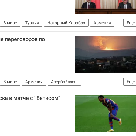
В мире
Турция
Нагорный Карабах
Армения
Еще
хская Республика
МИД Турции
е переговоров по
Российской Федерации (МИД РФ)
Сергей Лавров
В мире
Армения
Азербайджан
Еще
а
Нагорный Карабах
Никол Пашинян
ка в матче с "Бетисом"