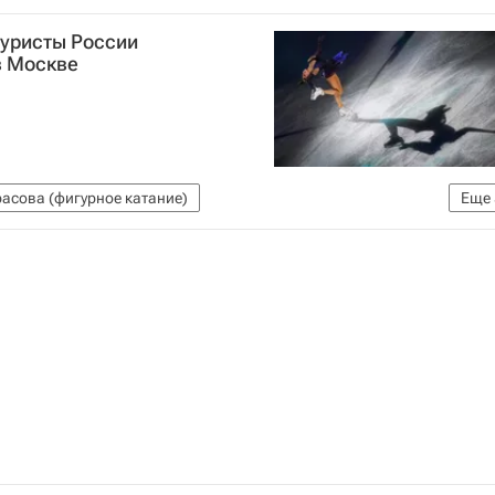
гуристы России
в Москве
асова (фигурное катание)
Еще
ание)
Алина Загитова
Илья Авербух
андес (фигурист)