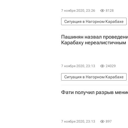
7 ноября 2020, 23:26
8128
Ситуация в Нагорном Карабахе
Азербайджан
Нагорно-Караба
Пашинян назвал проведени
Министерство иностранных дел 
Карабаху нереалистичным
Мевлют Чавушоглу
7 ноября 2020, 23:13
24029
Ситуация в Нагорном Карабахе
Нагорно-Карабахская Республик
Фати получил разрыв менис
7 ноября 2020, 23:13
897