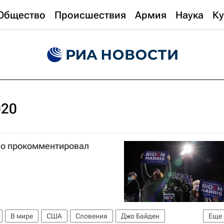
Общество
Происшествия
Армия
Наука
Ку
020
но прокомментировал
В мире
США
Словения
Джо Байден
Еще