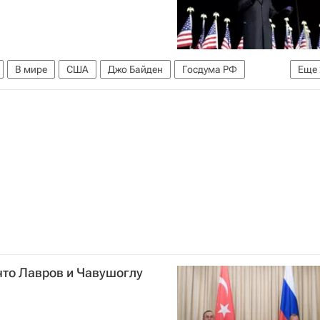
В мире
США
Джо Байден
Госдума РФ
Еще
в
что Лавров и Чавушоглу