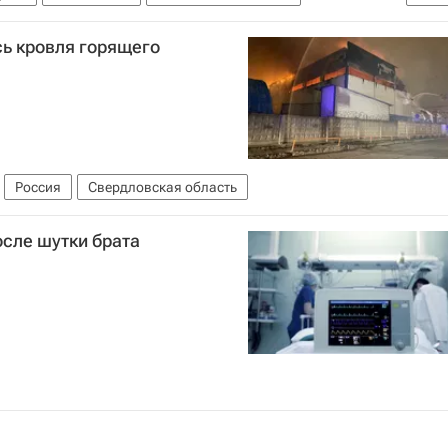
няк
Дмитрий Медведев
Сергей Миронов
сь кровля горящего
ыткин
Антон Морозов
Россия
Свердловская область
сле шутки брата