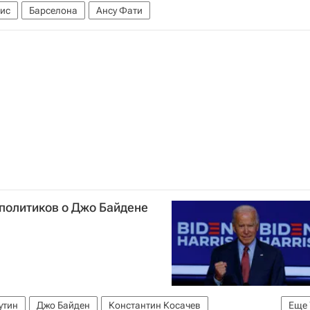
тис
Барселона
Ансу Фати
политиков о Джо Байдене
утин
Джо Байден
Константин Косачев
Еще