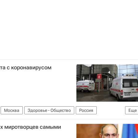
та с коронавирусом
Москва
Здоровье - Общество
Россия
Еще
вирус в России
их миротворцев самыми
а