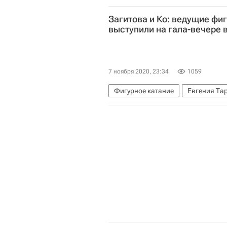
Янез Янша
Дональд Трамп
Загитова и Ко: ведущие фи
выступили на гала-вечере 
7 ноября 2020, 23:34
1059
Фигурное катание
Евгения Тар
Владимир Морозов (фигурное кат
Этери Тутберидзе
Хавьер Ферн