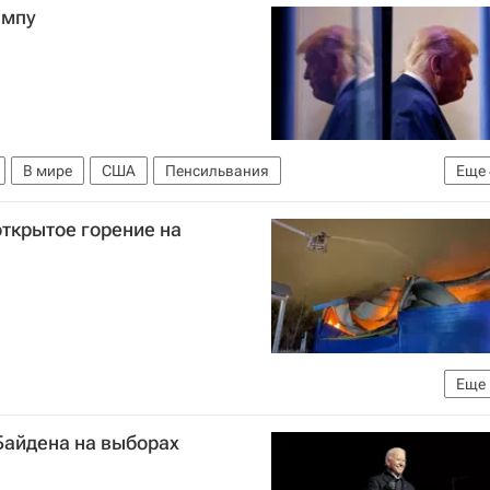
ампу
В мире
США
Пенсильвания
Еще
союз
ЛДПР
Дональд Трамп
ткрытое горение на
Еще
МЧС России (Министерство РФ по делам гражданской обороны, чрезвычайным ситуациям и ликвидации последствий стихийных бедствий)
Байдена на выборах