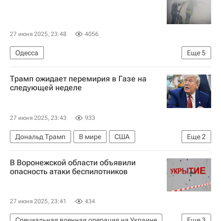
27 июня 2025, 23:48
4056
Одесса
Еще
5
Специальная военная операция на Украине
Трамп ожидает перемирия в Газе на
В мире
Геннадий Труханов
следующей неделе
Вооруженные силы Украины
Вооруженные силы РФ
27 июня 2025, 23:43
933
Дональд Трамп
В мире
США
Еще
2
Сектор Газа
В Воронежской области объявили
Обострение палестино-израильского конфликта
опасность атаки беспилотников
27 июня 2025, 23:41
434
Специальная военная операция на Украине
Еще
3