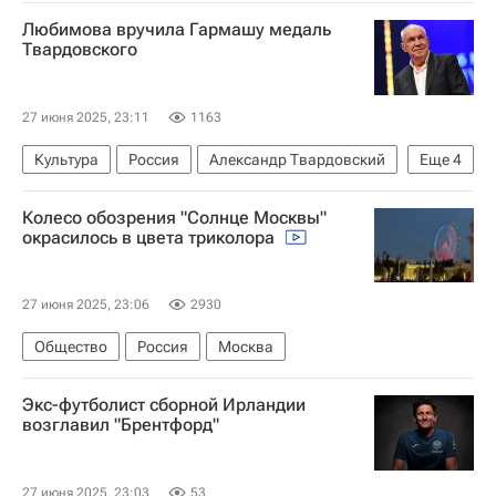
Россия
Мессенджеры
Мессенджер
Любимова вручила Гармашу медаль
Твардовского
27 июня 2025, 23:11
1163
Культура
Россия
Александр Твардовский
Еще
4
Сергей Гармаш
Театр
Спецоперация
Колесо обозрения "Солнце Москвы"
Кино
окрасилось в цвета триколора
27 июня 2025, 23:06
2930
Общество
Россия
Москва
Экс-футболист сборной Ирландии
возглавил "Брентфорд"
27 июня 2025, 23:03
53