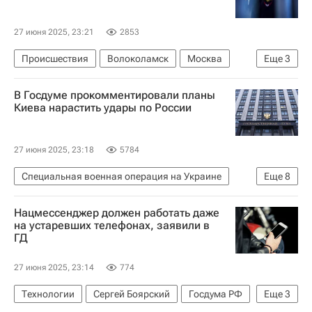
27 июня 2025, 23:21
2853
Происшествия
Волоколамск
Москва
Еще
3
Министерство внутренних дел РФ (МВД России)
В Госдуме прокомментировали планы
мошенники
Мошенничество
Киева нарастить удары по России
27 июня 2025, 23:18
5784
Специальная военная операция на Украине
Еще
8
Россия
Киев
Украина
Нацмессенджер должен работать даже
Владимир Путин
Рустем Умеров
на устаревших телефонах, заявили в
ГД
Леонид Ивлев
Служба внешней разведки Российской Федерации (СВР России)
27 июня 2025, 23:14
774
Служба безопасности Украины
Технологии
Сергей Боярский
Госдума РФ
Еще
3