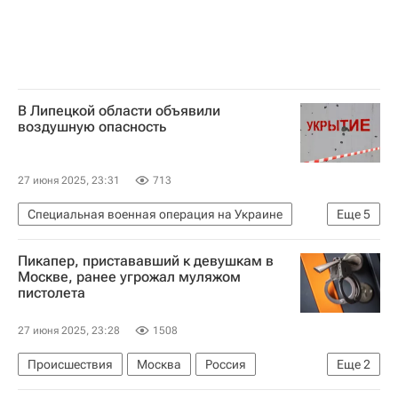
В Липецкой области объявили
воздушную опасность
27 июня 2025, 23:31
713
Специальная военная операция на Украине
Еще
5
Липецкая область
Игорь Артамонов
Пикапер, пристававший к девушкам в
Безопасность
Россия
Москве, ранее угрожал муляжом
пистолета
Вооруженные силы РФ
27 июня 2025, 23:28
1508
Происшествия
Москва
Россия
Еще
2
Александр Кириллов ("Алекс Лесли")