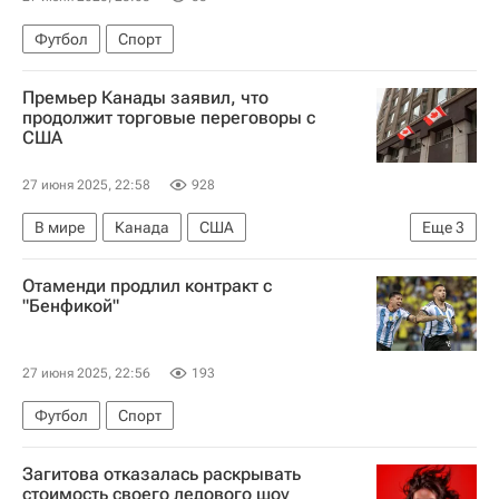
Футбол
Спорт
Премьер Канады заявил, что
продолжит торговые переговоры с
США
27 июня 2025, 22:58
928
В мире
Канада
США
Еще
3
Вашингтон (штат)
Марк Карни
Отаменди продлил контракт с
Дональд Трамп
"Бенфикой"
27 июня 2025, 22:56
193
Футбол
Спорт
Загитова отказалась раскрывать
стоимость своего ледового шоу