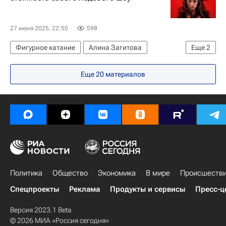
27 июня 2025, 22:55
598
Фигурное катание
Алина Загитова
Еще
2
Евгения Медведева
Еще 20 материалов
Владимир Морозов (фигурное катание)
Политика
Общество
Экономика
В мире
Происшеств
Спецпроекты
Реклама
Продукты и сервисы
Пресс-ц
Версия 2023.1 Beta
© 2026 МИА «Россия сегодня»