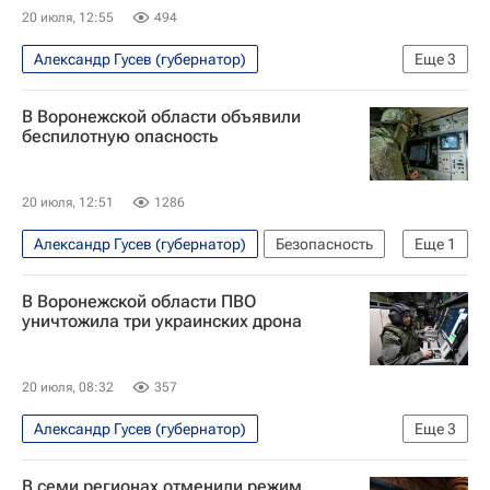
Дмитрий Миляев
Игорь Артамонов
20 июля, 12:55
494
Александр Гусев (губернатор)
Еще
3
Лискинский район
Воронежская область
В Воронежской области объявили
Безопасность
беспилотную опасность
20 июля, 12:51
1286
Александр Гусев (губернатор)
Безопасность
Еще
1
Воронежская область
В Воронежской области ПВО
уничтожила три украинских дрона
20 июля, 08:32
357
Александр Гусев (губернатор)
Еще
3
Специальная военная операция на Украине
В семи регионах отменили режим