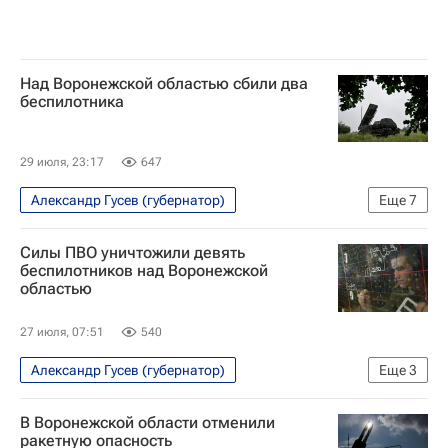
Над Воронежской областью сбили два
беспилотника
29 июля, 23:17
647
Александр Гусев (губернатор)
Еще
7
Специальная военная операция на Украине
Силы ПВО уничтожили девять
Безопасность
Воронежская область
беспилотников над Воронежской
областью
Воронеж
Вооруженные силы Украины
Украина
Беспилотники
27 июля, 07:51
540
Александр Гусев (губернатор)
Еще
3
Специальная военная операция на Украине
В Воронежской области отменили
Безопасность
Воронежская область
ракетную опасность