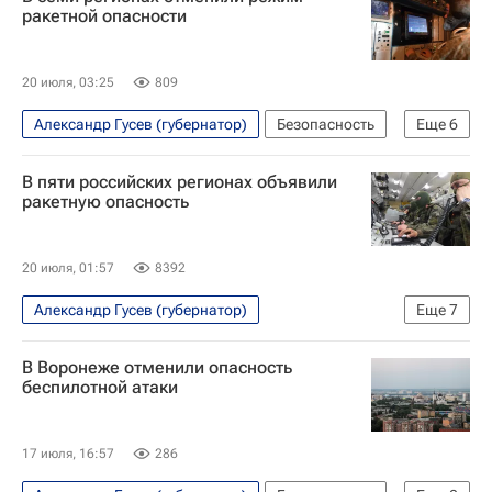
Безопасность
Воронежская область
ракетной опасности
20 июля, 03:25
809
Александр Гусев (губернатор)
Безопасность
Еще
6
Тамбовская область
Воронежская область
В пяти российских регионах объявили
Калужская область
Владислав Шапша
ракетную опасность
Дмитрий Миляев
МЧС России (Министерство РФ по делам гражданской обороны, чрезвычайным ситуациям и ликвидации последствий стихийных бедствий)
20 июля, 01:57
8392
Александр Гусев (губернатор)
Еще
7
Специальная военная операция на Украине
В Воронеже отменили опасность
Безопасность
Тульская область
беспилотной атаки
Калужская область
Курская область
Владислав Шапша
Дмитрий Миляев
17 июля, 16:57
286