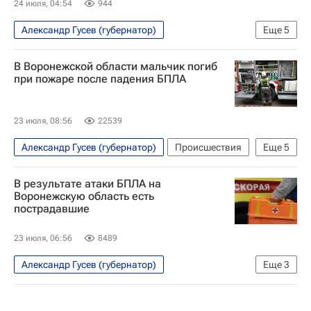
24 июля, 04:54
944
Александр Гусев (губернатор)
Еще
5
Специальная военная операция на Украине
В Воронежской области мальчик погиб
Безопасность
Воронежская область
при пожаре после падения БПЛА
Тульская область
Дмитрий Миляев
23 июля, 08:56
22539
Александр Гусев (губернатор)
Происшествия
Еще
5
Воронежская область
Россия
В результате атаки БПЛА на
Вооруженные силы Украины
Воронеж
Воронежскую область есть
пострадавшие
Киев
23 июля, 06:56
8489
Александр Гусев (губернатор)
Еще
3
Специальная военная операция на Украине
Происшествия
Воронежская область