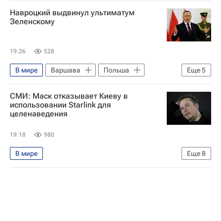
Навроцкий выдвинул ультиматум
Зеленскому
19:26
528
В мире
Варшава
Польша
Еще
5
Украина
Владимир Зеленский
СМИ: Маск отказывает Киеву в
Кароль Навроцкий
использовании Starlink для
целенаведения
Вооруженные силы Украины
НАТО
19:18
980
В мире
Еще
8
Специальная военная операция на Украине
Россия
Киев
Украина
Илон Маск
Михаил Федоров
SpaceX
Вооруженные силы Украины