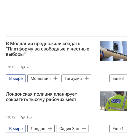
В Молдавии предложили создать
"Платформу за свободные и честные
выборы"
19:13
78
В мире
Молдавия
Гагаузия
Еще
3
Кишинев
Владимир Воронин
Лондонская полиция планирует
Евгения Гуцул
сократить тысячу рабочих мест
19:12
167
В мире
Лондон
Садик Хан
Еще
1