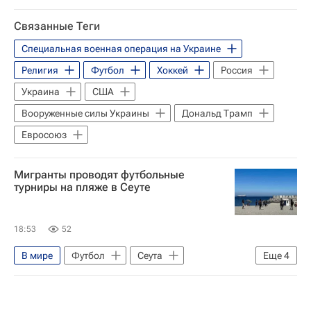
Скотленд-Ярд
Связанные Теги
Специальная военная операция на Украине
Религия
Футбол
Хоккей
Россия
Украина
США
Вооруженные силы Украины
Дональд Трамп
Евросоюз
Мигранты проводят футбольные
турниры на пляже в Сеуте
18:53
52
В мире
Футбол
Сеута
Еще
4
Северная Африка
Марокко
МВД Испании