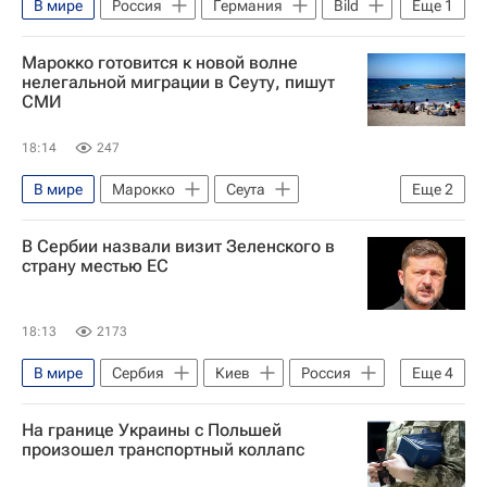
В мире
Россия
Германия
Bild
Еще
1
Киев
Марокко готовится к новой волне
нелегальной миграции в Сеуту, пишут
СМИ
18:14
247
В мире
Марокко
Сеута
Еще
2
Испания
Наплыв мигрантов в Испании
В Сербии назвали визит Зеленского в
страну местью ЕС
18:13
2173
В мире
Сербия
Киев
Россия
Еще
4
Владимир Зеленский
Александр Вулин
На границе Украины с Польшей
Александр Вучич
Евросоюз
произошел транспортный коллапс