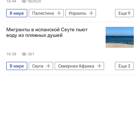
18:44
903024
В мире
Палестина
Израиль
Еще
9
Россия
Владимир Путин
Мигранты в испанской Сеуте пьют
Исмаил Хания
Сергей Лавров
воду из пляжных душей
ХАМАС
ООН
Государственный университет управления
18:38
361
Обострение палестино-израильского конфликта в 2023 году
В мире
Сеута
Северная Африка
Еще
3
Обострение палестино-израильского конфликта
Марокко
МВД Испании
Наплыв мигрантов в Испании