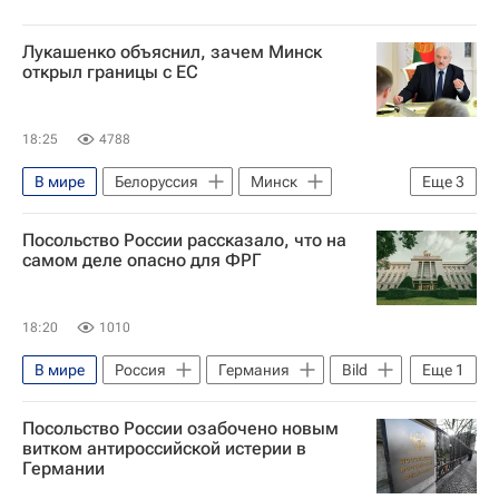
Лукашенко объяснил, зачем Минск
открыл границы с ЕС
18:25
4788
В мире
Белоруссия
Минск
Еще
3
Минская область
Посольство России рассказало, что на
Александр Лукашенко
Евросоюз
самом деле опасно для ФРГ
18:20
1010
В мире
Россия
Германия
Bild
Еще
1
Лейпциг
Посольство России озабочено новым
витком антироссийской истерии в
Германии