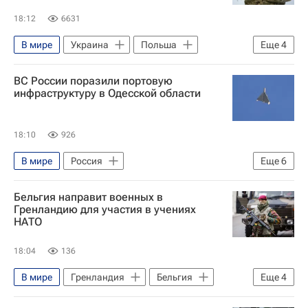
18:12
6631
В мире
Украина
Польша
Еще
4
Киев
Владимир Зеленский
ВС России поразили портовую
Вооруженные силы Украины
инфраструктуру в Одесской области
Вооруженные силы РФ
18:10
926
В мире
Россия
Еще
6
Специальная военная операция на Украине
Бельгия направит военных в
Украина
Вооруженные силы Украины
Гренландию для участия в учениях
НАТО
Одесская область
Вооруженные силы РФ
18:04
136
Министерство обороны РФ (Минобороны РФ)
В мире
Гренландия
Бельгия
Еще
4
Исландия
Тео Франкен