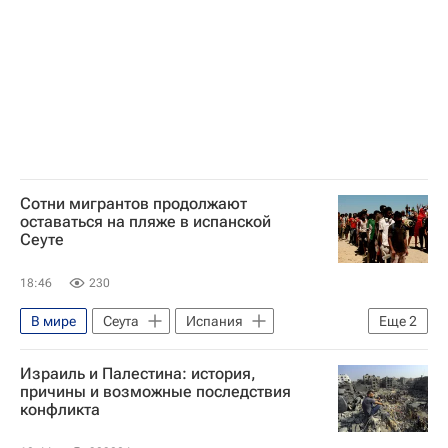
Наплыв мигрантов в Испании
Сотни мигрантов продолжают
оставаться на пляже в испанской
Сеуте
18:46
230
В мире
Сеута
Испания
Еще
2
Северная Африка
Израиль и Палестина: история,
Наплыв мигрантов в Испании
причины и возможные последствия
конфликта