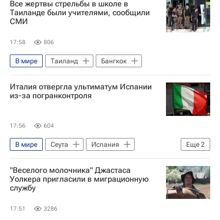
Все жертвы стрельбы в школе в
Дональд Трамп
НАТО
Таиланде были учителями, сообщили
СМИ
17:58
806
В мире
Таиланд
Бангкок
Италия отвергла ультиматум Испании
из-за погранконтроля
17:56
604
В мире
Сеута
Испания
Еще
2
Мадрид
Наплыв мигрантов в Испании
"Веселого молочника" Джастаса
Уолкера пригласили в миграционную
службу
17:51
3286