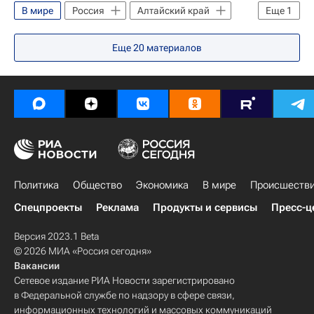
В мире
Россия
Алтайский край
Еще
1
Красноярск
Еще
20
материалов
Политика
Общество
Экономика
В мире
Происшеств
Спецпроекты
Реклама
Продукты и сервисы
Пресс-ц
Версия 2023.1 Beta
© 2026 МИА «Россия сегодня»
Вакансии
Сетевое издание РИА Новости зарегистрировано
в Федеральной службе по надзору в сфере связи,
информационных технологий и массовых коммуникаций