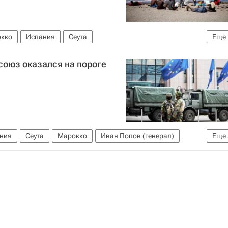
кко
Испания
Сеута
Еще
осоюз оказался на пороге
ния
Сеута
Марокко
Иван Попов (генерал)
Еще
 зона
Евросоюз
Еврокомиссия