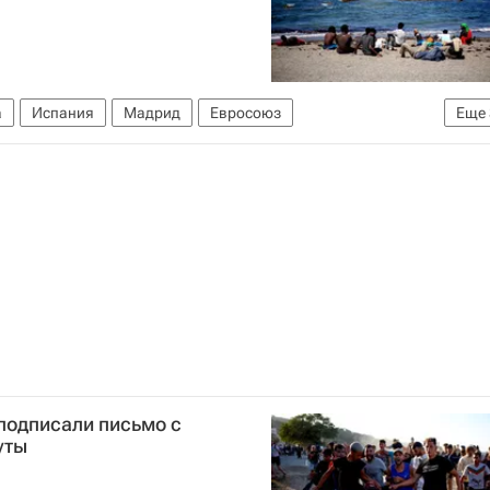
а
Испания
Мадрид
Евросоюз
Еще
одным отношениям
Еврокомиссия
подписали письмо с
уты