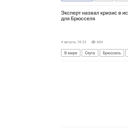
Наплыв мигрантов в Испании
Эксперт назвал кризис в и
для Брюсселя
4 августа, 18:22
604
В мире
Сеута
Брюссель