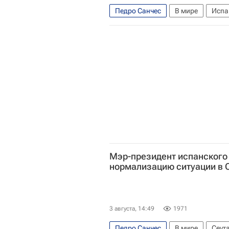
Педро Санчес
В мире
Испа
Джорджа Мелони
Еврокомисс
Мэр-президент испанского
нормализацию ситуации в 
3 августа, 14:49
1971
Педро Санчес
В мире
Сеут