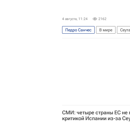
4 августа, 11:24
2162
Педро Санчес
В мире
Сеут
Европейский совет по междунар
Наплыв мигрантов в Испании
СМИ: четыре страны ЕС не 
критикой Испании из-за Се