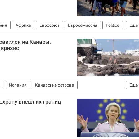
ния
Африка
Евросоюз
Еврокомиссия
Politico
Еще
Сеута
Урсула фон дер Ляйен
равился на Канары,
 кризис
а
Испания
Канарские острова
Еще
 охрану внешних границ