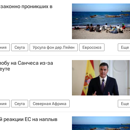
езаконно проникших в
ния
Сеута
Урсула фон дер Ляйен
Евросоюз
Еще
тов в Испании
обу на Санчеса из-за
еуте
ния
Сеута
Северная Африка
Еще
й реакции ЕС на наплыв