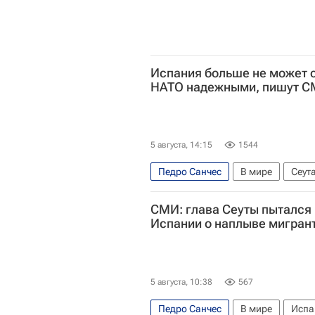
Испания больше не может 
НАТО надежными, пишут 
5 августа, 14:15
1544
Педро Санчес
В мире
Сеут
Евросоюз
Наплыв мигрантов 
СМИ: глава Сеуты пытался
Испании о наплыве мигран
5 августа, 10:38
567
Педро Санчес
В мире
Испа