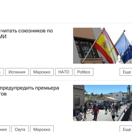
считать союзников по
СМИ
а
Испания
Марокко
НАТО
Politico
Еще
в Испании
 предупредить премьера
тов
ния
Сеута
Марокко
Еще