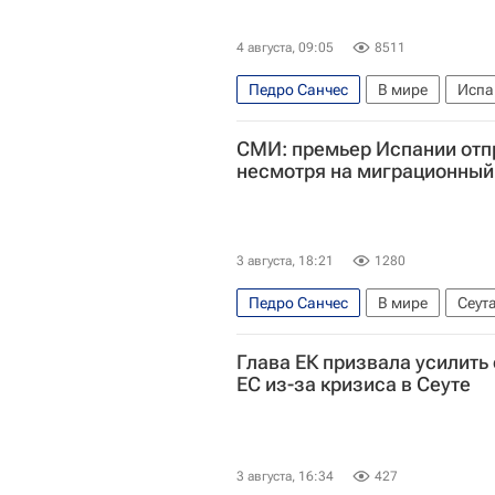
4 августа, 09:05
8511
Педро Санчес
В мире
Испа
Наплыв мигрантов в Испании
СМИ: премьер Испании отп
несмотря на миграционный
3 августа, 18:21
1280
Педро Санчес
В мире
Сеут
Наплыв мигрантов в Испании
Глава ЕК призвала усилить
ЕС из-за кризиса в Сеуте
3 августа, 16:34
427