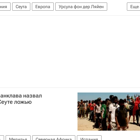
ния
Сеута
Европа
Урсула фон дер Ляйен
Еще
ия
Евросоюз
Наплыв мигрантов в Испании
 анклава назвал
Сеуте ложью
а
Мелилья
Северная Африка
Испания