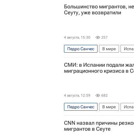
Большинство мигрантов, н
Сеуту, уже возвратили
4 августа, 15:30
257
Педро Санчес
В мире
Испа
Еврокомиссия
Наплыв мигран
СМИ: в Испании подали жал
миграционного кризиса в С
4 августа, 12:59
682
Педро Санчес
В мире
Испа
Наплыв мигрантов в Испании
CNN назвал причины резко
мигрантов в Сеуте