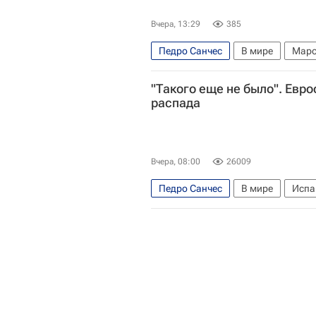
Вчера, 13:29
385
Педро Санчес
В мире
Маро
Наплыв мигрантов в Испании
"Такого еще не было". Евр
распада
Вчера, 08:00
26009
Педро Санчес
В мире
Испа
Джорджа Мелони
Шенгенская
Наплыв мигрантов в Испании