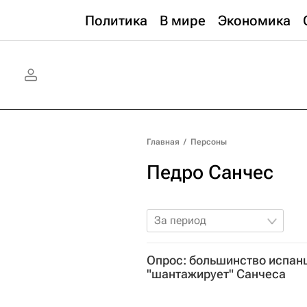
Политика
В мире
Экономика
Главная
/
Персоны
Педро Санчес
За период
Опрос: большинство испанц
"шантажирует" Санчеса