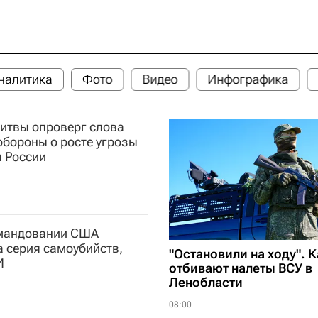
налитика
Фото
Видео
Инфографика
итвы опроверг слова
обороны о росте угрозы
ы России
мандовании США
 серия самоубийств,
"Остановили на ходу". К
И
отбивают налеты ВСУ в
Ленобласти
08:00