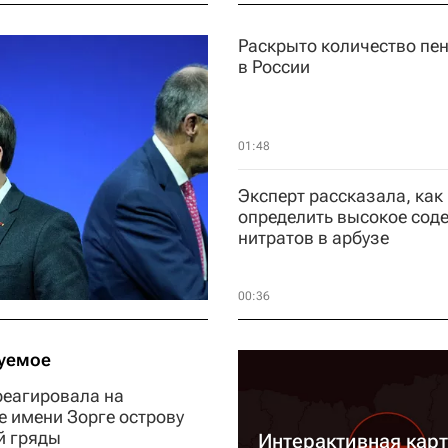
Раскрыто количество пе
в России
01:48
Эксперт рассказала, как
определить высокое сод
нитратов в арбузе
00:36
уемое
реагировала на
е имени Зорге острову
й гряды
Интерактивная кар