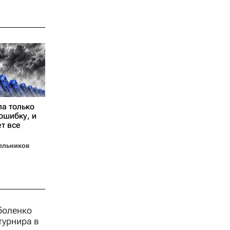
а только
ошибку, и
т все
л Стрельников
боленко
турнира в