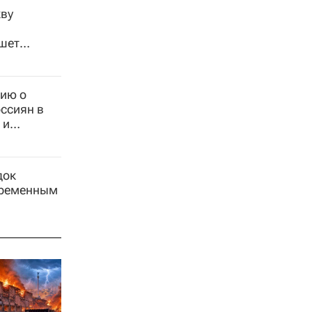
ву
шет
сию о
ссиян в
 и
док
еременным