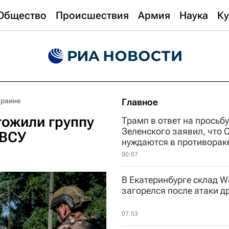
Общество
Происшествия
Армия
Наука
Ку
краине
Главное
тожили группу
Трамп в ответ на просьбу
Зеленского заявил, что
 ВСУ
нуждаются в противо
00:07
В Екатеринбурге склад Wi
загорелся после атаки д
07:53