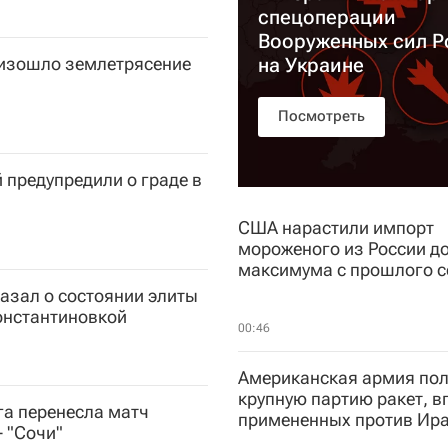
спецоперации
Вооруженных сил Р
оизошло землетрясение
на Украине
Посмотреть
 предупредили о граде в
США нарастили импорт
мороженого из России д
максимума с прошлого с
азал о состоянии элиты
онстантиновкой
00:46
Американская армия пол
крупную партию ракет, 
га перенесла матч
примененных против Ир
- "Сочи"