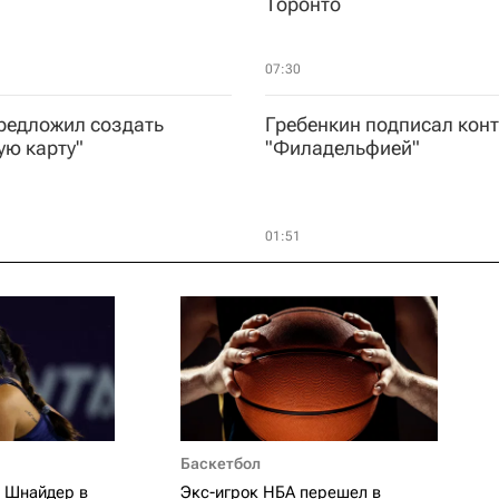
Торонто
07:30
редложил создать
Гребенкин подписал конт
ую карту"
"Филадельфией"
01:51
Баскетбол
о Шнайдер в
Экс-игрок НБА перешел в