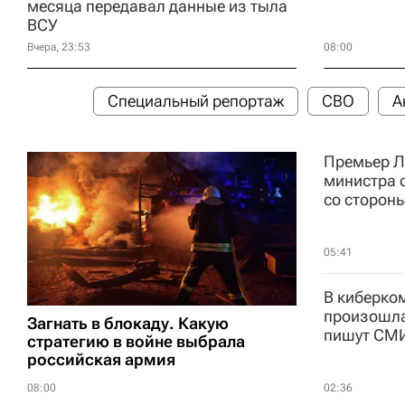
месяца передавал данные из тыла
ВСУ
08:00
Вчера, 23:53
Специальный репортаж
СВО
А
Премьер Л
министра 
со сторон
05:41
В киберко
произошла
Загнать в блокаду. Какую
пишут СМ
стратегию в войне выбрала
российская армия
08:00
02:36