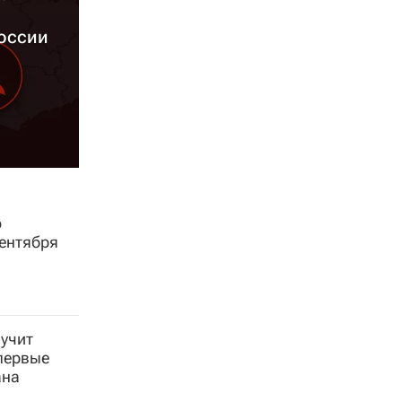
оссии
о
ентября
учит
впервые
ана