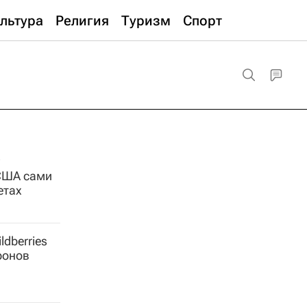
льтура
Религия
Туризм
Спорт
 США сами
ракетах
ldberries
ронов