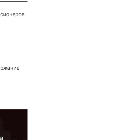
нсионеров
ержание
та