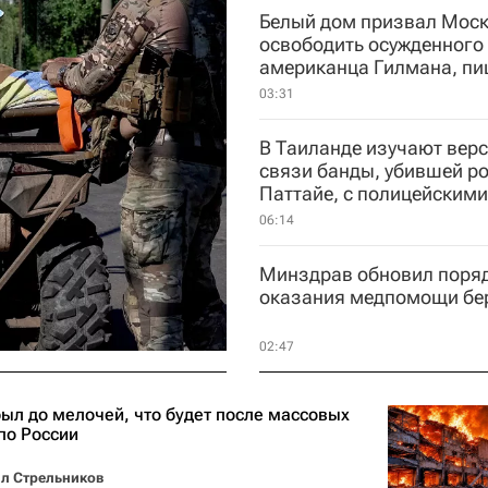
Белый дом призвал Моск
освободить осужденного
американца Гилмана, пи
Reuters
03:31
В Таиланде изучают вер
связи банды, убившей ро
Паттайе, с полицейскими
чиновниками
06:14
Минздрав обновил поря
оказания медпомощи б
02:47
рыл до мелочей, что будет после массовых
по России
Кирилл Стрельников