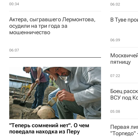
00:34
06:02
Актера, сыгравшего Лермонтова,
В Туве пр
осудили на три года за
мошенничество
06:09
06:07
Москвичей
пятницу
07:22
Боец расск
ВСУ под К
05:08
"Теперь сомнений нет". О чем
Первая ли
поведала находка из Перу
"Торпедо" 