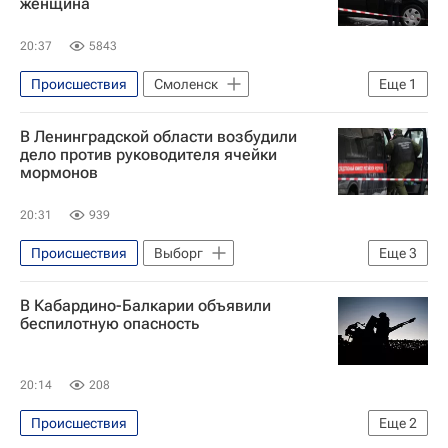
женщина
20:37
5843
Происшествия
Смоленск
Еще
1
Александр Новиков
В Ленинградской области возбудили
дело против руководителя ячейки
мормонов
20:31
939
Происшествия
Выборг
Еще
3
Ленинградская область
Украина
В Кабардино-Балкарии объявили
Фонд борьбы с коррупцией
беспилотную опасность
20:14
208
Происшествия
Еще
2