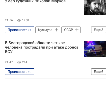
Умер художник Николай Марков
Энергодар
Запорожская область
Вооруженные силы Украины
21:56
1250
Происшествия
Культура
СССР
Еще
3
Псковская область
Германия
В Белгородской области четыре
Российская национальная библиотека
человека пострадали при атаке дронов
ВСУ
21:47
214
Происшествия
Еще
6
Специальная военная операция на Украине
Белгородская область
Вооруженные силы Украины
Белгород
Шебекино
КамАЗ (завод)