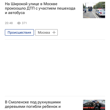
На Широкой улице в Москве
Московский городской суд
КПСС
произошло ДТП с участием пешехода
и автобуса
Мираж
20:48
371
Происшествия
Москва
В Смоленске под рухнувшими
деревьями погибли ребенок и