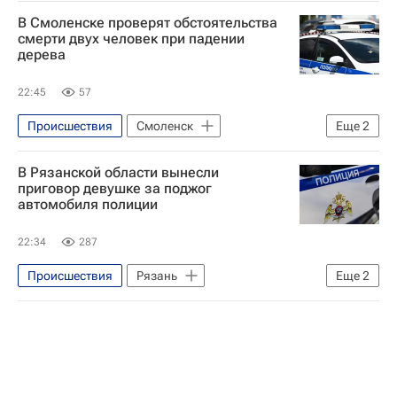
В Смоленске проверят обстоятельства
смерти двух человек при падении
дерева
22:45
57
Происшествия
Смоленск
Еще
2
Смоленская область
Ленинский район
В Рязанской области вынесли
приговор девушке за поджог
автомобиля полиции
22:34
287
Происшествия
Рязань
Еще
2
Министерство внутренних дел РФ (МВД России)
Рязанская область