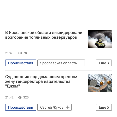
В Ярославской области ликвидировали
возгорание топливных резервуаров
21:43
781
Происшествия
Ярославская область
Еще
3
Михаил Евраев
Суд оставил под домашним арестом
Вооруженные силы Украины
жену гендиректора издательства
"Джем"
МЧС России (Министерство РФ по делам гражданской обороны, чрезвычайным ситуациям и ликвидации последствий стихийных бедствий)
21:42
325
Происшествия
Сергей Жуков
Еще
5
Алексей Потехин
Лада Дэнс