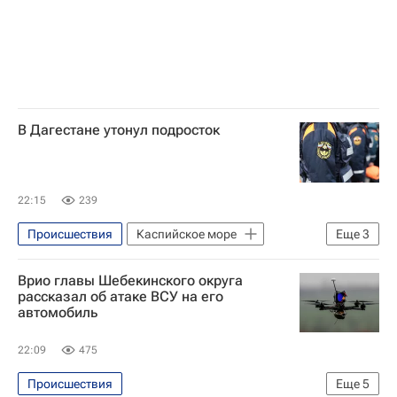
В Дагестане утонул подросток
22:15
239
Происшествия
Каспийское море
Еще
3
Республика Дагестан
Россия
Врио главы Шебекинского округа
МЧС России (Министерство РФ по делам гражданской обороны, чрезвычайным ситуациям и ликвидации последствий стихийных бедствий)
рассказал об атаке ВСУ на его
автомобиль
22:09
475
Происшествия
Еще
5