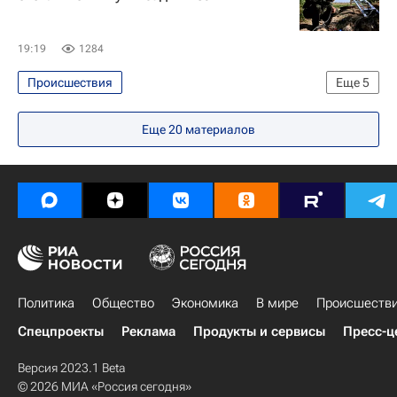
19:19
1284
Происшествия
Еще
5
Специальная военная операция на Украине
Еще
20
материалов
Херсонская область
Днепр (река)
Владимир Сальдо
Вооруженные силы Украины
Политика
Общество
Экономика
В мире
Происшеств
Спецпроекты
Реклама
Продукты и сервисы
Пресс-ц
Версия 2023.1 Beta
© 2026 МИА «Россия сегодня»