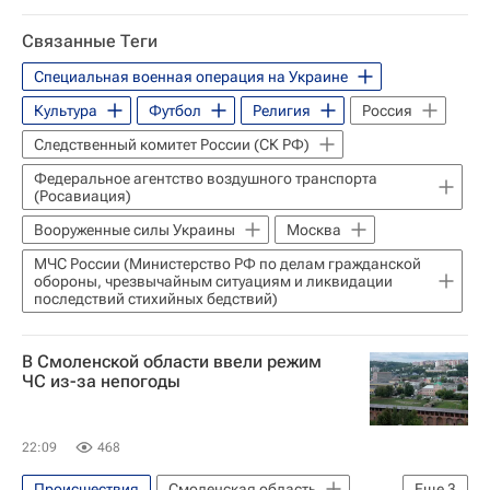
Специальная военная операция на Украине
Связанные Теги
Белгородская область
Специальная военная операция на Украине
Шебекинский район
Россия
Культура
Футбол
Религия
Россия
Вооруженные силы Украины
Следственный комитет России (СК РФ)
Федеральное агентство воздушного транспорта
(Росавиация)
Вооруженные силы Украины
Москва
МЧС России (Министерство РФ по делам гражданской
обороны, чрезвычайным ситуациям и ликвидации
последствий стихийных бедствий)
В Смоленской области ввели режим
ЧС из-за непогоды
22:09
468
Происшествия
Смоленская область
Еще
3