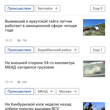
Происшествия
Балтийск
Еще
3
Калининград
Россия
Выживший в иркутской тайге летчик
Следственный комитет России (СК РФ)
работает в авиационной сфере четыре
года
19:31
798
Происшествия
Бодайбинский район
Еще
1
Бодайбо
На внешней стороне 54-го километра
МКАД загорелся грузовик
19:19
344
Происшествия
МКАД
Москва
На Кинбурнской косе неделю назад
отбили попытку высадки ВСУ