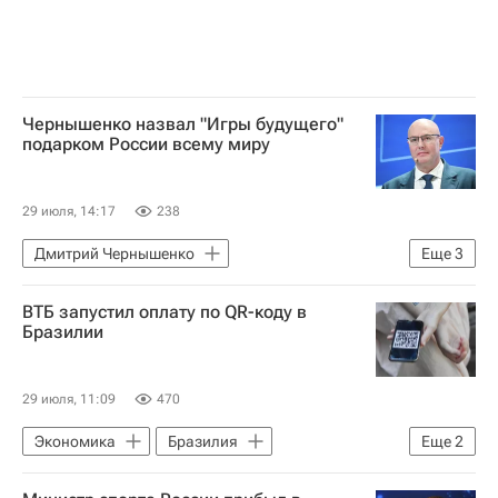
Чернышенко назвал "Игры будущего"
подарком России всему миру
29 июля, 14:17
238
Дмитрий Чернышенко
Еще
3
Касым-Жомарт Токаев
ВТБ запустил оплату по QR-коду в
Садыр Жапаров
Спорт
Бразилии
29 июля, 11:09
470
Экономика
Бразилия
Еще
2
Латинская Америка
ВТБ (банк)