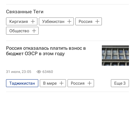
Ереван
Никол Пашинян
Связанные Теги
Сергей Лавров
ОДКБ
Киргизия
Узбекистан
Россия
Общество
Россия отказалась платить взнос в
бюджет ОЭСР в этом году
31 июля, 23:05
63460
Таджикистан
В мире
Россия
Еще
3
Государственная корпорация по атомной энергии "Росатом"
Министерство экономического развития РФ (Минэкономразвития России)
ОЭСР