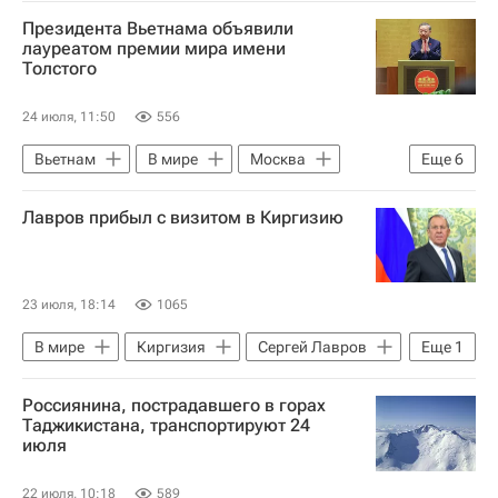
Киргизия
Ван И (политик)
Президента Вьетнама объявили
Сергей Лавров
ШОС
ООН
лауреатом премии мира имени
Толстого
24 июля, 11:50
556
Вьетнам
В мире
Москва
Еще
6
Лев Толстой (писатель)
Лавров прибыл с визитом в Киргизию
Шарль де Голль
Франция
Эмомали Рахмон
Российское историческое общество
23 июля, 18:14
1065
Российское военно-историческое общество (РВИО)
В мире
Киргизия
Сергей Лавров
Еще
1
ШОС
Россиянина, пострадавшего в горах
Таджикистана, транспортируют 24
июля
22 июля, 10:18
589