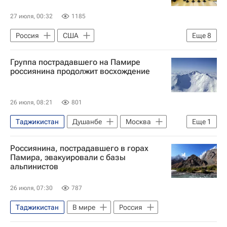
27 июля, 00:32
1185
Россия
США
Еще
8
Луганская Народная Республика
Группа пострадавшего на Памире
Вячеслав Володин
Владимир Путин
россиянина продолжит восхождение
Андрей Макаров
Госдума РФ
ЛДПР
Почта России
Политика
26 июля, 08:21
801
Таджикистан
Душанбе
Москва
Еще
1
Россия
Россиянина, пострадавшего в горах
Памира, эвакуировали с базы
альпинистов
26 июля, 07:30
787
Таджикистан
В мире
Россия