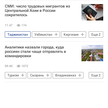
СМИ: число трудовых мигрантов из
Центральной Азии в России
сократилось
11:47
174
Таджикистан
Узбекистан
Киргизия
Еще
2
Россия
Общество
Аналитики назвали города, куда
россиян стали чаще отправлять в
командировки
09:40
1072
Туризм
Сызрань
Владикавказ
Еще
2
Китай
Новости - Туризм