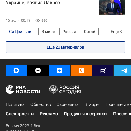
Украине, заявил Лавров
16 июля, 00:19
880
Си Цзиньпин
В мире
Россия
Китай
Еще
3
Украина
Сергей Лавров
Владимир Путин
Еще
20
материалов
Политика
Общество
Экономика
В мире
Происшеств
Спецпроекты
Реклама
Продукты и сервисы
Пресс-ц
Версия 2023.1 Beta