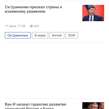
Максим Орешкин
Максут Шадаев
Си Цзиньпин призвал страны к
Министерство экономического развития РФ (Минэкономразвития России)
взаимному уважению
Технологии
В мире
17 июля, 17:28
651
Си Цзиньпин
В мире
Китай
ООН
Ван И назвал гарантию развития
отношений России и Китая