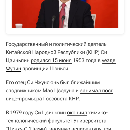
Государственный и политический деятель
Китайской Народной Республики (КНР) Си
Цзиньпин
родился 15 июня
1953 года в
уезде 
Фупин
провинции Шэньси.
Его отец Си Чжунсюнь был ближайшим
сподвижником Мао Цзэдуна и
занимал пост
вице-премьера Госсовета КНР.
В 1979 году Си Цзиньпин
окончил
химико-
технологический факультет Университета
"Цинхуа" (
Пекин
), заочную аспирантуру при