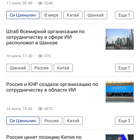
17 июля, 05:49
2348
Си Цзиньпин
В мире
Китай
Шанхай
Еще
1
Технологии
Штаб Всемирной организации по
сотрудничеству в сфере ИИ
расположат в Шанхае
16 июля, 17:30
375
Шанхай
Россия
Китай
Еще
1
Искусственный интеллект (ИИ)
Россия и КНР создали организацию по
сотрудничеству в области ИИ
16 июля, 15:42
3672
Си Цзиньпин
Россия
Китай
Еще
3
Максут Шадаев
Ван И (политик)
В мире
Россия ценит позицию Китая по