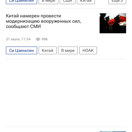
Си Цзиньпин
В мире
США
Китай
Еще
3
Вашингтон (штат)
Дональд Трамп
Китай намерен провести
Lockheed Martin
модернизацию вооруженных сил,
сообщают СМИ
31 июля, 11:54
996
Си Цзиньпин
Китай
В мире
НОАК