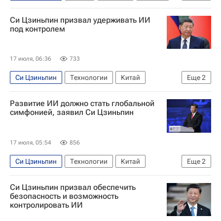
Искусственный интеллект (ИИ)
Си Цзиньпин призвал удерживать ИИ
под контролем
17 июля, 06:36
733
Си Цзиньпин
Технологии
Китай
Еще
2
Шанхай
В мире
Развитие ИИ должно стать глобальной
симфонией, заявил Си Цзиньпин
17 июля, 05:54
856
Си Цзиньпин
Технологии
Китай
Еще
2
Шанхай
В мире
Си Цзиньпин призвал обеспечить
безопасность и возможность
контролировать ИИ