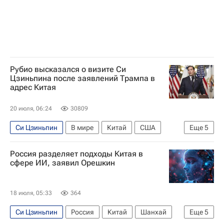
Рубио высказался о визите Си
Цзиньпина после заявлений Трампа в
адрес Китая
20 июля, 06:24
30809
Си Цзиньпин
В мире
Китай
США
Еще
5
Пекин
Дональд Трамп
Марко Рубио
Россия разделяет подходы Китая в
Большая двадцатка
сфере ИИ, заявил Орешкин
Государственный департамент США
18 июля, 05:33
364
Си Цзиньпин
Россия
Китай
Шанхай
Еще
5