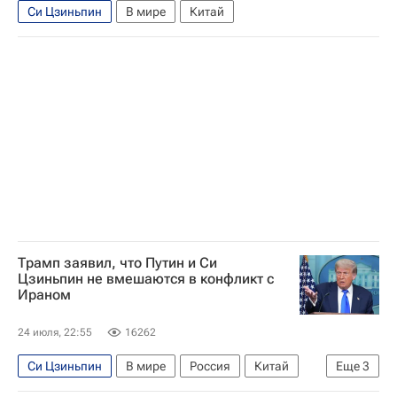
Си Цзиньпин
В мире
Китай
Трамп заявил, что Путин и Си
Цзиньпин не вмешаются в конфликт с
Ираном
24 июля, 22:55
16262
Си Цзиньпин
В мире
Россия
Китай
Еще
3
Иран
Дональд Трамп
Владимир Путин