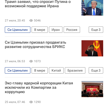
Трамп заявил, что спросит Путина о
возможной поддержке Ирана
27 июля, 20:45
5046
Си Цзиньпин
В мире
Иран
Россия
Еще
3
Москва
Дональд Трамп
Владимир Путин
Си Цзиньпин призвал продвигать
развитие сотрудничества БРИКС
27 июля, 06:53
1073
Си Цзиньпин
В мире
Китай
Бразилия
Еще
3
Пекин
Луис Инасиу Лула да Силва
БРИКС
Экс-главу ядерной корпорации Китая
исключили из Компартии за
коррупцию
25 июля, 07:46
1290