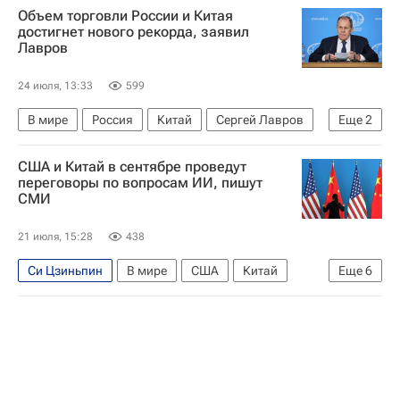
Объем торговли России и Китая
достигнет нового рекорда, заявил
Лавров
24 июля, 13:33
599
В мире
Россия
Китай
Сергей Лавров
Еще
2
Ван И (политик)
ШОС
США и Китай в сентябре проведут
переговоры по вопросам ИИ, пишут
СМИ
21 июля, 15:28
438
Си Цзиньпин
В мире
США
Китай
Еще
6
Пекин
Скотт Бессент
Дональд Трамп
Tesla motors
SpaceX
Apple