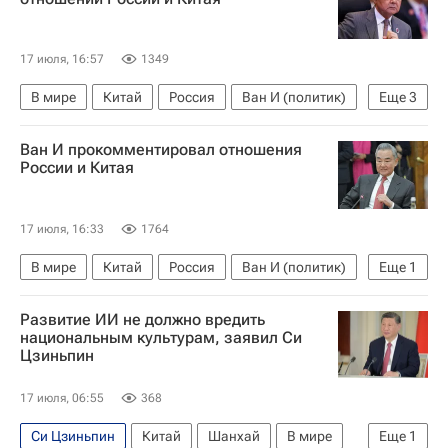
17 июля, 16:57
1349
В мире
Китай
Россия
Ван И (политик)
Еще
3
Максим Орешкин
Владимир Путин
Ван И прокомментировал отношения
Шанхай
России и Китая
17 июля, 16:33
1764
В мире
Китай
Россия
Ван И (политик)
Еще
1
Максим Орешкин
Развитие ИИ не должно вредить
национальным культурам, заявил Си
Цзиньпин
17 июля, 06:55
368
Си Цзиньпин
Китай
Шанхай
В мире
Еще
1