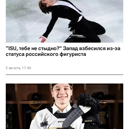
14
Факел
2
0
15
Родина
2
0
16
Акрон
2
0
“ISU, тебе не стыдно?” Запад взбесился из-за
статуса российского фигуриста
5 августа, 17:40