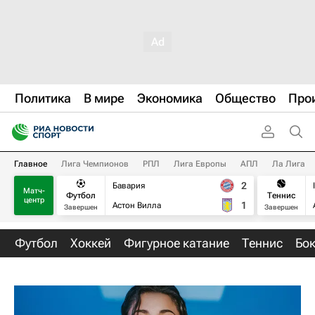
Политика
В мире
Экономика
Общество
Про
Главное
Лига Чемпионов
РПЛ
Лига Европы
АПЛ
Ла Лига
2
Бавария
Матч-
Футбол
Теннис
центр
1
Астон Вилла
Завершен
Завершен
Футбол
Хоккей
Фигурное катание
Теннис
Бо