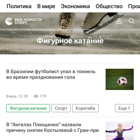
Политика
В мире
Экономика
Общество
Про
Фигурное катание
В Бразилии футболист упал в тоннель
во время празднования гола
Вчера, 12:39
779
Фигурное катание
Спорт
Коритиба
Еще
1
Шапекоэнсе
В "Ангелах Плющенко" назвали
причину снятия Костылевой с Гран-при