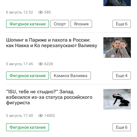
6 августа, 12:52
580
Фигурное катание
Спорт
Япония
Еще
6
Токио
СССР
Татьяна Тарасова
Шопинг в Париже и пахота в России:
Александра Игнатова (Трусова)
как Навка и Ко перезапускают Валиеву
Камила Валиева
Международный союз конькобежцев (ISU)
5 августа, 17:45
6228
Фигурное катание
Камила Валиева
Еще
4
Алиса Лю
Россия
Франция
“ISU, тебе не стыдно?” Запад
Авторы РИА Новости Спорт
взбесился из-за статуса российского
фигуриста
5 августа, 17:40
14002
Фигурное катание
Еще
6
Международный союз конькобежцев (ISU)