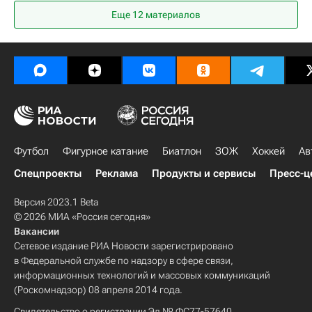
Еще 12 материалов
Международный олимпийский комитет (МОК)
Владимир Путин
Сергей Шойгу
Марк Кондратюк
Авторы РИА Новости Спорт
Футбол
Фигурное катание
Биатлон
ЗОЖ
Хоккей
Ав
Спецпроекты
Реклама
Продукты и сервисы
Пресс-ц
Версия 2023.1 Beta
© 2026 МИА «Россия сегодня»
Вакансии
Сетевое издание РИА Новости зарегистрировано
в Федеральной службе по надзору в сфере связи,
информационных технологий и массовых коммуникаций
(Роскомнадзор) 08 апреля 2014 года.
Свидетельство о регистрации Эл № ФС77-57640