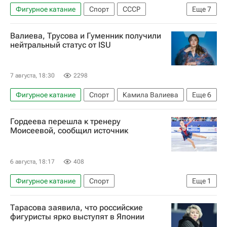
Фигурное катание
Спорт
СССР
Еще
7
Татьяна Тарасова
Камила Валиева
Валиева, Трусова и Гуменник получили
Александра Игнатова (Трусова)
нейтральный статус от ISU
Международный союз конькобежцев (ISU)
Международный олимпийский комитет (МОК)
7 августа, 18:30
2298
Олимпийский комитет России (ОКР)
Фигурное катание
Спорт
Камила Валиева
Еще
6
Пётр Гуменник
Александра Игнатова (Трусова)
Гордеева перешла к тренеру
Владислав Дикиджи
Моисеевой, сообщил источник
Международный союз конькобежцев (ISU)
Международный олимпийский комитет (МОК)
6 августа, 18:17
408
Олимпийский комитет России (ОКР)
Фигурное катание
Спорт
Еще
1
Пётр Гуменник
Сергей Давыдов (тренер по фигурному катанию)
Тарасова заявила, что российские
фигуристы ярко выступят в Японии