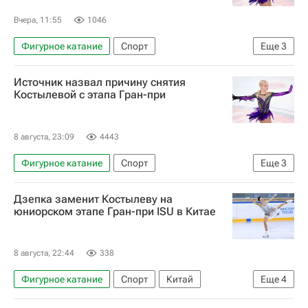
Вчера, 11:55
1046
Фигурное катание
Спорт
Еще
3
Елена Костылева (фигурное катание)
Источник назвал причину снятия
Яна Рудковская
Костылевой с этапа Гран-при
Федерация фигурного катания на коньках России (ФФККР)
8 августа, 23:09
4443
Фигурное катание
Спорт
Еще
3
Елена Костылева (фигурное катание)
Дзепка заменит Костылеву на
Федерация фигурного катания на коньках России (ФФККР)
юниорском этапе Гран-при ISU в Китае
Евгений Плющенко
8 августа, 22:44
338
Фигурное катание
Спорт
Китай
Еще
4
Елена Костылева (фигурное катание)