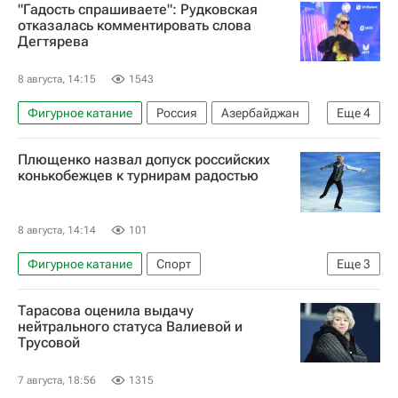
"Гадость спрашиваете": Рудковская
Федерация фигурного катания на коньках России (ФФККР)
отказалась комментировать слова
Дегтярева
Международный олимпийский комитет (МОК)
Олимпийский комитет России (ОКР)
8 августа, 14:15
1543
Фигурное катание
Россия
Азербайджан
Еще
4
Солт-Лейк-Сити
Михаил Дегтярев
Плющенко назвал допуск российских
Яна Рудковская
Евгений Плющенко
конькобежцев к турнирам радостью
8 августа, 14:14
101
Фигурное катание
Спорт
Еще
3
Международный союз конькобежцев (ISU)
Тарасова оценила выдачу
Международный олимпийский комитет (МОК)
нейтрального статуса Валиевой и
Трусовой
Олимпийский комитет России (ОКР)
7 августа, 18:56
1315