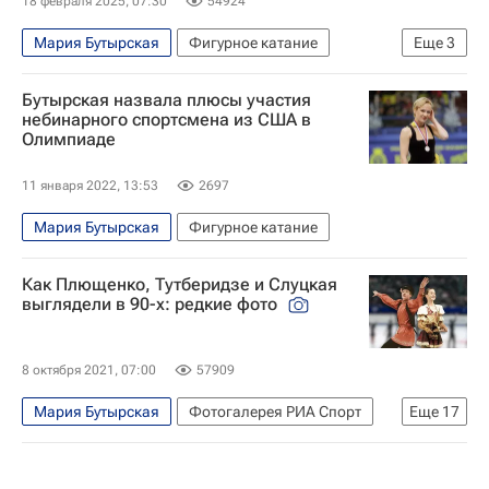
18 февраля 2025, 07:30
54924
Мария Бутырская
Фигурное катание
Еще
3
Виктория Волчкова
Ирина Слуцкая
Бутырская назвала плюсы участия
Авторы РИА Новости Спорт
небинарного спортсмена из США в
Олимпиаде
11 января 2022, 13:53
2697
Мария Бутырская
Фигурное катание
Как Плющенко, Тутберидзе и Слуцкая
выглядели в 90-х: редкие фото
8 октября 2021, 07:00
57909
Мария Бутырская
Фотогалерея РИА Спорт
Еще
17
Евгений Плющенко
Татьяна Навка
Роман Костомаров
Илья Авербух