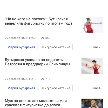
"Ни на кого не похожа": Бутырская
выделила фигуристку по итогам года
29 декабря 2025, 12:38
867
Мария Бутырская
Фигурное катание
Еще
2
Спорт
Мария Захарова
Бутырская указала на недочеты
Петросян в преддверии Олимпиады
29 декабря 2025, 11:10
712
Мария Бутырская
Фигурное катание
Еще
4
Спорт
Аделия Петросян
Этери Тутберидзе
Муж на десять лет моложе: самая
Зимние Олимпийские игры 2026
красивая фигуристка до эпохи