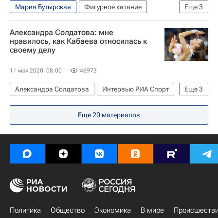
Мария Бутырская
Фигурное катание
Еще
3
Евгения Медведева
Татьяна Тарасова
Александра Солдатова: мне
Брайан Орсер
нравилось, как Кабаева относилась к
своему делу
11 мая 2020, 08:00
46973
Александра Солдатова
Интервью РИА Спорт
Еще
3
Кирилл Капризов
Еще
20
материалов
Художественная гимнастика
Алина Кабаева
Политика
Общество
Экономика
В мире
Происшеств