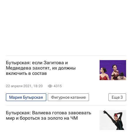
Этери Тутберидзе
Александр Жулин
Алексей Урманов
Евгений Платов
Артур Дмитриев
Антон Сихарулидзе
Елена Бережная
Ирина Слуцкая
Сергей Гриньков
Екатерина Гордеева
Ирина Лобачева
Оксана Грищук
Фигурное катание
Бутырская: если Загитова и
Медведева захотят, их должны
включить в состав
22 апреля 2021, 18:20
4315
Мария Бутырская
Фигурное катание
Еще
3
Евгения Медведева
Бутырская: Валиева готова завоевать
Сборная России по фигурному катанию
мир и бороться за золото на ЧМ
Алина Загитова