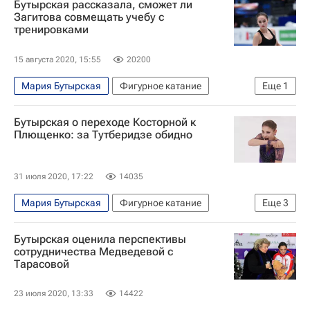
Бутырская рассказала, сможет ли
Чемпионат России по фигурному катанию
Загитова совмещать учебу с
тренировками
15 августа 2020, 15:55
20200
Мария Бутырская
Фигурное катание
Еще
1
Алина Загитова
Бутырская о переходе Косторной к
Плющенко: за Тутберидзе обидно
31 июля 2020, 17:22
14035
Мария Бутырская
Фигурное катание
Еще
3
Евгений Плющенко
Этери Тутберидзе
Бутырская оценила перспективы
Алена Косторная
сотрудничества Медведевой с
Тарасовой
23 июля 2020, 13:33
14422