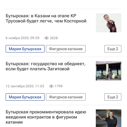
Бутырская: в Казани на этапе КР
Трусовой будет легче, чем Косторной
6 ноября 2020, 09:59
2628
Мария Бутырская
Фигурное катание
Еще
2
Александра Игнатова (Трусова)
Бутырская: государство не обеднеет,
Алена Косторная
если будет платить Загитовой
12 сентября 2020, 11:03
1799
Мария Бутырская
Фигурное катание
Еще
2
Алина Загитова
Вокруг спорта
Бутырская прокомментировала идею
введения контрактов в фигурном
катании