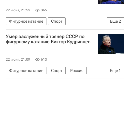
22 июня, 21:59
365
Фигурное катание
Спорт
Еще
2
Международный союз конькобежцев (ISU)
Умер заслуженный тренер СССР по
Татьяна Тарасова
фигурному катанию Виктор Кудрявцев
22 июня, 21:09
613
Фигурное катание
Спорт
Россия
Еще
1
Федерация фигурного катания на коньках России (ФФККР)