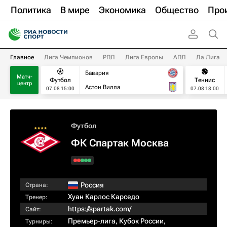
Политика
В мире
Экономика
Общество
Про
Главное
Лига Чемпионов
РПЛ
Лига Европы
АПЛ
Ла Лига
Бавария
Матч-
Футбол
Теннис
центр
Астон Вилла
07.08 15:00
07.08 18:00
Футбол
ФК Спартак Москва
Россия
Страна:
Хуан Карлос Карседо
Тренер:
https://spartak.com/
Сайт:
Премьер-лига
,
Кубок России
,
Турниры: