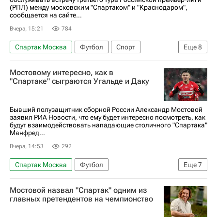
(РПЛ) между московским "Спартаком" и "Краснодаром",
сообщается на сайте...
Вчера, 15:21
784
Спартак Москва
Футбол
Спорт
Еще
8
Кирилл Левников
Мостовому интересно, как в
Российский футбольный союз (РФС)
"Спартаке" сыграются Угальде и Даку
Краснодар
РПЛ 2026-2027 (Чемпионат России по футболу)
Бывший полузащитник сборной России Александр Мостовой
заявил РИА Новости, что ему будет интересно посмотреть, как
Москва
Самара
Калининград
будут взаимодействовать нападающие столичного "Спартака"
Манфред...
Артем Чистяков (15.04.2007)
Вчера, 14:53
292
Спартак Москва
Футбол
Еще
7
Александр Мостовой
Трансферы в РПЛ
Мостовой назвал "Спартак" одним из
Манфред Угальде
Мирлинд Даку
Рубин
главных претендентов на чемпионство
Спорт