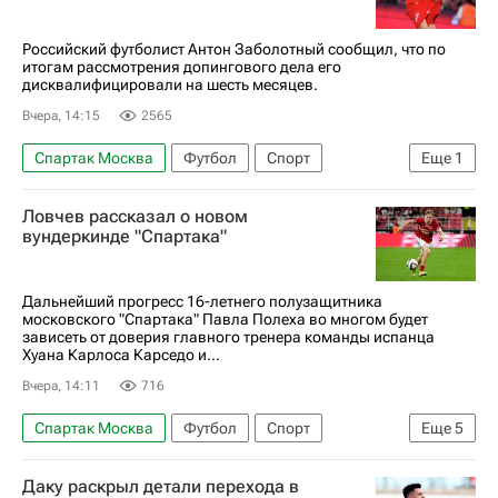
Российский футболист Антон Заболотный сообщил, что по
итогам рассмотрения допингового дела его
дисквалифицировали на шесть месяцев.
Вчера, 14:15
2565
Спартак Москва
Футбол
Спорт
Еще
1
Антон Заболотный
Ловчев рассказал о новом
вундеркинде "Спартака"
Дальнейший прогресс 16-летнего полузащитника
московского "Спартака" Павла Полеха во многом будет
зависеть от доверия главного тренера команды испанца
Хуана Карлоса Карседо и...
Вчера, 14:11
716
Спартак Москва
Футбол
Спорт
Еще
5
Евгений Ловчев
Карлос Карседо
Даку раскрыл детали перехода в
Кубок России по футболу
Оренбург