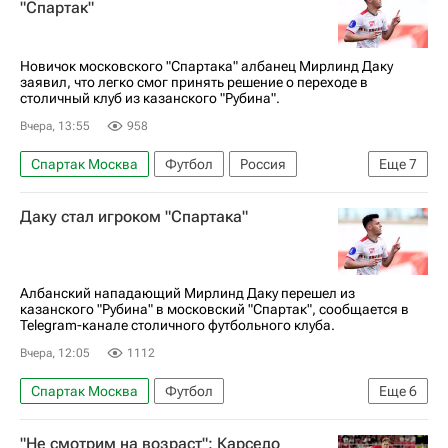
"Спартак"
РПЛ 2026-2027 (Чемпионат России по футболу)
Новичок московского "Спартака" албанец Мирлинд Даку
заявил, что легко смог принять решение о переходе в
столичный клуб из казанского "Рубина".
Вчера, 13:55
958
Спартак Москва
Футбол
Россия
Еще
7
Франсис Кахигао
Карлос Карседо
Даку стал игроком "Спартака"
Мирлинд Даку
Алехандро Домингес
Гёкдениз Карадениз
Рубин
Осиек
Албанский нападающий Мирлинд Даку перешел из
казанского "Рубина" в московский "Спартак", сообщается в
Telegram-канале столичного футбольного клуба.
Вчера, 12:05
1112
Спартак Москва
Футбол
Еще
6
Трансферы в РПЛ
Рубин
Мирлинд Даку
"Не смотрим на возраст": Карседо