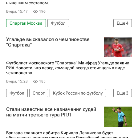
нынешним составом.
Вчера, 15:47
196
Спартак Москва
Футбол
Еще
4
Игорь Дмитриев (24.07.2004)
Оренбург
Угальде высказался о чемпионстве
РПЛ 2026-2027 (Чемпионат России по футболу)
"Спартака"
Кубок России по футболу
Футболист московского "Спартака" Манфред Угальде заявил
РИА Новости, что перед командой всегда стоит цель в виде
чемпионства.
Вчера, 15:28
185
Футбол
Спорт
Кубок России по футболу
Еще
3
Манфред Угальде
Оренбург
Стали известны все назначения судей
РПЛ 2026-2027 (Чемпионат России по футболу)
на матчи третьего тура РПЛ
Бригада главного арбитра Кирилла Левникова будет
обслуживать встречу третьего тура Российской премьер-лиги