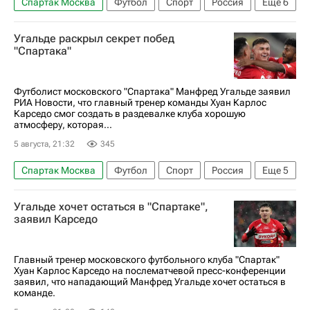
Спартак Москва
Футбол
Спорт
Россия
Еще
6
Игорь Дмитриев
Карлос Карседо
Угальде раскрыл секрет побед
Игорь Дмитриев (24.07.2004)
"Спартака"
Кубок России по футболу
РПЛ 2026-2027 (Чемпионат России по футболу)
Футболист московского "Спартака" Манфред Угальде заявил
РИА Новости, что главный тренер команды Хуан Карлос
Оренбург
Карседо смог создать в раздевалке клуба хорошую
атмосферу, которая...
5 августа, 21:32
345
Спартак Москва
Футбол
Спорт
Россия
Еще
5
Карлос Карседо
Манфред Угальде
Угальде хочет остаться в "Спартаке",
РПЛ 2026-2027 (Чемпионат России по футболу)
заявил Карседо
Кубок России по футболу
Оренбург
Главный тренер московского футбольного клуба "Спартак"
Хуан Карлос Карседо на послематчевой пресс-конференции
заявил, что нападающий Манфред Угальде хочет остаться в
команде.