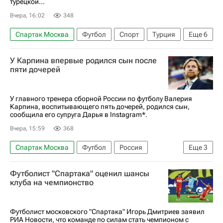
турецкой...
Вчера, 16:02
348
Спартак Москва
Футбол
Спорт
Турция
Еще
6
СССР
Россия
Евгений Ловчев
У Карпина впервые родился сын после
Алексей Батраков
Локомотив (Москва)
пяти дочерей
Галатасарай
У главного тренера сборной России по футболу Валерия
Карпина, воспитывающего пять дочерей, родился сын,
сообщила его супруга Дарья в Instagram*.
Вчера, 15:59
368
Спартак Москва
Футбол
Россия
Еще
3
Валерий Карпин
Динамо Москва
Ростов
Футболист "Спартака" оценил шансы
клуба на чемпионство
Футболист московского "Спартака" Игорь Дмитриев заявил
РИА Новости, что команде по силам стать чемпионом с