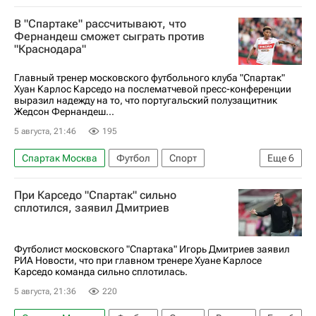
Мирлинд Даку
Александер Джику
В "Спартаке" рассчитывают, что
Карлос Карседо
Оренбург
Рубин
Фернандеш сможет сыграть против
"Краснодара"
Кубок России по футболу
РПЛ 2026-2027 (Чемпионат России по футболу)
Главный тренер московского футбольного клуба "Спартак"
Хуан Карлос Карседо на послематчевой пресс-конференции
выразил надежду на то, что португальский полузащитник
Жедсон Фернандеш...
5 августа, 21:46
195
Спартак Москва
Футбол
Спорт
Еще
6
Карлос Карседо
Жедсон Фернандеш
При Карседо "Спартак" сильно
Краснодар
Ахмат
сплотился, заявил Дмитриев
РПЛ 2026-2027 (Чемпионат России по футболу)
Кубок России по футболу
Футболист московского "Спартака" Игорь Дмитриев заявил
РИА Новости, что при главном тренере Хуане Карлосе
Карседо команда сильно сплотилась.
5 августа, 21:36
220