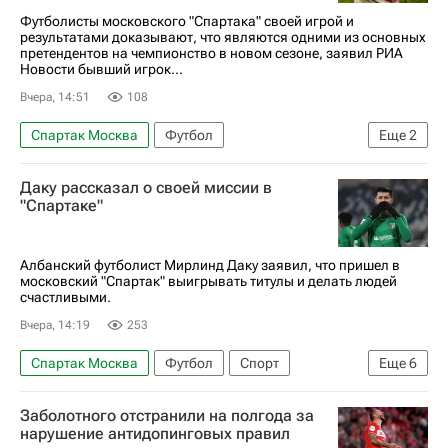
РПЛ 2026-2027 (Чемпионат России по футболу)
Футболисты московского "Спартака" своей игрой и
результатами доказывают, что являются одними из основных
претендентов на чемпионство в новом сезоне, заявил РИА
Новости бывший игрок...
Вчера, 14:51
108
Спартак Москва
Футбол
Еще
2
Александр Мостовой
Даку рассказал о своей миссии в
РПЛ 2026-2027 (Чемпионат России по футболу)
"Спартаке"
Албанский футболист Мирлинд Даку заявил, что пришел в
московский "Спартак" выигрывать титулы и делать людей
счастливыми.
Вчера, 14:19
253
Спартак Москва
Футбол
Спорт
Еще
6
Казань
Мирлинд Даку
Александр Бухаров
Заболотного отстранили на полгода за
Алехандро Домингес
Рубин
Осиек
нарушение антидопинговых правил