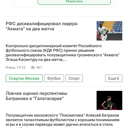
Результаты
РФС дисквалифицировал лидера
"Ахмата" на два матча
Контрольно-дисциплинарный комитет Российского
футбольного союза (КДК РФС) принял решение
дисквалифицировать полузащитника грозненского "Ахмата"
Эгаша Касинтуру на два матча,...
Вчера, 19:52
461
Спартак Москва
Футбол
Спорт
Еще
6
Российский футбольный союз (РФС)
Ловчев оценил перспективы
Эгаш Касинтура
Ахмат
Батракова в "Галатасарае"
РПЛ 2026-2027 (Чемпионат России по футболу)
Роман Зобнин
Факел
Полузащитник московского "Локомотива" Алексей Батраков
является талантливым футболистом с хорошим пониманием
игры и в случае перехода может удачно вписаться в стиль