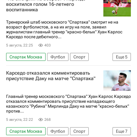
Спорт
Трансферы
восхитился голом 16-летнего
воспитанника
РПЛ 2026-2027 (Чемпионат России по футболу)
Тренерский штаб московского "Спартака" смотрит не на
возраст футболистов, а на их игру на поле, заявил
журналистам главный тренер "красно-белых" Хуан Карлос
Карседо после дебютного...
5 августа, 22:25
403
Спартак Москва
Футбол
Спорт
Еще
5
Никита Массалыга
Карлос Карседо
Карседо отказался комментировать
Оренбург
присутствие Даку на матче "Спартака"
РПЛ 2026-2027 (Чемпионат России по футболу)
Кубок России по футболу
Главный тренер московского "Спартака" Хуан Карлос Карседо
отказался комментировать присутствие нападающего
казанского "Рубина" Мирлинда Даку на матче "красно-белых"
против...
5 августа, 22:22
268
Спартак Москва
Футбол
Спорт
Еще
7