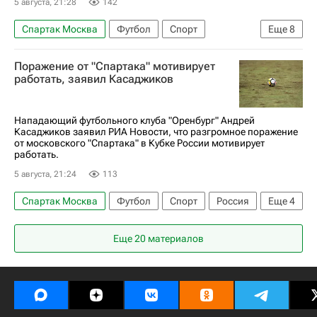
5 августа, 21:28
142
Спартак Москва
Футбол
Спорт
Еще
8
Карлос Карседо
Ливай Гарсия
Поражение от "Спартака" мотивирует
Манфред Угальде
Мирлинд Даку
работать, заявил Касаджиков
Оренбург
Рубин
РПЛ 2026-2027 (Чемпионат России по футболу)
Нападающий футбольного клуба "Оренбург" Андрей
Касаджиков заявил РИА Новости, что разгромное поражение
Кубок России по футболу
от московского "Спартака" в Кубке России мотивирует
работать.
5 августа, 21:24
113
Спартак Москва
Футбол
Спорт
Россия
Еще
4
Оренбург
Кубок России по футболу
Еще 20 материалов
РПЛ 2026-2027 (Чемпионат России по футболу)
Андрей Касаджиков