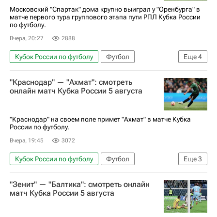
Московский "Спартак" дома крупно выиграл у "Оренбурга" в
матче первого тура группового этапа пути РПЛ Кубка России
по футболу.
Вчера, 20:27
2888
Кубок России по футболу
Футбол
Еще
4
Манфред Угальде
Пабло Солари
"Краснодар" — "Ахмат": смотреть
Спартак Москва
Оренбург
онлайн матч Кубка России 5 августа
"Краснодар" на своем поле примет "Ахмат" в матче Кубка
России по футболу.
Вчера, 19:45
3072
Кубок России по футболу
Футбол
Еще
3
Краснодар
Ахмат
Кинопоиск
"Зенит" — "Балтика": смотреть онлайн
матч Кубка России 5 августа