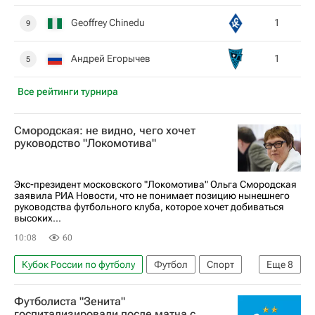
Geoffrey Chinedu
1
9
Андрей Егорычев
1
5
Все рейтинги турнира
Смородская: не видно, чего хочет
руководство "Локомотива"
Экс-президент московского "Локомотива" Ольга Смородская
заявила РИА Новости, что не понимает позицию нынешнего
руководства футбольного клуба, которое хочет добиваться
высоких...
10:08
60
Кубок России по футболу
Футбол
Спорт
Еще
8
Россия
Ольга Смородская
Футболиста "Зенита"
Дмитрий Воробьев
Локомотив (Москва)
госпитализировали после матча с