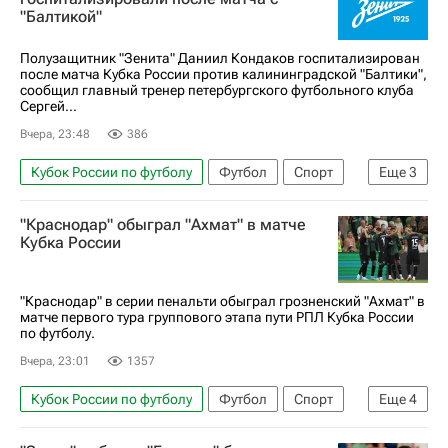
"Балтикой"
Ахмат
Динамо Москва
РПЛ 2026-2027 (Чемпионат России по футболу)
Полузащитник "Зенита" Даниил Кондаков госпитализирован
после матча Кубка России против калининградской "Балтики",
Чемпионат России по футболу среди женщин
сообщил главный тренер петербургского футбольного клуба
Сергей...
Вчера, 23:48
386
Кубок России по футболу
Футбол
Спорт
Еще
3
Сергей Семак
Зенит
Балтика
"Краснодар" обыграл "Ахмат" в матче
Кубка России
"Краснодар" в серии пенальти обыграл грозненский "Ахмат" в
матче первого тура группового этапа пути РПЛ Кубка России
по футболу.
Вчера, 23:01
1357
Кубок России по футболу
Футбол
Спорт
Еще
4
Даниил Уткин
Краснодар
Ахмат