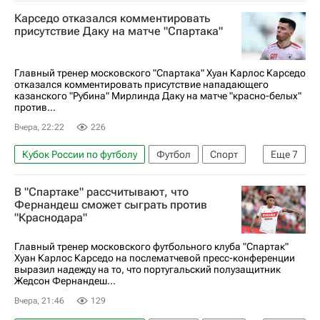
Никита Массалыга
Карлос Карседо
Карседо отказался комментировать
Спартак Москва
Оренбург
присутствие Даку на матче "Спартака"
РПЛ 2026-2027 (Чемпионат России по футболу)
Главный тренер московского "Спартака" Хуан Карлос Карседо
отказался комментировать присутствие нападающего
казанского "Рубина" Мирлинда Даку на матче "красно-белых"
против...
Вчера, 22:22
226
Кубок России по футболу
Футбол
Спорт
Еще
7
Мирлинд Даку
Александер Джику
В "Спартаке" рассчитывают, что
Карлос Карседо
Спартак Москва
Фернандеш сможет сыграть против
"Краснодара"
Оренбург
Рубин
РПЛ 2026-2027 (Чемпионат России по футболу)
Главный тренер московского футбольного клуба "Спартак"
Хуан Карлос Карседо на послематчевой пресс-конференции
выразил надежду на то, что португальский полузащитник
Жедсон Фернандеш...
Вчера, 21:46
129