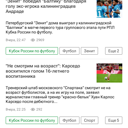
"Зенит" победил "Балтику" благодаря
Максим Самородов
голу экс-игрока калининградцев
Андраде
Петербургский "Зенит" дома выиграл у калининградской
"Балтики" в матче первого тура группового этапа пути РПЛ
Кубка России по футболу.
Вчера, 22:47
2969
Кубок России по футболу
Футбол
Зенит
Еще
2
Балтика
Кевин Андраде
"Не смотрим на возраст": Карседо
восхитился голом 16-летнего
воспитанника
Тренерский штаб московского "Спартака" смотрит не на
возраст футболистов, а на их игру на поле, заявил
журналистам главный тренер "красно-белых" Хуан Карлос
Карседо после дебютного...
Вчера, 22:25
292
Кубок России по футболу
Футбол
Спорт
Еще
5