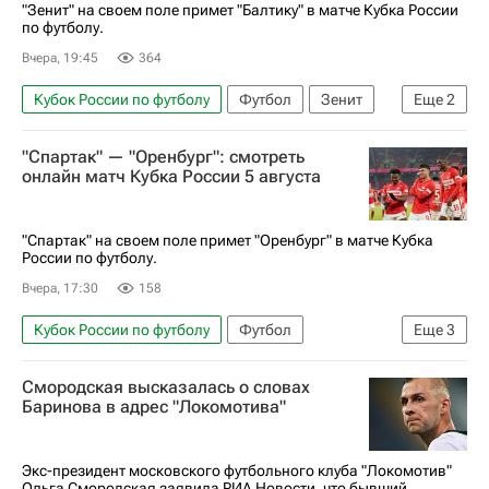
"Зенит" на своем поле примет "Балтику" в матче Кубка России
по футболу.
Вчера, 19:45
364
Кубок России по футболу
Футбол
Зенит
Еще
2
Балтика
Кинопоиск
"Спартак" — "Оренбург": смотреть
онлайн матч Кубка России 5 августа
"Спартак" на своем поле примет "Оренбург" в матче Кубка
России по футболу.
Вчера, 17:30
158
Кубок России по футболу
Футбол
Еще
3
Спартак Москва
Оренбург
Кинопоиск
Смородская высказалась о словах
Баринова в адрес "Локомотива"
Экс-президент московского футбольного клуба "Локомотив"
Ольга Смородская заявила РИА Новости, что бывший