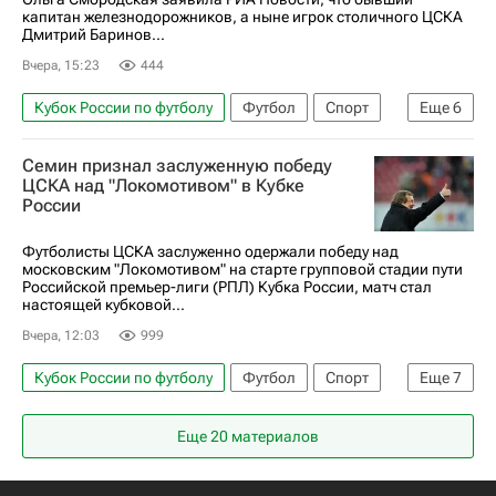
капитан железнодорожников, а ныне игрок столичного ЦСКА
Дмитрий Баринов...
Вчера, 15:23
444
Кубок России по футболу
Футбол
Спорт
Еще
6
Ольга Смородская
Локомотив (Москва)
Семин признал заслуженную победу
Дмитрий Баринов
ПФК ЦСКА
Ахмат
ЦСКА над "Локомотивом" в Кубке
России
РПЛ 2026-2027 (Чемпионат России по футболу)
Футболисты ЦСКА заслуженно одержали победу над
московским "Локомотивом" на старте групповой стадии пути
Российской премьер-лиги (РПЛ) Кубка России, матч стал
настоящей кубковой...
Вчера, 12:03
999
Кубок России по футболу
Футбол
Спорт
Еще
7
Россия
Москва
Юрий Семин
Еще 20 материалов
ПФК ЦСКА
Локомотив (Москва)
Ахмат
РПЛ 2026-2027 (Чемпионат России по футболу)