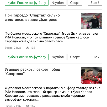
Кубок России по футболу
Футбол
Спорт
Еще
6
Карлос Карседо
Жедсон Фернандеш
При Карседо "Спартак" сильно
Краснодар
Ахмат
сплотился, заявил Дмитриев
РПЛ 2026-2027 (Чемпионат России по футболу)
Спартак Москва
Футболист московского "Спартака" Игорь Дмитриев заявил
РИА Новости, что при главном тренере Хуане Карлосе
Карседо команда сильно сплотилась.
Вчера, 21:36
138
Кубок России по футболу
Футбол
Спорт
Еще
7
Россия
Игорь Дмитриев
Карлос Карседо
Угальде раскрыл секрет побед
Игорь Дмитриев (24.07.2004)
"Спартака"
Спартак Москва
РПЛ 2026-2027 (Чемпионат России по футболу)
Футболист московского "Спартака" Манфред Угальде заявил
РИА Новости, что главный тренер команды Хуан Карлос
Оренбург
Карседо смог создать в раздевалке клуба хорошую
атмосферу, которая...
Вчера, 21:32
167