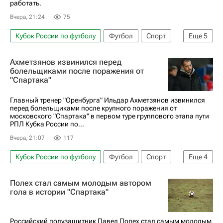
работать.
Вчера, 21:24
75
Кубок России по футболу
Футбол
Спорт
Еще
5
Россия
Оренбург
Спартак Москва
Ахметзянов извинился перед
РПЛ 2026-2027 (Чемпионат России по футболу)
болельщиками после поражения от
"Спартака"
Андрей Касаджиков
Главный тренер "Оренбурга" Ильдар Ахметзянов извинился
перед болельщиками после крупного поражения от
московского "Спартака" в первом туре группового этапа пути
РПЛ Кубка России по...
Вчера, 21:07
117
Кубок России по футболу
Футбол
Спорт
Еще
4
Ильдар Ахметзянов
Оренбург
Полех стал самым молодым автором
РПЛ 2026-2027 (Чемпионат России по футболу)
гола в истории "Спартака"
Спартак Москва
Российский полузащитник Павел Полех стал самым молодым