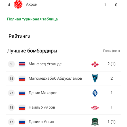
Акрон
4
1
0
Полная турнирная таблица
Рейтинги
Лучшие бомбардиры
Голы (пен)
Манфред Угальде
2 (1)
9
Магомедхабиб Абдусаламов
2
18
Денис Макаров
1
77
Наиль Умяров
1
18
Даниил Уткин
1 (1)
47