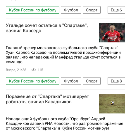
Кубок России по футболу
Футбол
Спорт
Еще
6
Россия
Карлос Карседо
Угальде хочет остаться в "Спартаке",
Манфред Угальде
Спартак Москва
заявил Карседо
РПЛ 2026-2027 (Чемпионат России по футболу)
Оренбург
Главный тренер московского футбольного клуба "Спартак"
Хуан Карлос Карседо на послематчевой пресс-конференции
заявил, что нападающий Манфред Угальде хочет остаться в
команде.
Вчера, 21:28
115
Кубок России по футболу
Футбол
Спорт
Еще
8
Карлос Карседо
Ливай Гарсия
Поражение от "Спартака" мотивирует
Манфред Угальде
Мирлинд Даку
работать, заявил Касаджиков
Оренбург
Рубин
РПЛ 2026-2027 (Чемпионат России по футболу)
Нападающий футбольного клуба "Оренбург" Андрей
Касаджиков заявил РИА Новости, что разгромное поражение
Спартак Москва
от московского "Спартака" в Кубке России мотивирует