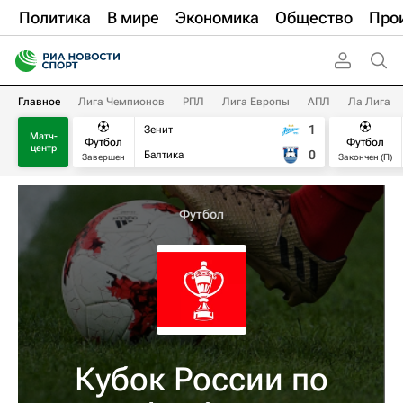
Политика
В мире
Экономика
Общество
Про
Главное
Лига Чемпионов
РПЛ
Лига Европы
АПЛ
Ла Лига
1
Зенит
Матч-
Футбол
Футбол
центр
0
Балтика
Завершен
Закончен (П)
Футбол
Кубок России по