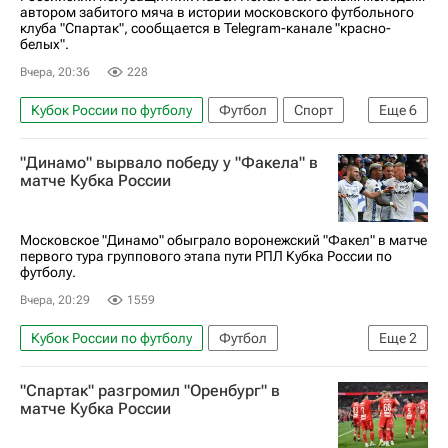
автором забитого мяча в истории московского футбольного
клуба "Спартак", сообщается в Telegram-канале "красно-
белых".
Вчера, 20:36
228
Кубок России по футболу
Футбол
Спорт
Еще
6
Кристофер Ву
Жано Ананидзе
Оренбург
"Динамо" вырвало победу у "Факела" в
Краснодар
матче Кубка России
РПЛ 2026-2027 (Чемпионат России по футболу)
Спартак Москва
Московское "Динамо" обыграло воронежский "Факел" в матче
первого тура группового этапа пути РПЛ Кубка России по
футболу.
Вчера, 20:29
1559
Кубок России по футболу
Футбол
Еще
2
Динамо Москва
Факел
"Спартак" разгромил "Оренбург" в
матче Кубка России