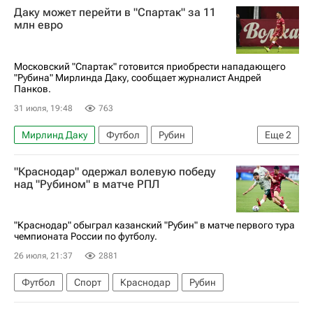
Даку может перейти в "Спартак" за 11
Акрон (Тольятти)
Арсений Дмитриев
млн евро
Московский "Спартак" готовится приобрести нападающего
"Рубина" Мирлинда Даку, сообщает журналист Андрей
Панков.
31 июля, 19:48
763
Мирлинд Даку
Футбол
Рубин
Еще
2
Спартак Москва
Зенит
"Краснодар" одержал волевую победу
над "Рубином" в матче РПЛ
"Краснодар" обыграл казанский "Рубин" в матче первого тура
чемпионата России по футболу.
26 июля, 21:37
2881
Футбол
Спорт
Краснодар
Рубин