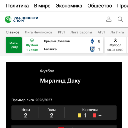
Политика
В мире
Экономика
Общество
Про
Главное
Лига Чемпионов
РПЛ
Лига Европы
АПЛ
Ла Лига
0
Крылья Советов
Матч-
Футбол
Футбол
центр
1
Балтика
1-й тайм
08.08 18:00
Футбол
Мирлинд Даку
Премьер-лига
2026/2027
Игры
Голы
Карточки
2
2
1
–