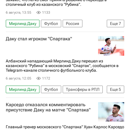
столичный клуб из казанского "Рубина".
6 августа, 13:55
1133
Мирлинд Даку
Футбол
Россия
Еще
7
Франсис Кахигао
Карлос Карседо
Даку стал игроком "Спартака"
Алехандро Домингес
Гёкдениз Карадениз
Спартак Москва
Рубин
Осиек
Албанский нападающий Мирлинд Даку перешел из
казанского "Рубина" в московский "Спартак", сообщается в
Telegram-канале столичного футбольного клуба.
6 августа, 12:05
1172
Мирлинд Даку
Футбол
Трансферы в РПЛ
Еще
5
Спартак Москва
Рубин
Спорт
Карседо отказался комментировать
Трансферы
присутствие Даку на матче "Спартака"
РПЛ 2026-2027 (Чемпионат России по футболу)
Главный тренер московского "Спартака" Хуан Карлос Карседо