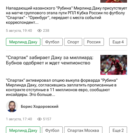
Кубок России по футболу
Спартак Москва
Нападающий казанского "Рубина" Мирлинд Даку присутствует
на матче группового этапа пути РПЛ Кубка России по футболу
"Спартак" - "Оренбург", передает с места событий
корреспондент...
5 августа, 19:40
238
Мирлинд Даку
Футбол
Спорт
Россия
Еще
4
Акрон
Спартак Москва
Рубин
"Спартак" забирает Даку за миллиард:
Акрон (Тольятти)
Бубнов одобряет и ждет чемпионство
"Спартак" активировал опцию выкупа форварда "Рубина"
Мирлинда Даку, согласившись заплатить прописанные в
контракте отступные в 11 миллионов евро, сообщают
инсайдеры. Это больше...
Борис Ходоровский
1 августа, 17:40
5157
Мирлинд Даку
Футбол
Спартак Москва
Еще
2