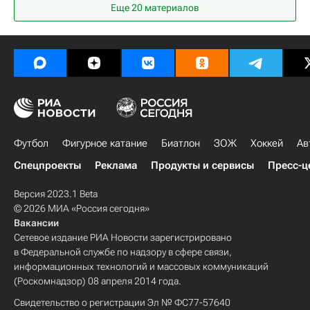
Еще 20 материалов
Дмитрий Воробьев
Локомотив (Москва)
РПЛ 2026-2027 (Чемпионат России по футболу)
Краснодар
Футбол
Фигурное катание
Биатлон
ЗОЖ
Хоккей
Ав
Спецпроекты
Реклама
Продукты и сервисы
Пресс-ц
Версия 2023.1 Beta
© 2026 МИА «Россия сегодня»
Вакансии
Сетевое издание РИА Новости зарегистрировано
в Федеральной службе по надзору в сфере связи,
информационных технологий и массовых коммуникаций
(Роскомнадзор) 08 апреля 2014 года.
Свидетельство о регистрации Эл № ФС77-57640