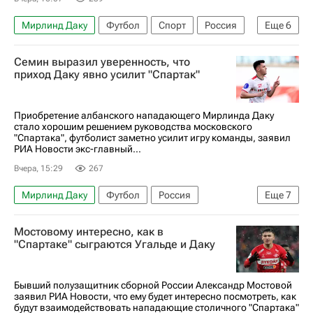
Мирлинд Даку
Футбол
Спорт
Россия
Еще
6
Юрий Семин
Александр Бухаров
Семин выразил уверенность, что
Алехандро Домингес
Спартак Москва
приход Даку явно усилит "Спартак"
Рубин
Зенит
Приобретение албанского нападающего Мирлинда Даку
стало хорошим решением руководства московского
"Спартака", футболист заметно усилит игру команды, заявил
РИА Новости экс-главный...
Вчера, 15:29
267
Мирлинд Даку
Футбол
Россия
Еще
7
Юрий Семин
Трансферы в РПЛ
Мостовому интересно, как в
Александр Бухаров
Алехандро Домингес
"Спартаке" сыграются Угальде и Даку
Спартак Москва
Локомотив (Москва)
Рубин
Бывший полузащитник сборной России Александр Мостовой
заявил РИА Новости, что ему будет интересно посмотреть, как
будут взаимодействовать нападающие столичного "Спартака"