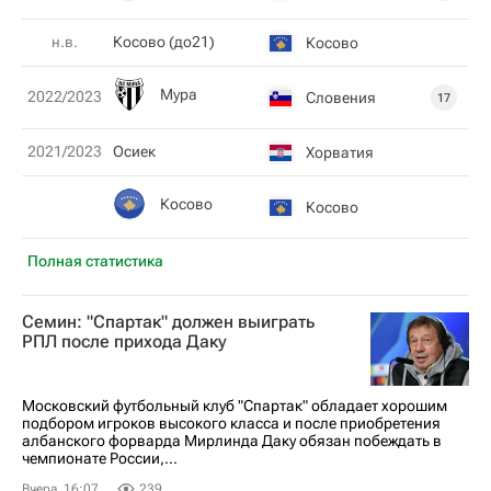
н.в.
Косово (до21)
Косово
Мура
2022/2023
Словения
17
2021/2023
Осиек
Хорватия
Косово
Косово
Полная статистика
Семин: "Спартак" должен выиграть
РПЛ после прихода Даку
Московский футбольный клуб "Спартак" обладает хорошим
подбором игроков высокого класса и после приобретения
албанского форварда Мирлинда Даку обязан побеждать в
чемпионате России,...
Вчера, 16:07
239