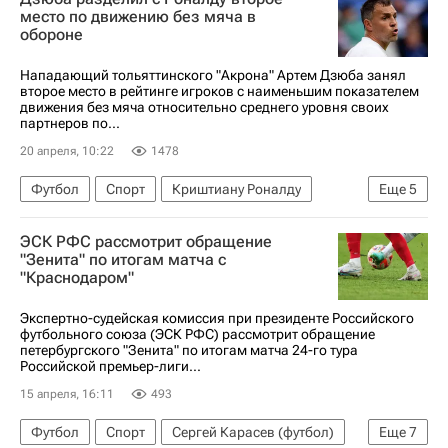
РПЛ 2026-2027 (Чемпионат России по футболу)
место по движению без мяча в
обороне
Элдар Чивич
Нападающий тольяттинского "Акрона" Артем Дзюба занял
второе место в рейтинге игроков с наименьшим показателем
движения без мяча относительно среднего уровня своих
партнеров по...
20 апреля, 10:22
1478
Футбол
Спорт
Криштиану Роналду
Еще
5
Лионель Месси
Артём Дзюба
ЭСК РФС рассмотрит обращение
Акрон (Тольятти)
Аль-Наср
"Зенита" по итогам матча с
"Краснодаром"
Интер Майами
Экспертно-судейская комиссия при президенте Российского
футбольного союза (ЭСК РФС) рассмотрит обращение
петербургского "Зенита" по итогам матча 24-го тура
Российской премьер-лиги...
15 апреля, 16:11
493
Футбол
Спорт
Сергей Карасев (футбол)
Еще
7