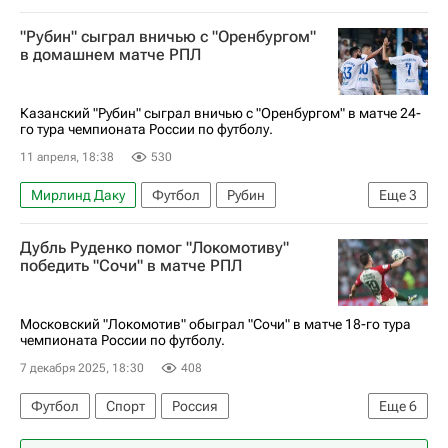
Российский футбольный союз (РФС)
"Рубин" сыграл вничью с "Оренбургом"
Эдуард Сперцян
Зенит
Краснодар
в домашнем матче РПЛ
Педро
РПЛ 2026-2027 (Чемпионат России по футболу)
Казанский "Рубин" сыграл вничью с "Оренбургом" в матче 24-
го тура чемпионата России по футболу.
Кубок России по футболу
11 апреля, 18:38
530
Мирлинд Даку
Футбол
Рубин
Еще
3
Оренбург
Дубль Руденко помог "Локомотиву"
РПЛ 2026-2027 (Чемпионат России по футболу)
победить "Сочи" в матче РПЛ
Спорт
Московский "Локомотив" обыграл "Сочи" в матче 18-го тура
чемпионата России по футболу.
7 декабря 2025, 18:30
408
Футбол
Спорт
Россия
Еще
6
Алексей Батраков
Александр Руденко