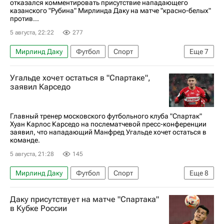
отказался комментировать присутствие нападающего
казанского "Рубина" Мирлинда Даку на матче "красно-белых"
против...
5 августа, 22:22
277
Мирлинд Даку
Футбол
Спорт
Еще
7
Александер Джику
Карлос Карседо
Угальде хочет остаться в "Спартаке",
Спартак Москва
Оренбург
Рубин
заявил Карседо
Кубок России по футболу
РПЛ 2026-2027 (Чемпионат России по футболу)
Главный тренер московского футбольного клуба "Спартак"
Хуан Карлос Карседо на послематчевой пресс-конференции
заявил, что нападающий Манфред Угальде хочет остаться в
команде.
5 августа, 21:28
145
Мирлинд Даку
Футбол
Спорт
Еще
8
Карлос Карседо
Ливай Гарсия
Даку присутствует на матче "Спартака"
Манфред Угальде
Оренбург
Рубин
в Кубке России
РПЛ 2026-2027 (Чемпионат России по футболу)