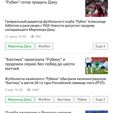
"Рубин" готов продать Даку
Генеральный директор футбольного клуба "Рубин" Александр
Айбатов в разговоре с РИА Новости допустил продажу
нападающего Мирлинда Даку.
27 июня, 10:56
455
Мирлинд Даку
Футбол
Еще
3
РПЛ 2026-2027 (Чемпионат России по футболу)
"Балтика" проиграла "Рубину" и
Трансферы в РПЛ
Рубин
продлила серию без побед до шести
матчей
Футболисты казанского "Рубина" обыграли калининградскую
"Балтику" в матче 28-го тура Российской премьер-лиги (РПЛ).
2 мая, 18:30
1665
Мирлинд Даку
Футбол
Балтика
Рубин
Еще
3
Спартак Москва
Дзюба разделил с Роналду второе