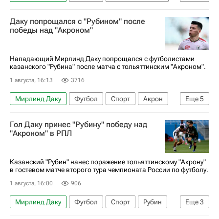
Рубин
Даку попрощался с "Рубином" после
РПЛ 2026-2027 (Чемпионат России по футболу)
победы над "Акроном"
Нападающий Мирлинд Даку попрощался с футболистами
казанского "Рубина" после матча с тольяттинским "Акроном".
1 августа, 16:13
3716
Мирлинд Даку
Футбол
Спорт
Акрон
Еще
5
Рубин
Акрон (Тольятти)
Спартак Москва
Гол Даку принес "Рубину" победу над
РПЛ 2026-2027 (Чемпионат России по футболу)
"Акроном" в РПЛ
Трансферы в РПЛ
Казанский "Рубин" нанес поражение тольяттинскому "Акрону"
в гостевом матче второго тура чемпионата России по футболу.
1 августа, 16:00
906
Мирлинд Даку
Футбол
Спорт
Рубин
Еще
3
РПЛ 2026-2027 (Чемпионат России по футболу)