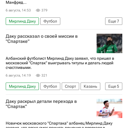
Манфред...
6 августа, 14:53
379
Мирлинд Даку
Футбол
Еще
7
Александр Мостовой
Трансферы в РПЛ
Даку рассказал о своей миссии в
Манфред Угальде
Спартак Москва
Рубин
"Спартаке"
Спорт
РПЛ 2026-2027 (Чемпионат России по футболу)
Албанский футболист Мирлинд Даку заявил, что пришел в
московский "Спартак" выигрывать титулы и делать людей
счастливыми.
6 августа, 14:19
321
Мирлинд Даку
Футбол
Спорт
Казань
Еще
5
Александр Бухаров
Алехандро Домингес
Даку раскрыл детали перехода в
Спартак Москва
Рубин
Осиек
"Спартак"
Новичок московского "Спартака" албанец Мирлинд Даку
заявил, что легко смог принять решение о переходе в