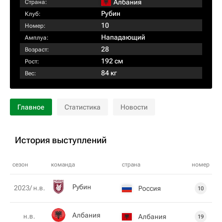
Албания
Страна:
Рубин
Клуб:
10
Номер:
Нападающий
Амплуа:
28
Возраст:
192 см
Рост:
84 кг
Вес:
Главное
Статистика
Новости
История выступлений
сезон
команда
страна
номер
Рубин
2023/ н.в.
Россия
10
Албания
н.в.
Албания
19