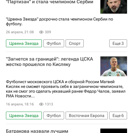
"Партизан" и стала чемпионом Сербии
"Црвена Звезда" досрочно стала чемпионом Сербии по
футболу.
26 апреля, 21:08
309
Црвена Звезда
Футбол
Спорт
Еще
3
Страхиня Эракович
Наир Тикнизян
"Загнется за границей": легенда ЦСКА
Партизан
жестко прошелся по Кисляку
Футболист московского ЦСКА и сборной России Матвей
Кисляк не сможет проявить себя в заграничном чемпионате,
как не смог это сделать уехавший ранее Федор Чалов, заявил
РИА Новости...
16 апреля, 18:16
1313
Црвена Звезда
Футбол
Восточная Европа
Еще
6
Матвей Кисляк
Владимир Пономарев
Батракова назвали лучшим