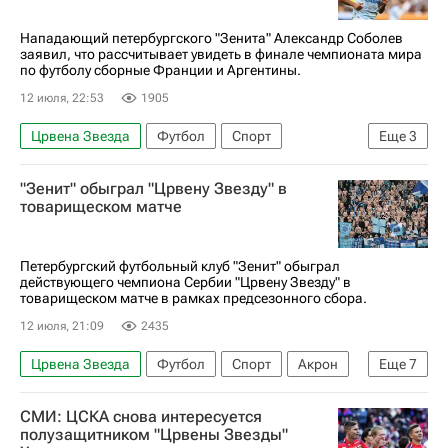
РПЛ 2026-2027 (Чемпионат России по футболу)
Нападающий петербургского "Зенита" Александр Соболев
заявил, что рассчитывает увидеть в финале чемпионата мира
по футболу сборные Франции и Аргентины.
12 июля, 22:53
1905
Црвена Звезда
Футбол
Спорт
Еще
3
ЧМ по футболу 2026
Александр Соболев
"Зенит" обыграл "Црвену Звезду" в
Зенит
товарищеском матче
Петербургский футбольный клуб "Зенит" обыграл
действующего чемпиона Сербии "Црвену Звезду" в
товарищеском матче в рамках предсезонного сбора.
12 июля, 21:09
2435
Црвена Звезда
Футбол
Спорт
Акрон
Еще
7
Суперкубок России по футболу
СМИ: ЦСКА снова интересуется
Александр Соболев
Роман Вега
полузащитником "Црвены Звезды"