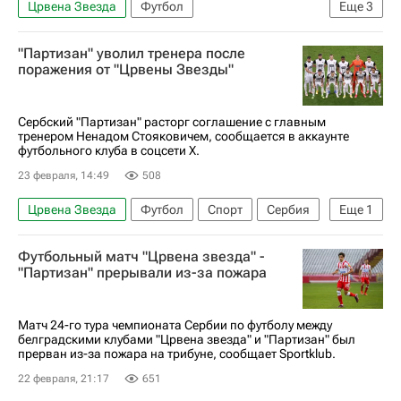
Црвена Звезда
Футбол
Еще
3
Лига Европы УЕФА 2026-2027
Лилль
"Партизан" уволил тренера после
Анонсы и трансляции матчей
поражения от "Црвены Звезды"
Сербский "Партизан" расторг соглашение с главным
тренером Ненадом Стояковичем, сообщается в аккаунте
футбольного клуба в соцсети X.
23 февраля, 14:49
508
Црвена Звезда
Футбол
Спорт
Сербия
Еще
1
Партизан
Футбольный матч "Црвена звезда" -
"Партизан" прерывали из-за пожара
Матч 24-го тура чемпионата Сербии по футболу между
белградскими клубами "Црвена звезда" и "Партизан" был
прерван из-за пожара на трибуне, сообщает Sportklub.
22 февраля, 21:17
651