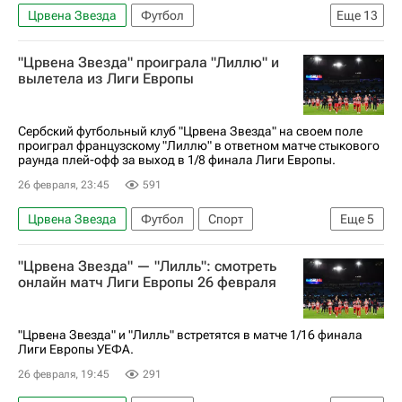
Црвена Звезда
Футбол
Еще
13
Саудовская Аравия
Сербия
Аль-Иттихад
"Црвена Звезда" проиграла "Лиллю" и
Российский футбольный союз (РФС)
Спорт
вылетела из Лиги Европы
Трансферы в РПЛ
Трансферы
Марио Митай
Илья Самошников
Сербский футбольный клуб "Црвена Звезда" на своем поле
проиграл французскому "Лиллю" в ответном матче стыкового
Наир Тикнизян
Спартак Москва
раунда плей-офф за выход в 1/8 финала Лиги Европы.
Локомотив (Москва)
26 февраля, 23:45
591
РПЛ 2026-2027 (Чемпионат России по футболу)
Црвена Звезда
Футбол
Спорт
Еще
5
Оливье Жиру
Наир Тикнизян
"Црвена Звезда" — "Лилль": смотреть
Страхиня Эракович
Спартак Москва
онлайн матч Лиги Европы 26 февраля
Лилль
"Црвена Звезда" и "Лилль" встретятся в матче 1/16 финала
Лиги Европы УЕФА.
26 февраля, 19:45
291