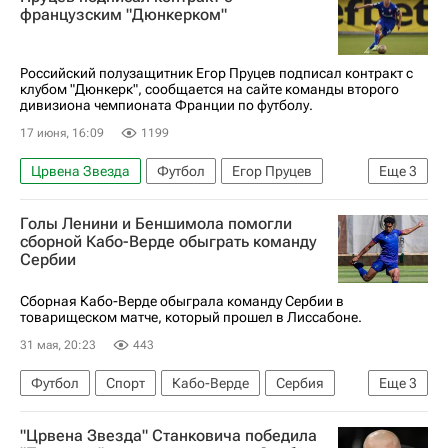
французским "Дюнкерком"
Российский полузащитник Егор Пруцев подписал контракт с
клубом "Дюнкерк", сообщается на сайте команды второго
дивизиона чемпионата Франции по футболу.
17 июня, 16:09
1199
Црвена Звезда
Футбол
Егор Пруцев
Еще
3
Целе
Спартак Москва
Трансферы
Голы Ленини и Беншимола помогли
сборной Кабо-Верде обыграть команду
Сербии
Сборная Кабо-Верде обыграла команду Сербии в
товарищеском матче, который прошел в Лиссабоне.
31 мая, 20:23
443
Футбол
Спорт
Кабо-Верде
Сербия
Еще
3
Жилсон Беншимол
Кевин Ленини
"Црвена Звезда" Станковича победила
Страхиня Эракович