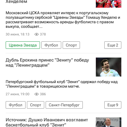
Хенделем
Фелипе Аугусто 1992
Спартак Москва
РПЛ 2026-2027 (Чемпионат России по футболу)
Московский ЦСКА проявляет интерес к португальскому
полузащитнику сербской "Црвены Звезды" Томашу Хенделю и
Зенит
рассматривает возможность аренды футболиста с правом
выкупа, сообщает...
30 июня, 18:13
378
Црвена Звезда
Футбол
Спорт
Еще
2
Спарта (Прага)
ПФК ЦСКА
Дубль Ерохина принес "Зениту" победу
над "Ленинградцем"
Петербургский футбольный клуб "Зенит" одержал победу над
"Ленинградцем" в товарищеском матче.
27 июня, 19:00
386
Футбол
Спорт
Санкт-Петербург
Еще
9
Ла-Плата
Узбекистан
Александр Ерохин
Источник: Душко Иванович возглавит
Педро
Александр Соболев
баскетбольный клуб "Зенит"