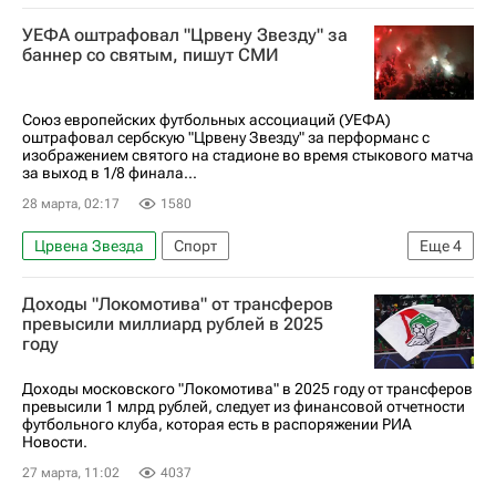
Франция
Лилль
Астон Вилла
УЕФА оштрафовал "Црвену Звезду" за
баннер со святым, пишут СМИ
Союз европейских футбольных ассоциаций (УЕФА)
оштрафовал сербскую "Црвену Звезду" за перформанс с
изображением святого на стадионе во время стыкового матча
за выход в 1/8 финала...
28 марта, 02:17
1580
Црвена Звезда
Спорт
Еще
4
Союз европейских футбольных ассоциаций (УЕФА)
Доходы "Локомотива" от трансферов
Лилль
Вокруг спорта
превысили миллиард рублей в 2025
году
Лига Европы УЕФА 2026-2027
Доходы московского "Локомотива" в 2025 году от трансферов
превысили 1 млрд рублей, следует из финансовой отчетности
футбольного клуба, которая есть в распоряжении РИА
Новости.
27 марта, 11:02
4037