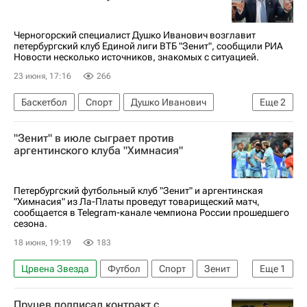
Спартак Москва
Суперкубок России по футболу
Ленинградец
Черногорский специалист Душко Иванович возглавит
петербургский клуб Единой лиги ВТБ "Зенит", сообщили РИА
Зенит
Новости несколько источников, знакомых с ситуацией.
23 июня, 17:16
266
Баскетбол
Спорт
Душко Иванович
Еще
2
Деян Радоньич
Ростислав Вергун
"Зенит" в июле сыграет против
аргентинского клуба "Химнасия"
Петербургский футбольный клуб "Зенит" и аргентинская
"Химнасия" из Ла-Платы проведут товарищеский матч,
сообщается в Telegram-канале чемпиона России прошедшего
сезона.
18 июня, 19:19
183
Црвена Звезда
Футбол
Спорт
Зенит
Еще
1
Нефтчи (Баку)
Пруцев подписал контракт с