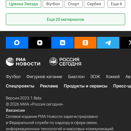
Црвена Звезда
Футбол
Спорт
Сербия
Еще
4
Наир Тикнизян
Страхиня Эракович
Еще 20 материалов
Партизан
Локомотив (Москва)
Футбол
Фигурное катание
Биатлон
ЗОЖ
Хоккей
Ав
Спецпроекты
Реклама
Продукты и сервисы
Пресс-ц
Версия 2023.1 Beta
© 2026 МИА «Россия сегодня»
Вакансии
Сетевое издание РИА Новости зарегистрировано
в Федеральной службе по надзору в сфере связи,
информационных технологий и массовых коммуникаций