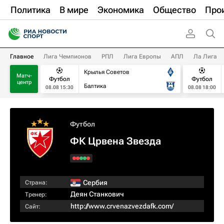
Политика
В мире
Экономика
Общество
Про
Главное
Лига Чемпионов
РПЛ
Лига Европы
АПЛ
Ла Лига
Крылья Советов
Матч-
Футбол
Футбол
центр
Балтика
08.08 15:30
08.08 18:00
Футбол
ФК Црвена Звезда
Сербия
Страна:
Деян Станкович
Тренер:
http://www.crvenazvezdafk.com/
Сайт: