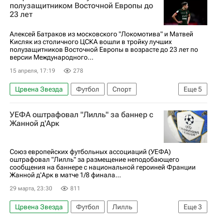
Федор Чалов
ПФК ЦСКА
полузащитником Восточной Европы до
23 лет
Локомотив (Москва)
Спорт
Алексей Батраков из московского "Локомотива" и Матвей
Кисляк из столичного ЦСКА вошли в тройку лучших
полузащитников Восточной Европы в возрасте до 23 лет по
версии Международного...
15 апреля, 17:19
278
Црвена Звезда
Футбол
Спорт
Еще
5
Восточная Европа
Локомотив (Москва)
УЕФА оштрафовал "Лилль" за баннер с
Алексей Батраков
Матвей Кисляк
Жанной д'Арк
ПФК ЦСКА
Союз европейских футбольных ассоциаций (УЕФА)
оштрафовал "Лилль" за размещение неподобающего
сообщения на баннере с национальной героиней Франции
Жанной д'Арк в матче 1/8 финала...
29 марта, 23:30
811
Црвена Звезда
Футбол
Лилль
Еще
3