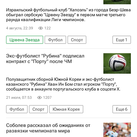
Израильский футбольный клуб "Хапоэль" из города Беэр-Шева
обыграл сербскую "Црвену Звезду" в первом матче третьего
раунда квалификации Лиги чемпионов.
4 августа, 22:39
122
Црвена Звезда
Футбол
Спорт
Еще
1
Хапоэль (Беэр-Шева)
Экс-футболист "Рубина" подписал
контракт с "Порту" после ЧМ
Полузащитник сборной Южной Кореи и экс-футболист
казанского "Рубина" Хван Ин Бом стал игроком "Порту",
сообщается в аккаунте португальского клуба в соцсети Х.
21 июля, 07:53
1207
Футбол
Спорт
Южная Корея
Еще
6
Хван Ин Бом
Рубин
Фейенорд
Порту
Соболев рассказал об ожиданиях от
Major League Soccer 2025
развязки чемпионата мира