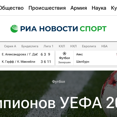
Общество
Происшествия
Армия
Наука
Ку
Серия А
Бундеслига
Лига 1
КХЛ
НХЛ
Евролига
НБА
6
3
9
Е. Александрова
Г. Дабровски
Аякс
Футбол
3
6
11
К. Гауфф
К. Макнейли
Шелбурн
Завершен
Футбол
мпионов УЕФА 2