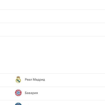
Реал Мадрид
Бавария