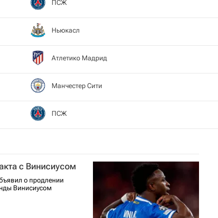
ПСЖ
Ньюкасл
Атлетико Мадрид
Манчестер Сити
ПСЖ
ракта с Винисиусом
объявил о продлении
анды Винисиусом