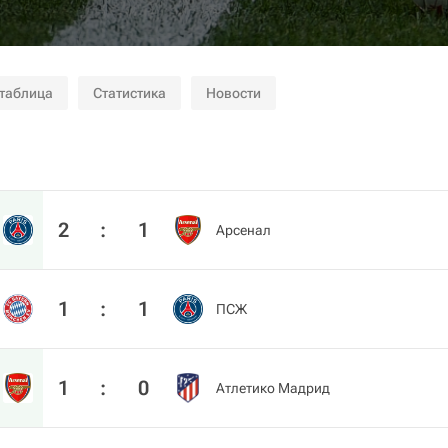
 таблица
Статистика
Новости
2
:
1
Арсенал
1
:
1
ПСЖ
1
:
0
Атлетико Мадрид