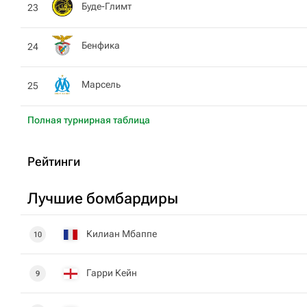
Буде-Глимт
23
Бенфика
24
Марсель
25
Полная турнирная таблица
Рейтинги
Лучшие бомбардиры
Килиан Мбаппе
10
Гарри Кейн
9