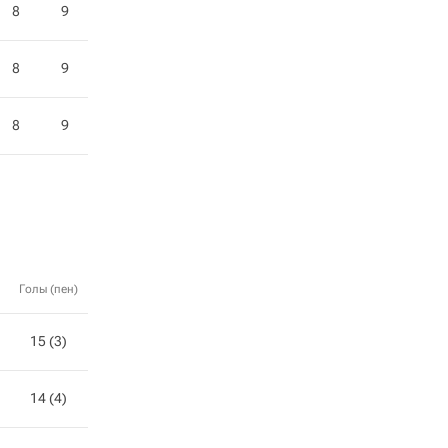
8
9
8
9
8
9
Голы (пен)
15 (3)
14 (4)