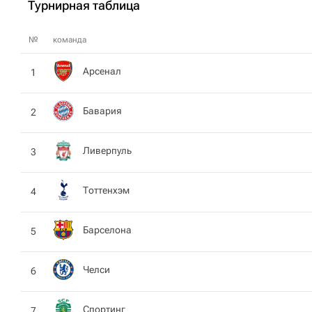
Турнирная таблица
№
команда
Арсенал
1
Бавария
2
Ливерпуль
3
Тоттенхэм
4
Барселона
5
Челси
6
Спортинг
7