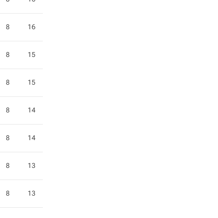
8
16
8
15
8
15
8
14
8
14
8
13
8
13