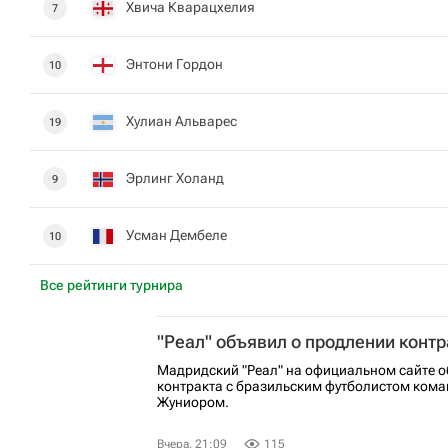
Хвича Кварацхелия
7
Энтони Гордон
10
Хулиан Альварес
19
Эрлинг Холанд
9
Усман Дембеле
10
Все рейтинги турнира
"Реал" объявил о продлении конт
Мадридский "Реал" на официальном сайте 
контракта с бразильским футболистом ком
Жуниором.
Вчера, 21:09
115