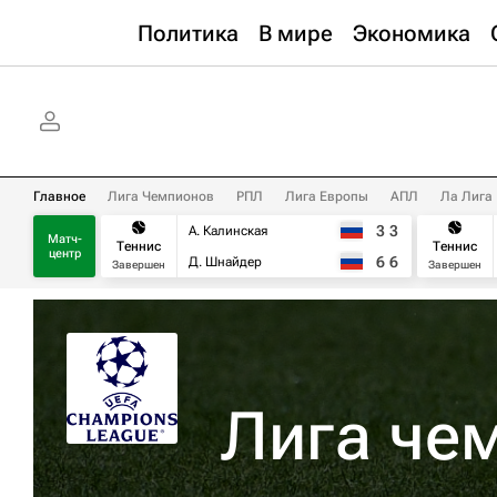
Политика
В мире
Экономика
Главное
Лига Чемпионов
РПЛ
Лига Европы
АПЛ
Ла Лига
3
3
А. Калинская
Матч-
Теннис
Теннис
центр
6
6
Д. Шнайдер
Завершен
Завершен
Лига че