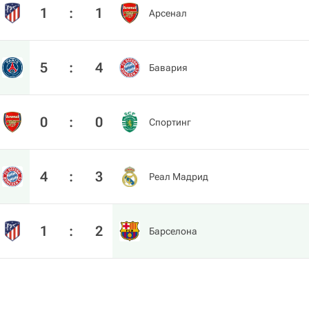
1
:
1
Арсенал
5
:
4
Бавария
0
:
0
Спортинг
4
:
3
Реал Мадрид
1
:
2
Барселона