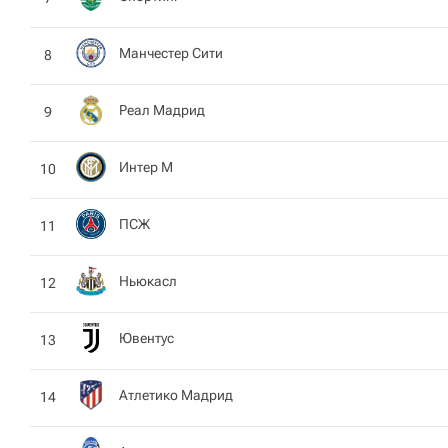
Манчестер Сити
8
Реал Мадрид
9
Интер М
10
ПСЖ
11
Ньюкасл
12
Ювентус
13
Атлетико Мадрид
14