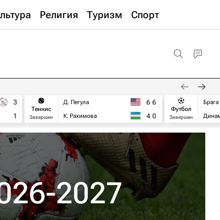
льтура
Религия
Туризм
Спорт
3
6
6
Д. Пегула
Брага
Теннис
Футбол
1
4
0
К. Рахимова
Дина
Завершен
Завершен
026-2027