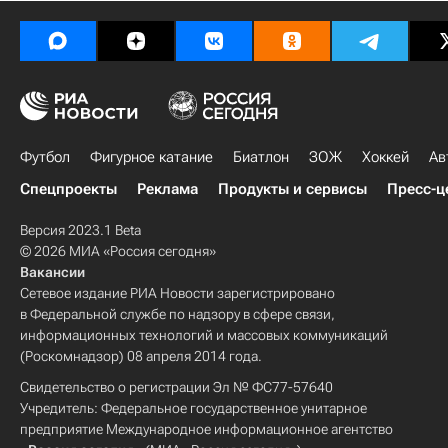
Лига чемпионов УЕФА 2026-2027
Манчестер Сити
Реал Мадрид
Пари Сен-Жермен (ПСЖ)
Матвей Сафонов
Люка Шевалье
Атлетик (Бильбао)
Карабах
Аякс
Вильярреал
Копенгаген
Арсенал (Лондон)
Ювентус
Футбол
Фигурное катание
Биатлон
ЗОЖ
Хоккей
Ав
Пафос
Бенфика
Наполи
Байер 04
Спецпроекты
Реклама
Продукты и сервисы
Пресс-ц
Ньюкасл Юнайтед
Боруссия (Дортмунд)
Версия 2023.1 Beta
Будё-Глимт
Илья Забарный
© 2026 МИА «Россия сегодня»
Вакансии
Сетевое издание РИА Новости зарегистрировано
в Федеральной службе по надзору в сфере связи,
информационных технологий и массовых коммуникаций
(Роскомнадзор) 08 апреля 2014 года.
Свидетельство о регистрации Эл № ФС77-57640
Учредитель: Федеральное государственное унитарное
предприятие Международное информационное агентство