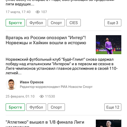
пяти ведущих...
17 марта, 17:40
107
Брюгге
Футбол
Спорт
CIES
Еще
3
Илья Рожков
Рубин
Твенте
Вратарь из России опозорил "Интер"!
Норвежцы и Хайкин вошли в историю
Норвежский футбольный клуб "Будё-Глимт" снова одержал
победу над итальянским "Интером" и в первом же сезоне в
Лиге чемпионов установил главное достижение в своей 110-
летней...
Иван Орехов
Редактор-корреспондент РИА Новости Спорт
25 февраля, 01:10
11530
Брюгге
Футбол
Спорт
Еще
12
Авторы РИА Новости Спорт
"Атлетико" вышел в 1/8 финала Лиги
Материалы РИА Спорт