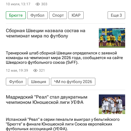
10 июля, 13:17
303
Брюгге
Футбол
Спорт
ЮАР
Еще
3
Бельгия
Канада
Андерлехт
Сборная Швеции назвала состав на
чемпионат мира по футболу
Тренерский штаб сборной Швеции определился с заявкой
команды на чемпионат мира 2026 года, сообщается на сайте
Шведского футбольного союза (SvFF).
12 мая, 19:39
321
Футбол
Швеция
ЧМ по футболу 2026
Мадридский "Реал" стал двукратным
чемпионом Юношеской лиги УЕФА
Испанский "Реал" в серии пенальти выиграл у бельгийского
"Брюгге" в финале Юношеской лиги Союза европейских
футбольных ассоциаций (УЕФА).