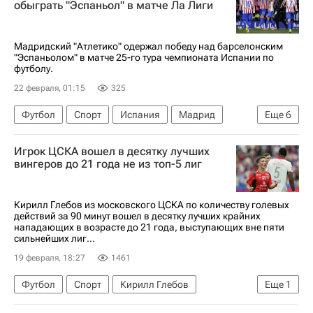
обыграть "Эспаньол" в матче Ла Лиги
Мадридский "Атлетико" одержал победу над барселонским
"Эспаньолом" в матче 25-го тура чемпионата Испании по
футболу.
22 февраля, 01:15
325
Футбол
Спорт
Испания
Мадрид
Еще
6
Адемола Лукман
Атлетико (Мадрид)
Игрок ЦСКА вошел в десятку лучших
Эспаньол
Барселона
вингеров до 21 года не из топ-5 лиг
Чемпионат Испании по футболу
Лига чемпионов УЕФА 2026-2027
Кирилл Глебов из московского ЦСКА по количеству голевых
действий за 90 минут вошел в десятку лучших крайних
нападающих в возрасте до 21 года, выступающих вне пяти
сильнейших лиг...
19 февраля, 18:27
1461
Футбол
Спорт
Кирилл Глебов
Еще
1
ПФК ЦСКА