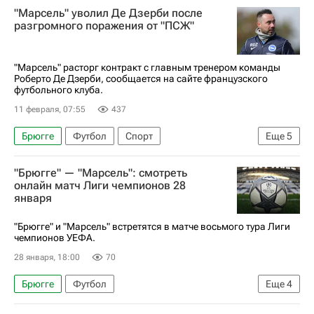
"Марсель" уволил Де Дзерби после
Анонсы и трансляции матчей
разгромного поражения от "ПСЖ"
"Марсель" расторг контракт с главным тренером команды
Роберто Де Дзерби, сообщается на сайте французского
футбольного клуба.
11 февраля, 07:55
437
Брюгге
Футбол
Спорт
Еще
5
Роберто Де Дзерби
Пари Сен-Жермен (ПСЖ)
"Брюгге" — "Марсель": смотреть
Брайтон энд Хоув Альбион
онлайн матч Лиги чемпионов 28
января
Чемпионат Франции по футболу (Лига 1)
Лига чемпионов УЕФА 2026-2027
"Брюгге" и "Марсель" встретятся в матче восьмого тура Лиги
чемпионов УЕФА.
28 января, 18:00
70
Брюгге
Футбол
Еще
4
Лига чемпионов УЕФА 2026-2027