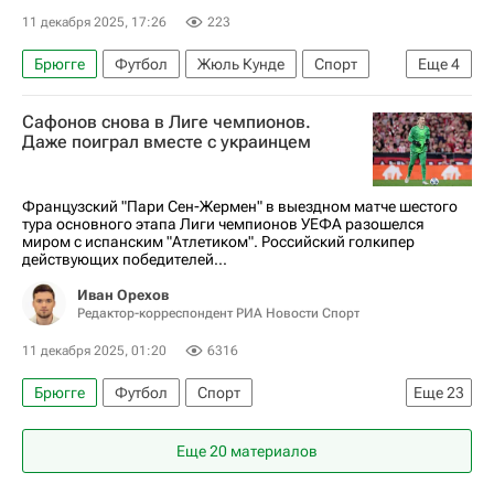
11 декабря 2025, 17:26
223
Брюгге
Футбол
Жюль Кунде
Спорт
Еще
4
Шарль Де Кетеларе
Арсенал (Лондон)
Сафонов снова в Лиге чемпионов.
Барселона
Лига чемпионов УЕФА 2026-2027
Даже поиграл вместе с украинцем
Французский "Пари Сен-Жермен" в выездном матче шестого
тура основного этапа Лиги чемпионов УЕФА разошелся
миром с испанским "Атлетиком". Российский голкипер
действующих победителей...
Иван Орехов
Редактор-корреспондент РИА Новости Спорт
11 декабря 2025, 01:20
6316
Брюгге
Футбол
Спорт
Еще
23
Авторы РИА Новости Спорт
Еще 20 материалов
Материалы РИА Спорт