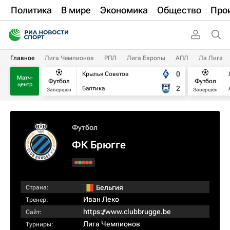
Политика
В мире
Экономика
Общество
Про
Главное
Лига Чемпионов
РПЛ
Лига Европы
АПЛ
Ла Лига
0
Крылья Советов
Матч-
Футбол
Футбол
центр
2
Балтика
Завершен
Завершен
Футбол
ФК Брюгге
Бельгия
Страна:
Иван Леко
Тренер:
https://www.clubbrugge.be
Сайт:
Лига Чемпионов
Турниры: