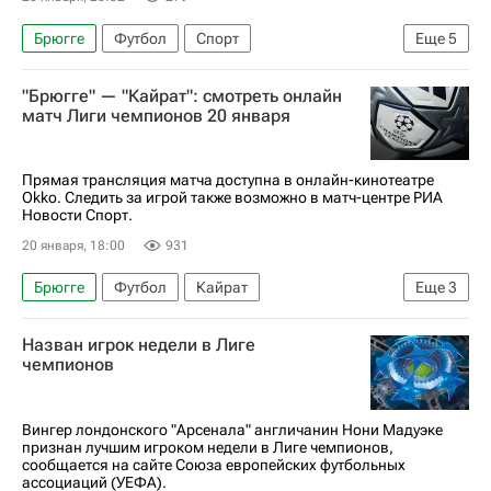
Будё-Глимт
Никита Хайкин
Брюгге
Футбол
Спорт
Еще
5
Арсенал (Лондон)
Интер
Александар Станкович
Ханс Ванакен
"Брюгге" — "Кайрат": смотреть онлайн
Пари Сен-Жермен (ПСЖ)
Матвей Сафонов
Брэндон Мехеле
Кайрат
матч Лиги чемпионов 20 января
Хвича Кварацхелия
Спортинг (Лиссабон)
Лига чемпионов УЕФА 2026-2027
Прямая трансляция матча доступна в онлайн-кинотеатре
Okko. Следить за игрой также возможно в матч-центре РИА
Новости Спорт.
20 января, 18:00
931
Брюгге
Футбол
Кайрат
Еще
3
Лига чемпионов УЕФА 2026-2027
Спорт
Назван игрок недели в Лиге
Анонсы и трансляции матчей
чемпионов
Вингер лондонского "Арсенала" англичанин Нони Мадуэке
признан лучшим игроком недели в Лиге чемпионов,
сообщается на сайте Союза европейских футбольных
ассоциаций (УЕФА).