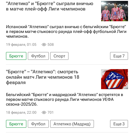
"Атлетико" и "Брюгге" сыграли вничью
в матче плей-офф Лиги чемпионов
Испанский "Атлетико" сыграл вничью с бельгийским "Брюгге"
в первом матче стыкового раунда плей-офф футбольной Лиги
чемпионов.
19 февраля, 01:05
508
Брюгге
Футбол
Спорт
Еще
7
Хулиан Альварес
Адемола Лукман
"Брюгге" – "Атлетико": смотреть
Патрик Шик
Атлетико (Мадрид)
онлайн матч Лиги чемпионов 18
февраля
Лига чемпионов УЕФА 2026-2027
Байер 04
Олимпиакос (Пирей)
Бельгийский "Брюгге" и мадридский "Атлетико" встретятся в
первом матче стыкового раунда Лиги чемпионов УЕФА
сезона-2025/26.
18 февраля, 22:00
701
Брюгге
Футбол
Атлетико (Мадрид)
Еще
3
Лига чемпионов УЕФА 2026-2027
Спорт