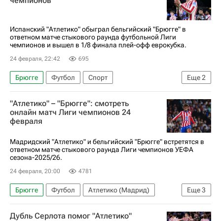
чемпионов
Лига чемпионов УЕФА 2026-2027
Атлетико (Мадрид)
Интер
Будё-Глимт
Испанский "Атлетико" обыграл бельгийский "Брюгге" в
ответном матче стыкового раунда футбольной Лиги
Аталанта
Боруссия (Дортмунд)
Байер 04
чемпионов и вышел в 1/8 финала плей-офф еврокубка.
Олимпиакос (Пирей)
Мануэль Аканджи
24 февраля, 22:42
695
Никита Хайкин
Брюгге
Футбол
Спорт
Еще
2
Атлетико (Мадрид)
"Атлетико" – "Брюгге": смотреть
Лига чемпионов УЕФА 2026-2027
онлайн матч Лиги чемпионов 24
февраля
Мадридский "Атлетико" и бельгийский "Брюгге" встретятся в
ответном матче стыкового раунда Лиги чемпионов УЕФА
сезона-2025/26.
24 февраля, 20:00
4781
Брюгге
Футбол
Атлетико (Мадрид)
Еще
3
Лига чемпионов УЕФА 2026-2027
Дубль Серлота помог "Атлетико"
Анонсы и трансляции матчей
Спорт