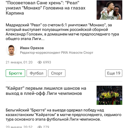
"Посоветовал Сане хрень": "Реал"
Анонсы и трансляции матчей
Спорт
унизил "Монако" Головина на глазах
Карпина
Олимпик (Марсель)
Мадридский "Реал" со счетом 6:1 уничтожил "Монако", за
который выступает полузащитник российской сборной
Александр Головин, в домашнем матче предпоследнего тура
общего этапа Лиги...
Иван Орехов
Редактор-корреспондент РИА Новости Спорт
21 января, 01:20
6993
Брюгге
Футбол
Спорт
Еще
19
Авторы РИА Новости Спорт
"Кайрат" первым лишился шансов на
Материалы РИА Спорт
выход в плей-офф Лиги чемпионов
Лига чемпионов УЕФА 2026-2027
Кайрат
Реал Мадрид
Александр Головин
Бельгийский "Брюгге" на выезде одержал победу над
казахстанским "Кайратом" в матче предпоследнего, седьмого
Килиан Мбаппе
Винисиус Жуниор
тура основного этапа футбольной Лиги чемпионов.
Монако
Валерий Карпин
Манчестер Сити
20 января, 20:52
279