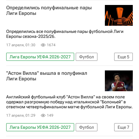
Брага
Фрайбург
Определились полуфинальные пары
Лиги Европы
Определились все полуфинальные пары футбольной Лиги
Европы сезона-2025/26.
17 апреля, 01:30
1674
Лига Европы УЕФА 2026-2027
Футбол
Еще
5
Спорт
Брага
Фрайбург
"Астон Вилла" вышла в полуфинал
Ноттингем Форест
Астон Вилла
Лиги Европы
Английский футбольный клуб "Астон Вилла" на своем поле
одержал разгромную победу над итальянской "Болоньей" в
ответном четвертьфинальном матче футбольной Лиги Европы.
17 апреля, 01:29
149
Лига Европы УЕФА 2026-2027
Футбол
Еще
7
Спорт
Олли Уоткинс
Эзри Конса