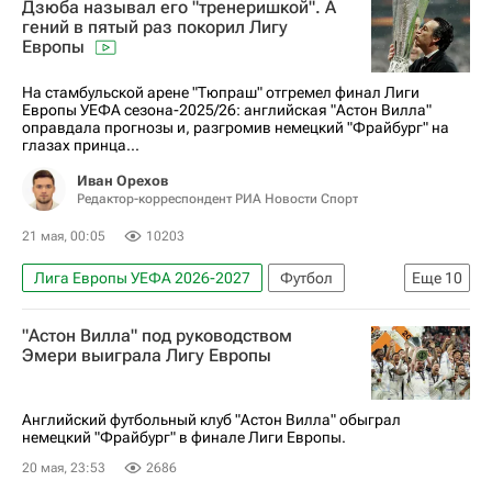
Дзюба называл его "тренеришкой". А
гений в пятый раз покорил Лигу
Европы
На стамбульской арене "Тюпраш" отгремел финал Лиги
Европы УЕФА сезона-2025/26: английская "Астон Вилла"
оправдала прогнозы и, разгромив немецкий "Фрайбург" на
глазах принца...
Иван Орехов
Редактор-корреспондент РИА Новости Спорт
21 мая, 00:05
10203
Лига Европы УЕФА 2026-2027
Футбол
Еще
10
Спорт
Спорт — видео
"Астон Вилла" под руководством
Авторы РИА Новости Спорт
Эмери выиграла Лигу Европы
Материалы РИА Спорт
Астон Вилла
Фрайбург
Унаи Эмери
Английский футбольный клуб "Астон Вилла" обыграл
немецкий "Фрайбург" в финале Лиги Европы.
Эмилиано Мартинес (1985)
Мэтти Кэш
20 мая, 23:53
2686
Николас Хефлер