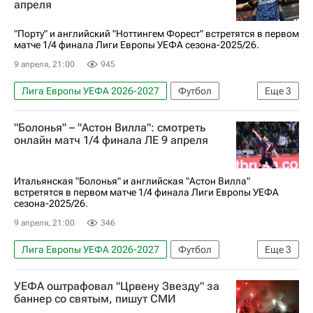
апреля
"Порту" и английский "Ноттингем Форест" встретятся в первом
матче 1/4 финала Лиги Европы УЕФА сезона-2025/26.
9 апреля, 21:00
945
Лига Европы УЕФА 2026-2027
Футбол
Еще
3
Порту
Ноттингем Форест
"Болонья" – "Астон Вилла": смотреть
Анонсы и трансляции матчей
онлайн матч 1/4 финала ЛЕ 9 апреля
Итальянская "Болонья" и английская "Астон Вилла"
встретятся в первом матче 1/4 финала Лиги Европы УЕФА
сезона-2025/26.
9 апреля, 21:00
346
Лига Европы УЕФА 2026-2027
Футбол
Еще
3
Болонья
Астон Вилла
УЕФА оштрафовал "Црвену Звезду" за
Анонсы и трансляции матчей
баннер со святым, пишут СМИ