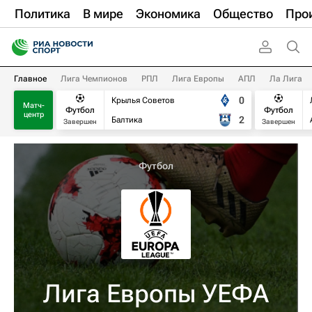
Политика
В мире
Экономика
Общество
Про
Главное
Лига Чемпионов
РПЛ
Лига Европы
АПЛ
Ла Лига
0
Крылья Советов
Матч-
Футбол
Футбол
центр
2
Балтика
Завершен
Завершен
Футбол
Лига Европы УЕФА