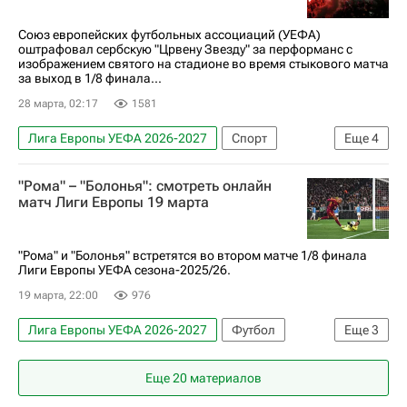
Союз европейских футбольных ассоциаций (УЕФА)
оштрафовал сербскую "Црвену Звезду" за перформанс с
изображением святого на стадионе во время стыкового матча
за выход в 1/8 финала...
28 марта, 02:17
1581
Лига Европы УЕФА 2026-2027
Спорт
Еще
4
Союз европейских футбольных ассоциаций (УЕФА)
"Рома" – "Болонья": смотреть онлайн
Црвена Звезда
Лилль
Вокруг спорта
матч Лиги Европы 19 марта
"Рома" и "Болонья" встретятся во втором матче 1/8 финала
Лиги Европы УЕФА сезона-2025/26.
19 марта, 22:00
976
Лига Европы УЕФА 2026-2027
Футбол
Еще
3
Рома
Болонья
Еще 20 материалов
Анонсы и трансляции матчей