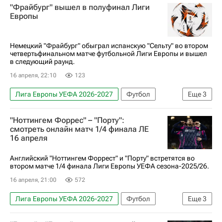
"Фрайбург" вышел в полуфинал Лиги
Эмилиано Буэндия
Болонья
Брага
Европы
Астон Вилла
Немецкий "Фрайбург" обыграл испанскую "Сельту" во втором
четвертьфинальном матче футбольной Лиги Европы и вышел
в следующий раунд.
16 апреля, 22:10
123
Лига Европы УЕФА 2026-2027
Футбол
Еще
3
Спорт
Фрайбург
Сельта
"Ноттингем Форрес" – "Порту":
смотреть онлайн матч 1/4 финала ЛЕ
16 апреля
Английский "Ноттингем Форрест" и "Порту" встретятся во
втором матче 1/4 финала Лиги Европы УЕФА сезона-2025/26.
16 апреля, 21:00
572
Лига Европы УЕФА 2026-2027
Футбол
Еще
3
Ноттингем Форест
Порту