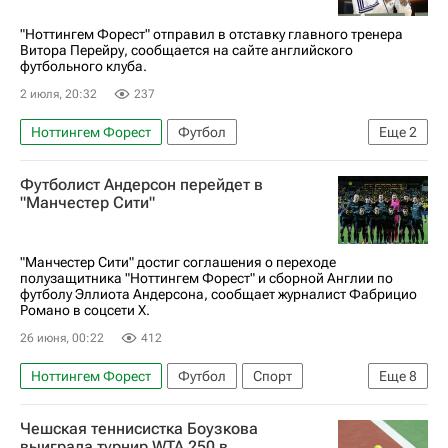
"Ноттингем Форест" отправил в отставку главного тренера
Витора Перейру, сообщается на сайте английского
футбольного клуба.
2 июля, 20:32
237
Ноттингем Форест
Футбол
Еще
2
АПЛ 2026-2027 (Чемпионат Англии по футболу)
Футболист Андерсон перейдет в
Витор Перейра
"Манчестер Сити"
"Манчестер Сити" достиг соглашения о переходе
полузащитника "Ноттингем Форест" и сборной Англии по
футболу Эллиота Андерсона, сообщает журналист Фабрицио
Романо в соцсети X.
26 июня, 00:22
412
Ноттингем Форест
Футбол
Спорт
Еще
8
Англия
США
Хорватия
Чешская теннисистка Боузкова
Эллиот Андерсон
Александер Исак
выиграла турнир WTA 250 в