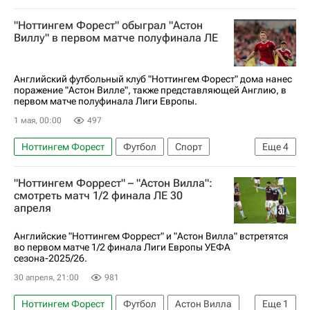
Унаи Эмери
Эллиот Андерсон
"Ноттингем Форест" обыграл "Астон
Олли Уоткинс
Астон Вилла
Виллу" в первом матче полуфинала ЛЕ
Спартак Москва
Английский футбольный клуб "Ноттингем Форест" дома нанес
поражение "Астон Вилле", также представляющей Англию, в
первом матче полуфинала Лиги Европы.
1 мая, 00:00
497
Ноттингем Форест
Футбол
Спорт
Еще
4
Крис Вуд
Астон Вилла
Брага
"Ноттингем Форрест" – "Астон Вилла":
АПЛ 2026-2027 (Чемпионат Англии по футболу)
смотреть матч 1/2 финала ЛЕ 30
апреля
Английские "Ноттингем Форрест" и "Астон Вилла" встретятся
во первом матче 1/2 финала Лиги Европы УЕФА
сезона-2025/26.
30 апреля, 21:00
981
Ноттингем Форест
Футбол
Астон Вилла
Еще
1