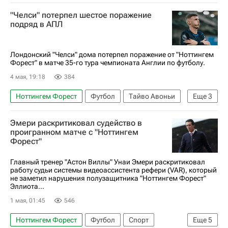
Лига Европы УЕФА 2026-2027
Астон Вилла
"Челси" потерпел шестое поражение
подряд в АПЛ
Лондонский "Челси" дома потерпел поражение от "Ноттингем
Форест" в матче 35-го тура чемпионата Англии по футболу.
4 мая, 19:18
384
Ноттингем Форест
Футбол
Тайво Авоньи
Еще
3
Челси
Ливерпуль
Эмери раскритиковал судейство в
АПЛ 2026-2027 (Чемпионат Англии по футболу)
проигранном матче с "Ноттингем
Форест"
Главный тренер "Астон Виллы" Унаи Эмери раскритиковал
работу судьи системы видеоассистента рефери (VAR), который
не заметил нарушения полузащитника "Ноттингем Форест"
Эллиота...
1 мая, 01:45
546
Ноттингем Форест
Футбол
Спорт
Еще
5