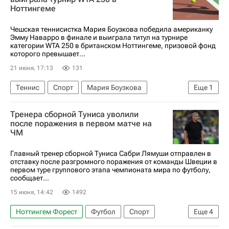
Ноттингеме
Манчестер Сити
Ливерпуль
АПЛ 2026-2027 (Чемпионат Англии по футболу)
Чешская теннисистка Мария Боузкова победила американку
Эмму Наварро в финале и выиграла титул на турнире
категории WTA 250 в британском Ноттингеме, призовой фонд
которого превышает...
21 июня, 17:13
131
Теннис
Спорт
Мария Боузкова
Еще
1
Женская теннисная ассоциация (WTA)
Тренера сборной Туниса уволили
после поражения в первом матче на
ЧМ
Главный тренер сборной Туниса Сабри Лямуши отправлен в
отставку после разгромного поражения от команды Швеции в
первом туре группового этапа чемпионата мира по футболу,
сообщает...
15 июня, 14:42
1492
Ноттингем Форест
Футбол
Спорт
Еще
4
Тунис (страна)
Ренн
ЧМ по футболу 2026