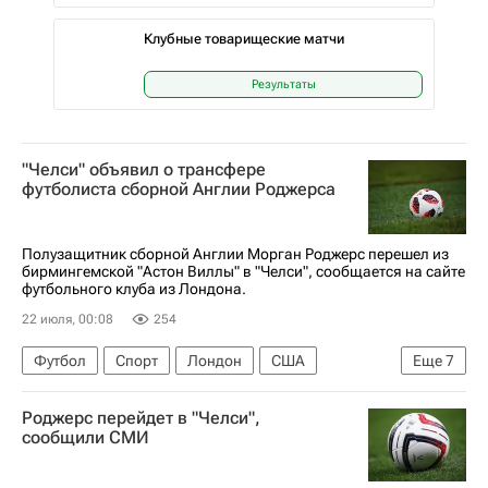
Клубные товарищеские матчи
Результаты
"Челси" объявил о трансфере
футболиста сборной Англии Роджерса
Полузащитник сборной Англии Морган Роджерс перешел из
бирмингемской "Астон Виллы" в "Челси", сообщается на сайте
футбольного клуба из Лондона.
22 июля, 00:08
254
Футбол
Спорт
Лондон
США
Еще
7
Англия
Морган Роджерс
Энцо Фернандес
Роджерс перейдет в "Челси",
Челси
Астон Вилла
Манчестер Сити
сообщили СМИ
Трансферы в АПЛ