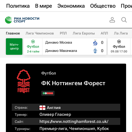
Политика
В мире
Экономика
Общество
Про
Главное
Лига Чемпионов
РПЛ
Лига Европы
АПЛ
Ла Лига
0
Динамо Москва
Матч-
Футбол
Футбол
центр
0
Динамо Махачкала
2-й тайм
09.08 17:00
Футбол
ФК Ноттингем Форест
Англия
Страна:
Оливер Гласнер
Тренер:
https://www.nottinghamforest.co.uk/
Сайт:
Премьер-лига
,
Чемпионшип
,
Кубок
Турниры: