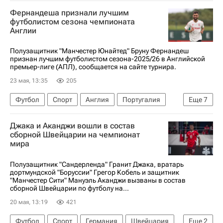
Арсенал (Лондон)
Манчестер Сити
Фернандеша признали лучшим
Лига чемпионов УЕФА 2026-2027
футболистом сезона чемпионата
Англии
АПЛ 2026-2027 (Чемпионат Англии по футболу)
Полузащитник "Манчестер Юнайтед" Бруну Фернандеш
признан лучшим футболистом сезона-2025/26 в Английской
премьер-лиге (АПЛ), сообщается на сайте турнира.
23 мая, 13:35
205
Футбол
Спорт
Англия
Португалия
Еще
7
АПЛ 2026-2027 (Чемпионат Англии по футболу)
Джака и Аканджи вошли в состав
Бруну Фернандеш
Эрлинг Холанд
сборной Швейцарии на чемпионат
мира
Габриэл Магальяйнс
Манчестер Юнайтед
Манчестер Сити
Арсенал (Лондон)
Полузащитник "Сандерленда" Гранит Джака, вратарь
дортмундской "Боруссии" Грегор Кобель и защитник
"Манчестер Сити" Мануэль Аканджи вызваны в состав
сборной Швейцарии по футболу на...
20 мая, 13:19
421
Футбол
Спорт
Германия
Швейцария
Еще
2