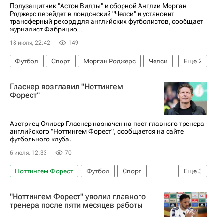
Полузащитник "Астон Виллы" и сборной Англии Морган
Роджерс перейдет в лондонский "Челси" и установит
трансферный рекорд для английских футболистов, сообщает
журналист Фабрицио...
18 июля, 22:42
149
Футбол
Спорт
Морган Роджерс
Челси
Еще
2
Астон Вилла
Англия
Гласнер возглавил "Ноттингем
Форест"
Австриец Оливер Гласнер назначен на пост главного тренера
английского "Ноттингем Форест", сообщается на сайте
футбольного клуба.
6 июля, 12:33
70
Ноттингем Форест
Футбол
Спорт
Еще
3
Англия
Кристал Пэлас
Рид
"Ноттингем Форест" уволил главного
тренера после пяти месяцев работы