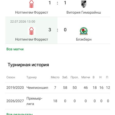
1
:
1
Ноттингем Форрест
Витория Гимарайнш
22.07.2026 13:00
3
:
0
Ноттингем Форрест
Блэкберн
Все матчи
Турнирная история
Сезон
Турнир
Место
Заб.
Проп.
Матчи
В
Н
П
О
2019/2020
Чемпионшип
7
58
50
46
18
16
12
7
Премьер-
2026/2027
18
0
0
0
0
0
0
лига
Все результаты