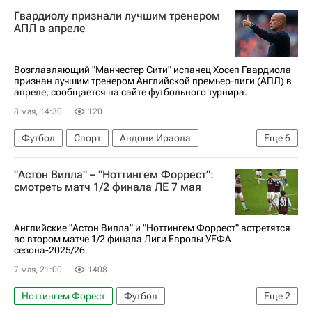
Англия
Гвардиолу признали лучшим тренером
АПЛ 2026-2027 (Чемпионат Англии по футболу)
АПЛ в апреле
Росс Баркли
Астон Вилла
Олли Уоткинс
Бернли
Возглавляющий "Манчестер Сити" испанец Хосеп Гвардиола
признан лучшим тренером Английской премьер-лиги (АПЛ) в
апреле, сообщается на сайте футбольного турнира.
8 мая, 14:30
120
Футбол
Спорт
Андони Ираола
Еще
6
Арне Слот
Морган Гиббс-Уайт
"Астон Вилла" – "Ноттингем Форрест":
Манчестер Сити
Арсенал (Лондон)
смотреть матч 1/2 финала ЛЕ 7 мая
Бернли
АПЛ 2026-2027 (Чемпионат Англии по футболу)
Английские "Астон Вилла" и "Ноттингем Форрест" встретятся
во втором матче 1/2 финала Лиги Европы УЕФА
сезона-2025/26.
7 мая, 21:00
1408
Ноттингем Форест
Футбол
Еще
2