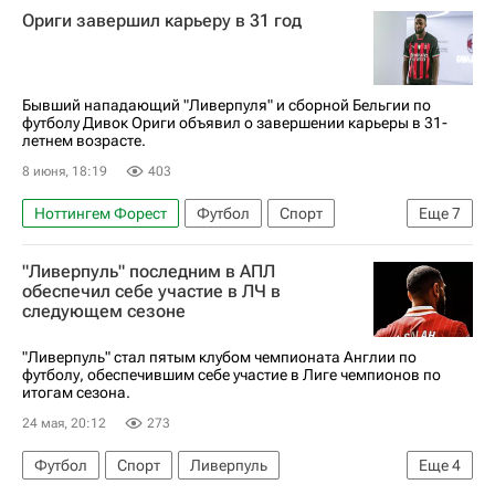
Ориги завершил карьеру в 31 год
Сабри Лямуши
Бывший нападающий "Ливерпуля" и сборной Бельгии по
футболу Дивок Ориги объявил о завершении карьеры в 31-
летнем возрасте.
8 июня, 18:19
403
Ноттингем Форест
Футбол
Спорт
Еще
7
Бельгия
Англия
Россия
Дивок Ориги
"Ливерпуль" последним в АПЛ
Ливерпуль
Лига чемпионов УЕФА 2026-2027
обеспечил себе участие в ЛЧ в
следующем сезоне
Милан
"Ливерпуль" стал пятым клубом чемпионата Англии по
футболу, обеспечившим себе участие в Лиге чемпионов по
итогам сезона.
24 мая, 20:12
273
Футбол
Спорт
Ливерпуль
Еще
4