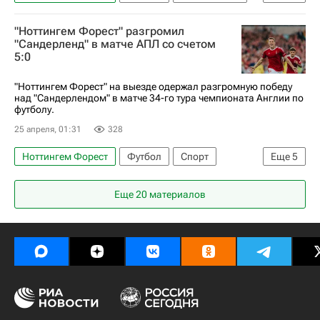
Лига Европы УЕФА 2026-2027
"Ноттингем Форест" разгромил
"Сандерленд" в матче АПЛ со счетом
5:0
"Ноттингем Форест" на выезде одержал разгромную победу
над "Сандерлендом" в матче 34-го тура чемпионата Англии по
футболу.
25 апреля, 01:31
328
Ноттингем Форест
Футбол
Спорт
Еще
5
Крис Вуд
Морган Гиббс-Уайт
Сандерленд
Еще 20 материалов
Брайтон энд Хоув Альбион
АПЛ 2026-2027 (Чемпионат Англии по футболу)