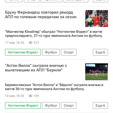
Англия
Чемпионат мира по футболу 2006
Бруну Фернандеш повторил рекорд
АПЛ по голевым передачам за сезон
"Манчестер Юнайтед" обыграл "Ноттингем Форест" в матче
предпоследнего, 37-го тура чемпионата Англии по футболу.
17 мая, 16:32
313
Ноттингем Форест
Футбол
Спорт
Еще
6
Англия
Манчестер
Бруну Фернандеш
"Астон Вилла" сыграла вничью с
Люк Шоу
Матеус Кунья
вылетевшим из АПЛ "Бернли"
Манчестер Юнайтед
Бирмингемская "Астон Вилла" и "Бёрнли" сыграли вничью в
матче 36-го тура чемпионата Англии по футболу.
10 мая, 18:05
109
Ноттингем Форест
Футбол
Спорт
Еще
6