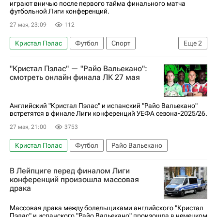
играют вничью после первого тайма финального матча
футбольной Лиги конференций.
27 мая, 23:09
112
Кристал Пэлас
Футбол
Спорт
Еще
2
Райо Вальекано
Лига конференций
"Кристал Пэлас" — "Райо Вальекано":
смотреть онлайн финала ЛК 27 мая
Английский "Кристал Пэлас" и испанский "Райо Вальекано"
встретятся в финале Лиги конференций УЕФА сезона-2025/26.
27 мая, 21:00
3753
Кристал Пэлас
Футбол
Райо Вальекано
В Лейпциге перед финалом Лиги
конференций произошла массовая
драка
Массовая драка между болельщиками английского "Кристал
Пэлас" и испанского "Райо Вальекано" произошла в немецком