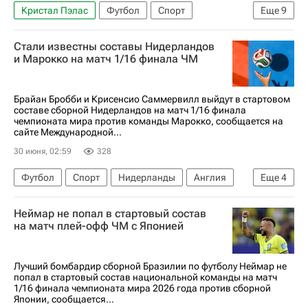
Кристал Пэлас
Футбол
Спорт
Еще
9
Франция
Парагвай
Филадельфия
Стали известны составы Нидерландов
Флорентино Перес
Майкл Олисе
и Марокко на матч 1/16 финала ЧМ
Килиан Мбаппе
Лионель Месси
Бавария
Реал Мадрид
Брайан Бробби и Крисенсио Саммервилл выйдут в стартовом
составе сборной Нидерландов на матч 1/16 финала
чемпионата мира против команды Марокко, сообщается на
сайте Международной...
30 июня, 02:59
328
Футбол
Спорт
Нидерланды
Англия
Еще
4
Испания
Нуссаир Мазрауи
Неймар не попал в стартовый состав
Международная федерация футбола (ФИФА)
на матч плей-офф ЧМ с Японией
ЧМ по футболу 2026
Лучший бомбардир сборной Бразилии по футболу Неймар не
попал в стартовый состав национальной команды на матч
1/16 финала чемпионата мира 2026 года против сборной
Японии, сообщается...