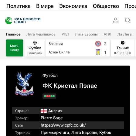
Политика
В мире
Экономика
Общество
Про
Главное
Лига Чемпионов
РПЛ
Лига Европы
АПЛ
Ла Лига
2
Бавария
Матч-
Футбол
Теннис
центр
1
Астон Вилла
Завершен
07.08 18:00
Футбол
ФК Кристал Пэлас
Англия
Страна:
Pierre Sage
Тренер:
https://www.cpfc.co.uk/
Сайт:
Премьер-лига
,
Лига Европы
,
Кубок
Турниры: