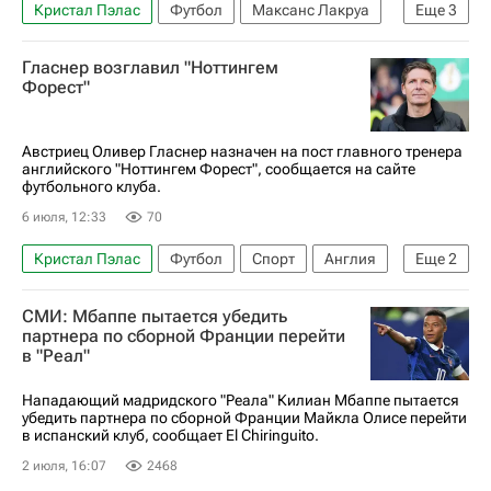
Кристал Пэлас
Футбол
Максанс Лакруа
Еще
3
Челси
Гласнер возглавил "Ноттингем
АПЛ 2026-2027 (Чемпионат Англии по футболу)
Форест"
Трансферы в АПЛ
Австриец Оливер Гласнер назначен на пост главного тренера
английского "Ноттингем Форест", сообщается на сайте
футбольного клуба.
6 июля, 12:33
70
Кристал Пэлас
Футбол
Спорт
Англия
Еще
2
Ноттингем Форест
Рид
СМИ: Мбаппе пытается убедить
партнера по сборной Франции перейти
в "Реал"
Нападающий мадридского "Реала" Килиан Мбаппе пытается
убедить партнера по сборной Франции Майкла Олисе перейти
в испанский клуб, сообщает El Chiringuito.
2 июля, 16:07
2468