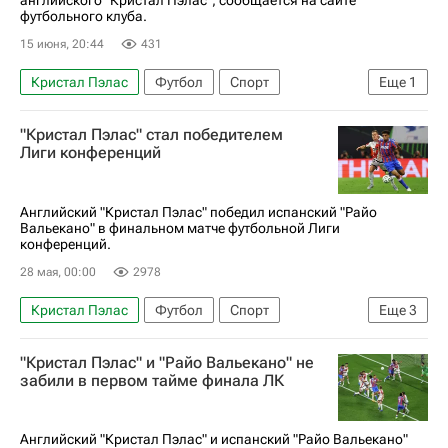
английского "Кристал Пэлас", сообщается на сайте
футбольного клуба.
15 июня, 20:44
431
Кристал Пэлас
Футбол
Спорт
Еще
1
Чемпионат Франции по футболу (Лига 1)
"Кристал Пэлас" стал победителем
Лиги конференций
Английский "Кристал Пэлас" победил испанский "Райо
Вальекано" в финальном матче футбольной Лиги
конференций.
28 мая, 00:00
2978
Кристал Пэлас
Футбол
Спорт
Еще
3
Жан-Филипп Матета
Райо Вальекано
"Кристал Пэлас" и "Райо Вальекано" не
Лига конференций
забили в первом тайме финала ЛК
Английский "Кристал Пэлас" и испанский "Райо Вальекано"