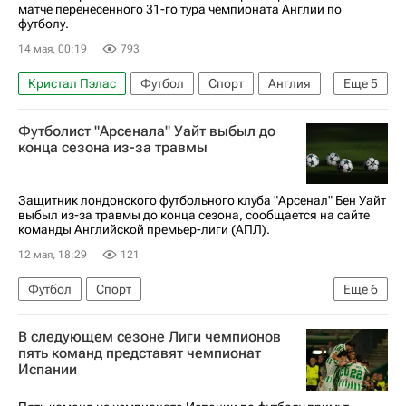
матче перенесенного 31-го тура чемпионата Англии по
Суперкубок Германии
футболу.
14 мая, 00:19
793
Кристал Пэлас
Футбол
Спорт
Англия
Еще
5
Манчестер
Футболист "Арсенала" Уайт выбыл до
АПЛ 2026-2027 (Чемпионат Англии по футболу)
конца сезона из-за травмы
Омар Мармуш
Манчестер Сити
Арсенал (Лондон)
Защитник лондонского футбольного клуба "Арсенал" Бен Уайт
выбыл из-за травмы до конца сезона, сообщается на сайте
команды Английской премьер-лиги (АПЛ).
12 мая, 18:29
121
Футбол
Спорт
Еще
6
АПЛ 2026-2027 (Чемпионат Англии по футболу)
В следующем сезоне Лиги чемпионов
Бен Уайт
Арсенал (Лондон)
пять команд представят чемпионат
Испании
Вест Хэм (до 21 года)
Бернли
Лига чемпионов УЕФА 2026-2027