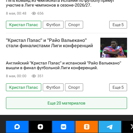
Пять команд из чемпионата Испании по футболу примут
участие в Лиге чемпионов в сезоне-2026/27.
8 мая, 00:48
656
Кристал Пэлас
Футбол
Спорт
Еще
5
Союз европейских футбольных ассоциаций (УЕФА)
"Кристал Пэлас" и "Райо Вальекано"
Райо Вальекано
Страсбур
стали финалистами Лиги конференций
Лига чемпионов УЕФА 2026-2027
АПЛ 2026-2027 (Чемпионат Англии по футболу)
Английский "Кристал Пэлас" и испанский "Райо Вальекано"
вышли в финал футбольной Лиги конференций.
8 мая, 00:00
351
Кристал Пэлас
Футбол
Спорт
Еще
5
Исмаила Сарр
Райо Вальекано
Шахтер
Еще 20 материалов
Лига конференций
Страсбур