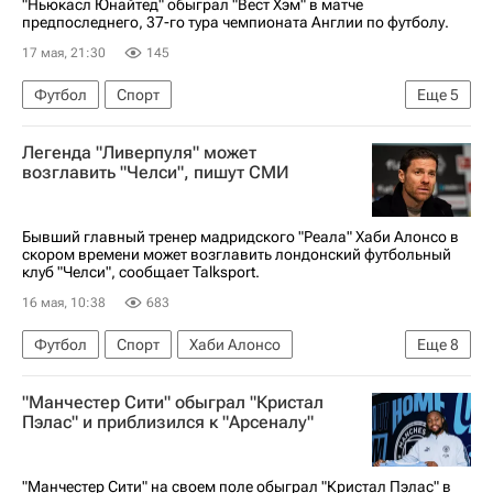
"Ньюкасл Юнайтед" обыграл "Вест Хэм" в матче
предпоследнего, 37-го тура чемпионата Англии по футболу.
17 мая, 21:30
145
Футбол
Спорт
Еще
5
АПЛ 2026-2027 (Чемпионат Англии по футболу)
Легенда "Ливерпуля" может
Ник Вольтемаде
Вест Хэм (до 21 года)
возглавить "Челси", пишут СМИ
Фулхэм
Ньюкасл Юнайтед
Бывший главный тренер мадридского "Реала" Хаби Алонсо в
скором времени может возглавить лондонский футбольный
клуб "Челси", сообщает Talksport.
16 мая, 10:38
683
Футбол
Спорт
Хаби Алонсо
Еще
8
Филипе Луис
Андони Ираола
"Манчестер Сити" обыграл "Кристал
Реал Мадрид
Челси
Пэлас" и приблизился к "Арсеналу"
АПЛ 2026-2027 (Чемпионат Англии по футболу)
Кубок Англии
Манчестер Сити
"Манчестер Сити" на своем поле обыграл "Кристал Пэлас" в