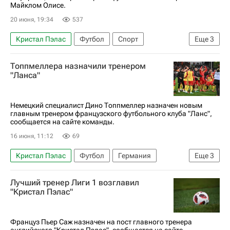
Майклом Олисе.
20 июня, 19:34
537
Кристал Пэлас
Футбол
Спорт
Еще
3
Реал Мадрид
Бавария
Майкл Олисе
Топпмеллера назначили тренером
"Ланса"
Немецкий специалист Дино Топпмеллер назначен новым
главным тренером французского футбольного клуба "Ланс",
сообщается на сайте команды.
16 июня, 11:12
69
Кристал Пэлас
Футбол
Германия
Еще
3
Ланс
Айнтрахт (Франкфурт)
Лучший тренер Лиги 1 возглавил
Чемпионат Франции по футболу (Лига 1)
"Кристал Пэлас"
Француз Пьер Саж назначен на пост главного тренера