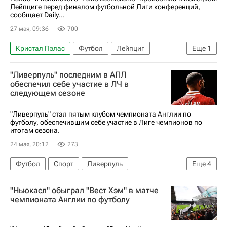
Лейпциге перед финалом футбольной Лиги конференций,
сообщает Daily...
27 мая, 09:36
700
Кристал Пэлас
Футбол
Лейпциг
Еще
1
Райо Вальекано
"Ливерпуль" последним в АПЛ
обеспечил себе участие в ЛЧ в
следующем сезоне
"Ливерпуль" стал пятым клубом чемпионата Англии по
футболу, обеспечившим себе участие в Лиге чемпионов по
итогам сезона.
24 мая, 20:12
273
Футбол
Спорт
Ливерпуль
Еще
4
Арсенал (Лондон)
Манчестер Сити
"Ньюкасл" обыграл "Вест Хэм" в матче
Лига чемпионов УЕФА 2026-2027
чемпионата Англии по футболу
АПЛ 2026-2027 (Чемпионат Англии по футболу)