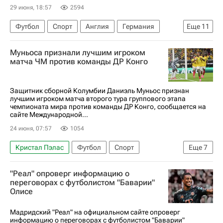
29 июня, 18:57
2594
Футбол
Спорт
Англия
Германия
Еще
11
Бразилия
Данило
Муньоса признали лучшим игроком
Международная федерация футбола (ФИФА)
матча ЧМ против команды ДР Конго
ЧМ по футболу 2026
Япония
Неймар
Алиссон
Габриэл
Фламенго
Сантос
Защитник сборной Колумбии Даниэль Муньос признан
лучшим игроком матча второго тура группового этапа
Зенит
чемпионата мира против команды ДР Конго, сообщается на
сайте Международной...
24 июня, 07:57
1054
Кристал Пэлас
Футбол
Спорт
Еще
7
Колумбия
Даниэль Муньос
ДР Конго
"Реал" опроверг информацию о
Международная федерация футбола (ФИФА)
переговорах с футболистом "Баварии"
Олисе
ЧМ по футболу 2026
США
Гвадалахара
Мадридский "Реал" на официальном сайте опроверг
информацию о переговорах с футболистом "Баварии"