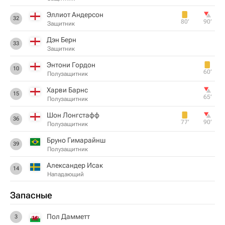
Эллиот Андерсон
32
80‎’‎
90‎’‎
Защитник
Дэн Берн
33
Защитник
Энтони Гордон
10
60‎’‎
Полузащитник
Харви Барнс
15
65‎’‎
Полузащитник
Шон Лонгстафф
36
77‎’‎
90‎’‎
Полузащитник
Бруно Гимарайнш
39
Полузащитник
Александер Исак
14
Нападающий
Запасные
Пол Дамметт
3