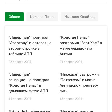
Общее
Кристал Пэлас
Ньюкасл Юнайтед
"Ливерпуль" проиграл
"Кристал Пэлас"
"Эвертону" и остался на
разгромил "Вест Хэм" в
второй строчке в
матче чемпионата
таблице АПЛ
Англии
25 апреля 2024
21 апреля 2024
"Ливерпуль"
"Ньюкасл" разгромил
сенсационно проиграл
"Тоттенхэм" в матче
"Кристал Пэлас" в
Английской премьер-
домашнем матче АПЛ
лиги
14 апреля 2024
13 апреля 2024
Дубль Де Брейне помог
"Ньюкасл" упустил