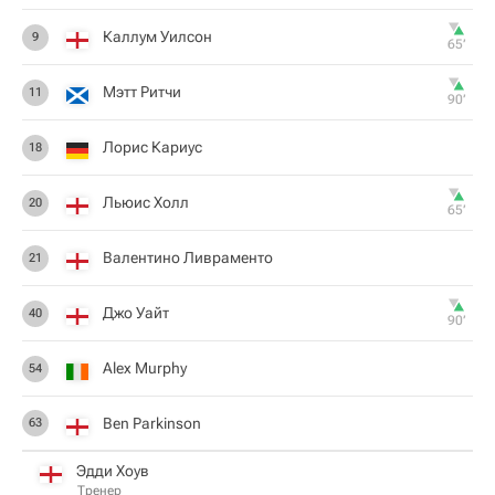
Каллум Уилсон
9
65‎’‎
Мэтт Ритчи
11
90‎’‎
Лорис Кариус
18
Льюис Холл
20
65‎’‎
Валентино Ливраменто
21
Джо Уайт
40
90‎’‎
Alex Murphy
54
Ben Parkinson
63
Эдди Хоув
Тренер