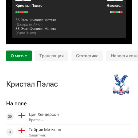
Кристал Пэлас
Ньюкасл
55‎’‎
Жан-Филипп Матета
(
Джордан Айю
)
88‎’‎
Жан-Филипп Матета
(
Уилл Хьюз
)
О матче
Трансляция
Статистика
Новости ком
Кристал Пэлас
На поле
Дин Хендерсон
30
Вратарь
Тайрик Митчелл
3
Защитник