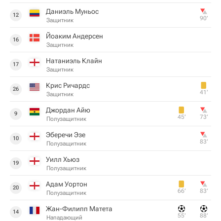
Даниэль Муньос
12
90‎’‎
Защитник
Йоаким Андерсен
16
Защитник
Натаниэль Клайн
17
Защитник
Крис Ричардс
26
41‎’‎
Защитник
Джордан Айю
9
45‎’‎
73‎’‎
Полузащитник
Эберечи Эзе
10
83‎’‎
Полузащитник
Уилл Хьюз
19
Полузащитник
Адам Уортон
20
66‎’‎
83‎’‎
Полузащитник
Жан-Филипп Матета
14
55‎’‎
88‎’‎
Нападающий