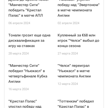
"Манчестер Сити"
победу над "Эвертоном"
победить "Кристал
в матче чемпионата
Пэлас" в матче АПЛ
Англии
06 апреля 2024
02 апреля 2024
Тонали грозит еще одна
Купленный за €68 млн
дисквалификация за
игрок "Челси" выбыл до
игру на ставках
конца сезона
28 марта 2024
27 марта 2024
"Манчестер Сити"
"Челси" переиграл
победил "Ньюкасл" в
"Ньюкасл" в матче
четвертьфинале Кубка
чемпионата Англии
Англии
12 марта 2024
16 марта 2024
"Кристал Пэлас"
"Тоттенхэм" победил
упустил победу над
"Кристал Пэлас" в