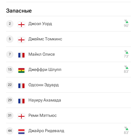
Запасные
Джоэл Уорд
2
90‎’‎
Джеймс Томкинс
5
Майкл Олисе
7
73‎’‎
Джеффри Шлупп
15
83‎’‎
Одсонн Эдуард
22
Науиру Ахамада
29
Реми Мэттьюс
31
Джайро Ридевалд
44
83‎’‎