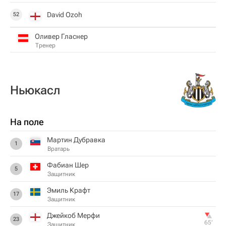
David Ozoh
52
Оливер Гласнер
Тренер
Ньюкасл
На поле
Мартин Дубравка
1
Вратарь
Фабиан Шер
5
Защитник
Эмиль Крафт
17
Защитник
Джейкоб Мерфи
23
65‎’‎
Защитник