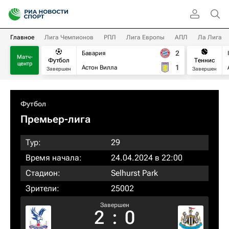
Главное
Лига Чемпионов
РПЛ
Лига Европы
АПЛ
Ла Лига
2
Бавария
Матч-
Футбол
Теннис
центр
1
Астон Вилла
Завершен
Завершен
Футбол
Премьер-лига
Тур:
29
Время начала:
24.04.2024 в 22:00
Стадион:
Selhurst Park
Зрители:
25002
Завершен
2
:
0