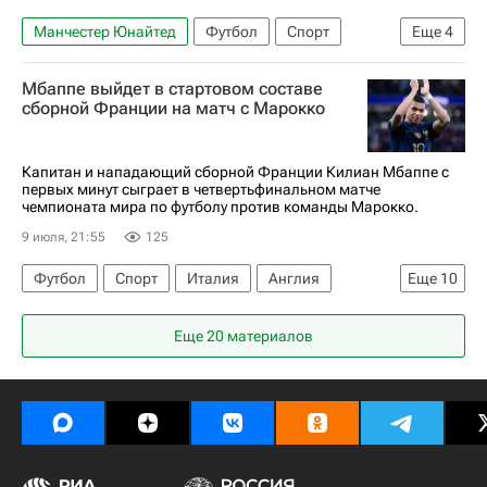
Манчестер Юнайтед
Футбол
Спорт
Еще
4
Тибо Куртуа
Сенне Ламменс
Реал Мадрид
Мбаппе выйдет в стартовом составе
ЧМ по футболу 2026
сборной Франции на матч с Марокко
Капитан и нападающий сборной Франции Килиан Мбаппе с
первых минут сыграет в четвертьфинальном матче
чемпионата мира по футболу против команды Марокко.
9 июля, 21:55
125
Футбол
Спорт
Италия
Англия
Еще
10
Франция
Нуссаир Мазрауи
Еще 20 материалов
ЧМ по футболу 2026
Килиан Мбаппе
Дезире Дуэ
Майк Меньян
Рома
Милан
Бавария
Чемпионат мира по футболу (до 17 лет)