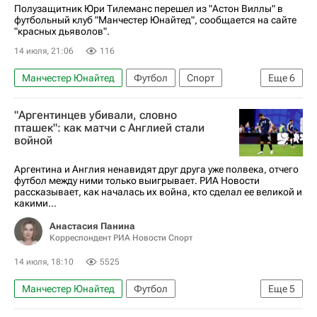
Полузащитник Юри Тилеманс перешел из "Астон Виллы" в
футбольный клуб "Манчестер Юнайтед", сообщается на сайте
"красных дьяволов".
14 июля, 21:06
116
Манчестер Юнайтед
Футбол
Спорт
Еще
6
Бельгия
США
Канада
Юри Тилеманс
"Аргентинцев убивали, словно
Астон Вилла
Андерлехт
пташек": как матчи с Англией стали
войной
Аргентина и Англия ненавидят друг друга уже полвека, отчего
футбол между ними только выигрывает. РИА Новости
рассказывает, как началась их война, кто сделал ее великой и
какими...
Анастасия Панина
Корреспондент РИА Новости Спорт
14 июля, 18:10
5525
Манчестер Юнайтед
Футбол
Еще
5
Дэвид Бекхэм
Хуан Себастьян Верон