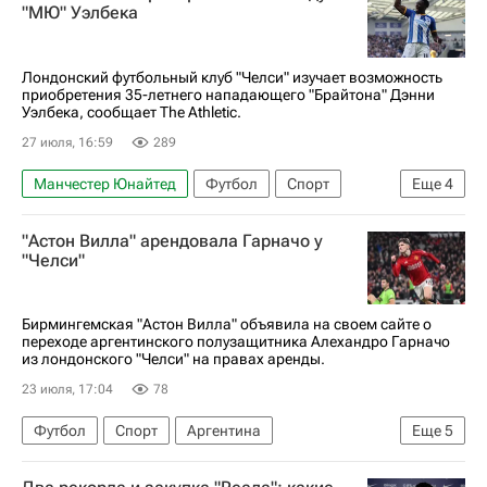
Брайтон энд Хоув Альбион
Челси
"МЮ" Уэлбека
АПЛ 2026-2027 (Чемпионат Англии по футболу)
Трансферы в АПЛ
Лондонский футбольный клуб "Челси" изучает возможность
приобретения 35-летнего нападающего "Брайтона" Дэнни
Уэлбека, сообщает The Athletic.
27 июля, 16:59
289
Манчестер Юнайтед
Футбол
Спорт
Еще
4
Англия
Дэнни Уэлбек
Челси
"Астон Вилла" арендовала Гарначо у
АПЛ 2026-2027 (Чемпионат Англии по футболу)
"Челси"
Бирмингемская "Астон Вилла" объявила на своем сайте о
переходе аргентинского полузащитника Алехандро Гарначо
из лондонского "Челси" на правах аренды.
23 июля, 17:04
78
Футбол
Спорт
Аргентина
Еще
5
Алехандро Гарначо
Унаи Эмери