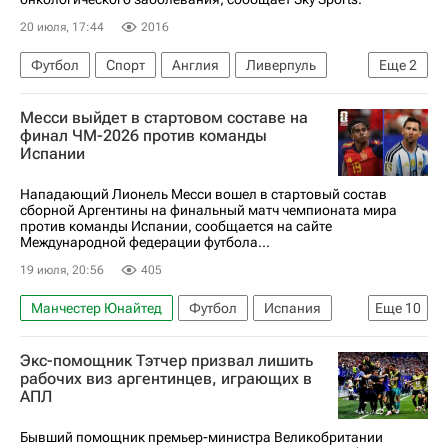
20 июля, 17:44
2016
Футбол
Спорт
Англия
Ливерпуль
Еще
2
Гамбург
Саутгемптон
Месси выйдет в стартовом составе на
финал ЧМ-2026 против команды
Испании
Нападающий Лионель Месси вошел в стартовый состав
сборной Аргентины на финальный матч чемпионата мира
против команды Испании, сообщается на сайте
Международной федерации футбола...
19 июля, 20:56
405
Манчестер Юнайтед
Футбол
Испания
Еще
10
Лионель Месси
Эмилиано Мартинес (1985)
Экс-помощник Тэтчер призвал лишить
Николас Тальяфико
Интер
Астон Вилла
рабочих виз аргентинцев, играющих в
АПЛ
Чемпионат мира по футболу (до 17 лет)
ЧМ по футболу 2026
Major League Soccer 2025
Бывший помощник премьер-министра Великобритании