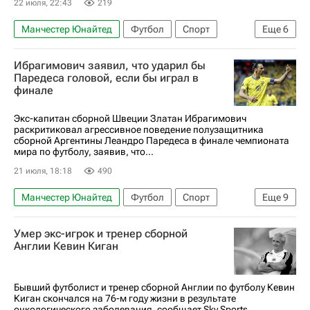
22 июля, 22:43
219
Роберт Левандовский
Мохамед Салах
Манчестер Юнайтед
Футбол
Спорт
Еще
6
Антуан Гризманн
Юри Тилеманс
Испания
Каземиро
Интер
Манчестер Сити
Тоттенхэм Хотспур
Ибрагимович заявил, что ударил бы
Лос-Анджелес Гэлакси
Эндрю Робертсон
Марк Кукурелья
Паредеса головой, если бы играл в
финале
Лига чемпионов УЕФА 2026-2027
Бернарду Силва
Дензел Думфрис
Major League Soccer 2025
Ибраима Конате
Авторы РИА Новости Спорт
Экс-капитан сборной Швеции Златан Ибрагимович
раскритиковал агрессивное поведение полузащитника
Материалы РИА Спорт
Трансферы
сборной Аргентины Леандро Паредеса в финале чемпионата
мира по футболу, заявив, что...
Трансферы в Бундеслиге
Трансферы в АПЛ
21 июля, 18:18
490
Трансферы в Ла Лиге (Примере)
Манчестер Юнайтед
Футбол
Спорт
Еще
9
Трансферы в Серии А
Испания
Швеция
Аргентина
Умер экс-игрок и тренер сборной
ЧМ по футболу 2026
Златан Ибрагимович
Англии Кевин Киган
Леандро Паредес
Эрик Гарсия
Пари Сен-Жермен (ПСЖ)
Зенит
Бывший футболист и тренер сборной Англии по футболу Кевин
Киган скончался на 76-м году жизни в результате
онкологического заболевания, сообщает Sky Sports.