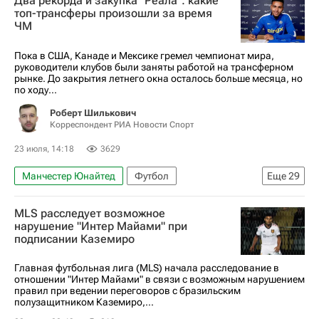
Два рекорда и закупка "Реала": какие
Астон Вилла
Челси
Спартак Москва
топ-трансферы произошли за время
ЧМ
Пока в США, Канаде и Мексике гремел чемпионат мира,
руководители клубов были заняты работой на трансферном
рынке. До закрытия летнего окна осталось больше месяца, но
по ходу...
Роберт Шилькович
Корреспондент РИА Новости Спорт
23 июля, 14:18
3629
Манчестер Юнайтед
Футбол
Еще
29
Эллиот Андерсон
Сандро Тонали
MLS расследует возможное
Гонсалу Рамуш
Челси
Астон Вилла
нарушение "Интер Майами" при
подписании Каземиро
Реал Мадрид
АПЛ 2026-2027 (Чемпионат Англии по футболу)
Главная футбольная лига (MLS) начала расследование в
отношении "Интер Майами" в связи с возможным нарушением
Чемпионат Испании по футболу
Барселона
правил при ведении переговоров с бразильским
полузащитником Каземиро,...
Бавария
Бундеслига