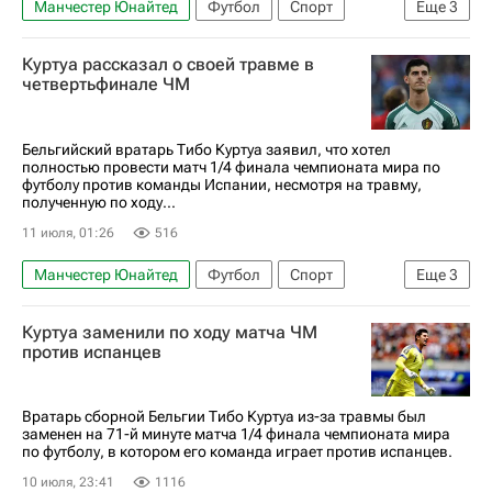
Манчестер Юнайтед
Футбол
Спорт
Еще
3
Сенне Ламменс
Тибо Куртуа
Куртуа рассказал о своей травме в
ЧМ по футболу 2026
четвертьфинале ЧМ
Бельгийский вратарь Тибо Куртуа заявил, что хотел
полностью провести матч 1/4 финала чемпионата мира по
футболу против команды Испании, несмотря на травму,
полученную по ходу...
11 июля, 01:26
516
Манчестер Юнайтед
Футбол
Спорт
Еще
3
Тибо Куртуа
Сенне Ламменс
Реал Мадрид
Куртуа заменили по ходу матча ЧМ
против испанцев
Вратарь сборной Бельгии Тибо Куртуа из-за травмы был
заменен на 71-й минуте матча 1/4 финала чемпионата мира
по футболу, в котором его команда играет против испанцев.
10 июля, 23:41
1116