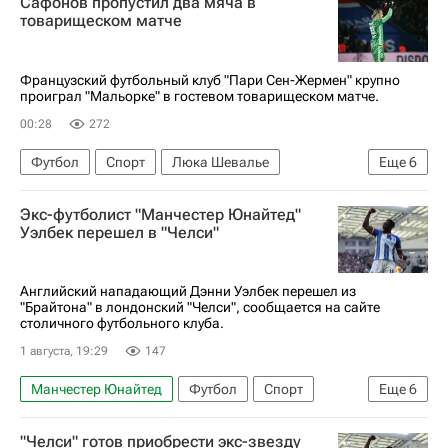
Сафонов пропустил два мяча в
товарищеском матче
Французский футбольный клуб "Пари Сен-Жермен" крупно
проиграл "Мальорке" в гостевом товарищеском матче.
00:28
272
Футбол
Спорт
Люка Шевалье
Еще
6
Матвей Сафонов
Зиту Лувумбу
Мальорка
Экс-футболист "Манчестер Юнайтед"
Пари Сен-Жермен (ПСЖ)
Уэлбек перешел в "Челси"
Товарищеские матчи
товарищеские матчи
Английский нападающий Дэнни Уэлбек перешел из
"Брайтона" в лондонский "Челси", сообщается на сайте
столичного футбольного клуба.
1 августа, 19:29
147
Манчестер Юнайтед
Футбол
Спорт
Еще
6
Англия
Дэнни Уэлбек
"Челси" готов приобрести экс-звезду