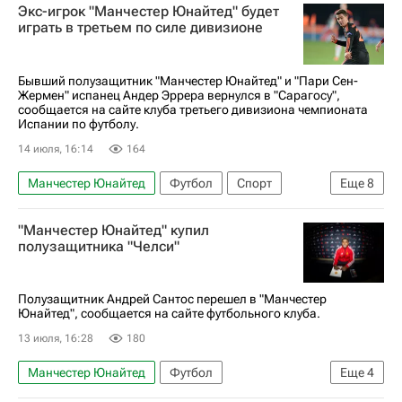
Экс-игрок "Манчестер Юнайтед" будет
Диего Симеоне
ЧМ по футболу 2026
играть в третьем по силе дивизионе
Авторы РИА Новости Спорт
Бывший полузащитник "Манчестер Юнайтед" и "Пари Сен-
Жермен" испанец Андер Эррера вернулся в "Сарагосу",
сообщается на сайте клуба третьего дивизиона чемпионата
Испании по футболу.
14 июля, 16:14
164
Манчестер Юнайтед
Футбол
Спорт
Еще
8
Англия
Испания
Бильбао
"Манчестер Юнайтед" купил
Андер Эррера
Пари Сен-Жермен (ПСЖ)
полузащитника "Челси"
Чемпионат Испании по футболу
Сегунда
Чемпионат Франции по футболу (Лига 1)
Полузащитник Андрей Сантос перешел в "Манчестер
Юнайтед", сообщается на сайте футбольного клуба.
13 июля, 16:28
180
Манчестер Юнайтед
Футбол
Еще
4
Андре Сантос
Челси