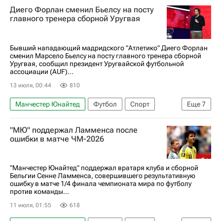
Диего Форлан сменил Бьелсу на посту
АПЛ 2026-2027 (Чемпионат Англии по футболу)
главного тренера сборной Уругвая
Трансферы в АПЛ
Бывший нападающий мадридского "Атлетико" Диего Форлан
сменил Марсело Бьелсу на посту главного тренера сборной
Уругвая, сообщил президент Уругвайской футбольной
ассоциации (AUF)...
13 июля, 00:44
810
Манчестер Юнайтед
Футбол
Спорт
Еще
7
Уругвай
США
Канада
Марсело Бьелса
"МЮ" поддержал Ламменса после
Диего Форлан
Пеньяроль
ошибки в матче ЧМ-2026
Атлетико (Мадрид)
"Манчестер Юнайтед" поддержал вратаря клуба и сборной
Бельгии Сенне Ламменса, совершившего результативную
ошибку в матче 1/4 финала чемпионата мира по футболу
против команды...
11 июля, 01:55
618