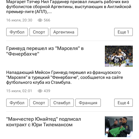
Маргарет Тэтчер Нил Гардинер призвал лишить рабочих виз
Спорт
Аргентина
футболистов сборной Аргентины, выступающих в Английской
премьер-лиге (АПЛ),...
16 июля, 20:30
566
Футбол
Спорт
Аргентина
Еще
1
Великобритания
Гринвуд перешел из "Марселя" в
"Фенербахче"
Нападающий Мейсон Гринвуд перешел из французского
"Марселя" в турецкий "Фенербахче", сообщается на сайте
футбольного клуба из Стамбула.
15 июля, 02:01
439
Футбол
Спорт
Стамбул
Франция
Еще
4
Мейсон Гринвуд
Фенербахче
Хетафе
"Манчестер Юнайтед" подписал
Чемпионат Франции по футболу (Лига 1)
контракт с Юри Тилемансом