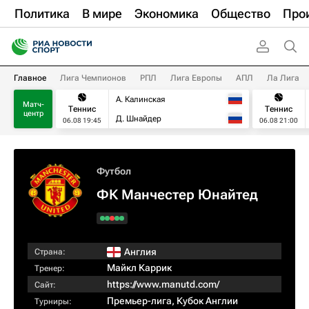
Политика
В мире
Экономика
Общество
Про
Главное
Лига Чемпионов
РПЛ
Лига Европы
АПЛ
Ла Лига
А. Калинская
Матч-
Теннис
Теннис
центр
Д. Шнайдер
06.08 19:45
06.08 21:00
Футбол
ФК Манчестер Юнайтед
Англия
Страна:
Майкл Каррик
Тренер:
https://www.manutd.com/
Сайт:
Премьер-лига
,
Кубок Англии
Турниры: