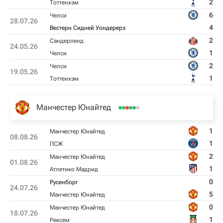
2
Тоттенхэм
6
Челси
28.07.26
4
Вестерн Сидней Уондерерз
2
Сандерленд
24.05.26
1
Челси
2
Челси
19.05.26
1
Тоттенхэм
Манчестер Юнайтед
1
Манчестер Юнайтед
08.08.26
1
ПСЖ
2
Манчестер Юнайтед
01.08.26
1
Атлетико Мадрид
0
Русенборг
24.07.26
5
Манчестер Юнайтед
0
Манчестер Юнайтед
18.07.26
1
Рексем