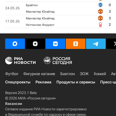
0
Брайтон
24.05.26
3
Манчестер Юнайтед
3
Манчестер Юнайтед
17.05.26
2
Ноттингем Форрест
Футбол
Фигурное катание
Биатлон
ЗОЖ
Хоккей
Ав
Спецпроекты
Реклама
Продукты и сервисы
Пресс-ц
Версия 2023.1 Beta
© 2026 МИА «Россия сегодня»
Вакансии
Сетевое издание РИА Новости зарегистрировано
в Федеральной службе по надзору в сфере связи,