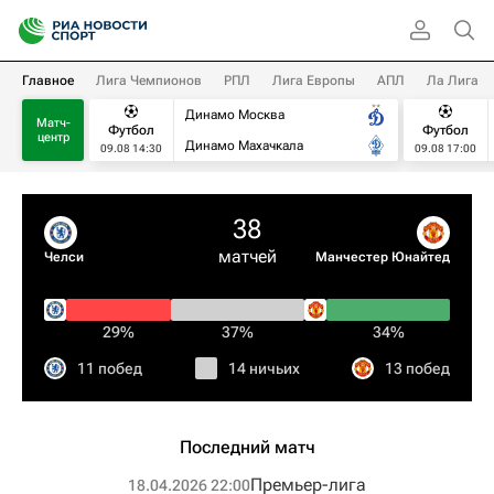
Главное
Лига Чемпионов
РПЛ
Лига Европы
АПЛ
Ла Лига
Динамо Москва
Матч-
Футбол
Футбол
центр
Динамо Махачкала
09.08 14:30
09.08 17:00
38
матчей
Челси
Манчестер Юнайтед
29%
37%
34%
11 побед
14 ничьих
13 побед
Последний матч
Премьер-лига
18.04.2026 22:00