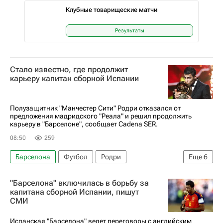
Клубные товарищеские матчи
Результаты
Стало известно, где продолжит
карьеру капитан сборной Испании
Полузащитник "Манчестер Сити" Родри отказался от
предложения мадридского "Реала" и решил продолжить
карьеру в "Барселоне", сообщает Cadena SER.
08:50
259
Барселона
Футбол
Родри
Еще
6
Манчестер Сити
Реал Мадрид
Спорт
"Барселона" включилась в борьбу за
Трансферы
Трансферы в АПЛ
капитана сборной Испании, пишут
СМИ
Трансферы в Ла Лиге (Примере)
Испанская "Барселона" ведет переговоры с английским