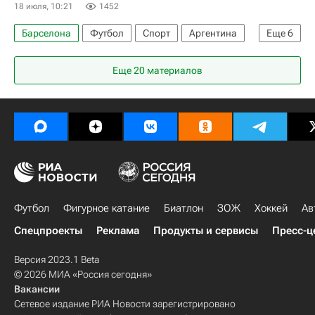
18 июля, 10:21
1452
Барселона
Футбол
Спорт
Аргентина
Еще
6
Испания
Каталония
ЮНИСЕФ
Еще 20 материалов
ЧМ по футболу 2026
Лионель Месси
Ламин Ямаль
Футбол
Фигурное катание
Биатлон
ЗОЖ
Хоккей
Ав
Спецпроекты
Реклама
Продукты и сервисы
Пресс-ц
Версия 2023.1 Beta
© 2026 МИА «Россия сегодня»
Вакансии
Сетевое издание РИА Новости зарегистрировано