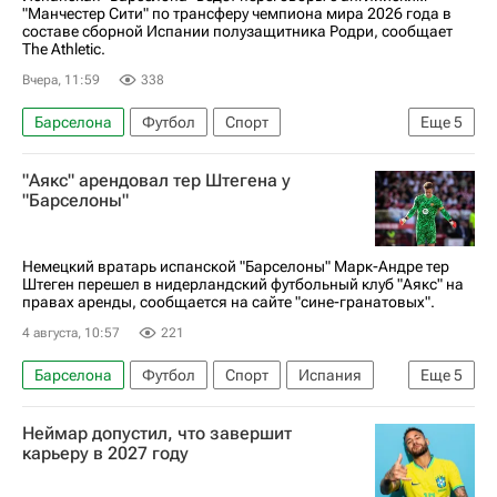
"Манчестер Сити" по трансферу чемпиона мира 2026 года в
составе сборной Испании полузащитника Родри, сообщает
The Athletic.
Вчера, 11:59
338
Барселона
Футбол
Спорт
Еще
5
АПЛ 2026-2027 (Чемпионат Англии по футболу)
"Аякс" арендовал тер Штегена у
Родри
Манчестер Сити
Реал Мадрид
"Барселоны"
Лига чемпионов УЕФА 2026-2027
Немецкий вратарь испанской "Барселоны" Марк-Андре тер
Штеген перешел в нидерландский футбольный клуб "Аякс" на
правах аренды, сообщается на сайте "сине-гранатовых".
4 августа, 10:57
221
Барселона
Футбол
Спорт
Испания
Еще
5
Германия
Марк-Андре тер Штеген
Аякс
Неймар допустил, что завершит
Жирона
Лига чемпионов УЕФА 2026-2027
карьеру в 2027 году