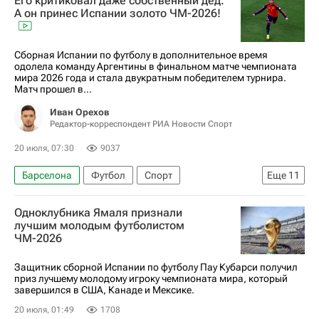
Его критиковал даже собственный дед.
Хосеп Гвардиола
Джованни Малаго
А он принес Испании золото ЧМ-2026!
Паоло Мальдини
FIGC
Италия
Андреа Пирло
Дженнаро Гаттузо
Сборная Испании по футболу в дополнительное время
одолела команду Аргентины в финальном матче чемпионата
Манчестер Сити
мира 2026 года и стала двукратным победителем турнира.
Матч прошел в...
Лига чемпионов УЕФА 2026-2027
Бавария
Иван Орехов
Редактор-корреспондент РИА Новости Спорт
20 июля, 07:30
9037
Барселона
Футбол
Спорт
Еще
11
Материалы РИА Спорт
Спорт — видео
Одноклубника Ямаля признали
Авторы РИА Новости Спорт
лучшим молодым футболистом
ЧМ-2026
ЧМ по футболу 2026
Испания
Аргентина
Ферран Торрес
Пари Сен-Жермен (ПСЖ)
Защитник сборной Испании по футболу Пау Кубарси получил
приз лучшему молодому игроку чемпионата мира, который
Луис Энрике
Трансферы
завершился в США, Канаде и Мексике.
Трансферы в Лиге 1
20 июля, 01:49
1708