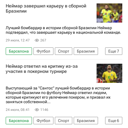
Неймар завершил карьеру в сборной
Атлетико (Мадрид)
RFEF
Бразилии
Лучший бомбардир в истории сборной Бразилии Неймар
подтвердил, что завершает карьеру в национальной команде.
29 июля, 12:47
267
Барселона
Футбол
Спорт
Бразилия
Еще
7
Норвегия
Пеле
ЧМ по футболу 2026
Неймар ответил на критику из-за
Неймар
Габриэл Мартинелли
Сантос
участия в покерном турнире
Пари Сен-Жермен (ПСЖ)
Выступающий за "Сантос" лучший бомбардир в истории
сборной Бразилии по футболу Неймар ответил людям,
которые критикуют его увлечение покером, и призвал их
заняться собственной...
24 июля, 08:41
1146
Барселона
Футбол
Спорт
Бразилия
Еще
6