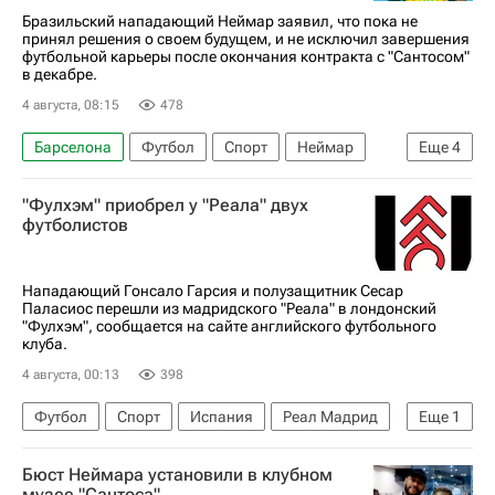
Бразильский нападающий Неймар заявил, что пока не
принял решения о своем будущем, и не исключил завершения
футбольной карьеры после окончания контракта с "Сантосом"
в декабре.
4 августа, 08:15
478
Барселона
Футбол
Спорт
Неймар
Еще
4
Сантос
ЧМ по футболу 2026
"Фулхэм" приобрел у "Реала" двух
Пари Сен-Жермен (ПСЖ)
Бразилия
футболистов
Нападающий Гонсало Гарсия и полузащитник Сесар
Паласиос перешли из мадридского "Реала" в лондонский
"Фулхэм", сообщается на сайте английского футбольного
клуба.
4 августа, 00:13
398
Футбол
Спорт
Испания
Реал Мадрид
Еще
1
Фулхэм
Бюст Неймара установили в клубном
музее "Сантоса"