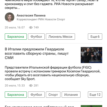
криокамеру и спит без гаджета. РИА Новости раскрывает
секреты...
Анастасия Панина
Корреспондент РИА Новости Спорт
20 июля, 16:07
749
Барселона
Футбол
Лионель Месси
Еще
6
Килиан Мбаппе
Криштиану Роналду
В Италии предложили Гвардиоле
Манчестер Сити
Реал Мадрид
возглавить сборную страны, пишут
СМИ
ЧМ по футболу 2026
Авторы РИА Новости Спорт
Представители Итальянской федерации футбола (FIGC)
провели встречу с испанским тренером Хосепом Гвардиолой,
чтобы убедить его возглавить национальную сборную,
сообщает Sky Sport.
20 июля, 15:33
281
Барселона
Футбол
Спорт
Испания
Еще
12
Германия
Барселона (город)