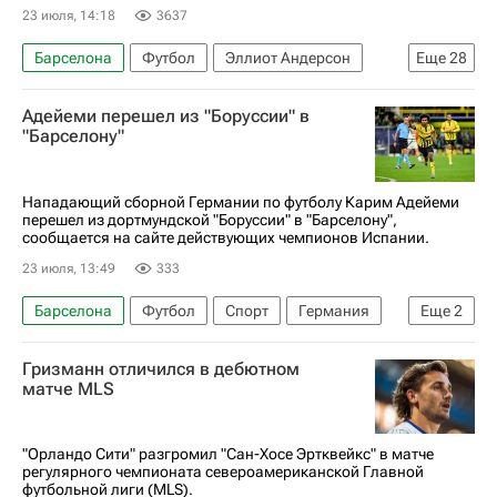
23 июля, 14:18
3637
Барселона
Футбол
Эллиот Андерсон
Еще
28
Сандро Тонали
Гонсалу Рамуш
Челси
Адейеми перешел из "Боруссии" в
Астон Вилла
Реал Мадрид
"Барселону"
АПЛ 2026-2027 (Чемпионат Англии по футболу)
Чемпионат Испании по футболу
Бавария
Нападающий сборной Германии по футболу Карим Адейеми
перешел из дортмундской "Боруссии" в "Барселону",
Бундеслига
Роберт Левандовский
сообщается на сайте действующих чемпионов Испании.
Мохамед Салах
Антуан Гризманн
23 июля, 13:49
333
Юри Тилеманс
Манчестер Юнайтед
Барселона
Футбол
Спорт
Германия
Еще
2
Манчестер Сити
Тоттенхэм Хотспур
Испания
Боруссия (Дортмунд)
Гризманн отличился в дебютном
Эндрю Робертсон
Марк Кукурелья
матче MLS
Бернарду Силва
Дензел Думфрис
Ибраима Конате
Авторы РИА Новости Спорт
"Орландо Сити" разгромил "Сан-Хосе Эртквейкс" в матче
Материалы РИА Спорт
Трансферы
регулярного чемпионата североамериканской Главной
футбольной лиги (MLS).