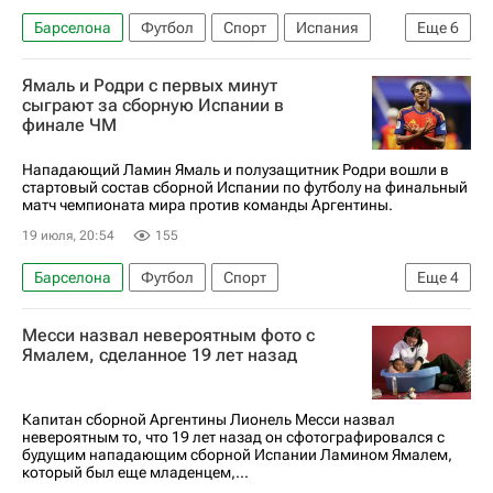
Барселона
Футбол
Спорт
Испания
Еще
6
США
Канада
ЧМ по футболу 2026
Ямаль и Родри с первых минут
Пау Кубарси
Лукас Подольски
сыграют за сборную Испании в
финале ЧМ
Томас Мюллер
Нападающий Ламин Ямаль и полузащитник Родри вошли в
стартовый состав сборной Испании по футболу на финальный
матч чемпионата мира против команды Аргентины.
19 июля, 20:54
155
Барселона
Футбол
Спорт
Еще
4
Ламин Ямаль
Родри
Унаи Симон
Месси назвал невероятным фото с
ЧМ по футболу 2026
Ямалем, сделанное 19 лет назад
Капитан сборной Аргентины Лионель Месси назвал
невероятным то, что 19 лет назад он сфотографировался с
будущим нападающим сборной Испании Ламином Ямалем,
который был еще младенцем,...