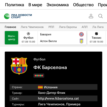
Политика
В мире
Экономика
Общество
Про
Главное
Лига Чемпионов
РПЛ
Лига Европы
АПЛ
Ла Лига
Бавария
Матч-
Футбол
Теннис
центр
Астон Вилла
07.08 15:00
07.08 18:00
Футбол
ФК Барселона
Испания
Страна:
Ханс-Дитер Флик
Тренер:
http://www.fcbarcelona.cat
Сайт:
Лига Чемпионов
,
Примера
Турниры: