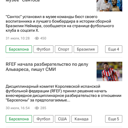
"Сантос" установил в музее команды бюст своего
воспитанника и лучшего бомбардира в истории сборной
Бразилии Неймара, сообщается на странице футбольного
клуба в соцсети Х.
31 июля, 10:28
450
Барселона
Футбол
Спорт
Бразилия
Еще
4
ЧМ по футболу 2026
Неймар
Сантос
RFEF начала разбирательство по делу
Пари Сен-Жермен (ПСЖ)
Альвареса, пишут СМИ
Дисциплинарный комитет Королевской испанской
футбольной федерации (RFEF) принял решение начать
внеочередное дисциплинарное разбирательство в отношении
"Барселоны" за предполагаемые...
30 июля, 16:54
285
Барселона
Футбол
США
Канада
Еще
5
Мексика
Жоан Лапорта
Хулиан Альварес