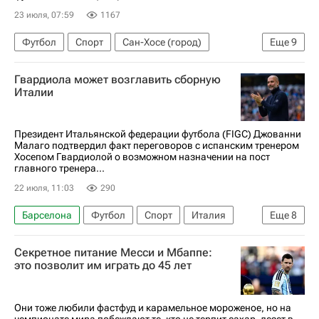
Трансферы в Бундеслиге
Трансферы в АПЛ
23 июля, 07:59
1167
Трансферы в Ла Лиге (Примере)
Футбол
Спорт
Сан-Хосе (город)
Еще
9
Трансферы в Серии А
Франция
Антуан Гризманн
Брайан Охеда
Гвардиола может возглавить сборную
Роберт Левандовский
Орландо Сити
Италии
Сан-Хосе Эртквейкс
Атлетико (Мадрид)
Major League Soccer 2025
Президент Итальянской федерации футбола (FIGC) Джованни
Малаго подтвердил факт переговоров с испанским тренером
Суперкубок Испании
Хосепом Гвардиолой о возможном назначении на пост
главного тренера...
22 июля, 11:03
290
Барселона
Футбол
Спорт
Италия
Еще
8
Джованни Малаго
Хосеп Гвардиола
Секретное питание Месси и Мбаппе:
Габриэле Гравина
FIGC
Дженнаро Гаттузо
это позволит им играть до 45 лет
Андреа Пирло
Манчестер Сити
Бавария
Они тоже любили фастфуд и карамельное мороженое, но на
чемпионате мира побеждают те, кто не терпит сахар, лезет в