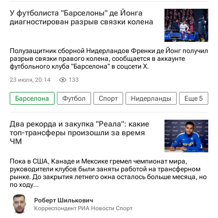
Сан-Паулу (город)
Россия
У футболиста "Барселоны" де Йонга
ЧМ по футболу 2026
Сантос
диагностирован разрыв связки колена
Пари Сен-Жермен (ПСЖ)
Неймар
Полузащитник сборной Нидерландов Френки де Йонг получил
разрыв связки правого колена, сообщается в аккаунте
футбольного клуба "Барселона" в соцсети X.
23 июля, 20:14
133
Барселона
Футбол
Спорт
Нидерланды
Еще
5
Марокко
Барселона (город)
Ханси Флик
Два рекорда и закупка "Реала": какие
ЧМ по футболу 2026
Френки де Йонг
топ-трансферы произошли за время
ЧМ
Пока в США, Канаде и Мексике гремел чемпионат мира,
руководители клубов были заняты работой на трансферном
рынке. До закрытия летнего окна осталось больше месяца, но
по ходу...
Роберт Шилькович
Корреспондент РИА Новости Спорт