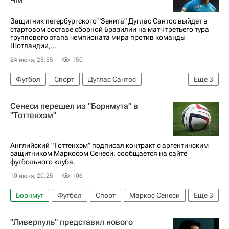
ЧМ
ЧМ по футболу 2026
Япония
Неймар
Алиссон
Габриэл
Фламенго
Сантос
Защитник петербургского "Зенита" Дуглас Сантос выйдет в
стартовом составе сборной Бразилии на матч третьего тура
Зенит
группового этапа чемпионата мира против команды
Шотландии,...
24 июня, 23:55
150
Футбол
Спорт
Дуглас Сантос
Еще
3
ЧМ по футболу 2026
Бразилия
Сенеси перешел из "Борнмута" в
Шотландия
"Тоттенхэм"
Английский "Тоттенхэм" подписал контракт с аргентинским
защитником Маркосом Сенеси, сообщается на сайте
футбольного клуба.
10 июня, 20:25
106
Борнмут
Футбол
Спорт
Маркос Сенеси
Еще
3
Тоттенхэм Хотспур
"Ливерпуль" представил нового
АПЛ 2026-2027 (Чемпионат Англии по футболу)