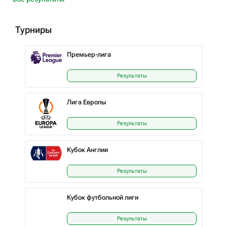
Турниры
Премьер-лига
Результаты
Лига Европы
Результаты
Кубок Англии
Результаты
Кубок футбольной лиги
Результаты