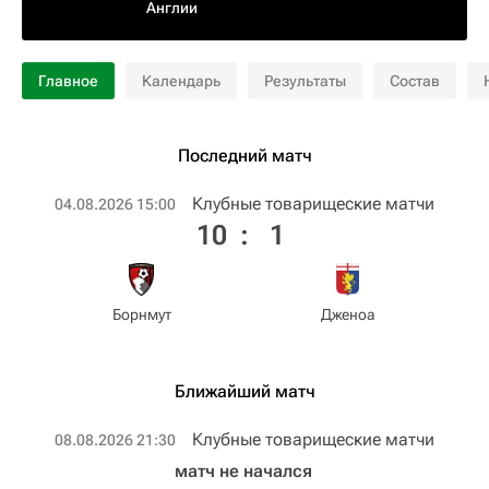
Англии
Главное
Календарь
Результаты
Состав
Последний матч
Клубные товарищеские матчи
04.08.2026 15:00
10
:
1
Борнмут
Дженоа
Ближайший матч
Клубные товарищеские матчи
08.08.2026 21:30
матч не начался