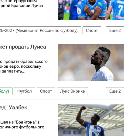
ся с петербургским
орной Бразилии Луиса
6-2027 (Чемпионат России по футболу)
Спорт
Еще
2
ожет продать Луиса
но продать бразильского
нов евро, поскольку
 заплатить...
болу)
Футбол
Спорт
Луис Энрике
Еще
2
ед" Уэлбек
шел из "Брайтона" в
толичного футбольного