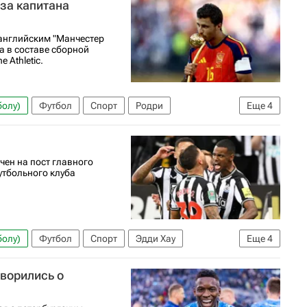
 за капитана
 английским "Манчестер
а в составе сборной
 Athletic.
болу)
Футбол
Спорт
Родри
Еще
4
адрид
Лига чемпионов УЕФА 2026-2027
чен на пост главного
утбольного клуба
болу)
Футбол
Спорт
Эдди Хау
Еще
4
льцбург
Лига чемпионов УЕФА 2026-2027
оворились о