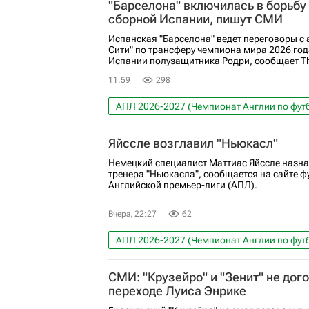
"Барселона" включилась в борьбу
сборной Испании, пишут СМИ
Испанская "Барселона" ведет переговоры с
Сити" по трансферу чемпиона мира 2026 год
Испании полузащитника Родри, сообщает The
11:59
298
АПЛ 2026-2027 (Чемпионат Англии по фут
Барселона
Манчестер Сити
Реал М
Яйссле возглавил "Ньюкасл"
Немецкий специалист Маттиас Яйссле назна
тренера "Ньюкасла", сообщается на сайте ф
Английской премьер-лиги (АПЛ).
Вчера, 22:27
62
АПЛ 2026-2027 (Чемпионат Англии по фут
Маттиас Яйссле
Аль-Ахли (Каир)
За
СМИ: "Крузейро" и "Зенит" не дог
переходе Луиса Энрике