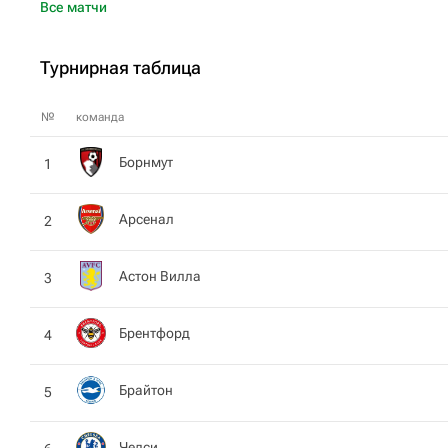
Все матчи
Турнирная таблица
№
команда
Борнмут
1
Арсенал
2
Астон Вилла
3
Брентфорд
4
Брайтон
5
Челси