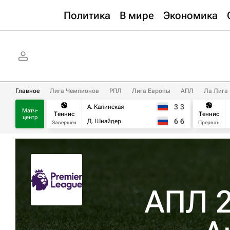
Политика
В мире
Экономика
Главное
Лига Чемпионов
РПЛ
Лига Европы
АПЛ
Ла Лига
3
3
А. Калинская
Матч-
Теннис
Теннис
центр
6
6
Д. Шнайдер
Завершен
Прерван
АПЛ 2