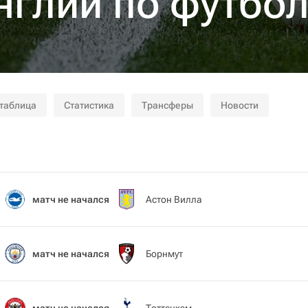
нглии по футбол
 таблица
Статистика
Трансферы
Новости
матч не начался
Астон Вилла
матч не начался
Борнмут