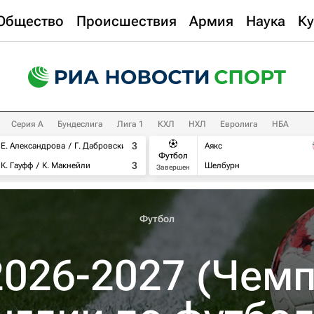
Общество
Происшествия
Армия
Наука
Ку
Серия А
Бундеслига
Лига 1
КХЛ
НХЛ
Евролига
НБА
3
Е. Александрова
Г. Дабровски
Аякс
Футбол
3
К. Гауфф
К. Макнейли
Шелбурн
Завершен
Футбол
026-2027 (Чем