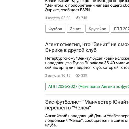
Бразильский "Крузейро" не смог договорить
"Зенитом" о приобретении нападающего сб
Энрике, сообщает ESPN.
4 августа, 02:00
745
Футбол
Зенит
Крузейро
РПЛ 202
Трансферы в РПЛ
Луис Энрике (2001)
Агент отметил, что "Зенит" не см
Энрике в другой клуб
Петербургскому "Зениту" будет крайне слож
нападающего Луиса Энрике за 35-40 миллио
сейчас вряд ли найдется клуб, который готов
3 августа, 16:15
339
АПЛ 2026-2027 (Чемпионат Англии по фут
Зенит
Фламенго
Экс-футболист "Манчестер Юнайт
перешел в "Челси"
Английский нападающий Дэнни Уэлбек пере
лондонский "Челси", сообщается на сайте с
клуба.