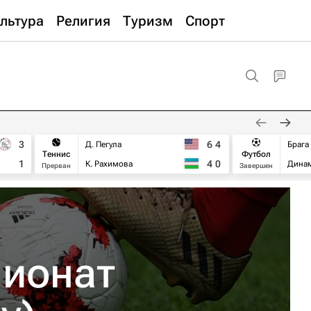
льтура
Религия
Туризм
Спорт
3
6
4
Д. Пегула
Брага
Теннис
Футбол
1
4
0
К. Рахимова
Дина
Прерван
Завершен
пионат