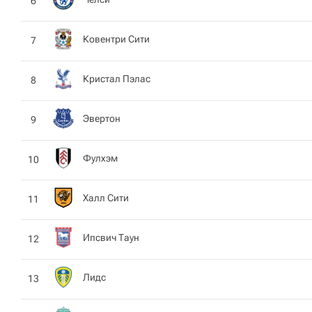
6
Ковентри Сити
7
Кристал Пэлас
8
Эвертон
9
Фулхэм
10
Халл Сити
11
Ипсвич Таун
12
Лидс
13