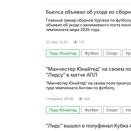
Бьелса объявил об уходе из сборн
Главный тренер сборной Уругвая по футбол
объявил об уходе с занимаемого поста пос
чемпионата мира 2026 года.
22 мая, 12:01
121
Лидс Юнайтед
Футбол
Спорт
Ур
Лилль
Лацио
"Манчестер Юнайтед" на своем по
"Лидсу" в матче АПЛ
"Манчестер Юнайтед" на своем поле проигра
тура чемпионата Англии по футболу.
14 апреля, 00:00
425
Лидс Юнайтед
Футбол
Спорт
Но
Манчестер Юнайтед
АПЛ 2026-2027 (Ч
"Лидс" вышел в полуфинал Кубка 