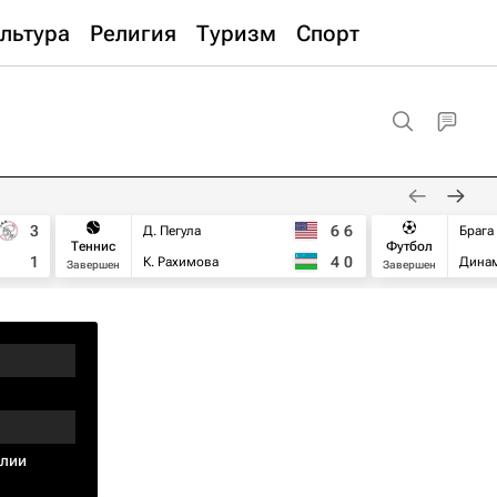
льтура
Религия
Туризм
Спорт
3
6
6
Д. Пегула
Брага
Теннис
Футбол
1
4
0
К. Рахимова
Дина
Завершен
Завершен
глии