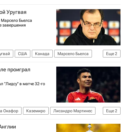
ой Уругвая
у Марсело Бьелса
ле завершения
угвай
США
Канада
Марсело Бьелса
Еще
2
ле проиграл
л "Лидсу" в матче 32-го
а Окафор
Каземиро
Лисандро Мартинес
Еще
2
емпионат Англии по футболу)
Англии