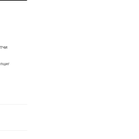
тчи
йпциг