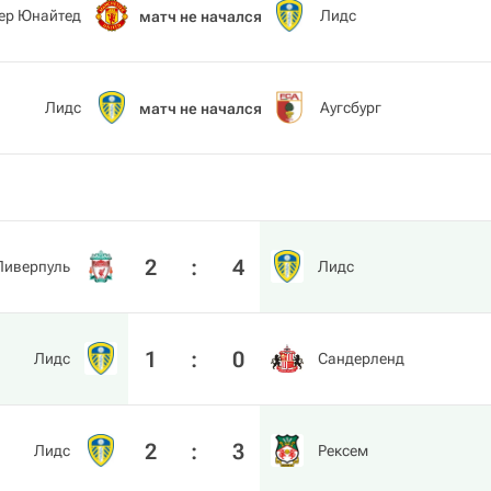
ер Юнайтед
Лидс
матч не начался
Лидс
Аугсбург
матч не начался
2
:
4
Ливерпуль
Лидс
1
:
0
Лидс
Сандерленд
2
:
3
Лидс
Рексем