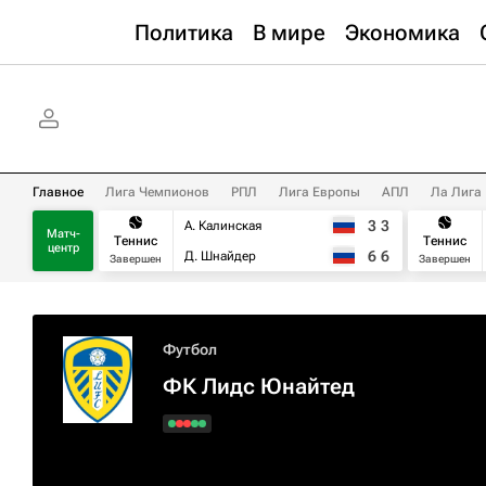
Политика
В мире
Экономика
Главное
Лига Чемпионов
РПЛ
Лига Европы
АПЛ
Ла Лига
3
3
А. Калинская
Матч-
Теннис
Теннис
центр
6
6
Д. Шнайдер
Завершен
Завершен
Футбол
ФК Лидс Юнайтед