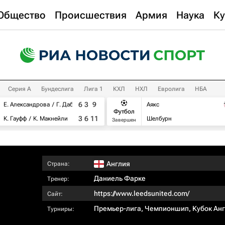
Общество
Происшествия
Армия
Наука
Ку
Серия А
Бундеслига
Лига 1
КХЛ
НХЛ
Евролига
НБА
6
3
9
Е. Александрова
Г. Дабровски
Аякс
Футбол
3
6
11
К. Гауфф
К. Макнейли
Шелбурн
Завершен
Англия
Страна:
Даниель Фарке
Тренер:
https://www.leedsunited.com/
Сайт:
Премьер-лига
,
Чемпионшип
,
Кубок Ан
Турниры: