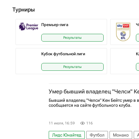
Турниры
Премьер-лига
Ч
Результаты
Кубок футбольной лиги
К
Результаты
Умер бывший владелец "Челси" К
Бывший владелец "Челси" Кен Бейтс умер в в
сообщается на сайте футбольного клуба.
11 июля, 16:59
116
Лидс Юнайтед
Футбол
Монако