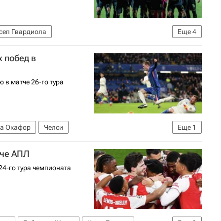
сеп Гвардиола
Еще
4
болу)
Эрлинг Холанд
Манчестер Сити
х побед в
 в матче 26-го тура
а Окафор
Челси
Еще
1
болу)
тче АПЛ
24-го тура чемпионата