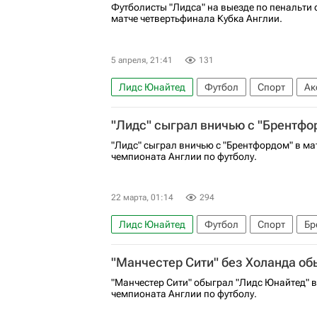
Футболисты "Лидса" на выезде по пенальти 
матче четвертьфинала Кубка Англии.
5 апреля, 21:41
131
Лидс Юнайтед
Футбол
Спорт
Ак
Вест Хэм Юнайтед
"Лидс" сыграл вничью с "Брентфо
"Лидс" сыграл вничью с "Брентфордом" в мат
чемпионата Англии по футболу.
22 марта, 01:14
294
Лидс Юнайтед
Футбол
Спорт
Бр
АПЛ 2026-2027 (Чемпионат Англии по фут
"Манчестер Сити" без Холанда об
"Манчестер Сити" обыграл "Лидс Юнайтед" в 
чемпионата Англии по футболу.