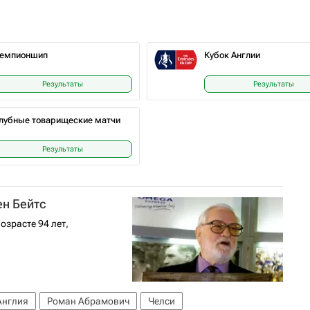
емпионшип
Кубок Англии
Результаты
Результаты
лубные товарищеские матчи
Результаты
ен Бейтс
озрасте 94 лет,
Англия
Роман Абрамович
Челси