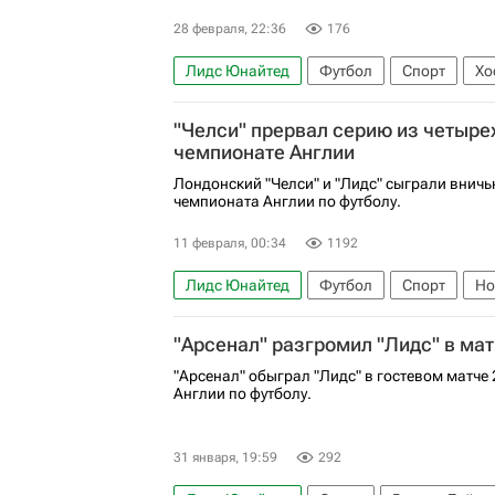
28 февраля, 22:36
176
Лидс Юнайтед
Футбол
Спорт
Хо
АПЛ 2026-2027 (Чемпионат Англии по фут
"Челси" прервал серию из четыре
Арсенал (Лондон)
чемпионате Англии
Лондонский "Челси" и "Лидс" сыграли вничью
чемпионата Англии по футболу.
11 февраля, 00:34
1192
Лидс Юнайтед
Футбол
Спорт
Но
АПЛ 2026-2027 (Чемпионат Англии по фут
"Арсенал" разгромил "Лидс" в ма
"Арсенал" обыграл "Лидс" в гостевом матче 
Англии по футболу.
31 января, 19:59
292