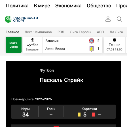
Политика
В мире
Экономика
Общество
Про
Главное
Лига Чемпионов
РПЛ
Лига Европы
АПЛ
Ла Лига
2
Бавария
Матч-
Футбол
Теннис
центр
1
Астон Вилла
Завершен
07.08 18:00
Футбол
Паскаль Стрейк
Премьер-лига
2025/2026
Игры
Голы
Карточки
34
–
5
–