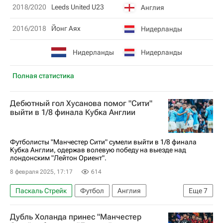
2018/2020
Leeds United U23
Англия
2016/2018
Йонг Аях
Нидерланды
Нидерланды
Нидерланды
Полная статистика
Дебютный гол Хусанова помог "Сити"
выйти в 1/8 финала Кубка Англии
Футболисты "Манчестер Сити" сумели выйти в 1/8 финала
Кубка Англии, одержав волевую победу на выезде над
лондонским "Лейтон Ориент".
8 февраля 2025, 17:17
614
Паскаль Стрейк
Футбол
Англия
Еще
7
Великобритания
Штефан Ортега
Дубль Холанда принес "Манчестер
Кевин Де Брёйне
Лейтон Ориент