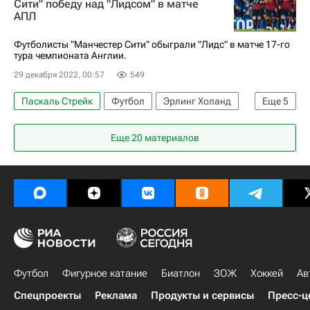
Сити" победу над "Лидсом" в матче
АПЛ
Манчестер Сити
Миллуолл
Кубок Англии
Футболисты "Манчестер Сити" обыграли "Лидс" в матче 17-го
тура чемпионата Англии.
29 декабря 2022, 00:57
549
Паскаль Стрейк
Футбол
Эрлинг Холанд
Еще
5
Родри
Манчестер Сити
Сандерленд
Еще 20 материалов
АПЛ 2026-2027 (Чемпионат Англии по футболу)
Лидс Юнайтед
Футбол
Фигурное катание
Биатлон
ЗОЖ
Хоккей
Ав
Спецпроекты
Реклама
Продукты и сервисы
Пресс-ц