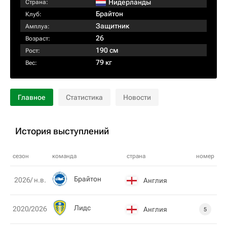
Нидерланды
Страна:
Брайтон
Клуб:
Защитник
Амплуа:
26
Возраст:
190 см
Рост:
79 кг
Вес:
Главное
Статистика
Новости
История выступлений
сезон
команда
страна
номер
Брайтон
2026/ н.в.
Англия
Лидс
2020/2026
Англия
5