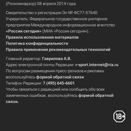
(Роскомнадзор) 08 апреля 2014 года.
Свидетельство о регистрации Эл № ФС77-57640
Учредитель: Федеральное государственное унитарное
предприятие Международное информационное агентство
«Россия сегодня»
(МИА «Россия сегодня»).
Правила использования материалов
Политика конфиденциальности
Правила применения рекомендательных технологий
Главный редактор:
Гаврилова А.В.
Адрес электронной почты Редакции:
r-sport.internet@ria.ru
По вопросам размещения пресс-релизов и рекламы
воспользуйтесь
формой обратной связи
Телефон Редакции:
7 (495) 645-6601
Чтобы связаться с редакцией или сообщить обо всех
замеченных ошибках, воспользуйтесь
формой обратной
связи
.