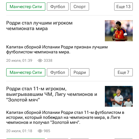
Манчестер Сити
Футбол
Спорт
Еще
13
Испания
Германия
Барселона (город)
Родри стал лучшим игроком
Хосеп Гвардиола
Джованни Малаго
чемпионата мира
Паоло Мальдини
FIGC
Италия
Андреа Пирло
Дженнаро Гаттузо
Капитан сборной Испании Родри признан лучшим
футболистом чемпионата мира.
Лига чемпионов УЕФА 2026-2027
Барселона
20 июля, 01:39
3338
Бавария
Манчестер Сити
Футбол
Родри
Еще
7
ЧМ по футболу 2026
Спорт
Родри стал 11-м игроком,
Лионель Месси
Килиан Мбаппе
Франция
выигрывавшим ЧМ, Лигу чемпионов и
"Золотой мяч"
Аргентина
Испания
Капитан сборной Испании Родри стал 11-м футболистом в
истории, который побеждал на чемпионате мира, в Лиге
чемпионов и получал "Золотой мяч".
20 июля, 01:18
985