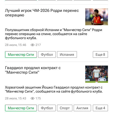
Трансферы в АПЛ
Интер
Джон Стоунз
Лучший игрок ЧМ-2026 Родри перенес
Лига чемпионов УЕФА 2026-2027
операцию
Полузащитник сборной Испании и "Манчестер Сити" Родри
перенес операцию на спине, сообщается на сайте
футбольного клуба.
28 июля, 15:46
217
Манчестер Сити
Футбол
Испания
Еще
8
Англия
Аргентина
ЧМ по футболу 2026
Гвардиол продлил контракт с
Родри
Атлетико (Мадрид)
Вильярреал
"Манчестер Сити"
Лига чемпионов УЕФА 2026-2027
АПЛ 2026-2027 (Чемпионат Англии по футболу)
Хорватский защитник Йошко Гвардиол продлил контракт с
"Манчестер Сити", сообщается на сайте футбольного клуба.
28 июля, 15:43
175
Манчестер Сити
Футбол
Спорт
Англия
Еще
4