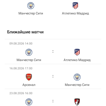
Манчестер Сити
Атлетико Мадрид
Ближайшие матчи
09.08.2026 14:00
Манчестер Сити
Атлетико Мадрид
16.08.2026 17:00
Арсенал
Манчестер Сити
23.08.2026 16:00