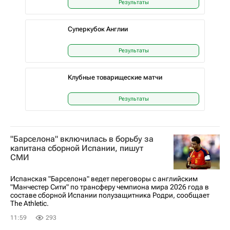
Результаты
Суперкубок Англии
Результаты
Клубные товарищеские матчи
Результаты
"Барселона" включилась в борьбу за
капитана сборной Испании, пишут
СМИ
Испанская "Барселона" ведет переговоры с английским
"Манчестер Сити" по трансферу чемпиона мира 2026 года в
составе сборной Испании полузащитника Родри, сообщает
The Athletic.
11:59
293