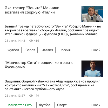
Хорватия
Экс-тренер "Зенита" Манчини
АПЛ 2026-2027 (Чемпионат Англии по футболу)
возглавил сборную Италии
Йошко Гвардиол
РБ Лейпциг
Бывший тренер петербургского "Зенита" Роберто Манчини во
второй раз возглавил сборную Италии, сообщил президент
Итальянской федерации футбола (FIGC) Джованни Малаго.
28 июля, 14:43
416
Футбол
Спорт
Италия
Россия
Еще
2
Роберто Манчини
Зенит
"Манчестер Сити" продлил контракт с
Хусановым
Защитник сборной Узбекистана Абдукодир Хусанов продлил
контракт с английским "Манчестер Сити", сообщается на
сайте английского футбольного клуба.
25 июля, 13:57
179
Манчестер Сити
Футбол
Спорт
Еще
7