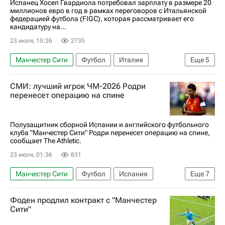
Испанец Хосеп Гвардиола потребовал зарплату в размере 20
миллионов евро в год в рамках переговоров с Итальянской
Бавария
Бундеслига
федерацией футбола (FIGC), которая рассматривает его
кандидатуру на...
Роберт Левандовский
Мохамед Салах
23 июля, 10:26
2735
Антуан Гризманн
Юри Тилеманс
Манчестер Сити
Футбол
Италия
Еще
5
Манчестер Юнайтед
Тоттенхэм Хотспур
Андреа Пирло
FIGC
Дженнаро Гаттузо
Эндрю Робертсон
Марк Кукурелья
СМИ: лучший игрок ЧМ-2026 Родри
Хосеп Гвардиола
Спорт
Бернарду Силва
Дензел Думфрис
перенесет операцию на спине
Ибраима Конате
Авторы РИА Новости Спорт
Материалы РИА Спорт
Трансферы
Полузащитник сборной Испании и английского футбольного
клуба "Манчестер Сити" Родри перенесет операцию на спине,
Трансферы в Бундеслиге
Трансферы в АПЛ
сообщает The Athletic.
23 июля, 01:36
831
Трансферы в Ла Лиге (Примере)
Трансферы в Серии А
Манчестер Сити
Футбол
Испания
Еще
7
Англия
Аргентина
Родри
Борнмут
Фоден продлил контракт с "Манчестер
АПЛ 2026-2027 (Чемпионат Англии по футболу)
Сити"
Лига чемпионов УЕФА 2026-2027