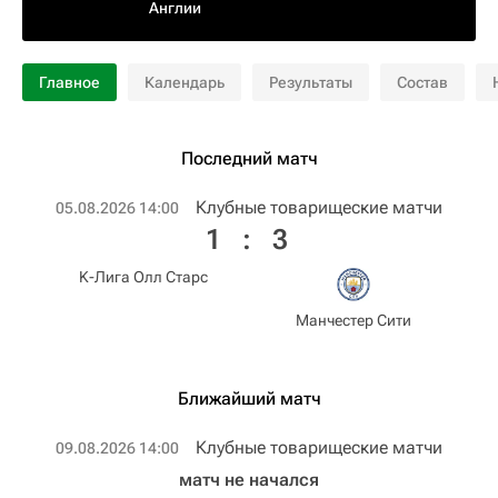
Англии
Главное
Календарь
Результаты
Состав
Последний матч
Клубные товарищеские матчи
05.08.2026 14:00
1
:
3
K-Лига Олл Старс
Манчестер Сити
Ближайший матч
Клубные товарищеские матчи
09.08.2026 14:00
матч не начался