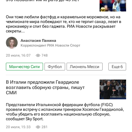
Они тоже любили фастфуд и карамельное мороженое, но на
чемпионате мира побеждают те, кто не терпит сахар, лезет в
криокамеру и спит без гаджета. РИА Новости раскрывает
секреты...
Анастасия Панина
Корреспондент РИА Новости Спорт
20 июля, 16:07
748
Манчестер Сити
Футбол
Лионель Месси
Еще
6
Килиан Мбаппе
Криштиану Роналду
В Италии предложили Гвардиоле
Барселона
Реал Мадрид
возглавить сборную страны, пишут
СМИ
ЧМ по футболу 2026
Авторы РИА Новости Спорт
Представители Итальянской федерации футбола (FIGC)
провели встречу с испанским тренером Хосепом Гвардиолой,
чтобы убедить его возглавить национальную сборную,
сообщает Sky Sport.
20 июля, 15:33
281