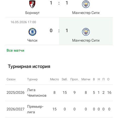
1
:
1
Борнмут
Манчестер Сити
16.05.2026 17:00
0
:
1
Челси
Манчестер Сити
Все матчи
Турнирная история
Сезон
Турнир
Место
Заб.
Проп.
Матчи
В
Н
П
О
Лига
2025/2026
8
15
9
8
5
1
2
16
Чемпионов
Премьер-
2026/2027
15
0
0
0
0
0
0
0
лига