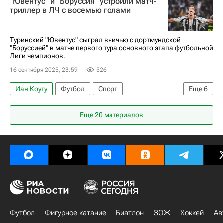
"Ювентус" и "Боруссия" устроили матч-
триллер в ЛЧ с восемью голами
Туринский "Ювентус" сыграл вничью с дортмундской
"Боруссией" в матче первого тура основного этапа футбольной
Лиги чемпионов.
16 сентября 2025, 23:59
526
Иан Коуту
Футбол
Спорт
Еще
6
Феликс Нмеча
Вильярреал
Ювентус
Еще 20 материалов
Душан Влахович
Лига чемпионов УЕФА 2026-2027
Боруссия (Дортмунд)
Футбол
Фигурное катание
Биатлон
ЗОЖ
Хоккей
Ав