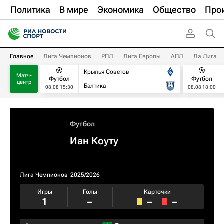
Политика
В мире
Экономика
Общество
Про
Главное
Лига Чемпионов
РПЛ
Лига Европы
АПЛ
Ла Лига
Крылья Советов
Матч-
Футбол
Футбол
центр
Балтика
08.08 15:30
08.08 18:00
Футбол
Иан Коуту
Лига Чемпионов
2025/2026
Игры
Голы
Карточки
1
–
–
–