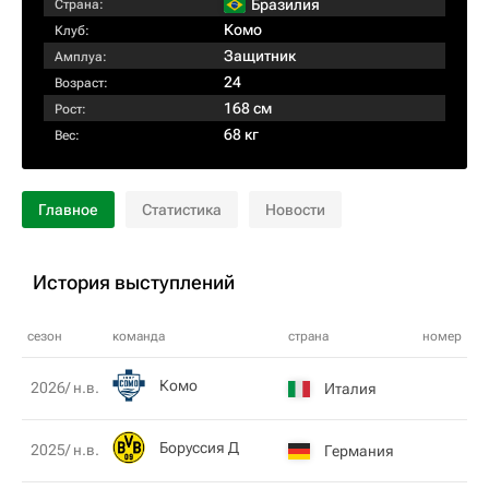
Бразилия
Страна:
Комо
Клуб:
Защитник
Амплуа:
24
Возраст:
168 см
Рост:
68 кг
Вес:
Главное
Статистика
Новости
История выступлений
сезон
команда
страна
номер
Комо
2026/ н.в.
Италия
Боруссия Д
2025/ н.в.
Германия