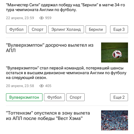
"Манчестер Сити" одержал победу над "Бернли" в матче 34-го
тура чемпионата Англии по футболу.
22 апреля, 23:59
959
Футбол
Спорт
Эрлинг Холанд
Бернли
Еще
3
Манчестер Сити
"Вулверхэмптон" досрочно вылетел из
АПЛ 2026-2027 (Чемпионат Англии по футболу)
АПЛ
Арсенал (Лондон)
"Вулверхэмптон" стал первой командой, потерявшей шансы
остаться в высшем дивизионе чемпионата Англии по футболу
на следующий сезон.
20 апреля, 23:58
405
Вулверхэмптон
Футбол
Спорт
Еще
2
АПЛ 2026-2027 (Чемпионат Англии по футболу)
"Тоттенхэм" опустился в зону вылета
Кристал Пэлас
из АПЛ после победы "Вест Хэма"