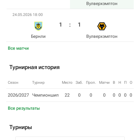
Вулверхэмптон
24.05.2026 18:00
1
:
1
Бернли
Вулверхэмптон
Все матчи
Турнирная история
Сезон
Турнир
Место
Заб.
Проп.
Матчи
В
Н
П
О
2026/2027
Чемпионшип
22
0
0
0
0
0
0
0
Все результаты
Турниры