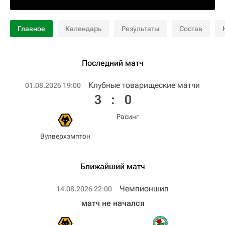
Главное
Календарь
Результаты
Состав
Последний матч
Клубные товарищеские матчи
01.08.2026 19:00
3
:
0
Расинг
Вулверхэмптон
Ближайший матч
Чемпионшип
14.08.2026 22:00
матч не начался