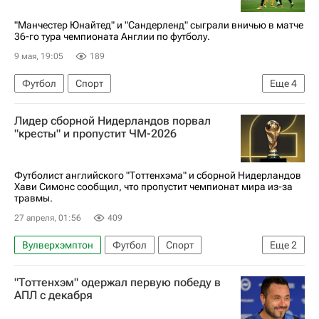
"Манчестер Юнайтед" и "Сандерленд" сыграли вничью в матче
36-го тура чемпионата Англии по футболу.
9 мая, 19:05
189
Футбол
Спорт
Еще
4
АПЛ 2026-2027 (Чемпионат Англии по футболу)
Лидер сборной Нидерландов порвал
Сандерленд
Брайтон энд Хоув Альбион
"кресты" и пропустит ЧМ-2026
Манчестер Юнайтед
Футболист английского "Тоттенхэма" и сборной Нидерландов
Хави Симонс сообщил, что пропустит чемпионат мира из-за
травмы.
27 апреля, 01:56
409
Вулверхэмптон
Футбол
Спорт
Еще
2
Хави Симонс
Тоттенхэм Хотспур
"Тоттенхэм" одержал первую победу в
АПЛ с декабря