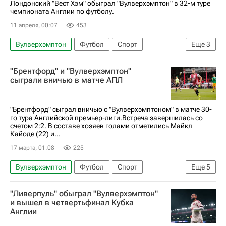
Лондонский "Вест Хэм" обыграл "Вулверхэмптон" в 32-м туре
чемпионата Англии по футболу.
11 апреля, 00:07
453
Вулверхэмптон
Футбол
Спорт
Еще
3
Константинос Мавропанос
"Брентфорд" и "Вулверхэмптон"
Тоттенхэм Хотспур
Вест Хэм Юнайтед
сыграли вничью в матче АПЛ
"Брентфорд" сыграл вничью с "Вулверхэмптоном" в матче 30-
го тура Английской премьер-лиги.Встреча завершилась со
счетом 2:2. В составе хозяев голами отметились Майкл
Кайоде (22) и...
17 марта, 01:08
225
Вулверхэмптон
Футбол
Спорт
Еще
5
АПЛ 2026-2027 (Чемпионат Англии по футболу)
"Ливерпуль" обыграл "Вулверхэмптон"
Брентфорд
Тьяго Родригес
и вышел в четвертьфинал Кубка
Англии
Адам Армстронг
Вест Хэм (до 21 года)