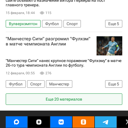
сайте объявил о назначении Витора Перейры на пост
главного тренера.
15 февраля, 18:44
115
Вулверхэмптон
Футбол
Спорт
Еще
5
Витор Перейра
Нуну Эшпириту Санту
"Манчестер Сити" разгромил "Фулхэм"
Ноттингем Форест
Фенербахче
в матче чемпионата Англии
АПЛ 2026-2027 (Чемпионат Англии по футболу)
"Манчестер Сити" нанес крупное поражение "Фулхэму" в матче
26-го тура чемпионата Англии по футболу.
12 февраля, 00:55
276
Футбол
Спорт
Манчестер
Еще
5
Эрлинг Холанд
Манчестер Сити
Фулхэм
Еще 20 материалов
Арсенал (Лондон)
АПЛ 2026-2027 (Чемпионат Англии по футболу)