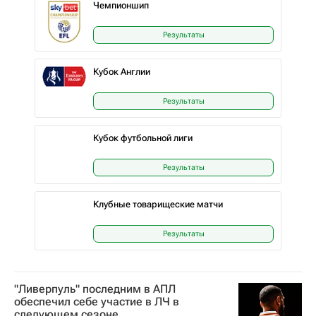
Чемпионшип
Результаты
Кубок Англии
Результаты
Кубок футбольной лиги
Результаты
Клубные товарищеские матчи
Результаты
"Ливерпуль" последним в АПЛ
обеспечил себе участие в ЛЧ в
следующем сезоне