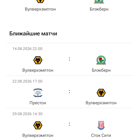
Вулверхэмптон
Блэкберн
Ближайшие матчи
14.08.2026 22:00
Вулверхэмптон
Блэкберн
22.08.2026 17:00
Престон
Вулверхэмптон
29.08.2026 14:30
Вулверхэмптон
Сток Сити