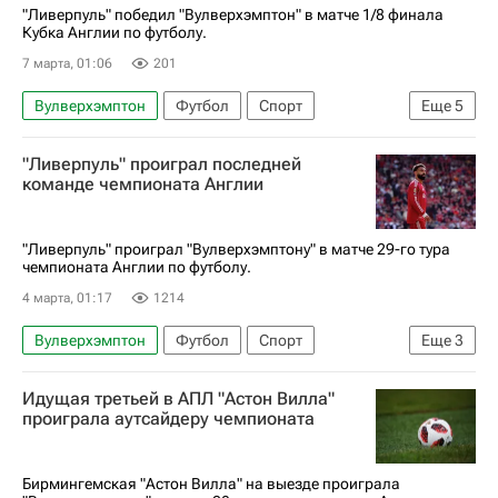
"Ливерпуль" победил "Вулверхэмптон" в матче 1/8 финала
Кубка Англии по футболу.
7 марта, 01:06
201
Вулверхэмптон
Футбол
Спорт
Еще
5
АПЛ 2026-2027 (Чемпионат Англии по футболу)
"Ливерпуль" проиграл последней
Мохамед Салах
Кертис Джонс
команде чемпионата Англии
Хван Хи Чхан
Ливерпуль
"Ливерпуль" проиграл "Вулверхэмптону" в матче 29-го тура
чемпионата Англии по футболу.
4 марта, 01:17
1214
Вулверхэмптон
Футбол
Спорт
Еще
3
Мохамед Салах
Ливерпуль
Идущая третьей в АПЛ "Астон Вилла"
АПЛ 2026-2027 (Чемпионат Англии по футболу)
проиграла аутсайдеру чемпионата
Бирмингемская "Астон Вилла" на выезде проиграла