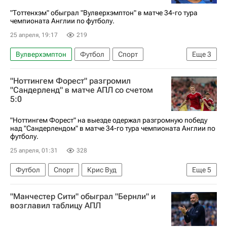
"Тоттенхэм" обыграл "Вулверхэмптон" в матче 34-го тура
чемпионата Англии по футболу.
25 апреля, 19:17
219
Вулверхэмптон
Футбол
Спорт
Еще
3
Тоттенхэм Хотспур
"Ноттингем Форест" разгромил
АПЛ 2026-2027 (Чемпионат Англии по футболу)
"Сандерленд" в матче АПЛ со счетом
5:0
Роберто Де Дзерби
"Ноттингем Форест" на выезде одержал разгромную победу
над "Сандерлендом" в матче 34-го тура чемпионата Англии по
футболу.
25 апреля, 01:31
328
Футбол
Спорт
Крис Вуд
Еще
5
Морган Гиббс-Уайт
Ноттингем Форест
"Манчестер Сити" обыграл "Бернли" и
Сандерленд
Брайтон энд Хоув Альбион
возглавил таблицу АПЛ
АПЛ 2026-2027 (Чемпионат Англии по футболу)