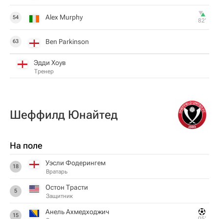
Alex Murphy
54
82‎’‎
Ben Parkinson
63
Эдди Хоув
Тренер
Шеффилд Юнайтед
На поле
Уэсли Фодерингем
18
Вратарь
Остон Трасти
5
Защитник
Анель Ахмедходжич
15
05‎’‎