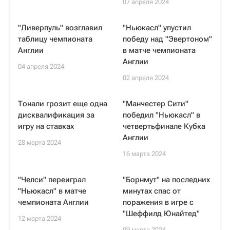
07 апреля 2024
"Ливерпуль" возглавил
"Ньюкасл" упустил
таблицу чемпионата
победу над "Эвертоном"
Англии
в матче чемпионата
Англии
04 апреля 2024
02 апреля 2024
Тонали грозит еще одна
"Манчестер Сити"
дисквалификация за
победил "Ньюкасл" в
игру на ставках
четвертьфинале Кубка
Англии
28 марта 2024
16 марта 2024
"Челси" переиграл
"Борнмут" на последних
"Ньюкасл" в матче
минутах спас от
чемпионата Англии
поражения в игре с
"Шеффилд Юнайтед"
12 марта 2024
09 марта 2024