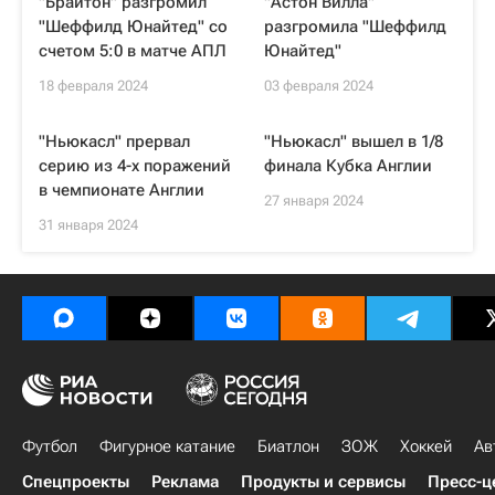
"Брайтон" разгромил
"Астон Вилла"
"Шеффилд Юнайтед" со
разгромила "Шеффилд
счетом 5:0 в матче АПЛ
Юнайтед"
18 февраля 2024
03 февраля 2024
"Ньюкасл" прервал
"Ньюкасл" вышел в 1/8
серию из 4-х поражений
финала Кубка Англии
в чемпионате Англии
27 января 2024
31 января 2024
Футбол
Фигурное катание
Биатлон
ЗОЖ
Хоккей
Ав
Спецпроекты
Реклама
Продукты и сервисы
Пресс-ц