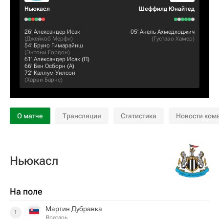
Ньюкасл
Шеффилд Юнайтед
26‎’‎
Александер Исак
05‎’‎
Анель Ахмедходжич
(
Джейкоб Мерфи
)
(
Густаво Хамер
)
54‎’‎
Бруно Гимарайнш
(
Энтони Гордон
)
61‎’‎
Александер Исак
(П)
66‎’‎
Бен Осборн
(А)
72‎’‎
Каллум Уилсон
(
Харви Барнс
)
О матче
Трансляция
Статистика
Новости ком
Ньюкасл
На поле
Мартин Дубравка
1
Вратарь