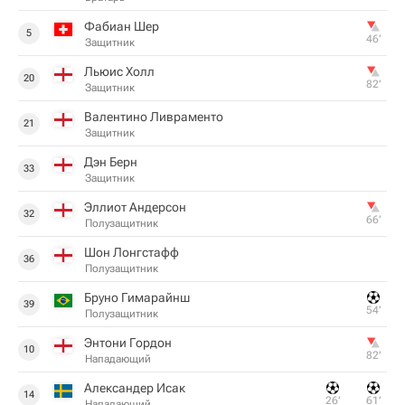
Фабиан Шер
5
46‎’‎
Защитник
Льюис Холл
20
82‎’‎
Защитник
Валентино Ливраменто
21
Защитник
Дэн Берн
33
Защитник
Эллиот Андерсон
32
66‎’‎
Полузащитник
Шон Лонгстафф
36
Полузащитник
Бруно Гимарайнш
39
54‎’‎
Полузащитник
Энтони Гордон
10
82‎’‎
Нападающий
Александер Исак
14
26‎’‎
61‎’‎
Нападающий