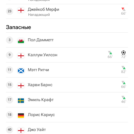
Джейкоб Мерфи
23
66‎’‎
Нападающий
Запасные
Пол Дамметт
3
Каллум Уилсон
9
66‎’‎
72‎’‎
Мэтт Ритчи
11
82‎’‎
Харви Барнс
15
66‎’‎
Эмиль Крафт
17
46‎’‎
Лорис Кариус
18
Джо Уайт
40