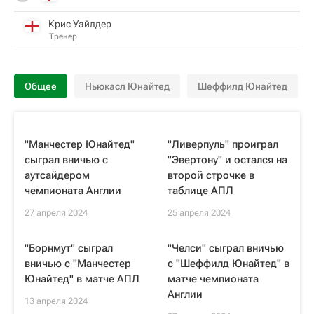
Крис Уайлдер
Тренер
Общее
Ньюкасл Юнайтед
Шеффилд Юнайтед
"Манчестер Юнайтед"
"Ливерпуль" проиграл
сыграл вничью с
"Эвертону" и остался на
аутсайдером
второй строчке в
чемпионата Англии
таблице АПЛ
27 апреля 2024
25 апреля 2024
"Борнмут" сыграл
"Челси" сыграл вничью
вничью с "Манчестер
с "Шеффилд Юнайтед" в
Юнайтед" в матче АПЛ
матче чемпионата
Англии
13 апреля 2024