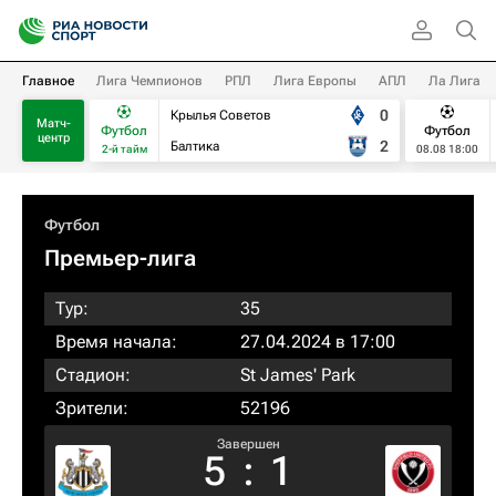
Главное
Лига Чемпионов
РПЛ
Лига Европы
АПЛ
Ла Лига
0
Крылья Советов
Матч-
Футбол
Футбол
центр
2
Балтика
2-й тайм
08.08 18:00
Футбол
Премьер-лига
Тур:
35
Время начала:
27.04.2024 в 17:00
Стадион:
St James' Park
Зрители:
52196
Завершен
5
:
1