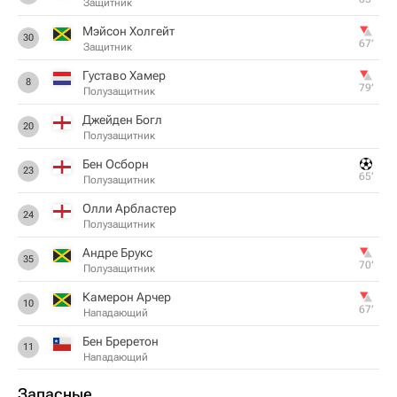
Защитник
Мэйсон Холгейт
30
67‎’‎
Защитник
Густаво Хамер
8
79‎’‎
Полузащитник
Джейден Богл
20
Полузащитник
Бен Осборн
23
65‎’‎
Полузащитник
Олли Арбластер
24
Полузащитник
Андре Брукс
35
70‎’‎
Полузащитник
Камерон Арчер
10
67‎’‎
Нападающий
Бен Бреретон
11
Нападающий
Запасные