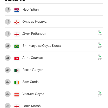
Иво Грбич
13
Оливер Норвуд
16
Джек Робинсон
19
67‎’‎
Винисиус де Соуза Коста
21
70‎’‎
Анис Слиман
25
79‎’‎
Яссер Ларуси
27
Sam Curtis
29
Уильям Осула
32
67‎’‎
Louie Marsh
34