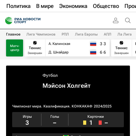
Политика
В мире
Экономика
Общество
Про
Главное
Лига Чемпионов
РПЛ
Лига Европы
АПЛ
Ла Лига
3
3
А. Калинская
Матч-
Теннис
Теннис
центр
6
6
Д. Шнайдер
Завершен
Завершен
Футбол
Мэйсон Холгейт
Чемпионат мира. Квалификация. КОНКАКАФ
2024/2025
Игры
Голы
Карточки
3
–
1
–