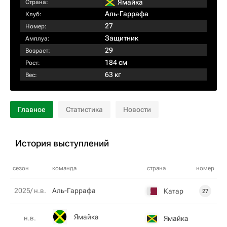
Ямайка
Страна:
Аль-Гаррафа
Клуб:
27
Номер:
Защитник
Амплуа:
29
Возраст:
184 см
Рост:
63 кг
Вес:
Главное
Статистика
Новости
История выступлений
сезон
команда
страна
номер
2025/ н.в.
Аль-Гаррафа
Катар
27
Ямайка
н.в.
Ямайка