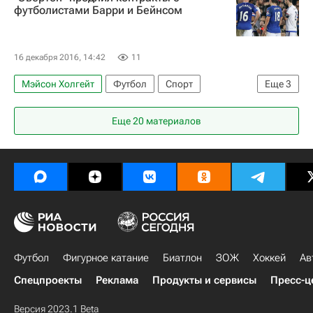
Роберто Фирмино
футболистами Барри и Бейнсом
16 декабря 2016, 14:42
11
Мэйсон Холгейт
Футбол
Спорт
Еще
3
Эвертон
Лейтон Бейнс
Гарет Барри
Еще 20 материалов
Футбол
Фигурное катание
Биатлон
ЗОЖ
Хоккей
Ав
Спецпроекты
Реклама
Продукты и сервисы
Пресс-ц
Версия 2023.1 Beta