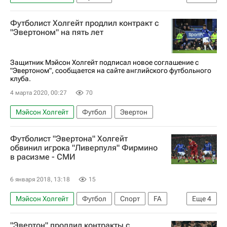
АПЛ 2026-2027 (Чемпионат Англии по футболу)
Футболист Холгейт продлил контракт с
Эвертон
Йерри Мина
"Эвертоном" на пять лет
Защитник Мэйсон Холгейт подписал новое соглашение с
"Эвертоном", сообщается на сайте английского футбольного
клуба.
4 марта 2020, 00:27
70
Мэйсон Холгейт
Футбол
Эвертон
Футболист "Эвертона" Холгейт
обвинил игрока "Ливерпуля" Фирмино
в расизме - СМИ
6 января 2018, 13:18
15
Мэйсон Холгейт
Футбол
Спорт
FA
Еще
4
Кубок Англии
Эвертон
Ливерпуль
"Эвертон" продлил контракты с