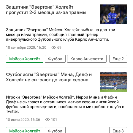
Защитник "Эвертона" Холгейт
пропустит 2-3 месяца из-за травмы
Защитник "Эвертона" Мэйсон Холгейт выбыл на два-три
месяца из-за травмы, сообщил главный тренер
ливерпульского футбольного клуба Карло Анчелотти.
18 сентября 2020, 16:20
69
Мэйсон Холгейт
Футбол
Карло Анчелотти
Еще
2
Эвертон
Престон
Футболисты "Эвертона" Мина, Делф и
Холгейт не сыграют до конца сезона
Игроки "Эвертона" Мэйсон Холгейт, Йерри Мина и Фабин
Делф не сыграют в оставшихся матчах сезона английской
футбольной премьер-лиги, сообщается в микроблоге клуба в
Twitter.
18 июля 2020, 16:36
101
Мэйсон Холгейт
Футбол
Еще
3