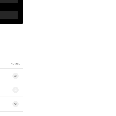
номер
38
8
38