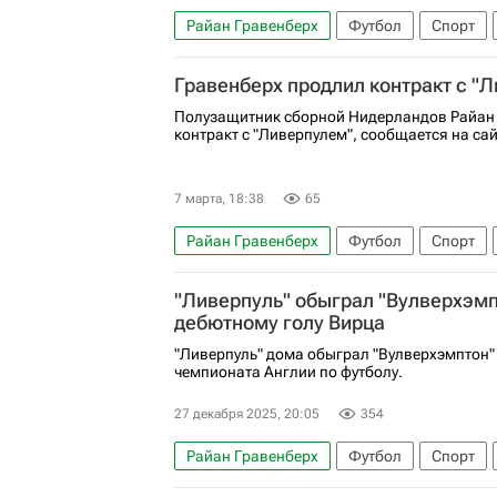
Райан Гравенберх
Футбол
Спорт
Ливерпуль
Галатасарай
Лига чемп
Гравенберх продлил контракт с "
Полузащитник сборной Нидерландов Райан
контракт с "Ливерпулем", сообщается на сай
7 марта, 18:38
65
Райан Гравенберх
Футбол
Спорт
"Ливерпуль" обыграл "Вулверхэмп
дебютному голу Вирца
"Ливерпуль" дома обыграл "Вулверхэмптон" 
чемпионата Англии по футболу.
27 декабря 2025, 20:05
354
Райан Гравенберх
Футбол
Спорт
Ливерпуль
АПЛ 2026-2027 (Чемпионат 