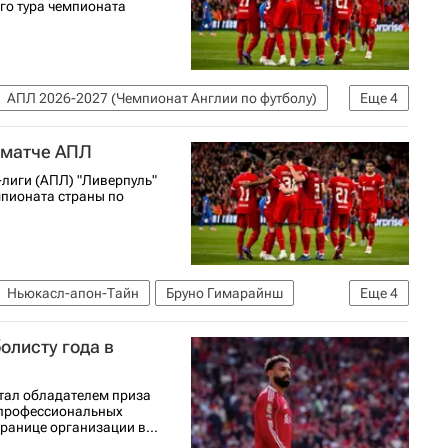
ого тура чемпионата
АПЛ 2026-2027 (Чемпионат Англии по футболу)
Еще
4
Арне Слот
 матче АПЛ
лиги (АПЛ) "Ливерпуль"
мпионата страны по
Ньюкасл-апон-Тайн
Бруно Гимарайнш
Еще
4
(Лондон)
олисту года в
болу)
тал обладателем приза
 профессиональных
ранице организации в...