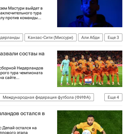
зем Мастури выйдет в
заключительного тура
лу против команды...
дерланды
Канзас-Сити (Миссури)
Али Абди
Еще
3
о футболу 2026
азвали состаы на
 сборной Нидерландов
рого тура чемпионата
а сайте...
Международная федерация футбола (ФИФА)
Еще
4
Крисенсио Саммервилл
Барт Вербрюгген
ландов остался в
 Депай остался на
уппового этапа