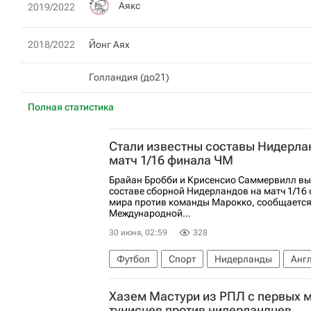
Аякс
2019/2022
2018/2022
Йонг Аях
Голландия (до21)
Полная статистика
Стали известны составы Нидерла
матч 1/16 финала ЧМ
Брайан Бробби и Крисенсио Саммервилл вы
составе сборной Нидерландов на матч 1/16
мира против команды Марокко, сообщается
Международной...
30 июня, 02:59
328
Футбол
Спорт
Нидерланды
Анг
Международная федерация футбола (ФИФ
Хазем Мастури из РПЛ с первых м
тунисцев против нидерландцев