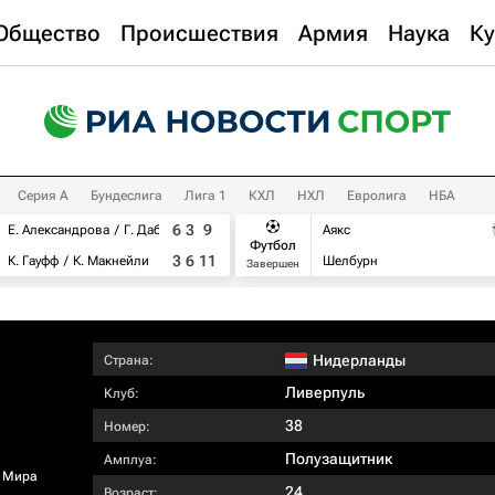
Общество
Происшествия
Армия
Наука
Ку
Серия А
Бундеслига
Лига 1
КХЛ
НХЛ
Евролига
НБА
6
3
9
Е. Александрова
Г. Дабровски
Аякс
Футбол
3
6
11
К. Гауфф
К. Макнейли
Шелбурн
Завершен
Нидерланды
Страна:
Ливерпуль
Клуб:
38
Номер:
Полузащитник
Амплуа:
 Мира
24
Возраст: