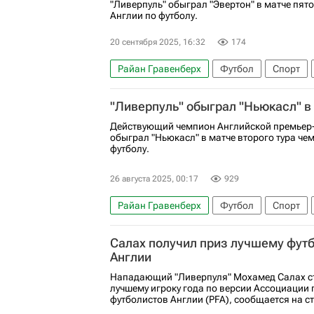
"Ливерпуль" обыграл "Эвертон" в матче пят
Англии по футболу.
20 сентября 2025, 16:32
174
Райан Гравенберх
Футбол
Спорт
Эвертон
Ливерпуль
Идрисса Гейе
"Ливерпуль" обыграл "Ньюкасл" в
Действующий чемпион Английской премьер-
обыграл "Ньюкасл" в матче второго тура че
футболу.
26 августа 2025, 00:17
929
Райан Гравенберх
Футбол
Спорт
Энтони Гордон
Ливерпуль
Арсенал 
Салах получил приз лучшему футб
АПЛ 2026-2027 (Чемпионат Англии по фут
Англии
Нападающий "Ливерпуля" Мохамед Салах с
лучшему игроку года по версии Ассоциации
футболистов Англии (PFA), сообщается на ст