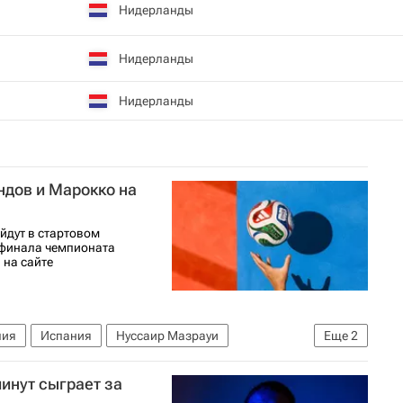
Нидерланды
Нидерланды
Нидерланды
ндов и Марокко на
йдут в стартовом
 финала чемпионата
 на сайте
лия
Испания
Нуссаир Мазрауи
Еще
2
А)
ЧМ по футболу 2026
инут сыграет за