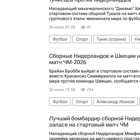
Нападающий махачкалинского "Динамо" Ха
стартовом составе сборной Туниса на матч 
группового этапа чемпионата мира по футбо
26 июня, 01:08
91
Футбол
Спорт
Тунис (страна)
Ни
Аймен Дахмен
Хазем Мастури
ЧМ п
Сборные Нидерландов и Швеции н
матч ЧМ-2026
Брайан Бробби выйдет в стартовом составе
вместо Крисенсио Саммервилла на матч вто
мира против команды Швеции, сообщается н
20 июня, 18:50
254
Футбол
Спорт
Александр Исаков
ЧМ по футболу 2026
Брайан Бробби
Лучший бомбардир сборной Нидер
запасе на стартовый матч ЧМ
Нападающий сборной Нидерландов Мемфис
скамейке запасных на матч первого тура гр