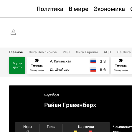
Политика
В мире
Экономика
Главное
Лига Чемпионов
РПЛ
Лига Европы
АПЛ
Ла Лига
3
3
А. Калинская
Матч-
Теннис
Теннис
центр
6
6
Д. Шнайдер
Завершен
Завершен
Футбол
Райан Гравенберх
Игры
Голы
Карточки
Чемпионат