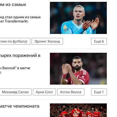
им из самых
нд стал одним из самых
т Transfermarkt.
лии по футболу)
Эрлинг Холанд
Еще
6
рпуль
Манчестер Сити
Арсенал (Лондон)
тырех поражений в
н Виллой" в матче
у.
Мохамед Салах
Арне Слот
Астон Вилла
Еще
1
 матче чемпионата