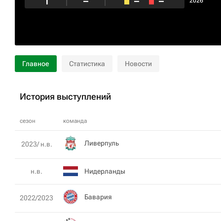
1
–
–
–
2026
Главное
Статистика
Новости
История выступлений
сезон
команда
Ливерпуль
2023/ н.в.
Нидерланды
н.в.
Бавария
2022/2023