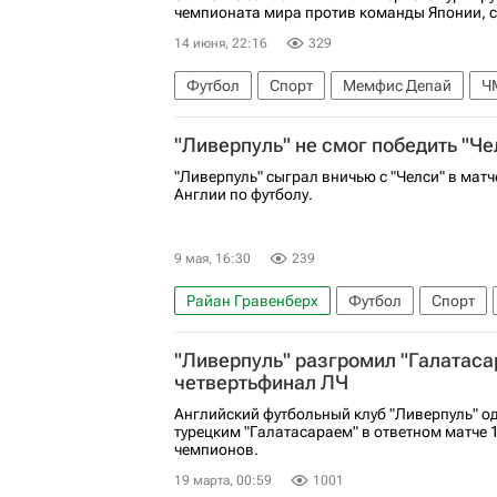
чемпионата мира против команды Японии, с
14 июня, 22:16
329
Футбол
Спорт
Мемфис Депай
Ч
"Ливерпуль" не смог победить "Че
"Ливерпуль" сыграл вничью с "Челси" в матч
Англии по футболу.
9 мая, 16:30
239
Райан Гравенберх
Футбол
Спорт
Энцо Фернандес
Челси
Ливерпуль
"Ливерпуль" разгромил "Галатаса
четвертьфинал ЛЧ
Английский футбольный клуб "Ливерпуль" о
турецким "Галатасараем" в ответном матче 
чемпионов.
19 марта, 00:59
1001