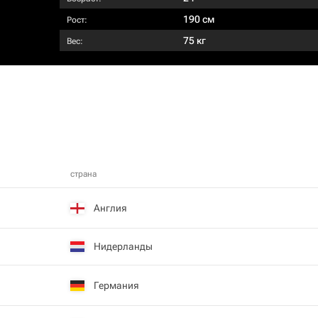
190 см
Рост:
75 кг
Вес:
страна
Англия
Нидерланды
Германия