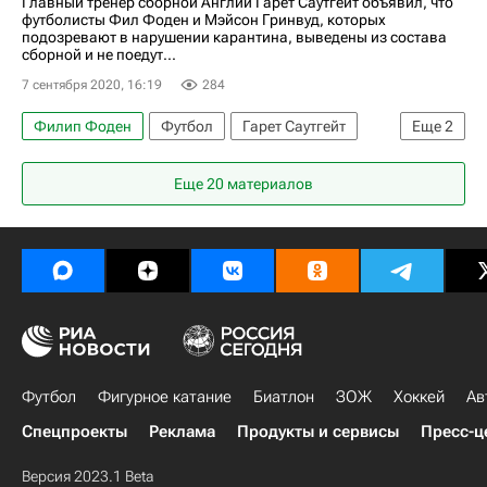
Главный тренер сборной Англии Гарет Саутгейт объявил, что
футболисты Фил Фоден и Мэйсон Гринвуд, которых
подозревают в нарушении карантина, выведены из состава
сборной и не поедут...
7 сентября 2020, 16:19
284
Филип Фоден
Футбол
Гарет Саутгейт
Еще
2
Мейсон Гринвуд
Еще 20 материалов
Спорт в условиях пандемии коронавируса
Футбол
Фигурное катание
Биатлон
ЗОЖ
Хоккей
Ав
Спецпроекты
Реклама
Продукты и сервисы
Пресс-ц
Версия 2023.1 Beta