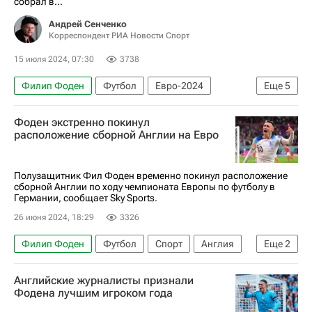
собрал в...
Андрей Сенченко
Корреспондент РИА Новости Спорт
15 июля 2024, 07:30
3738
Филип Фоден
Футбол
Евро-2024
Еще
5
Килиан Мбаппе
Антуан Гризманн
Фоден экстренно покинул
Артём Довбик
Криштиану Роналду
расположение сборной Англии на Евро
Ромелу Лукаку
Полузащитник Фил Фоден временно покинул расположение
сборной Англии по ходу чемпионата Европы по футболу в
Германии, сообщает Sky Sports.
26 июня 2024, 18:29
3326
Филип Фоден
Футбол
Спорт
Англия
Еще
2
Манчестер Сити
Евро-2024
Английские журналисты признали
Фодена лучшим игроком года