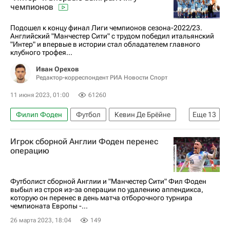
чемпионов
Подошел к концу финал Лиги чемпионов сезона-2022/23.
Английский "Манчестер Сити" с трудом победил итальянский
"Интер" и впервые в истории стал обладателем главного
клубного трофея...
Иван Орехов
Редактор-корреспондент РИА Новости Спорт
11 июня 2023, 01:00
61260
Филип Фоден
Футбол
Кевин Де Брёйне
Еще
13
Хосеп Гвардиола
Авторы РИА Новости Спорт
Игрок сборной Англии Фоден перенес
Лига чемпионов УЕФА 2026-2027
операцию
Манчестер Сити
Интер
Ромелу Лукаку
Эрлинг Холанд
Родри
Эдерсон
Футболист сборной Англии и "Манчестер Сити" Фил Фоден
выбыл из строя из-за операции по удалению аппендикса,
Андре Онана
Ливерпуль
Спорт
которую он перенес в день матча отборочного турнира
чемпионата Европы -...
Материалы РИА Спорт
26 марта 2023, 18:04
149