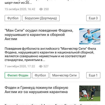
шорт-лист из 20...
15 октября 2020, 16:42
250
Футбол
Боруссия (Дортмунд)
Еще
3
Мейсон Гринвуд
Джейдон Санчо
"Ман Сити" осудил поведение Фодена,
Эрлинг Холанд
нарушившего карантин в сборной
Англии
Поведение футболиста английского "Манчестер Сити" Фила
Фодена, нарушившего карантин в национальной сборной,
является совершенно неуместным и не соответствует
стандартам, принятым в...
7 сентября 2020, 17:22
527
Филип Фоден
Футбол
Манчестер Сити
Еще
1
Спорт в условиях пандемии коронавируса
Фоден и Гринвуд покинули сборную
Англии из-за нарушения карантина