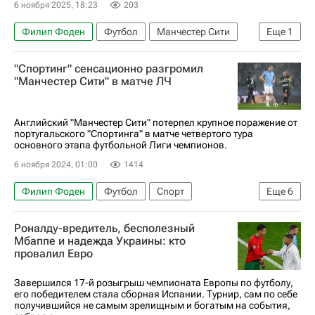
6 ноября 2025, 18:23
203
Филип Фоден
Футбол
Манчестер Сити
Еще
1
Лига чемпионов УЕФА 2026-2027
"Спортинг" сенсационно разгромил
"Манчестер Сити" в матче ЛЧ
Английский "Манчестер Сити" потерпел крупное поражение от
португальского "Спортинга" в матче четвертого тура
основного этапа футбольной Лиги чемпионов.
6 ноября 2024, 01:00
1414
Филип Фоден
Футбол
Спорт
Еще
6
Виктор Дьёкереш
Эрлинг Холанд
Роналду-вредитель, бесполезный
Рубен Аморим
Спортинг (Лиссабон)
Мбаппе и надежда Украины: кто
провалил Евро
Манчестер Сити
Лига чемпионов УЕФА 2026-2027
Завершился 17-й розыгрыш чемпионата Европы по футболу,
его победителем стала сборная Испании. Турнир, сам по себе
получившийся не самым зрелищным и богатым на события,