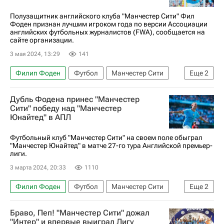
Полузащитник английского клуба "Манчестер Сити" Фил
Фоден признан лучшим игроком года по версии Ассоциации
английских футбольных журналистов (FWA), сообщается на
сайте организации.
3 мая 2024, 13:29
141
Филип Фоден
Футбол
Манчестер Сити
Еще
2
Эрлинг Холанд
Рубен Диаш
Дубль Фодена принес "Манчестер
Сити" победу над "Манчестер
Юнайтед" в АПЛ
Футбольный клуб "Манчестер Сити" на своем поле обыграл
"Манчестер Юнайтед" в матче 27-го тура Английской премьер-
лиги.
3 марта 2024, 20:33
1110
Филип Фоден
Футбол
Манчестер Сити
Еще
2
Манчестер Юнайтед
Браво, Пеп! "Манчестер Сити" дожал
АПЛ 2026-2027 (Чемпионат Англии по футболу)
"Интер" и впервые выиграл Лигу