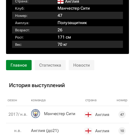
Англия
Страна:
Манчестер Сити
Клуб:
47
Номер:
Полузащитник
Амплуа:
26
Возраст:
171 см
Рост:
70 кг
Вес:
Главное
Статистика
Новости
История выступлений
сезон
команда
страна
номер
Манчестер Сити
2017/ н.в.
Англия
47
н.в.
Англия (до21)
Англия
10