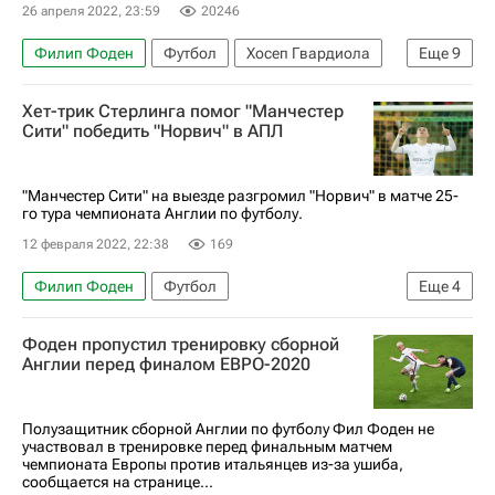
26 апреля 2022, 23:59
20246
Филип Фоден
Футбол
Хосеп Гвардиола
Еще
9
Альфредо Ди Стефано
Манчестер Сити
Хет-трик Стерлинга помог "Манчестер
Реал Мадрид
Сити" победить "Норвич" в АПЛ
Лига чемпионов УЕФА 2026-2027
Кевин Де Брёйне
Габриэль Жезус
"Манчестер Сити" на выезде разгромил "Норвич" в матче 25-
го тура чемпионата Англии по футболу.
Бернарду Силва
Карим Бензема
12 февраля 2022, 22:38
169
Винисиус Жуниор
Филип Фоден
Футбол
Еще
4
АПЛ 2026-2027 (Чемпионат Англии по футболу)
Фоден пропустил тренировку сборной
Манчестер Сити
Норвич Сити
Англии перед финалом ЕВРО-2020
Рахим Стерлинг
Полузащитник сборной Англии по футболу Фил Фоден не
участвовал в тренировке перед финальным матчем
чемпионата Европы против итальянцев из-за ушиба,
сообщается на странице...