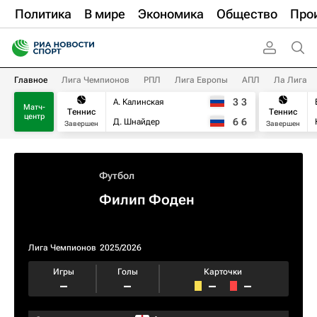
Политика
В мире
Экономика
Общество
Про
Главное
Лига Чемпионов
РПЛ
Лига Европы
АПЛ
Ла Лига
3
3
А. Калинская
Матч-
Теннис
Теннис
центр
6
6
Д. Шнайдер
Завершен
Завершен
Футбол
Филип Фоден
Лига Чемпионов
2025/2026
Игры
Голы
Карточки
–
–
–
–