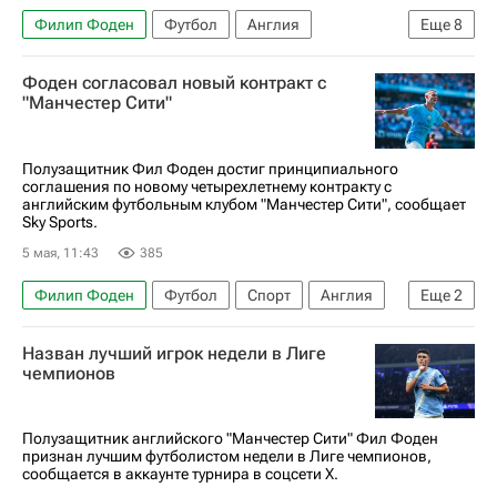
Филип Фоден
Футбол
Англия
Еще
8
Томас Тухель
ЧМ по футболу 2026
Фоден согласовал новый контракт с
Кол Палмер
Гарри Магуайр
"Манчестер Сити"
Джеррод Боуэн
Трент Александер-Арнолд
Авторы РИА Новости Спорт
Полузащитник Фил Фоден достиг принципиального
соглашения по новому четырехлетнему контракту с
Материалы РИА Спорт
английским футбольным клубом "Манчестер Сити", сообщает
Sky Sports.
5 мая, 11:43
385
Филип Фоден
Футбол
Спорт
Англия
Еще
2
АПЛ 2026-2027 (Чемпионат Англии по футболу)
Назван лучший игрок недели в Лиге
Манчестер Сити
чемпионов
Полузащитник английского "Манчестер Сити" Фил Фоден
признан лучшим футболистом недели в Лиге чемпионов,
сообщается в аккаунте турнира в соцсети Х.