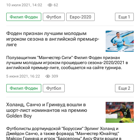
10 июля 2021, 14:02
62
Филип Фоден
Футбол
Евро-2020
Еще
1
Англия
Фоден признан лучшим молодым
игроком сезона в английской премьер-
лиге
Полузащитник "Манчестер Сити" Филип Фоден признан
лучшим молодым игроком прошедшего сезона-2020/2021 в
английской премьер-лиге, сообщается на сайте турнира.
5 июня 2021, 16:22
309
Филип Фоден
Футбол
Еще
2
АПЛ 2026-2027 (Чемпионат Англии по футболу)
Холанд, Санчо и Гринвуд вошли в
Манчестер Сити
шорт-лист номинантов на премию
Golden Boy
Футболисты дортмундской "Боруссии" Эрлинг Холанд и
Джейдон Санчо, а также форвард "Манчестер Юнайтед"
Мэйсон Гринвуд и игрок "Барселоны" Ансу Фати вошли в