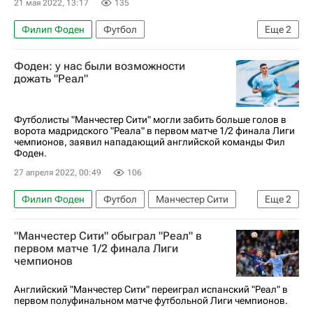
21 мая 2022, 13:17
135
Филип Фоден
Футбол
Еще
2
АПЛ 2026-2027 (Чемпионат Англии по футболу)
Фоден: у нас были возможности
Манчестер Сити
дожать "Реал"
Футболисты "Манчестер Сити" могли забить больше голов в
ворота мадридского "Реала" в первом матче 1/2 финала Лиги
чемпионов, заявил нападающий английской команды Фил
Фоден.
27 апреля 2022, 00:49
106
Филип Фоден
Футбол
Манчестер Сити
Еще
2
Реал Мадрид
"Манчестер Сити" обыграл "Реал" в
Лига чемпионов УЕФА 2026-2027
первом матче 1/2 финала Лиги
чемпионов
Английский "Манчестер Сити" переиграл испанский "Реал" в
первом полуфинальном матче футбольной Лиги чемпионов.