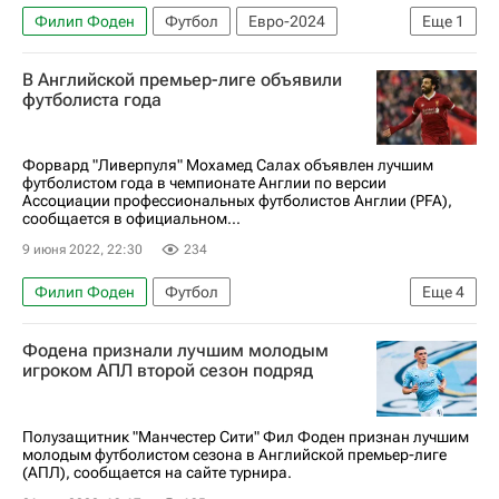
Филип Фоден
Футбол
Евро-2024
Еще
1
Сборная Англии по футболу
В Английской премьер-лиге объявили
футболиста года
Форвард "Ливерпуля" Мохамед Салах объявлен лучшим
футболистом года в чемпионате Англии по версии
Ассоциации профессиональных футболистов Англии (PFA),
сообщается в официальном...
9 июня 2022, 22:30
234
Филип Фоден
Футбол
Еще
4
АПЛ 2026-2027 (Чемпионат Англии по футболу)
Фодена признали лучшим молодым
Ливерпуль
Мохамед Салах
игроком АПЛ второй сезон подряд
Манчестер Сити
Полузащитник "Манчестер Сити" Фил Фоден признан лучшим
молодым футболистом сезона в Английской премьер-лиге
(АПЛ), сообщается на сайте турнира.