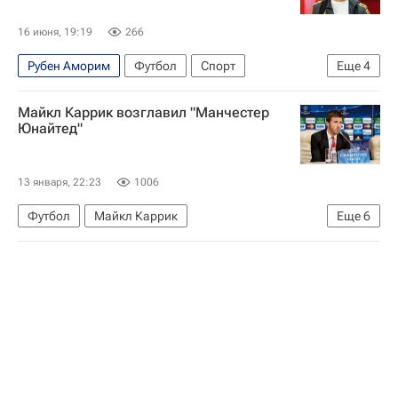
16 июня, 19:19
266
Рубен Аморим
Футбол
Спорт
Еще
4
Массимилиано Аллегри
Манчестер Юнайтед
Майкл Каррик возглавил "Манчестер
Милан
Юнайтед"
Серия А 2026-2027 (Чемпионат Италии по футболу)
13 января, 22:23
1006
Футбол
Майкл Каррик
Еще
6
Манчестер Юнайтед
АПЛ 2026-2027 (Чемпионат Англии по футболу)
Трансферы
Трансферы в АПЛ
Даррен Флетчер
Джонатан Вудгейт