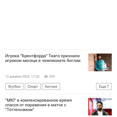
Кубок Англии
Игрока "Брентфорда" Тиаго признали
игроком месяца в чемпионате Англии
12 декабря 2025, 17:02
249
Футбол
Спорт
Англия
Еще
7
АПЛ 2026-2027 (Чемпионат Англии по футболу)
"МЮ" в компенсированное время
Харви Барнс
Жереми Доку
спасся от поражения в матче с
"Тоттенхэмом"
Бруну Фернандеш
Челси