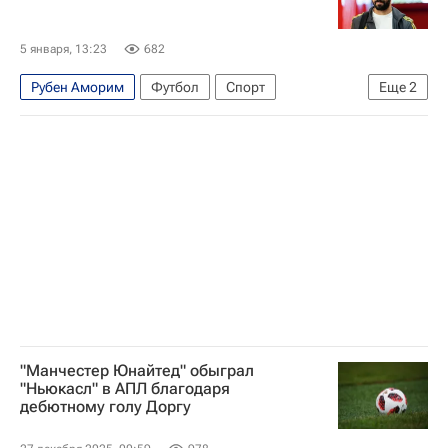
Оле-Гуннар Сульшер
5 января, 13:23
682
Рубен Аморим
Футбол
Спорт
Еще
2
Манчестер Юнайтед
АПЛ 2026-2027 (Чемпионат Англии по футболу)
"Манчестер Юнайтед" обыграл
"Ньюкасл" в АПЛ благодаря
дебютному голу Доргу