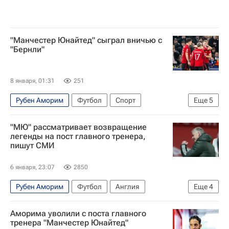
"Манчестер Юнайтед" сыграл вничью с
"Бернли"
8 января, 01:31
251
Рубен Аморим
Футбол
Спорт
Еще
5
Беньямин Шешко
Даррен Флетчер
"МЮ" рассматривает возвращение
Манчестер Юнайтед
Бернли
легенды на пост главного тренера,
пишут СМИ
АПЛ 2026-2027 (Чемпионат Англии по футболу)
6 января, 23:07
2850
Рубен Аморим
Футбол
Англия
Еще
4
Даррен Флетчер
Манчестер Юнайтед
Аморима уволили с поста главного
АПЛ 2026-2027 (Чемпионат Англии по футболу)
тренера "Манчестер Юнайтед"