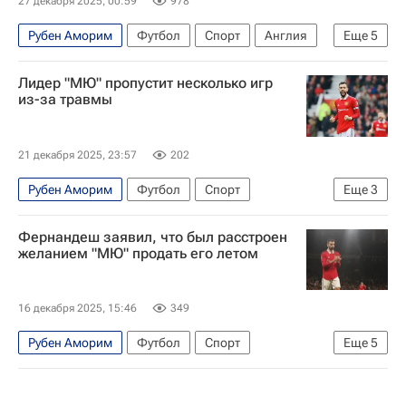
27 декабря 2025, 00:59
978
Рубен Аморим
Футбол
Спорт
Англия
Еще
5
Манчестер
Лидер "МЮ" пропустит несколько игр
АПЛ 2026-2027 (Чемпионат Англии по футболу)
из-за травмы
Манчестер Юнайтед
Лечче
Вулверхэмптон
21 декабря 2025, 23:57
202
Рубен Аморим
Футбол
Спорт
Еще
3
Бруну Фернандеш
Манчестер Юнайтед
Фернандеш заявил, что был расстроен
АПЛ 2026-2027 (Чемпионат Англии по футболу)
желанием "МЮ" продать его летом
16 декабря 2025, 15:46
349
Рубен Аморим
Футбол
Спорт
Еще
5
Саудовская Аравия
Бруну Фернандеш
Аль-Наср
Манчестер Юнайтед