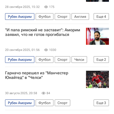
28 сентября 2025, 15:32
175
Рубен Аморим
Футбол
Спорт
Англия
Еще
4
Гарет Саутгейт
"И папа римский не заставит": Аморим
АПЛ 2026-2027 (Чемпионат Англии по футболу)
заявил, что не готов прогибаться
Манчестер Юнайтед
Мидлсбро
20 сентября 2025, 01:56
1030
Рубен Аморим
Футбол
Спорт
Челси
Еще
2
Манчестер Юнайтед
Гарначо перешел из "Манчестер
АПЛ 2026-2027 (Чемпионат Англии по футболу)
Юнайтед" в "Челси"
30 августа 2025, 20:58
84
Рубен Аморим
Футбол
Спорт
Еще
3
Алехандро Гарначо
Манчестер Юнайтед