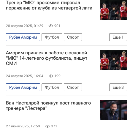
Тренер "МЮ" прокомментировал
Челси
поражение от клуба из четвертой лиги
28 августа 2025, 01:29
901
Рубен Аморим
Футбол
Спорт
Еще
1
Манчестер Юнайтед
Аморим привлек к работе с основой
"МЮ" 14-летнего футболиста, пишут
СМИ
24 августа 2025, 16:04
199
Рубен Аморим
Футбол
Спорт
Еще
3
Манчестер Юнайтед
Мидлсбро
Би-би-си
Ван Нистелрой покинул пост главного
тренера "Лестера"
27 июня 2025, 12:59
371