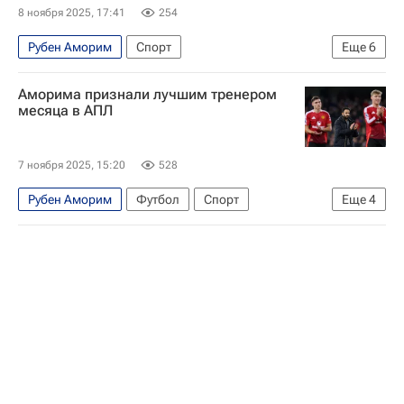
Манчестер Юнайтед
Брентфорд
8 ноября 2025, 17:41
254
Рубен Аморим
Спорт
Еще
6
АПЛ 2026-2027 (Чемпионат Англии по футболу)
Аморима признали лучшим тренером
Футбол
Маттейс де Лигт
Ришарлисон
месяца в АПЛ
Манчестер Юнайтед
Ноттингем Форест
7 ноября 2025, 15:20
528
Рубен Аморим
Футбол
Спорт
Еще
4
Манчестер Юнайтед
Сандерленд
Ливерпуль
АПЛ 2026-2027 (Чемпионат Англии по футболу)