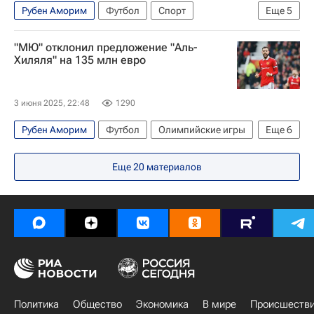
Рубен Аморим
Футбол
Спорт
Еще
5
Руд ван Нистелрой
Лестер Сити
"МЮ" отклонил предложение "Аль-
Манчестер Юнайтед
ПСВ
Хиляля" на 135 млн евро
АПЛ 2026-2027 (Чемпионат Англии по футболу)
3 июня 2025, 22:48
1290
Рубен Аморим
Футбол
Олимпийские игры
Еще
6
Англия
Бруну Фернандеш
Еще
20
материалов
Манчестер Юнайтед
Аль-Хиляль (Эр-Рияд)
АПЛ 2026-2027 (Чемпионат Англии по футболу)
Кубок Англии
Политика
Общество
Экономика
В мире
Происшеств