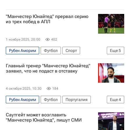
"Манчестер Юнайтед" прервал серию
из трех побед в АПЛ
1 ноября 2025, 20:00
402
Рубен Аморим
Футбол
Спорт
Еще
5
Каземиро
Морган Гиббс-Уайт
Главный тренер "Манчестер Юнайтед"
Манчестер Юнайтед
Ноттингем Форест
заявил, что не подаст в отставку
АПЛ 2026-2027 (Чемпионат Англии по футболу)
4 октября 2025, 10:30
184
Рубен Аморим
Футбол
Португалия
Еще
4
Спортинг (Лиссабон)
Манчестер Юнайтед
Саутгейт может возглавить
АПЛ 2026-2027 (Чемпионат Англии по футболу)
"Манчестер Юнайтед", пишут СМИ
Спорт