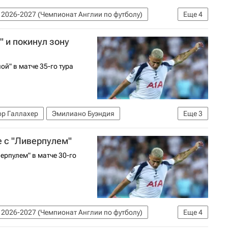
2026-2027 (Чемпионат Англии по футболу)
Еще
4
Хотспур
Вест Хэм (до 21 года)
" и покинул зону
ой" в матче 35-го тура
р Галлахер
Эмилиано Буэндия
Еще
3
 2026-2027 (Чемпионат Англии по футболу)
е с "Ливерпулем"
ерпулем" в матче 30-го
2026-2027 (Чемпионат Англии по футболу)
Еще
4