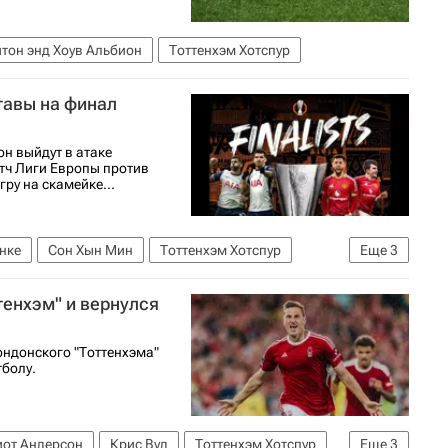
тон энд Хоув Альбион
Тоттенхэм Хотспур
тавы на финал
н выйдут в атаке
тч Лиги Европы против
ру на скамейке...
нке
Сон Хын Мин
Тоттенхэм Хотспур
Еще
3
ропы УЕФА 2026-2027
тенхэм" и вернулся
ондонского "Тоттенхэма"
тболу.
иот Андерсон
Крис Вуд
Тоттенхэм Хотспур
Еще
3