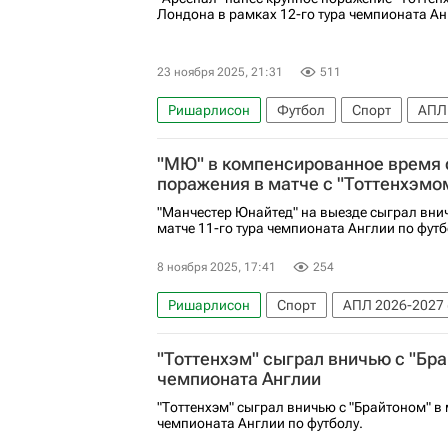
Лондона в рамках 12-го тура чемпионата Ан
23 ноября 2025, 21:31
511
Ришарлисон
Футбол
Спорт
АПЛ 
Эберечи Эзе
Леандро Троссард
Арс
"МЮ" в компенсированное время 
поражения в матче с "Тоттенхэмо
"Манчестер Юнайтед" на выезде сыграл внич
матче 11-го тура чемпионата Англии по футб
8 ноября 2025, 17:41
254
Ришарлисон
Спорт
АПЛ 2026-2027 
Маттейс де Лигт
Рубен Аморим
Ман
"Тоттенхэм" сыграл вничью с "Бра
чемпионата Англии
"Тоттенхэм" сыграл вничью с "Брайтоном" в 
чемпионата Англии по футболу.