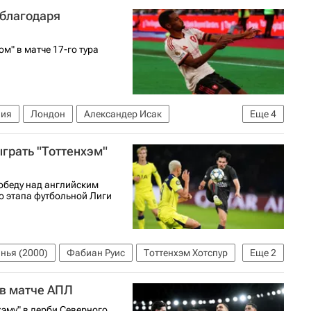
тон энд Хоув Альбион
Тоттенхэм Хотспур
 благодаря
м" в матче 17-го тура
лия
Лондон
Александер Исак
Еще
4
иверпуль
ыграть "Тоттенхэм"
болу)
обеду над английским
го этапа футбольной Лиги
нья (2000)
Фабиан Руис
Тоттенхэм Хотспур
Еще
2
ов УЕФА 2026-2027
 в матче АПЛ
хэму" в дерби Северного