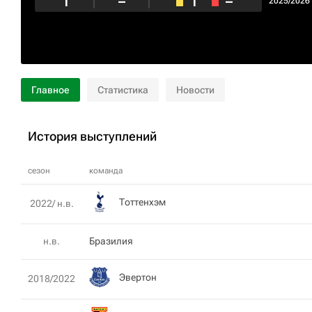
1
–
1
–
2025/2026
Главное
Статистика
Новости
История выступлений
сезон
команда
Тоттенхэм
2022/ н.в.
н.в.
Бразилия
Эвертон
2018/2022