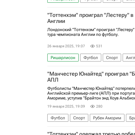
Ноттингем Форест
Ливерпуль
АПЛ 
"Тоттенхэм" проиграл "Лестеру" 
Англии
Лондонский "Тоттенхэм" проиграл "Лестеру"
тура чемпионата Англии по футболу.
26 января 2025, 19:07
531
Ришарлисон
Футбол
Спорт
Анг
Тоттенхэм Хотспур
Лестер Сити
Бре
"Манчестер Юнайтед" проиграл "Б
АПЛ 2026-2027 (Чемпионат Англии по фут
АПЛ
Футболисты "Манчестер Юнайтед" потерпели
Английской премьер-лиге (АПЛ) при португа
Амориме, уступив "Брайтон энд Хоув Альбио
19 января 2025, 19:09
280
Футбол
Спорт
Рубен Аморим
Бр
АПЛ 2026-2027 (Чемпионат Англии по фут
"Тоттенхэм" одержал третью побе