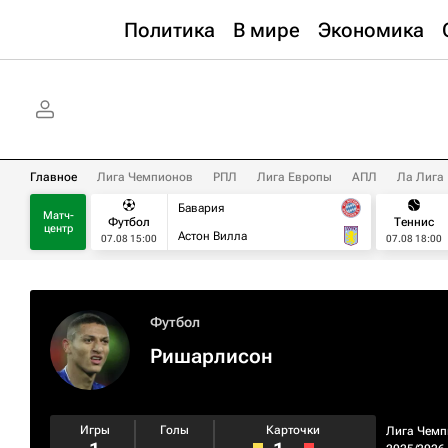
Политика
В мире
Экономика
Главное
Лига Чемпионов
РПЛ
Лига Европы
АПЛ
Ла Лига
Бавария
Матч-
Футбол
Теннис
центр
Астон Вилла
07.08 15:00
07.08 18:00
Футбол
Ришарлисон
Игры
Голы
Карточки
Лига Чемп