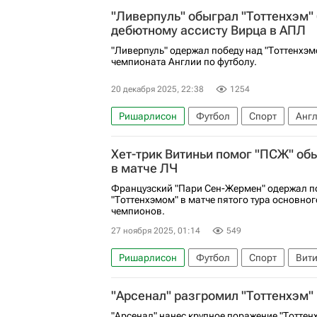
Доминик Собослаи
Ливерпуль
Брай
"Ливерпуль" обыграл "Тоттенхэм"
дебютному ассисту Вирца в АПЛ
"Ливерпуль" одержал победу над "Тоттенхэмо
чемпионата Англии по футболу.
20 декабря 2025, 22:38
1254
Ришарлисон
Футбол
Спорт
Анг
Флориан Вирц
Тоттенхэм Хотспур
Л
Хет-трик Витиньи помог "ПСЖ" об
АПЛ 2026-2027 (Чемпионат Англии по фут
в матче ЛЧ
Французский "Пари Сен-Жермен" одержал п
"Тоттенхэмом" в матче пятого тура основно
чемпионов.
27 ноября 2025, 01:14
549
Ришарлисон
Футбол
Спорт
Вити
Пари Сен-Жермен (ПСЖ)
Лига чемпион
"Арсенал" разгромил "Тоттенхэм"
"Арсенал" нанес крупное поражение "Тоттен