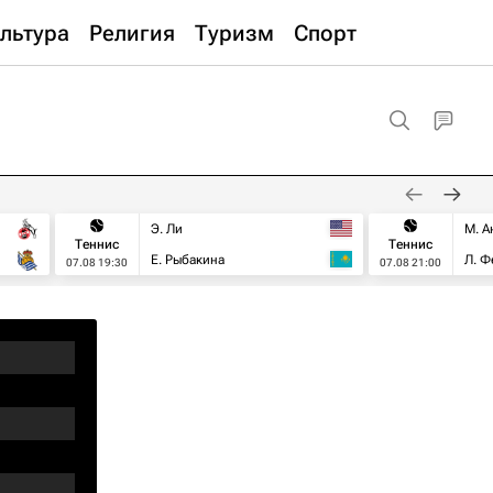
льтура
Религия
Туризм
Спорт
Э. Ли
М. А
Теннис
Теннис
Е. Рыбакина
Л. Ф
07.08 19:30
07.08 21:00