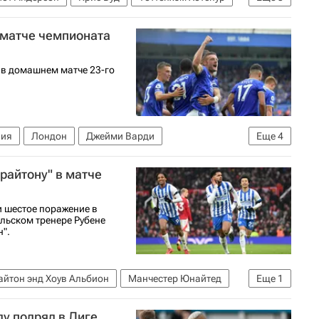
2026-2027 (Чемпионат Англии по футболу)
в матче чемпионата
 в домашнем матче 23-го
лия
Лондон
Джейми Варди
Еще
4
нтфорд
райтону" в матче
болу)
 шестое поражение в
льском тренере Рубене
н".
айтон энд Хоув Альбион
Манчестер Юнайтед
Еще
1
болу)
ду подряд в Лиге