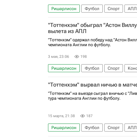
Ришарлисон
Футбол
Спорт
АПЛ 
Челси
Энцо Фернандес
Тоттенхэм 
"Тоттенхэм" обыграл "Астон Виллу
вылета из АПЛ
"Тоттенхэм" одержал победу над "Астон Вилл
чемпионата Англии по футболу.
3 мая, 23:06
198
Ришарлисон
Футбол
Спорт
Коно
Тоттенхэм Хотспур
Астон Вилла
АПЛ
"Тоттенхэм" вырвал ничью в матч
"Тоттенхэм" на выезде сыграл вничью с "Лив
тура чемпионата Англии по футболу.
15 марта, 21:38
187
Ришарлисон
Футбол
Спорт
АПЛ 