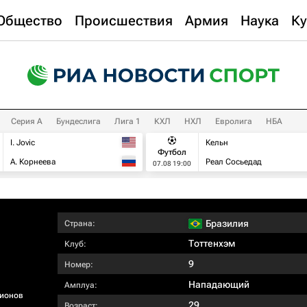
Общество
Происшествия
Армия
Наука
Ку
Серия А
Бундеслига
Лига 1
КХЛ
НХЛ
Евролига
НБА
I. Jovic
Кельн
Футбол
А. Корнеева
Реал Сосьедад
07.08 19:00
Бразилия
Страна:
Тоттенхэм
Клуб:
9
Номер:
Нападающий
Амплуа:
ионов
29
Возраст: