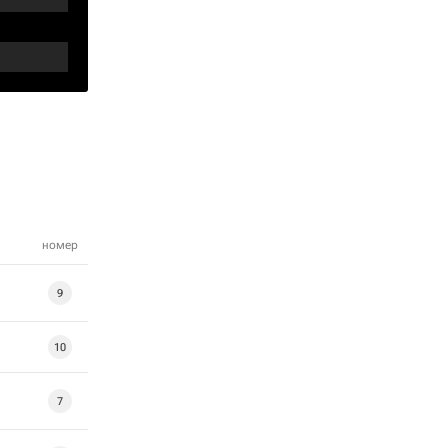
номер
9
10
7