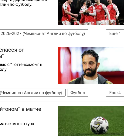
глии по футболу.
2026-2027 (Чемпионат Англии по футболу)
Еще
4
енал (Лондон)
Тоттенхэм Хотспур
спасся от
м"
ью с "Тоттенхэмом" в
олу.
(Чемпионат Англии по футболу)
Футбол
Еще
4
честер Юнайтед
Ноттингем Форест
йтоном" в матче
матче пятого тура