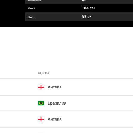
184 см
Рост:
83 кг
Вес:
страна
Англия
Бразилия
Англия