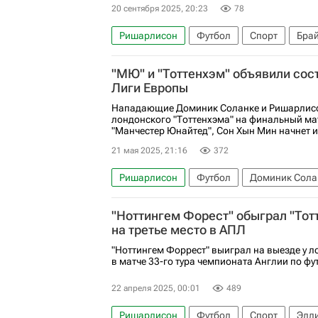
20 сентября 2025, 20:23
78
Ришарлисон
Футбол
Спорт
Брай
"МЮ" и "Тоттенхэм" объявили сос
Лиги Европы
Нападающие Доминик Соланке и Ришарлисо
лондонского "Тоттенхэма" на финальный ма
"Манчестер Юнайтед", Сон Хын Мин начнет иг
21 мая 2025, 21:16
372
Ришарлисон
Футбол
Доминик Сола
Манчестер Юнайтед
Спорт
Лига Ев
"Ноттингем Форест" обыграл "Тот
на третье место в АПЛ
"Ноттингем Форрест" выиграл на выезде у л
в матче 33-го тура чемпионата Англии по фу
22 апреля 2025, 00:01
489
Ришарлисон
Футбол
Спорт
Элл