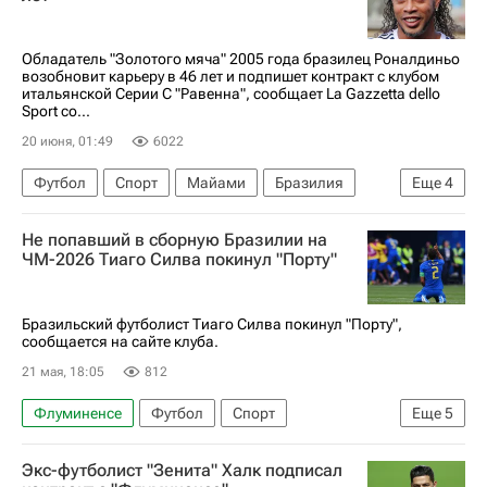
Серия А 2026-2027 (Чемпионат Италии по футболу)
Спорт
Обладатель "Золотого мяча" 2005 года бразилец Роналдиньо
возобновит карьеру в 46 лет и подпишет контракт с клубом
итальянской Серии C "Равенна", сообщает La Gazzetta dello
Sport со...
20 июня, 01:49
6022
Футбол
Спорт
Майами
Бразилия
Еще
4
Роналдиньо
Читтаделла
Гремио
Не попавший в сборную Бразилии на
Пари Сен-Жермен (ПСЖ)
ЧМ-2026 Тиаго Силва покинул "Порту"
Бразильский футболист Тиаго Силва покинул "Порту",
сообщается на сайте клуба.
21 мая, 18:05
812
Флуминенсе
Футбол
Спорт
Еще
5
Тиаго Силва
Порту
Милан
Экс-футболист "Зенита" Халк подписал
Серия А 2026-2027 (Чемпионат Италии по футболу)