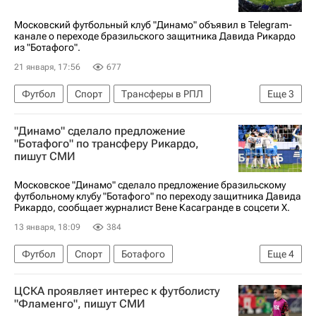
Московский футбольный клуб "Динамо" объявил в Telegram-
канале о переходе бразильского защитника Давида Рикардо
из "Ботафого".
21 января, 17:56
677
Футбол
Спорт
Трансферы в РПЛ
Еще
3
Ботафого
Динамо Москва
"Динамо" сделало предложение
РПЛ 2026-2027 (Чемпионат России по футболу)
"Ботафого" по трансферу Рикардо,
пишут СМИ
Московское "Динамо" сделало предложение бразильскому
футбольному клубу "Ботафого" по переходу защитника Давида
Рикардо, сообщает журналист Вене Касагранде в соцсети Х.
13 января, 18:09
384
Футбол
Спорт
Ботафого
Еще
4
Динамо Москва
Торино
ЦСКА проявляет интерес к футболисту
РПЛ 2026-2027 (Чемпионат России по футболу)
"Фламенго", пишут СМИ