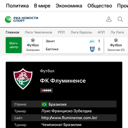
Политика
В мире
Экономика
Общество
Про
Главное
Лига Чемпионов
РПЛ
Лига Европы
АПЛ
Ла Лига
1
Зенит
Матч-
Футбол
Футбол
центр
0
Балтика
Завершен
Закончен (П)
Футбол
ФК Флуминенсе
Бразилия
Страна:
Луис Франциско Зубелдиа
Тренер:
http://www.fluminense.com.br/
Сайт:
Чемпионат Бразилии
Турнир: