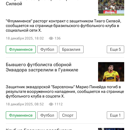
Силвой
"Флуминенсе" расторг контракт с защитником Тиаго Силвой,
сообщается на странице бразильского футбольного клуба в
социальной сети X.
18 декабря 2025, 18:02
136
Флуминенсе
Футбол
Бразилия
Еще
5
Тиаго Силва
Челси
Жувентуде
Бывшего футболиста сборной
Лига чемпионов УЕФА 2026-2027
Спорт
Эквадора застрелили в Гуаякиле
Защитник эквадорской "Барселоны" Марио Пинейда погиб в
результате вооруженного нападения, сообщается на странице
футбольного клуба в соцсети Х.
18 декабря 2025, 08:52
1112
Флуминенсе
Футбол
Спорт
Еще
1
Ин­де­пендь­ен­те (Медельин)