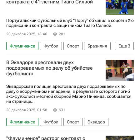
контракта с 41-летним Тиаго Силвой
Португальский футбольный клуб "Порту" объявил в соцсети Х о
подписании контракта с защитником Тиаго Силвой.
20 декабря 2025, 18:46
281
Флуминенсе
Футбол
Спорт
Бразилия
Еще
3
Тиаго Силва
Порту
В Эквадоре арестовали двух
Лига чемпионов УЕФА 2026-2027
подозреваемых по делу об убийстве
футболиста
Эквадорская полиция арестовала двух подозреваемых по
делу о вооруженном нападении, в результате которого погиб
экс-футболист местной сборной Марио Пинейда, сообщается
на странице...
20 декабря 2025, 01:58
631
Флуминенсе
Футбол
Спорт
Эквадор
"Флуминенсе" расторг контракт с