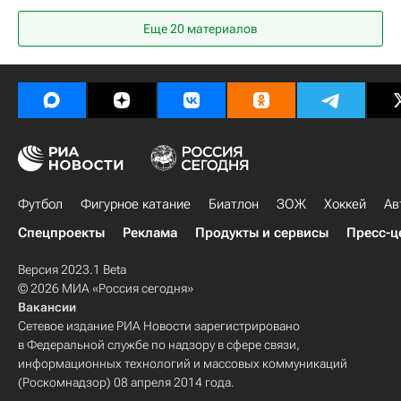
РПЛ 2026-2027 (Чемпионат России по футболу)
Еще 20 материалов
Трансферы в РПЛ
Футбол
Фигурное катание
Биатлон
ЗОЖ
Хоккей
Ав
Спецпроекты
Реклама
Продукты и сервисы
Пресс-ц
Версия 2023.1 Beta
© 2026 МИА «Россия сегодня»
Вакансии
Сетевое издание РИА Новости зарегистрировано
в Федеральной службе по надзору в сфере связи,
информационных технологий и массовых коммуникаций
(Роскомнадзор) 08 апреля 2014 года.