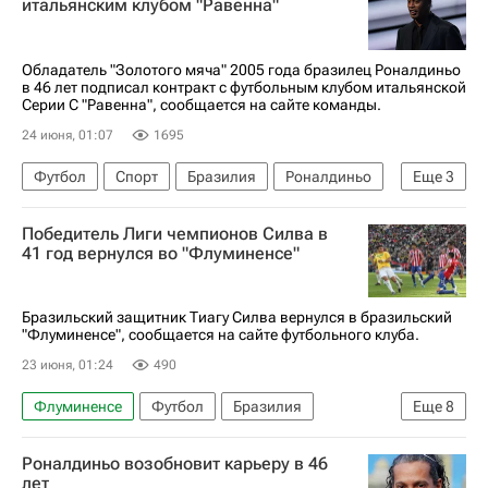
итальянским клубом "Равенна"
Ромарио (2000)
Фламенго
Лига чемпионов УЕФА 2026-2027
Обладатель "Золотого мяча" 2005 года бразилец Роналдиньо
в 46 лет подписал контракт с футбольным клубом итальянской
Серии C "Равенна", сообщается на сайте команды.
24 июня, 01:07
1695
Футбол
Спорт
Бразилия
Роналдиньо
Еще
3
Читтаделла
Гремио
Победитель Лиги чемпионов Силва в
Пари Сен-Жермен (ПСЖ)
41 год вернулся во "Флуминенсе"
Бразильский защитник Тиагу Силва вернулся в бразильский
"Флуминенсе", сообщается на сайте футбольного клуба.
23 июня, 01:24
490
Флуминенсе
Футбол
Бразилия
Еще
8
Франция
США
Тиаго Силва
Порту
Роналдиньо возобновит карьеру в 46
Милан
Лига чемпионов УЕФА 2026-2027
лет