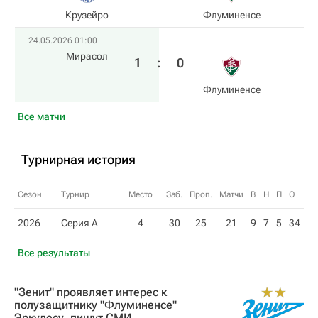
Крузейро
Флуминенсе
24.05.2026 01:00
Мирасол
1
:
0
Флуминенсе
Все матчи
Турнирная история
Сезон
Турнир
Место
Заб.
Проп.
Матчи
В
Н
П
О
2026
Серия А
4
30
25
21
9
7
5
34
Все результаты
"Зенит" проявляет интерес к
полузащитнику "Флуминенсе"
Эркулесу, пишут СМИ