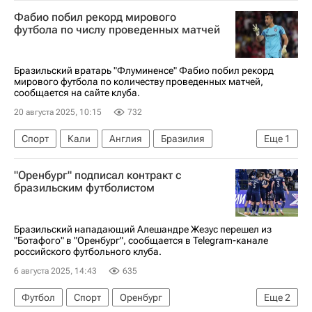
Карло Анчелотти
CBF
Неймар
Сантос
Фабио побил рекорд мирового
Бразильская конфедерация футбола
футбола по числу проведенных матчей
Бразильский вратарь "Флуминенсе" Фабио побил рекорд
мирового футбола по количеству проведенных матчей,
сообщается на сайте клуба.
20 августа 2025, 10:15
732
Спорт
Кали
Англия
Бразилия
Еще
1
Питер Шилтон
"Оренбург" подписал контракт с
бразильским футболистом
Бразильский нападающий Алешандре Жезус перешел из
"Ботафого" в "Оренбург", сообщается в Telegram-канале
российского футбольного клуба.
6 августа 2025, 14:43
635
Футбол
Спорт
Оренбург
Еще
2