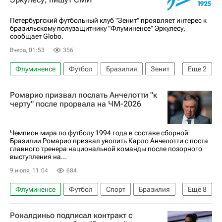
Петербургский футбольный клуб "Зенит" проявляет интерес к
бразильскому полузащитнику "Флуминенсе" Эркулесу,
сообщает Globo.
Вчера, 01:53
356
Флуминенсе
Футбол
Бразилия
Зенит
Еще
2
РПЛ 2026-2027 (Чемпионат России по футболу)
Ромарио призвал послать Анчелотти "к
Россия
черту" после прорвала на ЧМ-2026
Чемпион мира по футболу 1994 года в составе сборной
Бразилии Ромарио призвал уволить Карло Анчелотти с поста
главного тренера национальной команды после позорного
выступления на...
9 июля, 11:04
684
Флуминенсе
Футбол
Спорт
Бразилия
Еще
8
Нидерланды
Испания
Ромарио
Роналдиньо подписал контракт с
Карло Анчелотти
ЧМ по футболу 2026