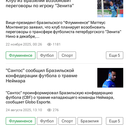
Клуб из Бразилии возобновит
переговоры по игроку "Зенита"
Вице-президент бразильского "Флуминенсе" Маттеус
Монтенегро заявил, что клуб планирует возобновить
переговоры о трансфере футболиста петербургского "Зенита"
Нино в декабре,...
22 ноября 2025, 00:26
1181
Флуминенсе
Футбол
Спорт
Еще
5
Александр Медведев
Нино
Зенит
"Сантос" сообщил Бразильской
РПЛ 2026-2027 (Чемпионат России по футболу)
конфедерации футбола о травме
Неймара
Трансферы в РПЛ
"Сантос" проинформировал Бразильскую конфедерацию
футбола (CBF) о травме нападающего команды Неймара,
сообщает Globo Esporte.
24 августа 2025, 13:10
276
Флуминенсе
Футбол
Спорт
Бразилия
Еще
5