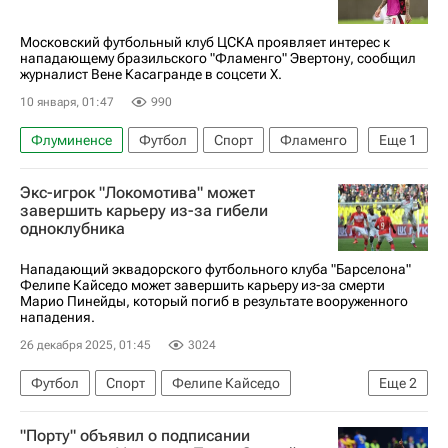
Трансферы в РПЛ
Московский футбольный клуб ЦСКА проявляет интерес к
нападающему бразильского "Фламенго" Эвертону, сообщил
журналист Вене Касагранде в соцсети X.
10 января, 01:47
990
Флуминенсе
Футбол
Спорт
Фламенго
Еще
1
ПФК ЦСКА
Экс-игрок "Локомотива" может
завершить карьеру из-за гибели
одноклубника
Нападающий эквадорского футбольного клуба "Барселона"
Фелипе Кайседо может завершить карьеру из-за смерти
Марио Пинейды, который погиб в результате вооруженного
нападения.
26 декабря 2025, 01:45
3024
Футбол
Спорт
Фелипе Кайседо
Еще
2
Локомотив (Москва)
Вокруг спорта
"Порту" объявил о подписании