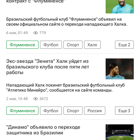
контракт с "Флуминенсе"
Лига чемпионов УЕФА 2026-2027
Бразильский футбольный клуб "Флуминенсе" объявил на
своем официальном сайте о переходе нападающего Халка.
6 мая, 01:49
779
Флуминенсе
Футбол
Спорт
Халк
Еще
2
Зенит
Атлетико Минейро
Экс-звезда "Зенита" Халк уйдет из
бразильского клуба после пяти лет
работы
Нападающий Халк покинет бразильский футбольный клуб
"Атлетико Минейро", сообщается на сайте команды.
2 мая, 10:48
3672
Флуминенсе
Футбол
Спорт
Россия
Еще
3
Халк
Атлетико Минейро
Ботафого
"Динамо" объявило о переходе
защитника из Бразилии