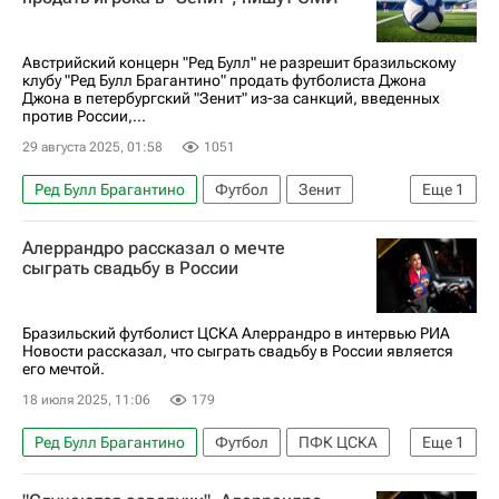
Спорт
Австрийский концерн "Ред Булл" не разрешит бразильскому
клубу "Ред Булл Брагантино" продать футболиста Джона
Джона в петербургский "Зенит" из-за санкций, введенных
против России,...
29 августа 2025, 01:58
1051
Ред Булл Брагантино
Футбол
Зенит
Еще
1
Спорт
Алеррандро рассказал о мечте
сыграть свадьбу в России
Бразильский футболист ЦСКА Алеррандро в интервью РИА
Новости рассказал, что сыграть свадьбу в России является
его мечтой.
18 июля 2025, 11:06
179
Ред Булл Брагантино
Футбол
ПФК ЦСКА
Еще
1
Спорт