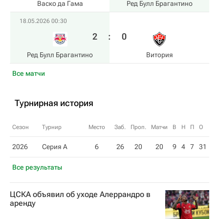
Васко да Гама
Ред Булл Брагантино
18.05.2026 00:30
2
:
0
Ред Булл Брагантино
Витория
Все матчи
Турнирная история
Сезон
Турнир
Место
Заб.
Проп.
Матчи
В
Н
П
О
2026
Серия А
6
26
20
20
9
4
7
31
Все результаты
ЦСКА объявил об уходе Алеррандро в
аренду