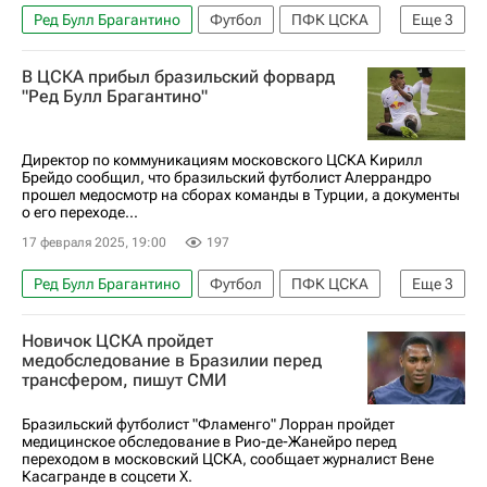
Ред Булл Брагантино
Футбол
ПФК ЦСКА
Еще
3
Трансферы в РПЛ
В ЦСКА прибыл бразильский форвард
РПЛ 2026-2027 (Чемпионат России по футболу)
"Ред Булл Брагантино"
Трансферы
Директор по коммуникациям московского ЦСКА Кирилл
Брейдо сообщил, что бразильский футболист Алеррандро
прошел медосмотр на сборах команды в Турции, а документы
о его переходе...
17 февраля 2025, 19:00
197
Ред Булл Брагантино
Футбол
ПФК ЦСКА
Еще
3
РПЛ 2026-2027 (Чемпионат России по футболу)
Новичок ЦСКА пройдет
Трансферы
Трансферы в РПЛ
медобследование в Бразилии перед
трансфером, пишут СМИ
Бразильский футболист "Фламенго" Лорран пройдет
медицинское обследование в Рио-де-Жанейро перед
переходом в московский ЦСКА, сообщает журналист Вене
Касагранде в соцсети X.