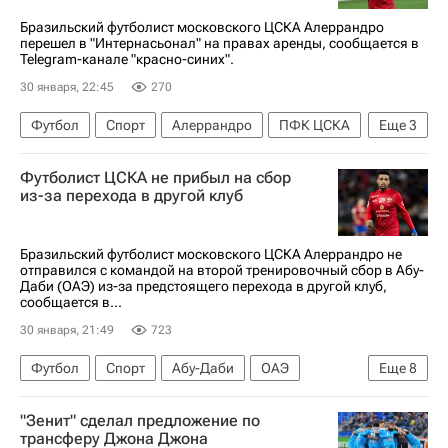
Бразильский футболист московского ЦСКА Алеррандро
перешел в "Интернасьонал" на правах аренды, сообщается в
Telegram-канале "красно-синих".
30 января, 22:45
270
Футбол
Спорт
Алеррандро
ПФК ЦСКА
Еще
3
Интернасьонал
Трансферы в РПЛ
Футболист ЦСКА не прибыл на сбор
РПЛ 2026-2027 (Чемпионат России по футболу)
из-за перехода в другой клуб
Бразильский футболист московского ЦСКА Алеррандро не
отправился с командой на второй тренировочный сбор в Абу-
Даби (ОАЭ) из-за предстоящего перехода в другой клуб,
сообщается в...
30 января, 21:49
723
Футбол
Спорт
Абу-Даби
ОАЭ
Еще
8
Бразилия
Юри Алберто
Алеррандро
"Зенит" сделал предложение по
ПФК ЦСКА
Зенит
Интернасьонал
трансферу Джона Джона