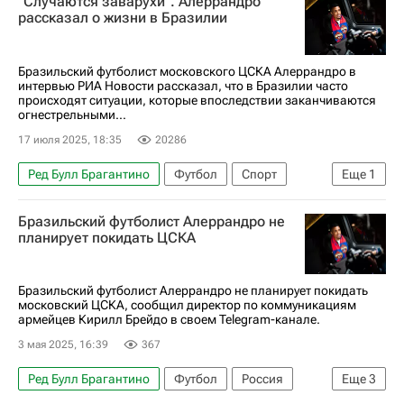
"Случаются заварухи". Алеррандро
рассказал о жизни в Бразилии
Бразильский футболист московского ЦСКА Алеррандро в
интервью РИА Новости рассказал, что в Бразилии часто
происходят ситуации, которые впоследствии заканчиваются
огнестрельными...
17 июля 2025, 18:35
20286
Ред Булл Брагантино
Футбол
Спорт
Еще
1
ПФК ЦСКА
Бразильский футболист Алеррандро не
планирует покидать ЦСКА
Бразильский футболист Алеррандро не планирует покидать
московский ЦСКА, сообщил директор по коммуникациям
армейцев Кирилл Брейдо в своем Telegram-канале.
3 мая 2025, 16:39
367
Ред Булл Брагантино
Футбол
Россия
Еще
3