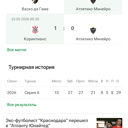
Васко да Гама
Атлетико Минейро
25.05.2026 00:30
1
:
0
Коринтианс
Атлетико Минейро
Все матчи
Турнирная история
Сезон
Турнир
Место
Заб.
Проп.
Матчи
В
Н
П
О
2026
Серия А
10
27
27
21
8
5
8
29
Все результаты
Экс-футболист "Краснодара" перешел
в "Атланту Юнайтед"