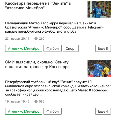
Кассьерра перешел из "Зенита" в
Жоржиньо
Ланус
Фламенго
"Атлетико Минейро"
Нападающий Матео Кассьерра перешел из "Зенита" в
бразильский "Атлетико Минейро", сообщается в Telegram-
канале петербургского футбольного клуба.
23 января, 20:11
260
Атлетико Минейро
Футбол
Спорт
Еще
8
Россия
Кали
Матео Кассьерра
Халк
СМИ выяснили, сколько "Зениту"
Лусиано Гонду
Зенит
Сочи
заплатят за трансфер Кассьерры
РПЛ 2026-2027 (Чемпионат России по футболу)
Петербургский футбольный клуб "Зенит" получит 10
миллионов евро от бразильской команды "Атлетико Минейро"
за трансфер колумбийского нападающего Матео Кассьерры,
сообщает инсайдер...
19 января, 19:45
582
Атлетико Минейро
Футбол
Еще
4