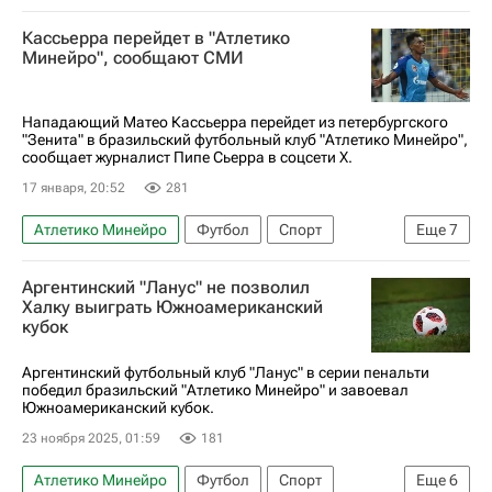
Матео Кассьерра
Зенит
Кассьерра перейдет в "Атлетико
РПЛ 2026-2027 (Чемпионат России по футболу)
Минейро", сообщают СМИ
Сочи
Нападающий Матео Кассьерра перейдет из петербургского
"Зенита" в бразильский футбольный клуб "Атлетико Минейро",
сообщает журналист Пипе Сьерра в соцсети Х.
17 января, 20:52
281
Атлетико Минейро
Футбол
Спорт
Еще
7
Россия
Кали
Матео Кассьерра
Халк
Аргентинский "Ланус" не позволил
Зенит
Монтеррей
Халку выиграть Южноамериканский
кубок
РПЛ 2026-2027 (Чемпионат России по футболу)
Аргентинский футбольный клуб "Ланус" в серии пенальти
победил бразильский "Атлетико Минейро" и завоевал
Южноамериканский кубок.
23 ноября 2025, 01:59
181
Атлетико Минейро
Футбол
Спорт
Еще
6