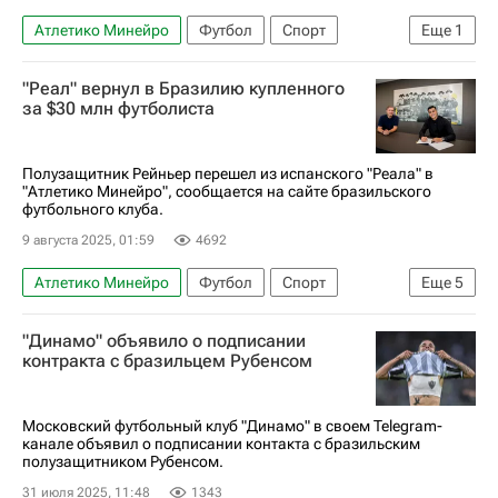
Атлетико Минейро
Футбол
Спорт
Еще
1
Хорхе Сампаоли
"Реал" вернул в Бразилию купленного
за $30 млн футболиста
Полузащитник Рейньер перешел из испанского "Реала" в
"Атлетико Минейро", сообщается на сайте бразильского
футбольного клуба.
9 августа 2025, 01:59
4692
Атлетико Минейро
Футбол
Спорт
Еще
5
Рейньер
Реал Мадрид
Фламенго
"Динамо" объявило о подписании
Трансферы
Трансферы в Ла Лиге (Примере)
контракта с бразильцем Рубенсом
Московский футбольный клуб "Динамо" в своем Telegram-
канале объявил о подписании контакта с бразильским
полузащитником Рубенсом.
31 июля 2025, 11:48
1343