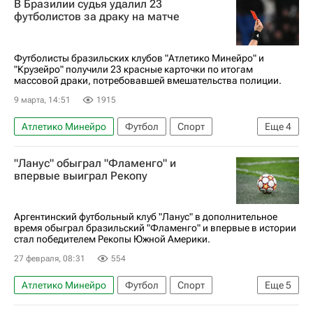
В Бразилии судья удалил 23
РПЛ 2026-2027 (Чемпионат России по футболу)
футболистов за драку на матче
Динамо Москва
Футболисты бразильских клубов "Атлетико Минейро" и
"Крузейро" получили 23 красные карточки по итогам
массовой драки, потребовавшей вмешательства полиции.
9 марта, 14:51
1915
Атлетико Минейро
Футбол
Спорт
Еще
4
Матео Кассьерра
Крузейро
Зенит
"Ланус" обыграл "Фламенго" и
Халк
впервые выиграл Рекопу
Аргентинский футбольный клуб "Ланус" в дополнительное
время обыграл бразильский "Фламенго" и впервые в истории
стал победителем Рекопы Южной Америки.
27 февраля, 08:31
554
Атлетико Минейро
Футбол
Спорт
Еще
5
Южная Америка
Рио-де-Жанейро (город)