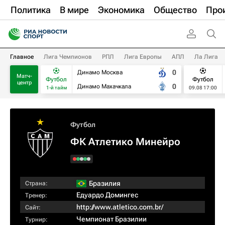
Политика
В мире
Экономика
Общество
Про
Главное
Лига Чемпионов
РПЛ
Лига Европы
АПЛ
Ла Лига
0
Динамо Москва
Матч-
Футбол
Футбол
центр
0
Динамо Махачкала
1-й тайм
09.08 17:00
Футбол
ФК Атлетико Минейро
Бразилия
Страна:
Едуардо Домингес
Тренер:
http://www.atletico.com.br/
Сайт:
Чемпионат Бразилии
Турнир: