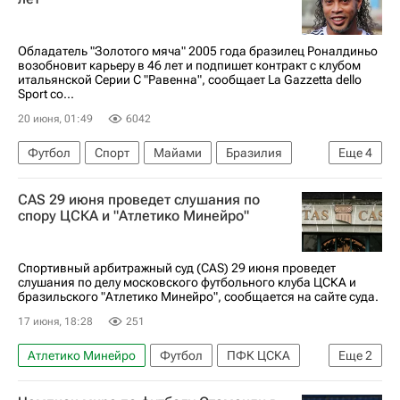
Обладатель "Золотого мяча" 2005 года бразилец Роналдиньо
возобновит карьеру в 46 лет и подпишет контракт с клубом
итальянской Серии C "Равенна", сообщает La Gazzetta dello
Sport со...
20 июня, 01:49
6042
Футбол
Спорт
Майами
Бразилия
Еще
4
Роналдиньо
Читтаделла
Гремио
CAS 29 июня проведет слушания по
Пари Сен-Жермен (ПСЖ)
спору ЦСКА и "Атлетико Минейро"
Спортивный арбитражный суд (CAS) 29 июня проведет
слушания по делу московского футбольного клуба ЦСКА и
бразильского "Атлетико Минейро", сообщается на сайте суда.
17 июня, 18:28
251
Атлетико Минейро
Футбол
ПФК ЦСКА
Еще
2
Спортивный арбитражный суд (CAS)