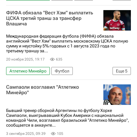
Асунсьон
Аргентина
Халк
ФИФА обязала "Вест Хэм" выплатить
Хорхе Сампаоли
Ланус
Зенит
ЦСКА третий транш за трансфер
Влашича
Международная федерация футбола (ФИФА) обязала
английский "Вест Хэм" выплатить московскому ЦСКА полную
сумму и неустойку 5% годовых с 1 августа 2023 года по
третьему траншу за...
20 ноября 2025, 19:17
635
Атлетико Минейро
Футбол
Еще
5
Никола Влашич
ПФК ЦСКА
Бруно Фукс
Сампаоли возглавил "Атлетико
Вест Хэм Юнайтед
Минейро"
РПЛ 2026-2027 (Чемпионат России по футболу)
Бывший тренер сборной Аргентины по футболу Хорхе
Сампаоли, выигрывавший Кубок Америки с национальной
командой Чили, возглавил бразильский "Атлетико Минейро",
сообщается в аккаунте...
3 сентября 2025, 09:39
105