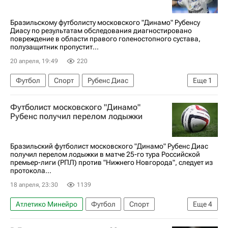
Бразильскому футболисту московского "Динамо" Рубенсу
Диасу по результатам обследования диагностировано
повреждение в области правого голеностопного сустава,
полузащитник пропустит...
20 апреля, 19:49
220
Футбол
Спорт
Рубенс Диас
Еще
1
Динамо Москва
Футболист московского "Динамо"
Рубенс получил перелом лодыжки
Бразильский футболист московского "Динамо" Рубенс Диас
получил перелом лодыжки в матче 25-го тура Российской
премьер-лиги (РПЛ) против "Нижнего Новгорода", следует из
протокола...
18 апреля, 23:30
1139
Атлетико Минейро
Футбол
Спорт
Еще
4
Рубенс Диас
Нижний Новгород