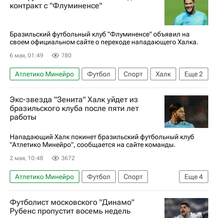
РПЛ 2026-2027 (Чемпионат России по футболу)
контракт с "Флуминенсе"
Бразильский футбольный клуб "Флуминенсе" объявил на
своем официальном сайте о переходе нападающего Халка.
6 мая, 01:49
780
Атлетико Минейро
Футбол
Спорт
Халк
Еще
2
Флуминенсе
Зенит
Экс-звезда "Зенита" Халк уйдет из
бразильского клуба после пяти лет
работы
Нападающий Халк покинет бразильский футбольный клуб
"Атлетико Минейро", сообщается на сайте команды.
2 мая, 10:48
3672
Атлетико Минейро
Футбол
Спорт
Еще
4
Россия
Халк
Ботафого
Флуминенсе
Футболист московского "Динамо"
Рубенс пропустит восемь недель