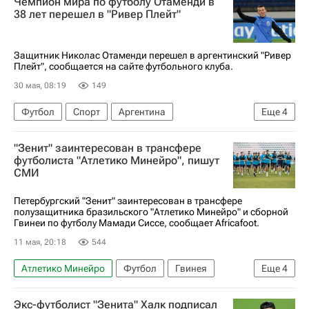
Чемпион мира по футболу Отаменди в
Бруно Фукс
38 лет перешел в "Ривер Плейт"
Защитник Николас Отаменди перешел в аргентинский "Ривер
Плейт", сообщается на сайте футбольного клуба.
30 мая, 08:19
149
Футбол
Спорт
Аргентина
Еще
4
Николас Отаменди
Ривер Плейт
Велес
"Зенит" заинтересован в трансфере
Порту
футболиста "Атлетико Минейро", пишут
СМИ
Петербургский "Зенит" заинтересован в трансфере
полузащитника бразильского "Атлетико Минейро" и сборной
Гвинеи по футболу Мамади Сиссе, сообщает Africafoot.
11 мая, 20:18
544
Атлетико Минейро
Футбол
Гвинея
Еще
4
Европа
Саудовская Аравия
Зенит
Экс-футболист "Зенита" Халк подписал