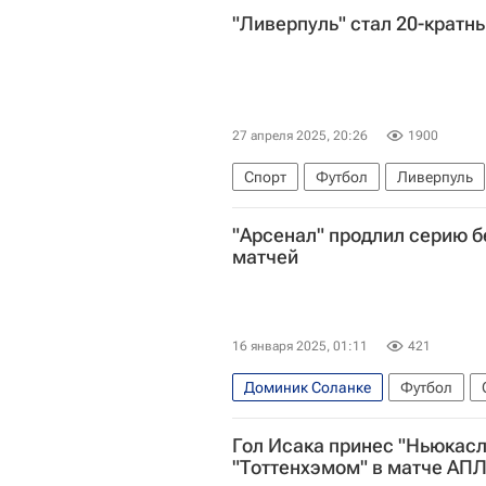
"Ливерпуль" стал 20-крат
27 апреля 2025, 20:26
1900
Спорт
Футбол
Ливерпуль
АПЛ 2026-2027 (Чемпионат Англи
"Арсенал" продлил серию б
матчей
16 января 2025, 01:11
421
Доминик Соланке
Футбол
Арсенал (Лондон)
Тоттенхэм 
Гол Исака принес "Ньюкасл
АПЛ 2026-2027 (Чемпионат Англи
"Тоттенхэмом" в матче АП