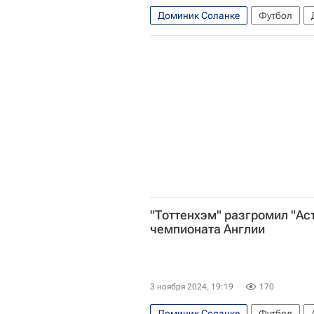
Доминик Соланке
Футбол
Челси
АПЛ 2026-2027 (Чемпио
"Тоттенхэм" разгромил "Аст
чемпионата Англии
3 ноября 2024, 19:19
170
Доминик Соланке
Футбол