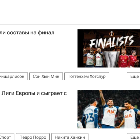
ли составы на финал
Ришарлисон
Сон Хын Мин
Тоттенхэм Хотспур
Еще
Лига Европы УЕФА 2026-2027
 Лиги Европы и сыграет с
Спорт
Педро Порро
Никита Хайкин
Еще