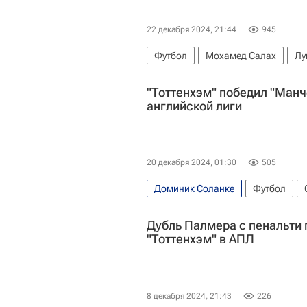
22 декабря 2024, 21:44
945
Футбол
Мохамед Салах
Лу
Тоттенхэм Хотспур
Челси
А
"Тоттенхэм" победил "Манч
английской лиги
20 декабря 2024, 01:30
505
Доминик Соланке
Футбол
Манчестер Юнайтед
Деян Кул
Дубль Палмера с пенальти 
"Тоттенхэм" в АПЛ
8 декабря 2024, 21:43
226