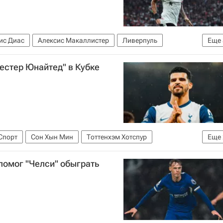
ис Диас
Алексис Макаллистер
Ливерпуль
Еще
ПЛ 2026-2027 (Чемпионат Англии по футболу)
естер Юнайтед" в Кубке
Спорт
Сон Хын Мин
Тоттенхэм Хотспур
Еще
усевски
помог "Челси" обыграть