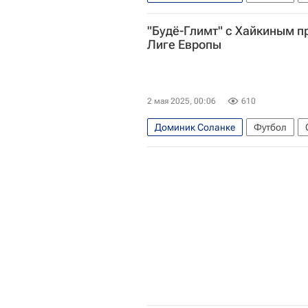
Тоттенхэм Хотспур
Будё-Глимт
"Будё-Глимт" с Хайкиным п
Лиге Европы
2 мая 2025, 00:06
610
Доминик Соланке
Футбол
Будё-Глимт