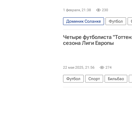
1 февраля, 21:38
230
Доминик Соланке
Футбол
Манчестер Сити
Ливерпуль
Четыре футболиста "Тотте
сезона Лиги Европы
22 мая 2025, 21:56
274
Футбол
Спорт
Бильбао
Гульельмо Викарио
Тоттенхэм