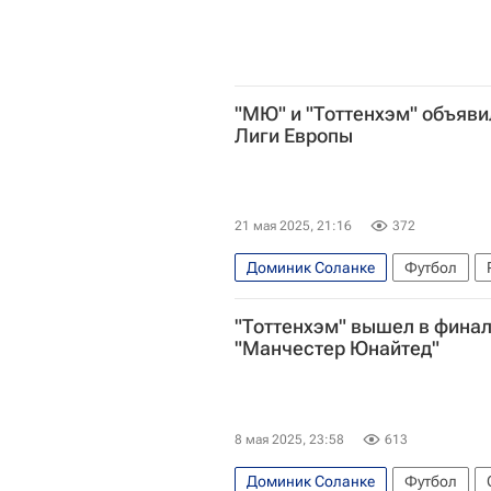
"МЮ" и "Тоттенхэм" объяви
Лиги Европы
21 мая 2025, 21:16
372
Доминик Соланке
Футбол
Манчестер Юнайтед
Спорт
"Тоттенхэм" вышел в финал
"Манчестер Юнайтед"
8 мая 2025, 23:58
613
Доминик Соланке
Футбол