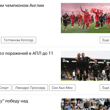
ным чемпионом Англии
Тоттенхэм Хотспур
Еще
и по футболу)
ез поражений в АПЛ до 11
Спорт
Леандро Троссард
Сон Хын Мин
Еще
Хотспур
Лестер Сити
у" победу над
и по футболу)
Л