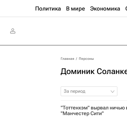
Политика
В мире
Экономика
Главная
/
Персоны
Доминик Соланк
За период
"Тоттенхэм" вырвал ничью 
"Манчестер Сити"