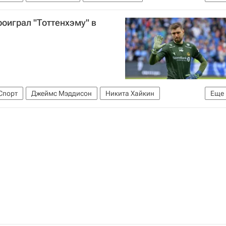
роиграл "Тоттенхэму" в
Спорт
Джеймс Мэддисон
Никита Хайкин
Еще