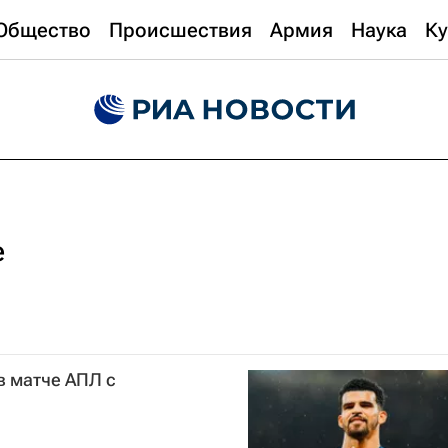
Общество
Происшествия
Армия
Наука
Ку
е
в матче АПЛ с