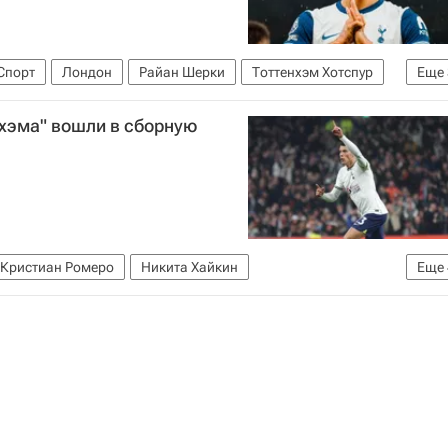
Спорт
Лондон
Райан Шерки
Тоттенхэм Хотспур
Еще
АПЛ 2026-2027 (Чемпионат Англии по футболу)
нхэма" вошли в сборную
Кристиан Ромеро
Никита Хайкин
Еще
 Хотспур
Будё-Глимт
Манчестер Юнайтед