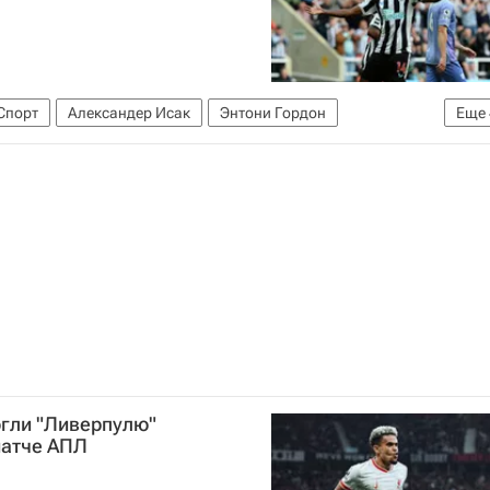
Спорт
Александер Исак
Энтони Гордон
Еще
найтед
Челси
и по футболу)
огли "Ливерпулю"
матче АПЛ