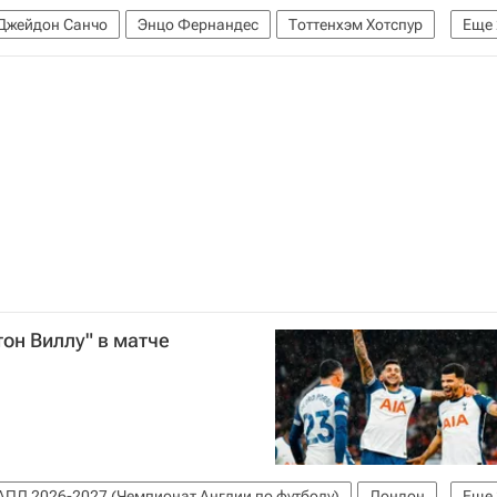
Джейдон Санчо
Энцо Фернандес
Тоттенхэм Хотспур
Еще
нат Англии по футболу)
он Виллу" в матче
АПЛ 2026-2027 (Чемпионат Англии по футболу)
Лондон
Еще