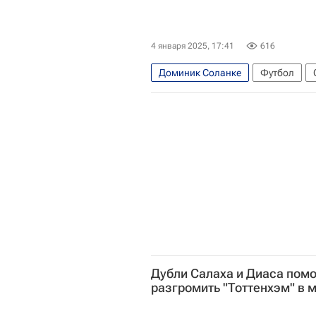
4 января 2025, 17:41
616
Доминик Соланке
Футбол
Тоттенхэм Хотспур
Ньюкасл Ю
АПЛ 2026-2027 (Чемпионат Англи
Дубли Салаха и Диаса пом
разгромить "Тоттенхэм" в 