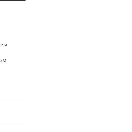
тчи
р М