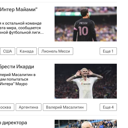
естер Сити
"Интер Майами"
 к остальной команде
ата мира, сообщается
ной футбольной лиги...
США
Канада
Лионель Месси
Еще
1
брести Икарди
лерий Масалитин в
цам попытаться
"Интера" Мауро
осква
Аргентина
Валерий Масалитин
Еще
4
РПЛ 2026-2027 (Чемпионат России по футболу)
о директора