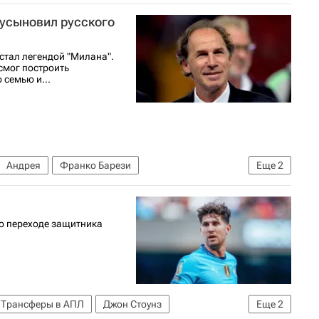
болу)
 усыновил русского
футболу)
ы стал легендой "Милана".
смог построить
 семью и...
Андрея
Франко Барези
Еще
2
сти Спорт
 о переходе защитника
Трансферы в АПЛ
Джон Стоунз
Еще
2