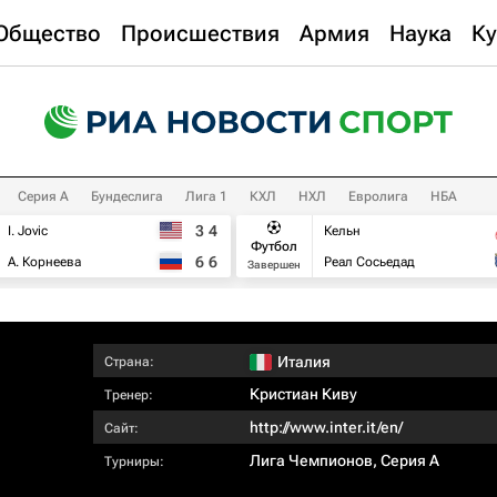
Общество
Происшествия
Армия
Наука
Ку
Серия А
Бундеслига
Лига 1
КХЛ
НХЛ
Евролига
НБА
3
4
I. Jovic
Кельн
Футбол
6
6
А. Корнеева
Реал Сосьедад
Завершен
Италия
Страна:
Кристиан Киву
Тренер:
http://www.inter.it/en/
Сайт:
Лига Чемпионов
,
Серия А
Турниры: