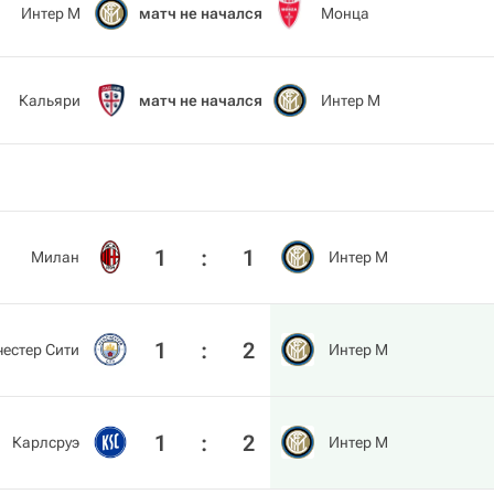
Интер М
матч не начался
Монца
Кальяри
матч не начался
Интер М
1
:
1
Милан
Интер М
1
:
2
естер Сити
Интер М
1
:
2
Карлсруэ
Интер М