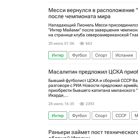
Лига чемпионов УЕФА 2026-2027
Манч
Месси вернулся в расположение 
после чемпионата мира
Нападающий Лионель Месси присоединился
"Интер Майами" после завершения чемпион
на странице клуба североамериканской Глав
30 июля, 01:06
663
Интер
Футбол
Спорт
Испания
Major League Soccer 2025
Масалитин предложил ЦСКА прио
Бывший футболист ЦСКА и сборной СССР Ва
разговоре с РИА Новости предложил армей
приобрести бывшего капитана миланского 
Икарди,...
28 июля, 16:35
2393
Интер
Футбол
Спорт
СССР
М
Мауро Икарди
ПФК ЦСКА
Балтика
Раньери займет пост техническог