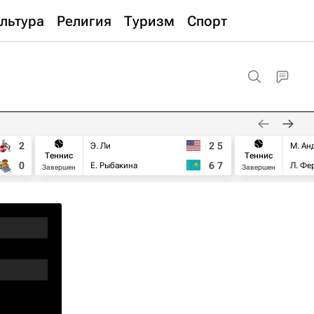
льтура
Религия
Туризм
Спорт
2
2
5
Э. Ли
М. Ан
Теннис
Теннис
0
6
7
Е. Рыбакина
Л. Фе
Завершен
Завершен