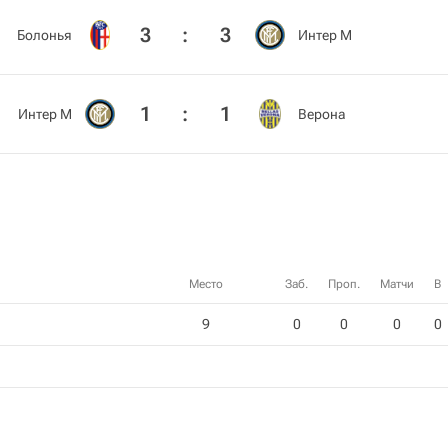
3
:
3
Болонья
Интер М
1
:
1
Интер М
Верона
Место
Заб.
Проп.
Матчи
В
9
0
0
0
0