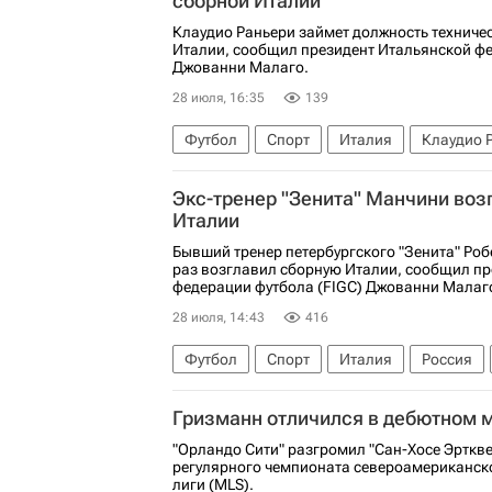
сборной Италии
Клаудио Раньери займет должность техниче
Италии, сообщил президент Итальянской фе
Джованни Малаго.
28 июля, 16:35
139
Футбол
Спорт
Италия
Клаудио 
Экс-тренер "Зенита" Манчини воз
Италии
Бывший тренер петербургского "Зенита" Ро
раз возглавил сборную Италии, сообщил пр
федерации футбола (FIGC) Джованни Малаг
28 июля, 14:43
416
Футбол
Спорт
Италия
Россия
Гризманн отличился в дебютном 
"Орландо Сити" разгромил "Сан-Хосе Эрткве
регулярного чемпионата североамериканск
лиги (MLS).