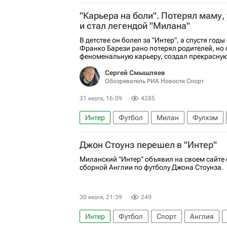
АПЛ 2026-2027 (Чемпионат Англии по фут
"Карьера на боли". Потерял маму,
Серия А 2026-2027 (Чемпионат Италии по 
и стал легендой "Милана"
В детстве он болел за "Интер", а спустя год
Франко Барези рано потерял родителей, но 
феноменальную карьеру, создал прекрасную
Сергей Смышляев
Обозреватель РИА Новости Спорт
31 июля, 16:09
4285
Интер
Футбол
Милан
Фулхэм
Сильвио Берлускони
Авторы РИА Ново
Джон Стоунз перешел в "Интер"
Миланский "Интер" объявил на своем сайте
сборной Англии по футболу Джона Стоунза.
30 июля, 21:39
249
Интер
Футбол
Спорт
Англия