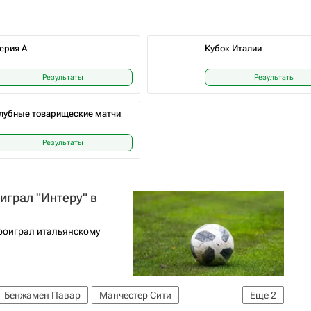
ерия А
Кубок Италии
Результаты
Результаты
лубные товарищеские матчи
Результаты
играл "Интеру" в
проиграл итальянскому
Бенжамен Павар
Манчестер Сити
Еще
2