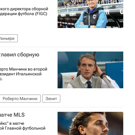
ского директора сборной
дерации футбола (FIGC)
Раньери
главил сборную
берто Манчини во второй
езидент Итальянской
о.
Роберто Манчини
Зенит
матче MLS
йкс" в матче
ой Главной футбольной