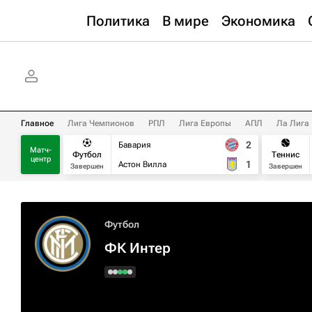
Политика
В мире
Экономика
Главное
Лига Чемпионов
РПЛ
Лига Европы
АПЛ
Ла Лига
2
Бавария
Матч-
Футбол
Теннис
центр
1
Астон Вилла
Завершен
Завершен
Футбол
ФК Интер