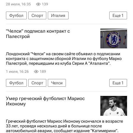
28 июля, 16:35
139
Футбол
Спорт
Италия
Еще
1
Клаудио Раньери
"Челси" подписал контракт с
Палестрой
Лондонский "Челси" на своем сайте объявил о подписании
контракта с защитником сборной Италии по футболу Марко
Палестрой, перешедшим из клуба Серии А "Аталанта".
1 июля, 16:26
189
Футбол
Спорт
Челси
Еще
1
Серия А 2026-2027 (Чемпионат Италии по футболу)
Умер греческий футболист Мариос
Иконому
Греческий футболист Мариос Иконому скончался в возрасте
33 лет, проведя несколько дней в больнице после
автомобильной аварии, сообщает издание "Катимерини".