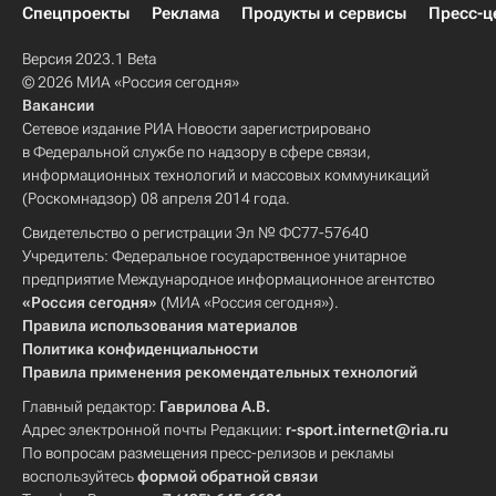
Спецпроекты
Реклама
Продукты и сервисы
Пресс-ц
Версия 2023.1 Beta
© 2026 МИА «Россия сегодня»
Вакансии
Сетевое издание РИА Новости зарегистрировано
в Федеральной службе по надзору в сфере связи,
информационных технологий и массовых коммуникаций
(Роскомнадзор) 08 апреля 2014 года.
Свидетельство о регистрации Эл № ФС77-57640
Учредитель: Федеральное государственное унитарное
предприятие Международное информационное агентство
«Россия сегодня»
(МИА «Россия сегодня»).
Правила использования материалов
Политика конфиденциальности
Правила применения рекомендательных технологий
Главный редактор:
Гаврилова А.В.
Адрес электронной почты Редакции:
r-sport.internet@ria.ru
По вопросам размещения пресс-релизов и рекламы
воспользуйтесь
формой обратной связи