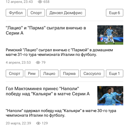
12 апреля, 23:43
658
Футбол
Спорт
Дензел Дюмфрис
Еще
6
Люка да Кунья
Маркюс Тюрам
Интер
"Лацио" и "Парма" сыграли вничью в
Комо
Наполи
Серии А
Серия А 2026-2027 (Чемпионат Италии по футболу)
Римский "Лацио" сыграл вничью с "Пармой" в домашнем
матче 31-го тура чемпионата Италии по футболу.
4 апреля, 23:53
79
Спорт
Рим
Лацио
Парма
Сассуоло
Еще
1
Серия А 2026-2027 (Чемпионат Италии по футболу)
Гол Мактоминея принес "Наполи"
победу над "Кальяри" в матче Серии А
"Наполи" одержал победу над "Кальяри" в матче 30-го тура
чемпионата Италии по футболу.
20 марта, 22:39
129