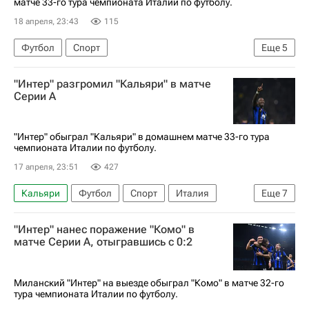
матче 33-го тура чемпионата Италии по футболу.
18 апреля, 23:43
115
Футбол
Спорт
Еще
5
Серия А 2026-2027 (Чемпионат Италии по футболу)
"Интер" разгромил "Кальяри" в матче
Марио Эрмосо
Рома
Аталанта
Серии А
Болонья
"Интер" обыграл "Кальяри" в домашнем матче 33-го тура
чемпионата Италии по футболу.
17 апреля, 23:51
427
Кальяри
Футбол
Спорт
Италия
Еще
7
Милан
"Интер" нанес поражение "Комо" в
Серия А 2026-2027 (Чемпионат Италии по футболу)
матче Серии А, отыгравшись с 0:2
Маркус Тюрам
Николо Барелла
Пётр Зелиньский
Интер
Наполи
Миланский "Интер" на выезде обыграл "Комо" в матче 32-го
тура чемпионата Италии по футболу.