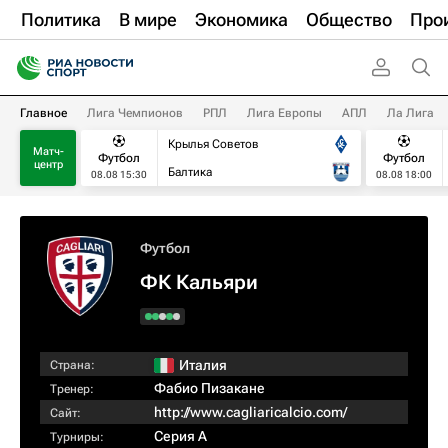
Политика
В мире
Экономика
Общество
Про
Главное
Лига Чемпионов
РПЛ
Лига Европы
АПЛ
Ла Лига
Крылья Советов
Матч-
Футбол
Футбол
центр
Балтика
08.08 15:30
08.08 18:00
Футбол
ФК Кальяри
Италия
Страна:
Фабио Пизакане
Тренер:
http://www.cagliaricalcio.com/
Сайт:
Серия А
Турниры: