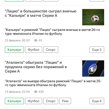
Серия А 2026-2027 (Чемпионат Италии по футболу)
"Лацио" в большинстве сыграл вничью
Маттео Политано
Наполи
Лечче
с "Кальяри" в матче Серии А
"Кальяри" и римский "Лацио" сыграли вничью в матче 26-го
тура чемпионата Италии по футболу.
22 февраля, 00:53
93
Кальяри
Футбол
Спорт
Еще
3
Серия А 2026-2027 (Чемпионат Италии по футболу)
"Аталанта" обыграла "Лацио" и
Лацио
Парма
продлила серию без поражений в
Серии А
"Аталанта" на выезде обыграла римский "Лацио" в матче 25-
го тура чемпионата Италии по футболу.
14 февраля, 22:04
430
Кальяри
Футбол
Спорт
Рим
Еще
4
Эдерсон
Аталанта
Лацио