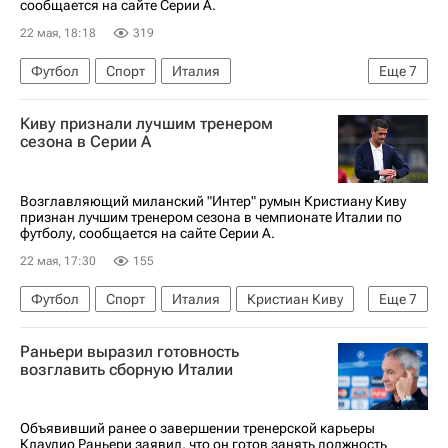
сообщается на сайте Серии А.
22 мая, 18:18
319
Футбол
Спорт
Италия
Еще
7
Федерико Димарко
Кристиан Киву
Киву признали лучшим тренером
Миле Свилар
Болонья
Рома
Интер
сезона в Серии А
Серия А 2026-2027 (Чемпионат Италии по футболу)
Возглавляющий миланский "Интер" румын Кристиану Киву
признан лучшим тренером сезона в чемпионате Италии по
футболу, сообщается на сайте Серии А.
22 мая, 17:30
155
Футбол
Спорт
Италия
Кристиан Киву
Еще
7
Миле Свилар
Лаутаро Мартинес
Интер
Раньери выразил готовность
Болонья
Рома
возглавить сборную Италии
Серия А 2026-2027 (Чемпионат Италии по футболу)
Лига чемпионов УЕФА 2026-2027
Объявивший ранее о завершении тренерской карьеры
Клаудио Раньери заявил, что он готов занять должность