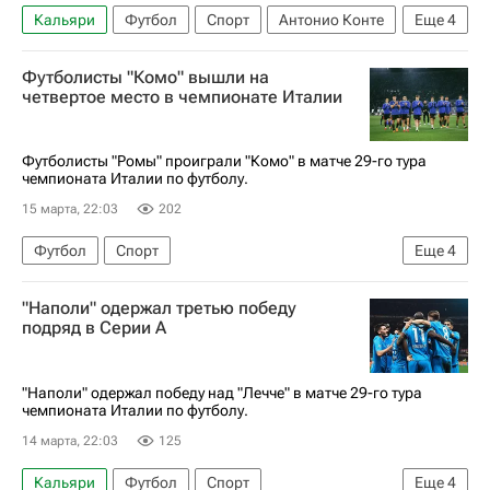
Кальяри
Футбол
Спорт
Антонио Конте
Еще
4
Серия А 2026-2027 (Чемпионат Италии по футболу)
Футболисты "Комо" вышли на
Наполи
Милан
Скотт Мактомини
четвертое место в чемпионате Италии
Футболисты "Ромы" проиграли "Комо" в матче 29-го тура
чемпионата Италии по футболу.
15 марта, 22:03
202
Футбол
Спорт
Еще
4
Серия А 2026-2027 (Чемпионат Италии по футболу)
"Наполи" одержал третью победу
Комо
Рома
Верона
подряд в Серии А
"Наполи" одержал победу над "Лечче" в матче 29-го тура
чемпионата Италии по футболу.
14 марта, 22:03
125
Кальяри
Футбол
Спорт
Еще
4