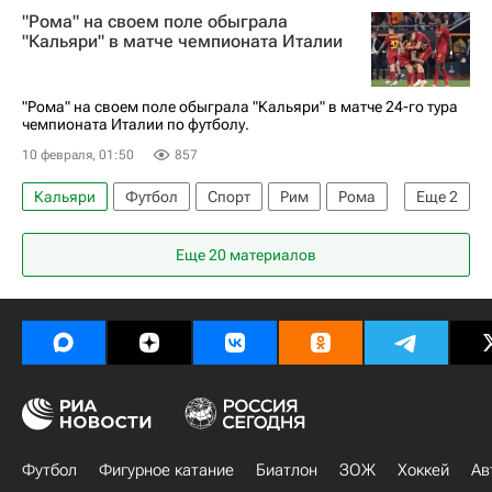
"Рома" на своем поле обыграла
Серия А 2026-2027 (Чемпионат Италии по футболу)
"Кальяри" в матче чемпионата Италии
"Рома" на своем поле обыграла "Кальяри" в матче 24-го тура
чемпионата Италии по футболу.
10 февраля, 01:50
857
Кальяри
Футбол
Спорт
Рим
Рома
Еще
2
Наполи
Еще 20 материалов
Серия А 2026-2027 (Чемпионат Италии по футболу)
Футбол
Фигурное катание
Биатлон
ЗОЖ
Хоккей
Ав