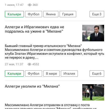
1 июня, 17:47
360
Кальяри
Футбол
Янина
Греция
Еще
3
Бари
СПАЛ
Спорт
Аллегри и Ибрагимович едва не
подрались на ужине в "Милане"
Бывший главный тренер итальянского "Милана"
Массимилиано Аллегри и советник руководства футбольного
клуба Златан Ибрагимович вступили в конфликт, который чуть
не перерос в драку,...
27 мая, 11:37
4552
Кальяри
Футбол
В мире
Италия
Еще
6
Тара
Массимилиано Аллегри
Аллегри уволили из "Милана"
Златан Ибрагимович
Милан
Наполи
Лига чемпионов УЕФА 2026-2027
Массимилиано Аллегри отправлен в отставку с поста
главного тренера итальянского "Милана", сообщается на