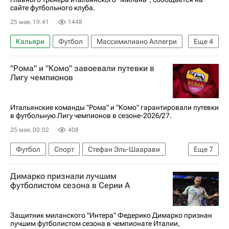
сайте футбольного клуба.
25 мая, 19:41
1448
Кальяри
Футбол
Массимилиано Аллегри
Еще
4
Милан
Ювентус
"Рома" и "Комо" завоевали путевки в
Лига чемпионов УЕФА 2026-2027
Лигу чемпионов
Серия А 2026-2027 (Чемпионат Италии по футболу)
Итальянские команды "Рома" и "Комо" гарантировали путевки
в футбольную Лигу чемпионов в сезоне-2026/27.
25 мая, 00:02
408
Футбол
Спорт
Стефан Эль-Шаарави
Еще
7
Люка да Кунья
Федерико Бонаццоли
Димарко признали лучшим
Комо
Рома
Верона
футболистом сезона в Серии А
Лига чемпионов УЕФА 2026-2027
Серия А 2026-2027 (Чемпионат Италии по футболу)
Защитник миланского "Интера" Федерико Димарко признан
лучшим футболистом сезона в чемпионате Италии,