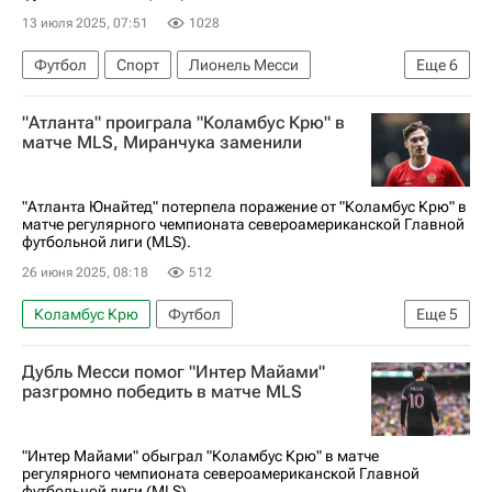
13 июля 2025, 07:51
1028
Футбол
Спорт
Лионель Месси
Еще
6
Хани Мухтар
Магомед-Шапи Сулейманов
"Атланта" проиграла "Коламбус Крю" в
Нэшвилл
Цинциннати
матче MLS, Миранчука заменили
Major League Soccer 2025
Интер Майами
"Атланта Юнайтед" потерпела поражение от "Коламбус Крю" в
матче регулярного чемпионата североамериканской Главной
футбольной лиги (MLS).
26 июня 2025, 08:18
512
Коламбус Крю
Футбол
Еще
5
Major League Soccer 2025
Алексей Миранчук
Дубль Месси помог "Интер Майами"
Магомед-Шапи Сулейманов
разгромно победить в матче MLS
Атланта Юнайтед
Спорт
"Интер Майами" обыграл "Коламбус Крю" в матче
регулярного чемпионата североамериканской Главной
футбольной лиги (MLS).