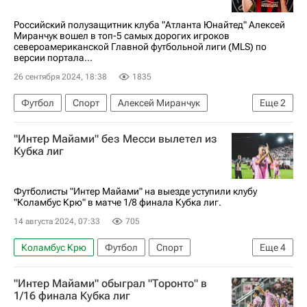
Российский полузащитник клуба "Атланта Юнайтед" Алексей
Миранчук вошел в топ-5 самых дорогих игроков
североамериканской Главной футбольной лиги (MLS) по
версии портала...
26 сентября 2024, 18:38
1835
Футбол
Спорт
Алексей Миранчук
Еще
2
Атланта Юнайтед
Major League Soccer 2025
"Интер Майами" без Месси вылетел из
Кубка лиг
Футболисты "Интер Майами" на выезде уступили клубу
"Коламбус Крю" в матче 1/8 финала Кубка лиг.
14 августа 2024, 07:33
705
Коламбус Крю
Футбол
Спорт
Еще
4
Лионель Месси
Нью-Йорк Сити
"Интер Майами" обыграл "Торонто" в
Диего Росси
Кристиан Рамирес
1/16 финала Кубка лиг