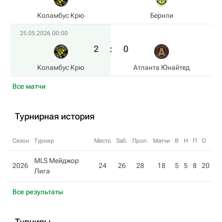
Коламбус Крю
Бернли
25.05.2026 00:00
2
:
0
Коламбус Крю
Атланта Юнайтед
Все матчи
Турнирная история
Сезон
Турнир
Место
Заб.
Проп.
Матчи
В
Н
П
О
MLS Мейджор
2026
24
26
28
18
5
5
8
20
Лига
Все результаты
Турниры