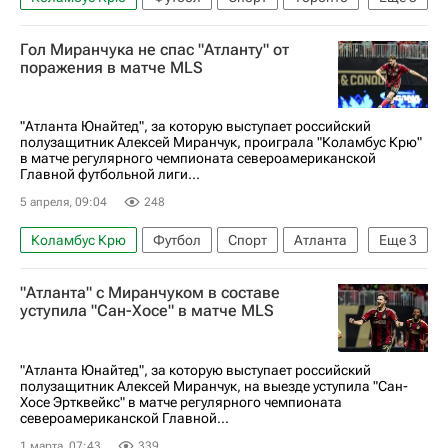
Торонто
Филадельфия Юнион
Гол Миранчука не спас "Атланту" от
Major League Soccer 2025
поражения в матче MLS
"Атланта Юнайтед", за которую выступает российский
полузащитник Алексей Миранчук, проиграла "Коламбус Крю"
в матче регулярного чемпионата североамериканской
Главной футбольной лиги...
5 апреля, 09:04
248
Коламбус Крю
Футбол
Спорт
Атланта
Еще
3
Алексей Миранчук
Major League Soccer 2025
"Атланта" с Миранчуком в составе
Атланта Юнайтед
уступила "Сан-Хосе" в матче MLS
"Атланта Юнайтед", за которую выступает российский
полузащитник Алексей Миранчук, на выезде уступила "Сан-
Хосе Эртквейкс" в матче регулярного чемпионата
североамериканской Главной...
1 марта, 07:43
339