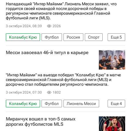
Интер Майами
Нападающий "Интер Майами" Лионель Месси заявил, что
гордится своей командой после досрочной победы в
регулярном чемпионате североамериканской Главной
футбольной лиги (MLS).
3 октября 2024, 08:39
2026
Коламбус Крю
Футбол
Россия
Спорт
Еще
5
Аргентина
Лионель Месси
Интер
Месси завоевал 46-й титул в карьере
Facebook
Major League Soccer 2025
"Интер Майами" на выезде победил "Коламбус Крю" в матче
североамериканской Главной футбольной лиги (MLS) и
досрочно стал победителем регулярного чемпионата.
3 октября 2024, 07:30
1802
Коламбус Крю
Футбол
Лионель Месси
Еще
4
Луис Суарес
Диего Росси
Интер
Спорт
Миранчук вошел в топ-5 самых
дорогих футболистов MLS