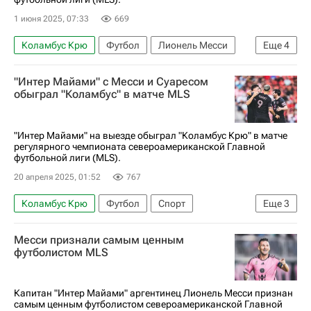
1 июня 2025, 07:33
669
Коламбус Крю
Футбол
Лионель Месси
Еще
4
Луис Суарес
Интер
"Интер Майами" с Месси и Суаресом
Major League Soccer 2025
Спорт
обыграл "Коламбус" в матче MLS
"Интер Майами" на выезде обыграл "Коламбус Крю" в матче
регулярного чемпионата североамериканской Главной
футбольной лиги (MLS).
20 апреля 2025, 01:52
767
Коламбус Крю
Футбол
Спорт
Еще
3
Лионель Месси
Луис Суарес
Интер
Месси признали самым ценным
футболистом MLS
Капитан "Интер Майами" аргентинец Лионель Месси признан
самым ценным футболистом североамериканской Главной