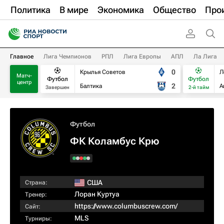
Политика
В мире
Экономика
Общество
Про
Главное
Лига Чемпионов
РПЛ
Лига Европы
АПЛ
Ла Лига
0
Крылья Советов
Л
Матч-
Футбол
Футбол
центр
2
Балтика
А
Завершен
2-й тайм
Футбол
ФК Коламбус Крю
США
Страна:
Лоран Куртуа
Тренер:
https://www.columbuscrew.com/
Сайт:
MLS
Турниры: