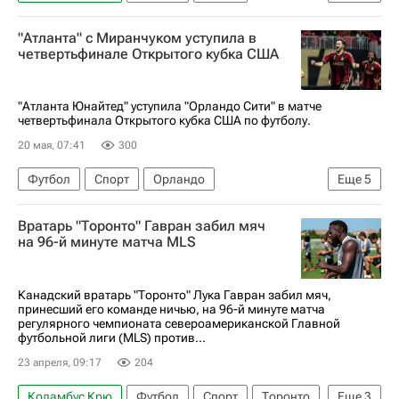
Диего Росси
Алексей Миранчук
"Атланта" с Миранчуком уступила в
Атланта Юнайтед
Major League Soccer 2025
четвертьфинале Открытого кубка США
"Атланта Юнайтед" уступила "Орландо Сити" в матче
четвертьфинала Открытого кубка США по футболу.
20 мая, 07:41
300
Футбол
Спорт
Орландо
Еще
5
Алексей Миранчук
США
Вратарь "Торонто" Гавран забил мяч
Эммануэль Латте Лат
Орландо Сити
на 96-й минуте матча MLS
Атланта Юнайтед
Канадский вратарь "Торонто" Лука Гавран забил мяч,
принесший его команде ничью, на 96-й минуте матча
регулярного чемпионата североамериканской Главной
футбольной лиги (MLS) против...
23 апреля, 09:17
204
Коламбус Крю
Футбол
Спорт
Торонто
Еще
3