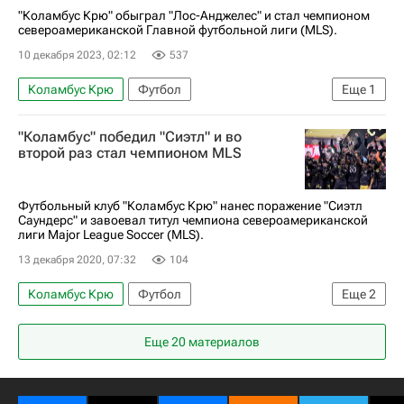
"Коламбус Крю" обыграл "Лос-Анджелес" и стал чемпионом
североамериканской Главной футбольной лиги (MLS).
10 декабря 2023, 02:12
537
Коламбус Крю
Футбол
Еще
1
Major League Soccer 2025
"Коламбус" победил "Сиэтл" и во
второй раз стал чемпионом MLS
Футбольный клуб "Коламбус Крю" нанес поражение "Сиэтл
Саундерс" и завоевал титул чемпиона североамериканской
лиги Major League Soccer (MLS).
13 декабря 2020, 07:32
104
Коламбус Крю
Футбол
Еще
2
Major League Soccer 2025
Сиэтл Саундерс
Еще 20 материалов