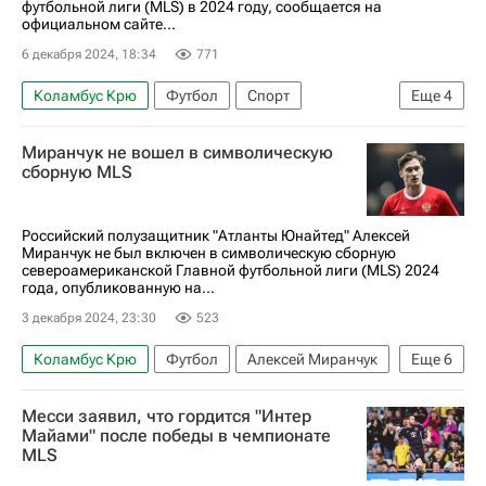
футбольной лиги (MLS) в 2024 году, сообщается на
официальном сайте...
6 декабря 2024, 18:34
771
Коламбус Крю
Футбол
Спорт
Еще
4
Лионель Месси
Интер
Миранчук не вошел в символическую
Major League Soccer 2025
Хуан Эрнандес
сборную MLS
Российский полузащитник "Атланты Юнайтед" Алексей
Миранчук не был включен в символическую сборную
североамериканской Главной футбольной лиги (MLS) 2024
года, опубликованную на...
3 декабря 2024, 23:30
523
Коламбус Крю
Футбол
Алексей Миранчук
Еще
6
Лионель Месси
Стивен Морейра
Месси заявил, что гордится "Интер
Лос-Анджелес Гэлакси
Майами" после победы в чемпионате
MLS
Major League Soccer 2025
Спорт