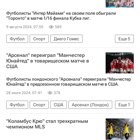
Футболисты "Интер Майами" на своем поле обыграли
"Торонто" в матче 1/16 финала Кубка лиг.
9 августа 2024, 07:55
589
Футбол
Спорт
Диего Гомес
Еще
5
Луис Суарес
Лоренцо Инсинье
Интер
"Арсенал" переиграл "Манчестер
Торонто
Спортинг (Лиссабон)
Юнайтед" в товарищеском матче в
США
Футболисты лондонского "Арсенала" переиграли "Манчестер
Юнайтед" в предсезонном товарищеском матче в США.
28 июля 2024, 07:41
378
Футбол
Спорт
США
Арсенал (Лондон)
Еще
1
Манчестер Юнайтед
"Коламбус Крю" стал трехкратным
чемпионом MLS