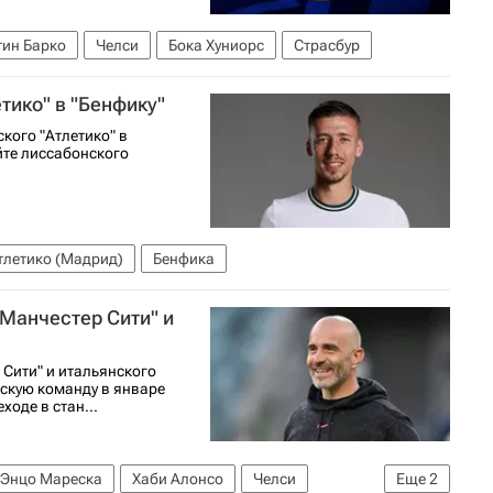
тин Барко
Челси
Бока Хуниорс
Страсбур
тико" в "Бенфику"
кого "Атлетико" в
йте лиссабонского
тлетико (Мадрид)
Бенфика
"Манчестер Сити" и
 Сити" и итальянского
скую команду в январе
оде в стан...
Энцо Мареска
Хаби Алонсо
Челси
Еще
2