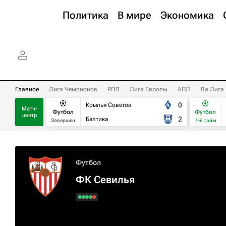
Политика
В мире
Экономика
Главное
Лига Чемпионов
РПЛ
Лига Европы
АПЛ
Ла Лига
0
Крылья Советов
Матч-
Футбол
Футбол
центр
2
Балтика
Завершен
1-й тайм
Футбол
ФК Севилья