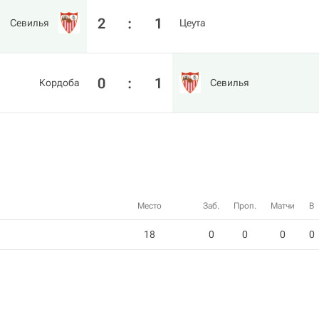
2
:
1
Севилья
Цеута
0
:
1
Кордоба
Севилья
Место
Заб.
Проп.
Матчи
В
18
0
0
0
0