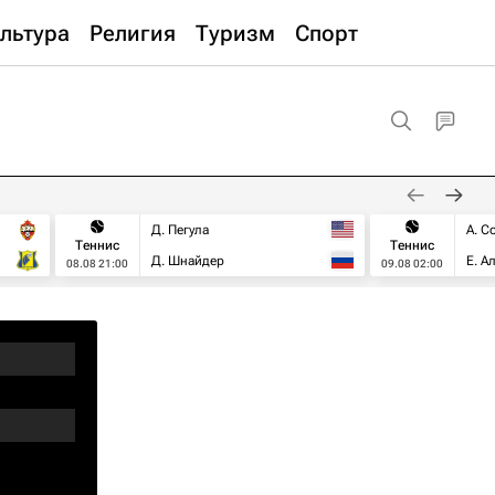
льтура
Религия
Туризм
Спорт
Д. Пегула
А. С
Теннис
Теннис
Д. Шнайдер
Е. А
08.08 21:00
09.08 02:00