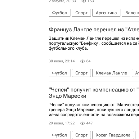
2 августа, 20:33
153
Футбол
Спорт
Аргентина
Вален
Француз Лангле перешел из "Атле
Защитник Клеман Лангле перешел из испанс
португальскую "Бенфику", сообщается на са
футбольного клуба.
30 июня, 23:14
64
Футбол
Спорт
Клеман Лангле
А
"Челси" получит компенсацию от 
Энцо Марески
"Челси" получит компенсацию от "Манчестер
тренера Энцо Марески, покинувшего лондон
из-за сосредоточенности на возможном перех
29 июня, 17:22
447
Футбол
Спорт
Хосеп Гвардиола