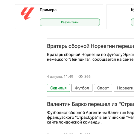
Примера
К
Результаты
Вратарь сборной Норвегии переше
Вратарь сборной Норвегии по футболу Эрья
немецкого "Лейпцига", сообщается на сайте
4 августа, 11:49
366
Севилья
Футбол
Спорт
Норвеги
Бундеслига
Чемпионат мира по футболу
Валентин Барко перешел из "Страс
Футболист сборной Аргентины Валентин Бар
французского "Страсбура" в английский "Че
сайте лондонской команды.