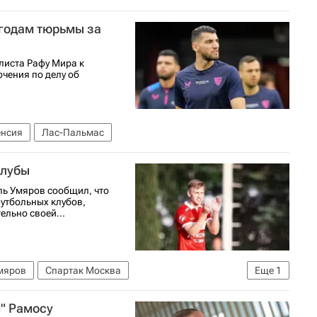
 годам тюрьмы за
листа Рафу Мира к
чения по делу об
енсия
Лас-Пальмас
клубы
ль Умяров сообщил, что
футбольных клубов,
ельно своей...
мяров
Спартак Москва
Еще
1
" Рамосу