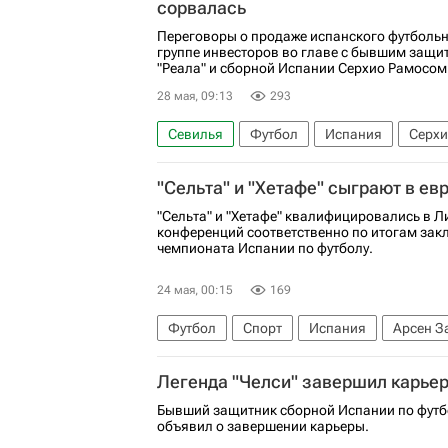
сорвалась
Переговоры о продаже испанского футбольн
группе инвесторов во главе с бывшим защ
"Реала" и сборной Испании Серхио Рамосом 
28 мая, 09:13
293
Севилья
Футбол
Испания
Серхи
Лига чемпионов УЕФА 2026-2027
Пари
"Сельта" и "Хетафе" сыграют в ев
"Сельта" и "Хетафе" квалифицировались в Л
конференций соответственно по итогам закл
чемпионата Испании по футболу.
24 мая, 00:15
169
Футбол
Спорт
Испания
Арсен З
Чемпионат Испании по футболу
Лига ч
Легенда "Челси" завершил карье
Бывший защитник сборной Испании по футб
объявил о завершении карьеры.