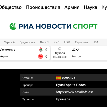
Общество
Происшествия
Армия
Наука
Ку
Серия А
Бундеслига
Лига 1
КХЛ
НХЛ
Евролига
НБА
0
Локомотив
ЦСКА
Футбол
0
Акрон
Ростов
08.08 20:30
Испания
Страна:
Луис Гарсия Пласа
Тренер:
https://www.sevillafc.es/
Сайт:
Примера
Турниры: