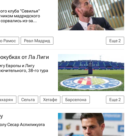
ого клуба "Севилья"
итником мадридского
сорвались из-за...
о Рамос
Реал Мадрид
Еще
2
 Сен-Жермен (ПСЖ)
рокубках от Ла Лиги
игу Европы и Лигу
ючительного, 38-го тура
ахарян
Сельта
Хетафе
Барселона
Еще
2
емпионов УЕФА 2026-2027
ру
олу Сесар Аспиликуэта