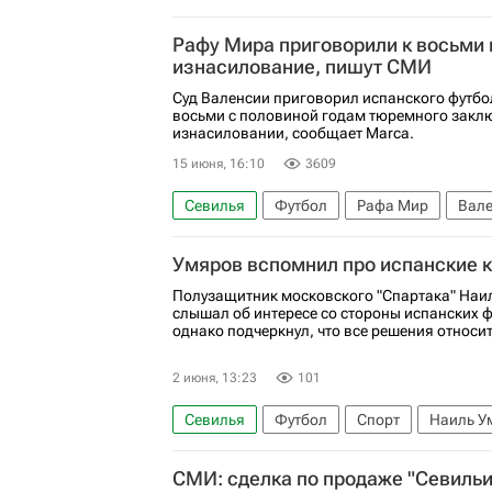
Манчестер Сити
Лестер Сити
Рафу Мира приговорили к восьми
изнасилование, пишут СМИ
Суд Валенсии приговорил испанского футбо
восьми с половиной годам тюремного заклю
изнасиловании, сообщает Marca.
15 июня, 16:10
3609
Севилья
Футбол
Рафа Мир
Вал
Умяров вспомнил про испанские 
Полузащитник московского "Спартака" Наи
слышал об интересе со стороны испанских 
однако подчеркнул, что все решения относит
2 июня, 13:23
101
Севилья
Футбол
Спорт
Наиль У
Кубок России по футболу
СМИ: сделка по продаже "Севильи