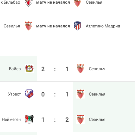
ик Бильбао
матч не начался
Севилья
Севилья
матч не начался
Атлетико Мадрид
2
:
1
Байер
Севилья
0
:
1
Утрехт
Севилья
1
:
2
Неймеген
Севилья