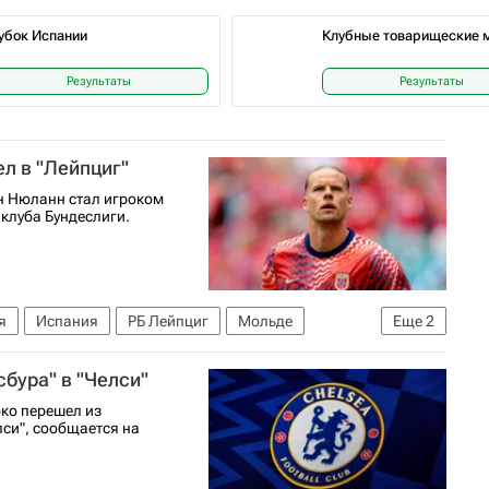
убок Испании
Клубные товарищеские 
Результаты
Результаты
л в "Лейпциг"
н Нюланн стал игроком
 клуба Бундеслиги.
я
Испания
РБ Лейпциг
Мольде
Еще
2
 (до 17 лет)
бура" в "Челси"
ко перешел из
лси", сообщается на