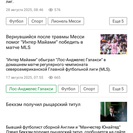
лиг.
28 августа 2025, 08:46
576
Футбол
Спорт
Лионель Месси
Еще
5
Хавьер Маскерано
Интер
Орландо Сити
Вернувшийся после травмы Месси
Сиэтл Саундерс
Major League Soccer 2025
помог "Интер Майами" победить в
матче MLS
"Интер Майами" обыграл "Лос-Анджелес Гэлакси" в
домашнем матче регулярного чемпионата
североамериканской Главной футбольной лиги (MLS).
17 августа 2025, 07:55
665
Лос-Анджелес Гэлакси
Футбол
Спорт
Еще
5
Лионель Месси
Жорди Альба
Луис Суарес
Бекхэм получил рыцарский титул
Интер
Major League Soccer 2025
Бывший футболист сборной Англии и "Манчестер Юнайтед"
Дэвид Бекхэм получил рыцарский титул, сообщается на сайте