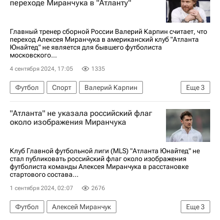
переходе Миранчука в "Атланту"
Главный тренер сборной России Валерий Карпин считает, что
переход Алексея Миранчука в американский клуб "Атланта
Юнайтед" не является для бывшего футболиста
московского...
4 сентября 2024, 17:05
1335
Футбол
Спорт
Валерий Карпин
Еще
3
Алексей Миранчук
Атланта Юнайтед
"Атланта" не указала российский флаг
Сборная России по футболу
около изображения Миранчука
Клуб Главной футбольной лиги (MLS) "Атланта Юнайтед" не
стал публиковать российский флаг около изображения
футболиста команды Алексея Миранчука в расстановке
стартового состава...
1 сентября 2024, 02:07
2676
Футбол
Алексей Миранчук
Еще
3