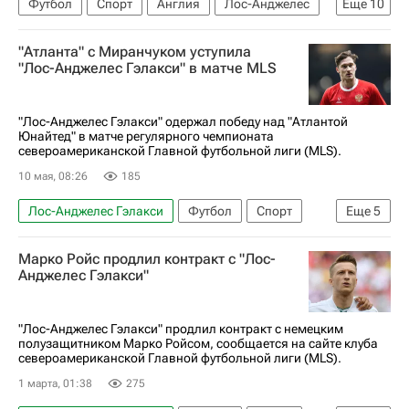
Футбол
Спорт
Англия
Лос-Анджелес
Еще
10
Голливуд
Дэвид Бекхэм
Майкл Джордан
"Атланта" с Миранчуком уступила
Том Круз
Реал Мадрид
"Лос-Анджелес Гэлакси" в матче MLS
Манчестер Юнайтед
Милан
Лига чемпионов УЕФА 2026-2027
"Лос-Анджелес Гэлакси" одержал победу над "Атлантой
Юнайтед" в матче регулярного чемпионата
Major League Soccer 2025
североамериканской Главной футбольной лиги (MLS).
Чемпионат Испании по футболу
10 мая, 08:26
185
Лос-Анджелес Гэлакси
Футбол
Спорт
Еще
5
Атланта
Алексей Миранчук
Марко Ройс продлил контракт с "Лос-
Магомед-Шапи Сулейманов
Анджелес Гэлакси"
Атланта Юнайтед
Major League Soccer 2025
"Лос-Анджелес Гэлакси" продлил контракт с немецким
полузащитником Марко Ройсом, сообщается на сайте клуба
североамериканской Главной футбольной лиги (MLS).
1 марта, 01:38
275