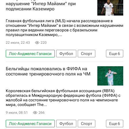
нарушение "Интер Майами" при
подписании Каземиро
Главная футбольная лига (MLS) начала расследование в
отношении "Интер Майами" в связи с возможным нарушением
правил при ведении переговоров с бразильским
полузащитником Каземиро,...
22 июля, 22:43
220
Лос-Анджелес Гэлакси
Футбол
Спорт
Еще
6
Испания
Каземиро
Интер
Бельгийцы пожаловались в ФИФА на
Манчестер Юнайтед
состояние тренировочного поля на ЧМ
Лига чемпионов УЕФА 2026-2027
Major League Soccer 2025
Королевская бельгийская футбольная ассоциация (RBFA)
обратилась в Международную федерацию футбола (ФИФА) с
жалобой на состояние тренировочного поля на чемпионате
мира, сообщает The...
9 июля, 08:51
266
Лос-Анджелес Гэлакси
Футбол
Спорт
Еще
6