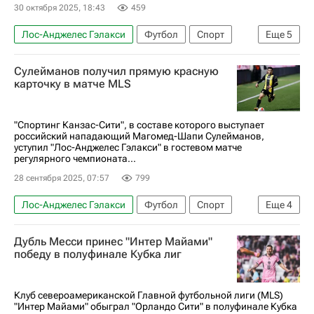
30 октября 2025, 18:43
459
Лос-Анджелес Гэлакси
Футбол
Спорт
Еще
5
Лионель Месси
Интер
Сулейманов получил прямую красную
Major League Soccer 2025
карточку в матче MLS
Чемпионат Испании по футболу
Милан
"Спортинг Канзас-Сити", в составе которого выступает
российский нападающий Магомед-Шапи Сулейманов,
уступил "Лос-Анджелес Гэлакси" в гостевом матче
регулярного чемпионата...
28 сентября 2025, 07:57
799
Лос-Анджелес Гэлакси
Футбол
Спорт
Еще
4
Магомед-Шапи Сулейманов
Деян Йовелич
Дубль Месси принес "Интер Майами"
Спортинг (Лиссабон)
победу в полуфинале Кубка лиг
Major League Soccer 2025
Клуб североамериканской Главной футбольной лиги (MLS)
"Интер Майами" обыграл "Орландо Сити" в полуфинале Кубка