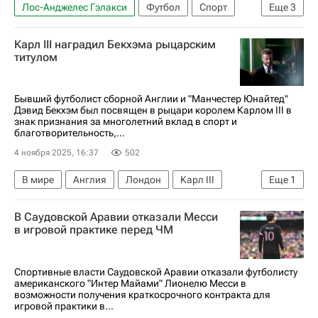
Лос-Анджелес Гэлакси
Футбол
Спорт
Еще
3
Марко Ройс
Боруссия (Дортмунд)
Карл III наградил Бекхэма рыцарским
Major League Soccer 2025
титулом
Бывший футболист сборной Англии и "Манчестер Юнайтед"
Дэвид Бекхэм был посвящен в рыцари королем Карлом III в
знак признания за многолетний вклад в спорт и
благотворительность,...
4 ноября 2025, 16:37
502
В мире
Англия
Лондон
Карл III
Еще
1
Дэвид Бекхэм
В Саудовской Аравии отказали Месси
в игровой практике перед ЧМ
Спортивные власти Саудовской Аравии отказали футболисту
американского "Интер Майами" Лионелю Месси в
возможности получения краткосрочного контракта для
игровой практики в...