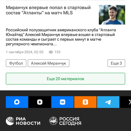
Атланта Юнайтед
Шарлотт
Спорт
Миранчук впервые попал в стартовый
состав "Атланты" на матч MLS
Российский полузащитник американского клуба "Атланта
Юнайтед" Алексей Миранчук впервые вошел в стартовый
состав команды и сыграет с первых минут в матче
регулярного чемпионата...
1 сентября 2024, 02:05
155
Футбол
Алексей Миранчук
Еще
3
Атланта Юнайтед
Шарлотт
Спорт
Еще 20 материалов