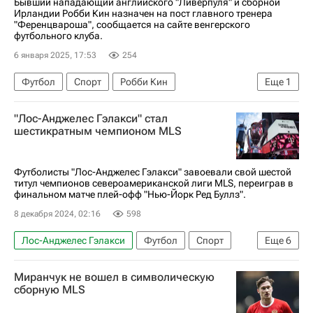
Бывший нападающий английского "Ливерпуля" и сборной
Ирландии Робби Кин назначен на пост главного тренера
"Ференцвароша", сообщается на сайте венгерского
футбольного клуба.
6 января 2025, 17:53
254
Футбол
Спорт
Робби Кин
Еще
1
Ференцварош
"Лос-Анджелес Гэлакси" стал
шестикратным чемпионом MLS
Футболисты "Лос-Анджелес Гэлакси" завоевали свой шестой
титул чемпионов североамериканской лиги MLS, переиграв в
финальном матче плей-офф "Нью-Йорк Ред Буллз".
8 декабря 2024, 02:16
598
Лос-Анджелес Гэлакси
Футбол
Спорт
Еще
6
Марко Ройс
Деян Йовелич
Сандро Шварц
Миранчук не вошел в символическую
Нью-Йорк Ред Буллз
Боруссия (Дортмунд)
сборную MLS
Major League Soccer 2025