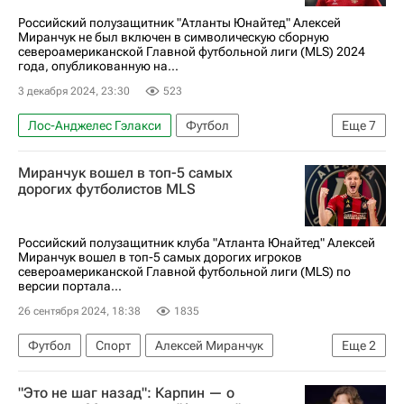
Российский полузащитник "Атланты Юнайтед" Алексей
Миранчук не был включен в символическую сборную
североамериканской Главной футбольной лиги (MLS) 2024
года, опубликованную на...
3 декабря 2024, 23:30
523
Лос-Анджелес Гэлакси
Футбол
Еще
7
Алексей Миранчук
Лионель Месси
Миранчук вошел в топ-5 самых
Стивен Морейра
Коламбус Крю
дорогих футболистов MLS
Major League Soccer 2025
Спорт
Интер Майами
Российский полузащитник клуба "Атланта Юнайтед" Алексей
Миранчук вошел в топ-5 самых дорогих игроков
североамериканской Главной футбольной лиги (MLS) по
версии портала...
26 сентября 2024, 18:38
1835
Футбол
Спорт
Алексей Миранчук
Еще
2
Атланта Юнайтед
Major League Soccer 2025
"Это не шаг назад": Карпин — о