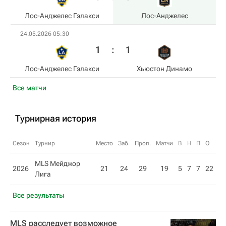
Лос-Анджелес Гэлакси
Лос-Анджелес
24.05.2026 05:30
1
:
1
Лос-Анджелес Гэлакси
Хьюстон Динамо
Все матчи
Турнирная история
Сезон
Турнир
Место
Заб.
Проп.
Матчи
В
Н
П
О
MLS Мейджор
2026
21
24
29
19
5
7
7
22
Лига
Все результаты
MLS расследует возможное