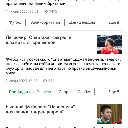
правительства Великобритании.
14 июня 2025, 08:31
1415
Футбол
Великобритания
Дэвид Бекхэм
Еще
8
Карл III
Манчестер Юнайтед
Реал Мадрид
Легионер "Спартака" сыграл в
Милан
Лига чемпионов УЕФА 2026-2027
шахматы с Горячкиной
Major League Soccer 2025
Чемпионат Испании по футболу
Футболист московского "Спартака" Срджан Бабич признался,
что его любимым хобби является игра в шахматы, после чего
АПЛ 2026-2027 (Чемпионат Англии по футболу)
клуб организовал для него партию против вице-чемпионки
мира...
7 марта 2025, 16:55
651
Лос-Анджелес Гэлакси
Спорт
Сербия
Еще
5
Срджан Бабич
Александра Горячкина
Бывший футболист "Ливерпуля"
Деян Йовелич
Спартак Москва
Альмерия
возглавил "Ференцварош"