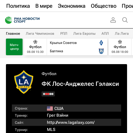
Политика
В мире
Экономика
Общество
Про
Главное
Лига Чемпионов
РПЛ
Лига Европы
АПЛ
Ла Лига
Крылья Советов
Матч-
Футбол
Футбол
центр
Балтика
08.08 15:30
08.08 18:00
Футбол
ФК Лос-Анджелес Гэлакси
США
Страна:
Грег Вэйни
Тренер:
http://www.lagalaxy.com/
Сайт:
MLS
Турнир: