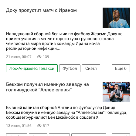
Лос-Анджелес
Бельгия
Фоларин Балоган
Доку пропустит матч с Ираном
Международная федерация футбола (ФИФА)
Испания
ЧМ по футболу 2026
Нападающий сборной Бельгии по футболу Жереми Доку не
примет участия в матче второго тура группового этапа
чемпионата мира против команды Ирана из-за
респираторной инфекции,...
21 июня, 08:07
139
Лос-Анджелес Гэлакси
Футбол
Сиэтл
Еще
6
Руди Гарсия
ЧМ по футболу 2026
Бекхэм получил именную звезду на
Жереми Доку
Манчестер Сити
Иран
голливудской "Аллее славы"
Бельгия
Бывший капитан сборной Англии по футболу сэр Дэвид
Бекхэм получил именную звезду на "Аллее славы" Голливуда,
сообщает журналист Бен Джейкобс в соцсети Х.
13 июня, 01:56
517