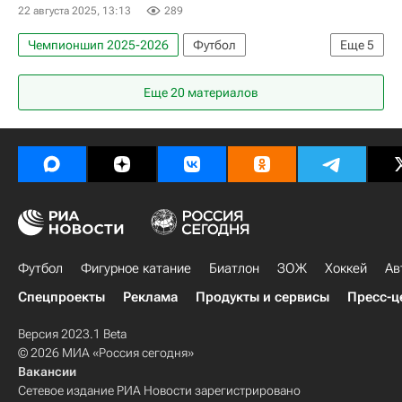
22 августа 2025, 13:13
289
Чемпионшип 2025-2026
Футбол
Еще
5
Краснодар
Саутгемптон
Эдуард Сперцян
Еще 20 материалов
Армения
Спорт
Футбол
Фигурное катание
Биатлон
ЗОЖ
Хоккей
Ав
Спецпроекты
Реклама
Продукты и сервисы
Пресс-ц
Версия 2023.1 Beta
© 2026 МИА «Россия сегодня»
Вакансии
Сетевое издание РИА Новости зарегистрировано