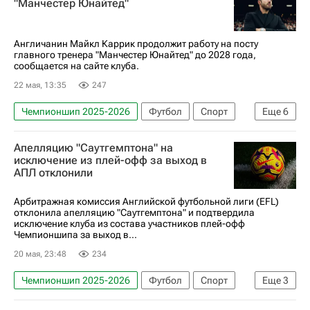
"Манчестер Юнайтед"
АПЛ 2026-2027 (Чемпионат Англии по футболу)
ЧМ по футболу 2026
Англичанин Майкл Каррик продолжит работу на посту
главного тренера "Манчестер Юнайтед" до 2028 года,
сообщается на сайте клуба.
22 мая, 13:35
247
Чемпионшип 2025-2026
Футбол
Спорт
Еще
6
Англия
Майкл Каррик
Жозе Моуринью
Апелляцию "Саутгемптона" на
Манчестер Юнайтед
Мидлсбро
исключение из плей-офф за выход в
АПЛ отклонили
Лига чемпионов УЕФА 2026-2027
Арбитражная комиссия Английской футбольной лиги (EFL)
отклонила апелляцию "Саутгемптона" и подтвердила
исключение клуба из состава участников плей-офф
Чемпионшипа за выход в...
20 мая, 23:48
234
Чемпионшип 2025-2026
Футбол
Спорт
Еще
3
АПЛ 2026-2027 (Чемпионат Англии по футболу)