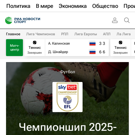
Политика
В мире
Экономика
Общество
Про
Главное
Лига Чемпионов
РПЛ
Лига Европы
АПЛ
Ла Лига
3
3
А. Калинская
Матч-
Теннис
Теннис
центр
6
6
Д. Шнайдер
Завершен
Завершен
Футбол
Чемпионшип 2025-