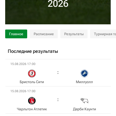
2026
Главное
Расписание
Результаты
Турнирная т
Последние результаты
15.08.2026 17:00
Бристоль Сити
Миллуолл
15.08.2026 17:00
Чарльтон Атлетик
Дерби Каунти