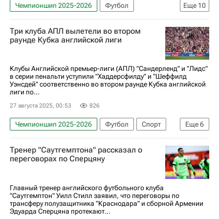
Чемпионшип 2025-2026
Футбол
Еще
10
Даниэль Фарке
Армения
Спорт
Три клуба АПЛ вылетели во втором
Эдуард Сперцян
Краснодар
Саутгемптон
раунде Кубка английской лиги
АПЛ 2026-2027 (Чемпионат Англии по футболу)
РПЛ 2026-2027 (Чемпионат России по футболу)
Клубы Английской премьер-лиги (АПЛ) "Сандерленд" и "Лидс"
в серии пенальти уступили "Хаддерсфилду" и "Шеффилд
Трансферы
Трансферы в РПЛ
Уэнсдей" соответственно во втором раунде Кубка английской
лиги по...
27 августа 2025, 00:53
826
Чемпионшип 2025-2026
Футбол
Спорт
Еще
6
Джейден Богл
Карл Дарлоу
Тренер "Саутгемптона" рассказал о
Шеффилд Уэнсдей
Сандерленд
переговорах по Сперцяну
АПЛ 2026-2027 (Чемпионат Англии по футболу)
Чемпионат Франции по футболу (Лига 1)
Главный тренер английского футбольного клуба
"Саутгемптон" Уилл Стилл заявил, что переговоры по
трансферу полузащитника "Краснодара" и сборной Армении
Эдуарда Сперцяна протекают...