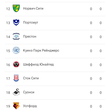
Норвич Сити
12
0
0
Пoртсмут
13
0
0
Престон
14
0
0
Куинз Парк Рейнджерс
15
0
0
Шеффилд Юнайтед
16
0
0
Сток Сити
17
0
0
Суонси
18
0
0
Уотфорд
19
0
0