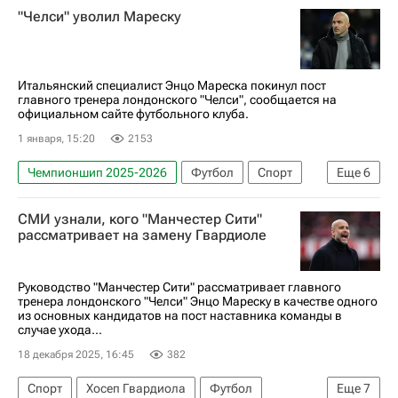
"Челси" уволил Мареску
Энцо Фернандес
Лиам Росеньор
Челси
Кубок Англии
Итальянский специалист Энцо Мареска покинул пост
главного тренера лондонского "Челси", сообщается на
официальном сайте футбольного клуба.
1 января, 15:20
2153
Чемпионшип 2025-2026
Футбол
Спорт
Еще
6
Энцо Мареска
Хосеп Гвардиола
СМИ узнали, кого "Манчестер Сити"
Лестер Сити
Челси
рассматривает на замену Гвардиоле
АПЛ 2026-2027 (Чемпионат Англии по футболу)
Лига чемпионов УЕФА 2026-2027
Руководство "Манчестер Сити" рассматривает главного
тренера лондонского "Челси" Энцо Мареску в качестве одного
из основных кандидатов на пост наставника команды в
случае ухода...
18 декабря 2025, 16:45
382
Спорт
Хосеп Гвардиола
Футбол
Еще
7