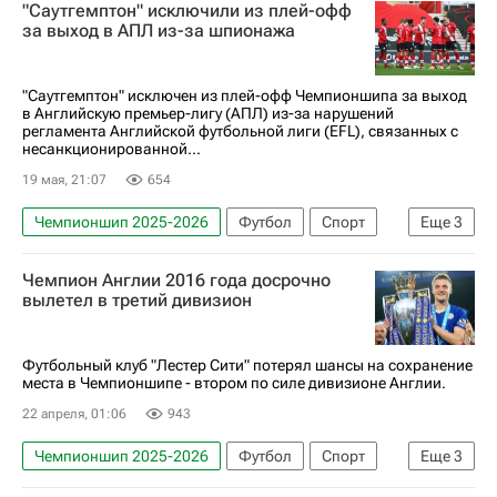
"Саутгемптон" исключили из плей-офф
Саутгемптон
Мидлсбро
за выход в АПЛ из-за шпионажа
"Саутгемптон" исключен из плей-офф Чемпионшипа за выход
в Английскую премьер-лигу (АПЛ) из-за нарушений
регламента Английской футбольной лиги (EFL), связанных с
несанкционированной...
19 мая, 21:07
654
Чемпионшип 2025-2026
Футбол
Спорт
Еще
3
АПЛ 2026-2027 (Чемпионат Англии по футболу)
Чемпион Англии 2016 года досрочно
Саутгемптон
Мидлсбро
вылетел в третий дивизион
Футбольный клуб "Лестер Сити" потерял шансы на сохранение
места в Чемпионшипе - втором по силе дивизионе Англии.
22 апреля, 01:06
943
Чемпионшип 2025-2026
Футбол
Спорт
Еще
3
Лестер Сити
Халл Сити