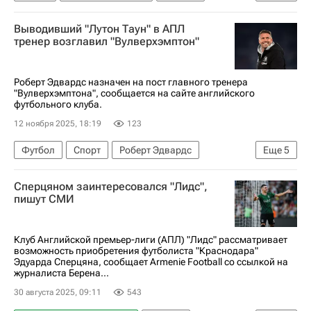
Энцо Мареска
Манчестер Сити
Челси
Выводивший "Лутон Таун" в АПЛ
Лестер Сити
тренер возглавил "Вулверхэмптон"
Лига чемпионов УЕФА 2026-2027
АПЛ 2026-2027 (Чемпионат Англии по футболу)
Роберт Эдвардс назначен на пост главного тренера
"Вулверхэмптона", сообщается на сайте английского
Трансферы в АПЛ
футбольного клуба.
12 ноября 2025, 18:19
123
Футбол
Спорт
Роберт Эдвардс
Еще
5
Витор Перейра
Вулверхэмптон
Сперцяном заинтересовался "Лидс",
Лутон Таун
Мидлсбро
пишут СМИ
АПЛ 2026-2027 (Чемпионат Англии по футболу)
Клуб Английской премьер-лиги (АПЛ) "Лидс" рассматривает
возможность приобретения футболиста "Краснодара"
Эдуарда Сперцяна, сообщает Armenie Football со ссылкой на
журналиста Берена...
30 августа 2025, 09:11
543