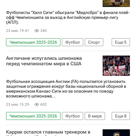
Футболисты "Халл Сити" обыграли "Мидлсбро" в финале плей-
офф Чемпионшипа за выход в Английскую премьер-лигу
(АПЛ).
23 мая, 19:41
340
Чемпионшип 2025-2026
Футбол
Спорт
Еще
5
Лондон
Оливер Макбёрни
Халл Сити
Англичане испугались шпионажа
Мидлсбро
перед чемпионатом мира в США
АПЛ 2026-2027 (Чемпионат Англии по футболу)
Футбольная ассоциация Англии (FA) попытается установить
защитные ограждения вокруг базы национальной сборной в
американском Канзас-Сити из-за опасения по поводу
возможного шпионажа...
23 мая, 15:29
602
Чемпионшип 2025-2026
Футбол
В мире
Еще
8
Англия
Канзас-Сити (Миссури)
США
Каррик остался главным тренером в
Томас Тухель
Саутгемптон
Мидлсбро