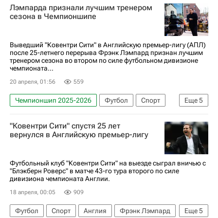
Лэмпарда признали лучшим тренером
АПЛ 2026-2027 (Чемпионат Англии по футболу)
сезона в Чемпионшипе
Выведший "Ковентри Сити" в Английскую премьер-лигу (АПЛ)
после 25-летнего перерыва Фрэнк Лэмпард признан лучшим
тренером сезона во втором по силе футбольном дивизионе
чемпионата...
20 апреля, 01:56
559
Чемпионшип 2025-2026
Футбол
Спорт
Еще
5
АПЛ 2026-2027 (Чемпионат Англии по футболу)
"Ковентри Сити" спустя 25 лет
Фрэнк Лэмпард
Челси
Ковентри Сити
вернулся в Английскую премьер-лигу
Лига чемпионов УЕФА 2026-2027
Футбольный клуб "Ковентри Сити" на выезде сыграл вничью с
"Блэкберн Роверс" в матче 43-го тура второго по силе
дивизиона чемпионата Англии.
18 апреля, 00:05
909
Футбол
Спорт
Англия
Фрэнк Лэмпард
Еще
5