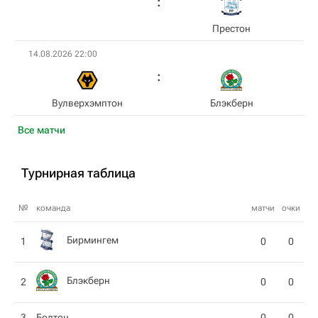
Престон
14.08.2026 22:00
Вулверхэмптон
Блэкберн
Все матчи
Турнирная таблица
№
команда
матчи
очки
Бирмингем
1
0
0
Блэкберн
2
0
0
3
Болтон
0
0