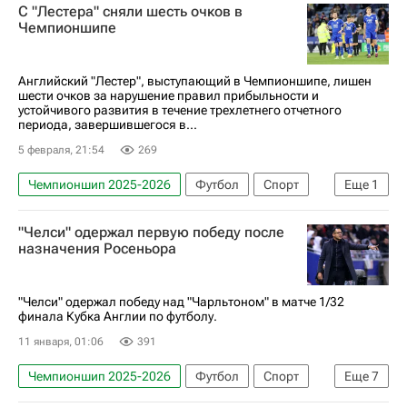
С "Лестера" сняли шесть очков в
Чемпионшипе
Английский "Лестер", выступающий в Чемпионшипе, лишен
шести очков за нарушение правил прибыльности и
устойчивого развития в течение трехлетнего отчетного
периода, завершившегося в...
5 февраля, 21:54
269
Чемпионшип 2025-2026
Футбол
Спорт
Еще
1
Лестер Сити
"Челси" одержал первую победу после
назначения Росеньора
"Челси" одержал победу над "Чарльтоном" в матче 1/32
финала Кубка Англии по футболу.
11 января, 01:06
391
Чемпионшип 2025-2026
Футбол
Спорт
Еще
7
Англия
Педру Нету
Лондон