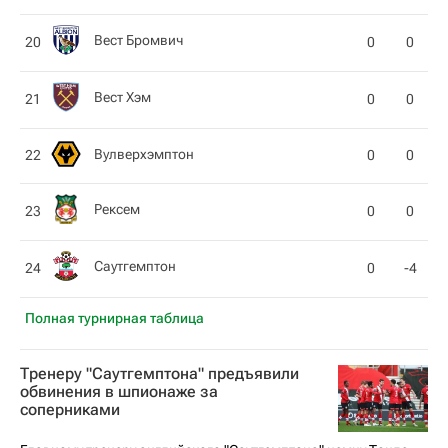
Вест Бромвич
20
0
0
Вест Хэм
21
0
0
Вулверхэмптон
22
0
0
Рексем
23
0
0
Саутгемптон
24
0
-4
Полная турнирная таблица
Тренеру "Саутгемптона" предъявили
обвинения в шпионаже за
соперниками