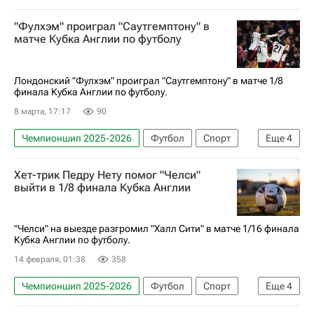
Бобби Томас
Ковентри Сити
Челси
"Фулхэм" проиграл "Саутгемптону" в
Эвертон
матче Кубка Англии по футболу
АПЛ 2026-2027 (Чемпионат Англии по футболу)
Лондонский "Фулхэм" проиграл "Саутгемптону" в матче 1/8
финала Кубка Англии по футболу.
8 марта, 17:17
90
Чемпионшип 2025-2026
Футбол
Спорт
Еще
4
АПЛ 2026-2027 (Чемпионат Англии по футболу)
Хет-трик Педру Нету помог "Челси"
Саутгемптон
Фулхэм
Кубок Англии
выйти в 1/8 финала Кубка Англии
"Челси" на выезде разгромил "Халл Сити" в матче 1/16 финала
Кубка Англии по футболу.
14 февраля, 01:38
358
Чемпионшип 2025-2026
Футбол
Спорт
Еще
4
Англия
Педру Нету
Челси
Халл Сити