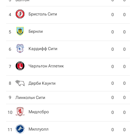
Бристоль Сити
4
0
0
Бернли
5
0
0
Кардифф Сити
6
0
0
Чарльтон Атлетик
7
0
0
Дерби Каунти
8
0
0
9
Линкольн Сити
0
0
Мидлсбро
10
0
0
Миллуолл
11
0
0