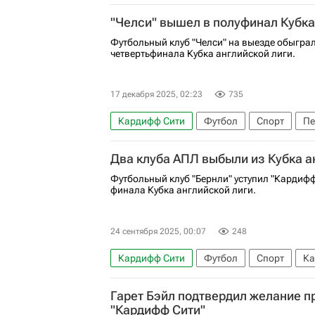
Международная федерация футбола (ФИФ
"Челси" вышел в полуфинал Кубка
АПЛ 2026-2027 (Чемпионат Англии по фут
Футбольный клуб "Челси" на выезде обыгра
четвертьфинала Кубка английской лиги.
17 декабря 2025, 02:23
735
Кардифф Сити
Футбол
Спорт
Пе
Кубок английской лиги
Два клуба АПЛ выбыли из Кубка а
Футбольный клуб "Бернли" уступил "Кардифф
финала Кубка английской лиги.
24 сентября 2025, 00:07
248
Кардифф Сити
Футбол
Спорт
Ка
Кубок английской лиги
Гарет Бэйл подтвердил желание п
"Кардифф Сити"