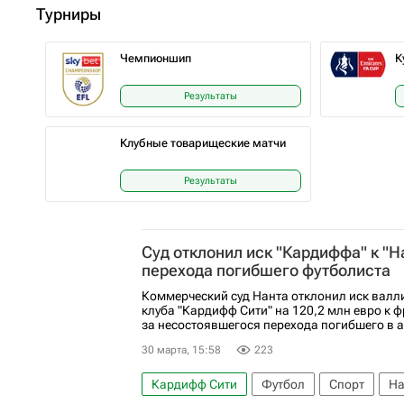
Турниры
Чемпионшип
К
Результаты
Клубные товарищеские матчи
Результаты
Суд отклонил иск "Кардиффа" к "Н
перехода погибшего футболиста
Коммерческий суд Нанта отклонил иск валл
клуба "Кардифф Сити" на 120,2 млн евро к ф
за несостоявшегося перехода погибшего в а
30 марта, 15:58
223
Кардифф Сити
Футбол
Спорт
На