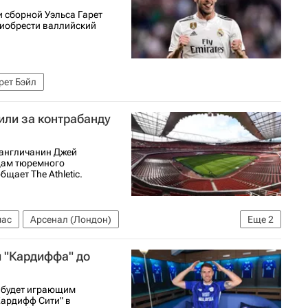
 сборной Уэльса Гарет
иобрести валлийский
рет Бэйл
или за контрабанду
 англичанин Джей
дам тюремного
щает The Athletic.
мас
Арсенал (Лондон)
Еще
2
болу)
Вокруг спорта
 "Кардиффа" до
 будет играющим
Кардифф Сити" в