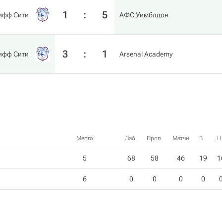
1
:
5
ифф Сити
АФС Уимблдон
3
:
1
ифф Сити
Arsenal Academy
Место
Заб.
Проп.
Матчи
В
Н
5
68
58
46
19
1
6
0
0
0
0