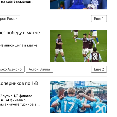
 на сайте команды.
рон Рэмзи
Еще
1
болу)
е" победу в матче
 Чемпионшипа в матче
рко Асенсио
Астон Вилла
Еще
2
оперников по 1/8
 путь в 1/8 финала
 в 1/4 финала с
 аккаунте турнира в...