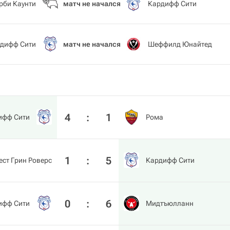
рби Каунти
матч не начался
Кардифф Сити
дифф Сити
матч не начался
Шеффилд Юнайтед
4
:
1
ифф Сити
Рома
1
:
5
ст Грин Роверс
Кардифф Сити
0
:
6
ифф Сити
Мидтъюлланн