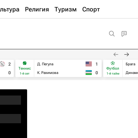
льтура
Религия
Туризм
Спорт
2
1
Д. Пегула
Брага
Теннис
Футбол
0
0
К. Рахимова
Динам
1-й сет
1-й тайм