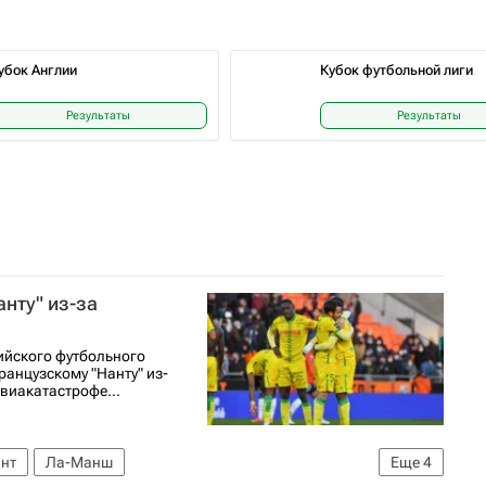
убок Англии
Кубок футбольной лиги
Результаты
Результаты
анту" из-за
ийского футбольного
ранцузскому "Нанту" из-
виакатастрофе...
нт
Ла-Манш
Еще
4