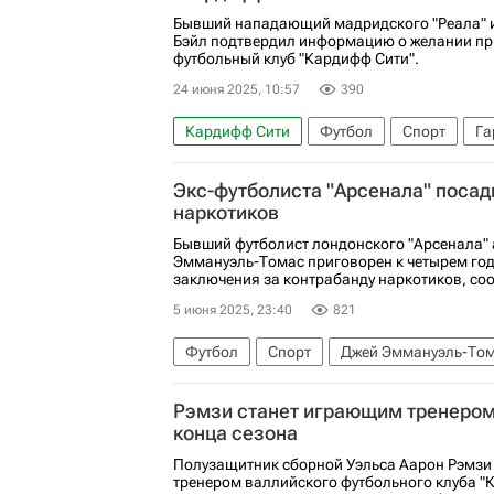
Бывший нападающий мадридского "Реала" и
Бэйл подтвердил информацию о желании пр
футбольный клуб "Кардифф Сити".
24 июня 2025, 10:57
390
Кардифф Сити
Футбол
Спорт
Га
Экс-футболиста "Арсенала" посад
наркотиков
Бывший футболист лондонского "Арсенала"
Эммануэль-Томас приговорен к четырем го
заключения за контрабанду наркотиков, сооб
5 июня 2025, 23:40
821
Футбол
Спорт
Джей Эммануэль-То
АПЛ 2026-2027 (Чемпионат Англии по фут
Рэмзи станет играющим тренером
конца сезона
Полузащитник сборной Уэльса Аарон Рэмзи
тренером валлийского футбольного клуба "