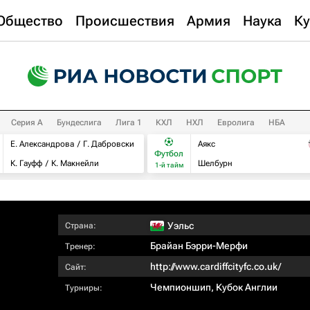
Общество
Происшествия
Армия
Наука
Ку
Серия А
Бундеслига
Лига 1
КХЛ
НХЛ
Евролига
НБА
Е. Александрова
Г. Дабровски
Аякс
Футбол
К. Гауфф
К. Макнейли
Шелбурн
1-й тайм
Уэльс
Страна:
Брайан Бэрри-Мерфи
Тренер:
http://www.cardiffcityfc.co.uk/
Сайт:
Чемпионшип
,
Кубок Англии
Турниры: