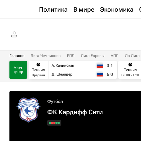
Политика
В мире
Экономика
Главное
Лига Чемпионов
РПЛ
Лига Европы
АПЛ
Ла Лига
3
1
А. Калинская
Матч-
Теннис
Теннис
центр
6
0
Д. Шнайдер
Прерван
06.08 21:20
Футбол
ФК Кардифф Сити