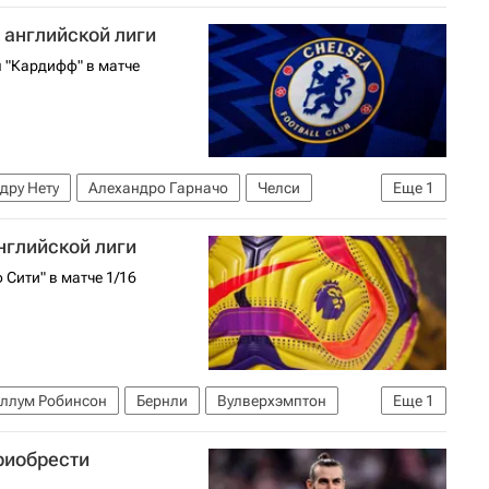
А)
Эмилиано Сала
Нант
 английской лиги
болу)
л "Кардифф" в матче
дру Нету
Алехандро Гарначо
Челси
Еще
1
нглийской лиги
 Сити" в матче 1/16
ллум Робинсон
Бернли
Вулверхэмптон
Еще
1
риобрести