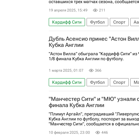
оставшихся трех матчах сезона, сообщается
19 апреля 2025, 15:49
211
Кардифф Сити
Футбол
Спорт
Аа
АПЛ 2026-2027 (Чемпионат Англии по фут
Дубль Асенсио принес "Астон Вилл
Кубка Англии
"Астон Вилла" обыграла "Кардифф Сити" из
1/8 финала Кубка Англии по футболу.
1 марта 2025, 01:07
366
Кардифф Сити
Футбол
Спорт
Ма
Пари Сен-Жермен (ПСЖ)
Кубок Англии
"Манчестер Сити" и "МЮ" узнали с
финала Кубка Англии
"Плимут Аргайл", преградивший "Ливерпулю"
Кубка Англии по футболу, поспорит за выход
"Манчестер Сити", сообщается в официальном
10 февраля 2025, 23:00
446