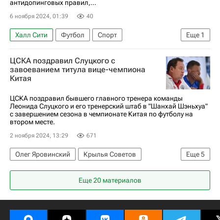
антидопинговых правил,...
6 ноября 2024, 01:39
40
Халл Сити
Футбол
Спорт
Еще
1
Спортивный арбитражный суд (CAS)
ЦСКА поздравил Слуцкого с
завоеванием титула вице-чемпиона
Китая
ЦСКА поздравил бывшего главного тренера команды
Леонида Слуцкого и его тренерский штаб в "Шанхай Шэньхуа"
с завершением сезона в чемпионате Китая по футболу на
втором месте.
2 ноября 2024, 13:29
671
Олег Яровинский
Крылья Советов
Еще
5
Василий Березуцкий
Шанхай Шэньхуа
Еще 20 материалов
ПФК ЦСКА
Футбол
Леонид Слуцкий (Тренер)