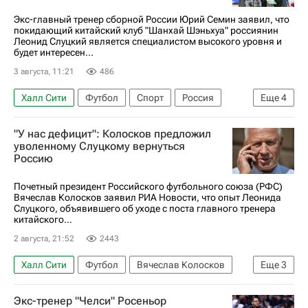
Экс-главный тренер сборной России Юрий Семин заявил, что
покидающий китайский клуб "Шанхай Шэньхуа" россиянин
Леонид Слуцкий является специалистом высокого уровня и
будет интересен...
3 августа, 11:21
486
Халл Сити
Футбол
Спорт
Россия
Еще
4
Китай
Юрий Семин
Шанхай Шэньхуа
"У нас дефицит": Колосков предложил
Леонид Слуцкий (Тренер)
уволенному Слуцкому вернуться
Россию
Почетный президент Российского футбольного союза (РФС)
Вячеслав Колосков заявил РИА Новости, что опыт Леонида
Слуцкого, объявившего об уходе с поста главного тренера
китайского...
2 августа, 21:52
2443
Халл Сити
Футбол
Вячеслав Колосков
Еще
3
Шанхай Шэньхуа
Леонид Слуцкий (Тренер)
Экс-тренер "Челси" Росеньор
РПЛ 2026-2027 (Чемпионат России по футболу)