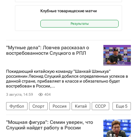
Клубные товарищеские матчи
Результаты
"Мутные дела": Ловчев рассказал о
востребованности Слуцкого в РПЛ
Покидающий китайскую команду "Шанхай Шэньхуа"
россиянин Леонид Слуцкий добился определенных успехов в
данной стране, прибавляет в классе и обязательно будет
востребован в России,...
3 августа, 14:59
404
Футбол
Спорт
Россия
Китай
СССР
Еще
5
Евгений Ловчев
ПФК ЦСКА
"Мощная фигура": Семин уверен, что
Шанхай Шэньхуа
Спартак Москва
Слуцкий найдет работу в России
Леонид Слуцкий (Тренер)