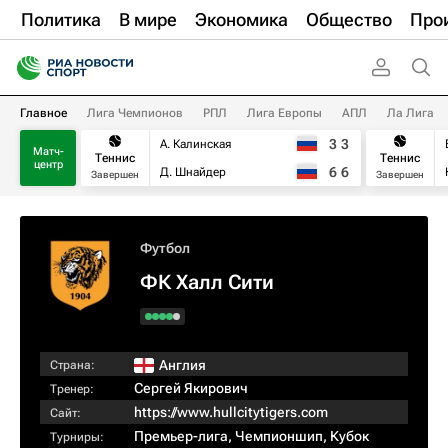
Политика
В мире
Экономика
Общество
Про
Главное
Лига Чемпионов
РПЛ
Лига Европы
АПЛ
Ла Лига
3
3
А. Калинская
Матч-
Теннис
Теннис
центр
6
6
Д. Шнайдер
Завершен
Завершен
Футбол
ФК Халл Сити
Англия
Страна:
Сергей Якирович
Тренер:
https://www.hullcitytigers.com
Сайт:
Премьер-лига
,
Чемпионшип
,
Кубок
Турниры: