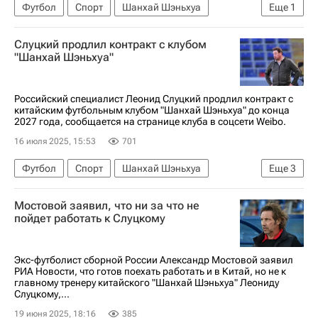
Футбол
Спорт
Шанхай Шэньхуа
Еще
1
Леонид Слуцкий (Тренер)
Слуцкий продлил контракт с клубом
"Шанхай Шэньхуа"
Российский специалист Леонид Слуцкий продлил контракт с
китайским футбольным клубом "Шанхай Шэньхуа" до конца
2027 года, сообщается на странице клуба в соцсети Weibo.
16 июля 2025, 15:53
701
Футбол
Спорт
Шанхай Шэньхуа
Еще
3
Крылья Советов
ПФК ЦСКА
Мостовой заявил, что ни за что не
РПЛ 2026-2027 (Чемпионат России по футболу)
пойдет работать к Слуцкому
Экс-футболист сборной России Александр Мостовой заявил
РИА Новости, что готов поехать работать и в Китай, но не к
главному тренеру китайского "Шанхай Шэньхуа" Леониду
Слуцкому,...
19 июня 2025, 18:16
385