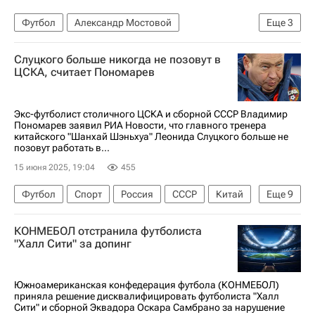
Футбол
Александр Мостовой
Еще
3
Шанхай Шэньхуа
Спорт
Слуцкого больше никогда не позовут в
Леонид Слуцкий (Тренер)
ЦСКА, считает Пономарев
Экс-футболист столичного ЦСКА и сборной СССР Владимир
Пономарев заявил РИА Новости, что главного тренера
китайского "Шанхай Шэньхуа" Леонида Слуцкого больше не
позовут работать в...
15 июня 2025, 19:04
455
Футбол
Спорт
Россия
СССР
Китай
Еще
9
Леонид Слуцкий (политик)
Марко Николич
КОНМЕБОЛ отстранила футболиста
Станислав Черчесов
Владимир Пономарев
"Халл Сити" за допинг
ПФК ЦСКА
Шанхай Шэньхуа
АЕК (Афины)
Сергей Игнашевич
Южноамериканская конфедерация футбола (КОНМЕБОЛ)
приняла решение дисквалифицировать футболиста "Халл
РПЛ 2026-2027 (Чемпионат России по футболу)
Сити" и сборной Эквадора Оскара Самбрано за нарушение