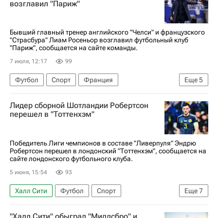
возглавил "Париж"
Бывший главный тренер английского "Челси" и французского
"Страсбура" Лиам Росеньор возглавил футбольный клуб
"Париж", сообщается на сайте команды.
7 июля, 12:17
99
Футбол
Спорт
Франция
Еще
5
Чемпионат Франции по футболу (Лига 1)
Лидер сборной Шотландии Робертсон
Париж
Челси
Лиам Росеньор
перешел в "Тоттенхэм"
Страсбур
Победитель Лиги чемпионов в составе "Ливерпуля" Эндрю
Робертсон перешел в лондонский "Тоттенхэм", сообщается на
сайте лондонского футбольного клуба.
5 июня, 15:54
93
Халл Сити
Футбол
Спорт
Еще
7
Эндрю Робертсон
Ливерпуль
"Халл Сити" обыграл "Мидлсбро" и