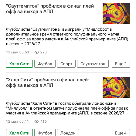
"Саутгемптон" пробился в финал плей-
Мидлсбро
Саутгемптон
офф за выход в АПЛ
Футболисты "Саутгемптона" выиграли у "Мидлсбро" в
дополнительное время ответного полуфинального матча
плей-офф за право участия в Английской премьер-лиге (АПЛ)
в сезоне-2026/27.
13 мая, 00:53
273
Халл Сити
Футбол
Спорт
Саутгемптон
Еще
2
Мидлсбро
"Халл Сити" пробился в финал плей-
АПЛ 2026-2027 (Чемпионат Англии по футболу)
офф за выход в АПЛ
Футболисты "Халл Сити" в гостях обыграли лондонский
"Миллуолл" в ответном матче полуфинала плей-офф за право
участия в Английской премьер-лиге (АПЛ) в сезоне-2026/27.
12 мая, 00:11
416
Халл Сити
Футбол
Лондон
Еще
4