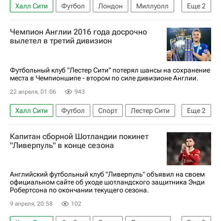
Халл Сити
Футбол
Лондон
Миллуолл
Еще
2
Мидлсбро
Чемпион Англии 2016 года досрочно
АПЛ 2026-2027 (Чемпионат Англии по футболу)
вылетел в третий дивизион
Футбольный клуб "Лестер Сити" потерял шансы на сохранение
места в Чемпионшипе - втором по силе дивизионе Англии.
22 апреля, 01:06
943
Халл Сити
Футбол
Спорт
Лестер Сити
Еще
2
Чемпионшип 2025-2026
Капитан сборной Шотландии покинет
АПЛ 2026-2027 (Чемпионат Англии по футболу)
"Ливерпуль" в конце сезона
Английский футбольный клуб "Ливерпуль" объявил на своем
официальном сайте об уходе шотландского защитника Энди
Робертсона по окончании текущего сезона.
9 апреля, 20:58
102