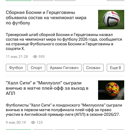
Джо Гельхардт
Сборная Боснии и Герцеговины
АПЛ 2026-2027 (Чемпионат Англии по футболу)
объявила состав на чемпионат мира
по футболу
Миллуолл
Саутгемптон
Тренерский штаб сборной Боснии и Герцеговины назвал
состав на чемпионат мира по футболу 2026 года, сообщается
на странице Футбольного союза Боснии и Герцеговины в
соцсети X.
11 мая, 21:28
593
Футбол
Спорт
Армин Гигович
Слован
Еще
8
Акрон
Сеад Колашинац
Амар Дедич
"Халл Сити" и "Миллуолл" сыграли
Никола Катич
Санкт-Паули
вничью в матче плей-офф за выход в
АПЛ
Чемпионат мира по футболу (до 17 лет)
Шальке 04
Риека
Футболисты "Халл Сити" и лондонского "Миллуолла" сыграли
вничью в первом матче полуфинала плей-офф за право
участия в Английской премьер-лиге (АПЛ) в сезоне-2026/27.
9 мая, 00:19
123