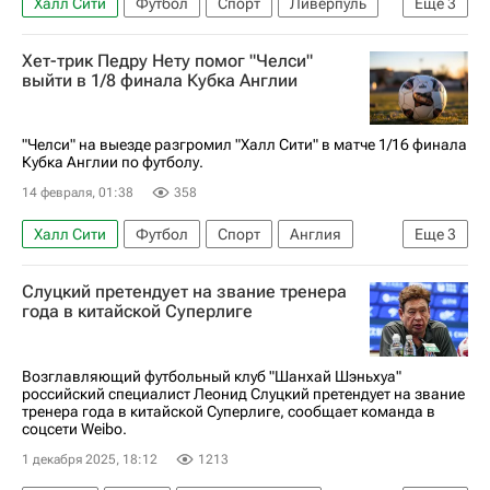
Халл Сити
Футбол
Спорт
Ливерпуль
Еще
3
АПЛ 2026-2027 (Чемпионат Англии по футболу)
Хет-трик Педру Нету помог "Челси"
Лига чемпионов УЕФА 2026-2027
выйти в 1/8 финала Кубка Англии
Кубок Англии
"Челси" на выезде разгромил "Халл Сити" в матче 1/16 финала
Кубка Англии по футболу.
14 февраля, 01:38
358
Халл Сити
Футбол
Спорт
Англия
Еще
3
Педру Нету
Челси
Чемпионшип 2025-2026
Слуцкий претендует на звание тренера
года в китайской Суперлиге
Возглавляющий футбольный клуб "Шанхай Шэньхуа"
российский специалист Леонид Слуцкий претендует на звание
тренера года в китайской Суперлиге, сообщает команда в
соцсети Weibo.
1 декабря 2025, 18:12
1213