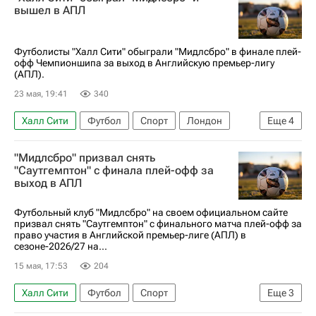
Тоттенхэм Хотспур
вышел в АПЛ
Лига чемпионов УЕФА 2026-2027
АПЛ 2026-2027 (Чемпионат Англии по футболу)
Футболисты "Халл Сити" обыграли "Мидлсбро" в финале плей-
офф Чемпионшипа за выход в Английскую премьер-лигу
Кубок Англии
Канада
(АПЛ).
23 мая, 19:41
340
Халл Сити
Футбол
Спорт
Лондон
Еще
4
Оливер Макбёрни
Чемпионшип 2025-2026
"Мидлсбро" призвал снять
Мидлсбро
"Саутгемптон" с финала плей-офф за
выход в АПЛ
АПЛ 2026-2027 (Чемпионат Англии по футболу)
Футбольный клуб "Мидлсбро" на своем официальном сайте
призвал снять "Саутгемптон" с финального матча плей-офф за
право участия в Английской премьер-лиге (АПЛ) в
сезоне-2026/27 на...
15 мая, 17:53
204
Халл Сити
Футбол
Спорт
Еще
3
АПЛ 2026-2027 (Чемпионат Англии по футболу)